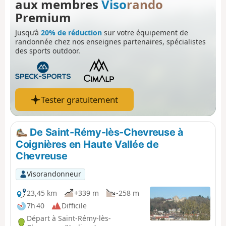
aux membres
Viso
rando
cheminement en bord de plateau, on redescend dans la
vallée.
Premium
Jusqu’à
20% de réduction
sur votre équipement de
randonnée chez nos enseignes partenaires, spécialistes
des sports outdoor.
Tester gratuitement
De Saint-Rémy-lès-Chevreuse à
Coignières en Haute Vallée de
Chevreuse
Visorandonneur
23,45 km
+339 m
-258 m
7h 40
Difficile
Départ à Saint-Rémy-lès-