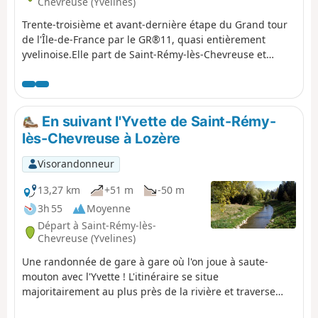
Chevreuse (Yvelines)
Trente-troisième et avant-dernière étape du Grand tour
de l'Île-de-France par le GR®11, quasi entièrement
yvelinoise.Elle part de Saint-Rémy-lès-Chevreuse et
rejoint Coignières après la remontée de la vallée de
l'Yvette et la traversée du Parc Naturel Régional de la
Haute Vallée de Chevreuse et son riche patrimoine
naturel et bâti, à quelques encablures de Paris et de sa
En suivant l'Yvette de Saint-Rémy-
proche banlieue.
lès-Chevreuse à Lozère
Visorandonneur
13,27 km
+51 m
-50 m
3h 55
Moyenne
Départ à Saint-Rémy-lès-
Chevreuse (Yvelines)
Une randonnée de gare à gare où l'on joue à saute-
mouton avec l'Yvette ! L'itinéraire se situe
majoritairement au plus près de la rivière et traverse
quelques bois et de jolis parcs dont celui de la partie