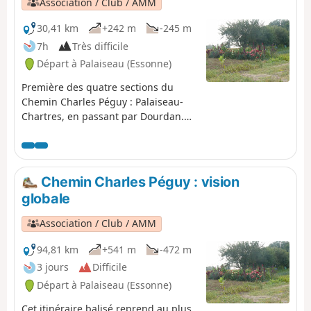
Association / Club / AMM
30,41 km
+242 m
-245 m
7h
Très difficile
Départ à Palaiseau (Essonne)
Première des quatre sections du
Chemin Charles Péguy : Palaiseau-
Chartres, en passant par Dourdan.
Elle suit, au plus près, les traces du
poète Charles Péguy qui fit deux
pèlerinages en 1912 puis 1913, en 4
jours aller-retour.
Chemin Charles Péguy : vision
globale
Association / Club / AMM
94,81 km
+541 m
-472 m
3 jours
Difficile
Départ à Palaiseau (Essonne)
Cet itinéraire balisé reprend au plus