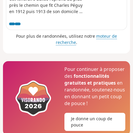
près le chemin que fit Charles Péguy
en 1912 puis 1913 de son domicile de
Lozère (Palaiseau) à Chartres, en
passant par Dourdan . L'itinéraire
pédestre représente 94 kilomètres,
Pour plus de randonnées, utilisez notre
moteur de
jalonnés de balises Bleues et
recherche
.
Blanches. Le Chemin a été créé par l'
Amitié Charles Péguy. Il a bénéficié
du concours du Conseil Général
d'Eure-et-Loir. C'est à Visorando que
l'on doit sa première publication sur
Pour continuer à proposer
Internet.
des
fonctionnalités
gratuites et pratiques
en
randonnée, soutenez-nous
en donnant un petit coup
de pouce !
Je donne un coup de
pouce