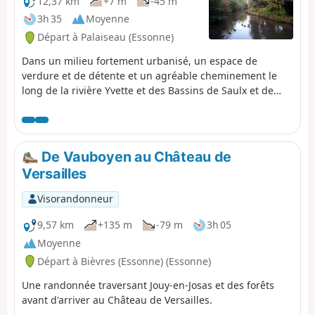
12,37 km
+7 m
-45 m
3h 35
Moyenne
Départ à Palaiseau (Essonne)
Dans un milieu fortement urbanisé, un espace de
verdure et de détente et un agréable cheminement le
long de la rivière Yvette et des Bassins de Saulx et de
Balizy. Une randonnée de gare à gare avec une variante
plus courte pour les automobilistes.
De Vauboyen au Château de
Versailles
Visorandonneur
9,57 km
+135 m
-79 m
3h 05
Moyenne
Départ à Bièvres (Essonne) (Essonne)
Une randonnée traversant Jouy-en-Josas et des forêts
avant d'arriver au Château de Versailles.