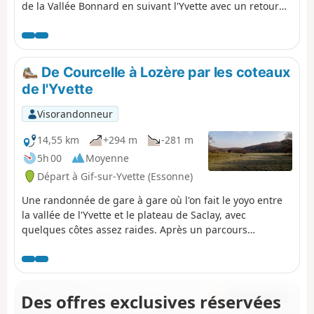
de la Vallée Bonnard en suivant l'Yvette avec un retour
par la Mérantaise en passant à travers le Bois
d'Aigrefoin, la forêt Communale de Saint-Aubin et le
bassin de Coupières.
De Courcelle à Lozère par les coteaux
de l'Yvette
Visorandonneur
14,55 km
+294 m
-281 m
5h 00
Moyenne
Départ à Gif-sur-Yvette (Essonne)
Une randonnée de gare à gare où l'on fait le yoyo entre
la vallée de l'Yvette et le plateau de Saclay, avec
quelques côtes assez raides. Après un parcours
majoritairement forestier avec du relief, on traverse Gif-
sur-Yvette puis on longe une zone humide encadrée par
deux rivières. On grimpe de nouveau sur le plateau, au
voisinage du campus de l'Université Paris-Saclay. Après
Des offres exclusives réservées
une visite de l'ancienne carrière de la Troche et un