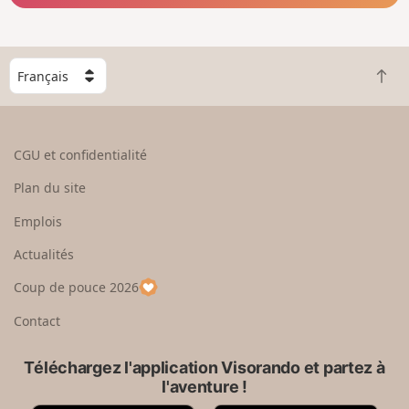
C
R
h
e
o
t
i
o
s
CGU et confidentialité
u
i
r
s
Plan du site
e
s
n
e
Emplois
h
z
Actualités
a
u
u
n
Coup de pouce 2026
t
p
a
Contact
y
s
Téléchargez l'application Visorando et partez à
l'aventure !