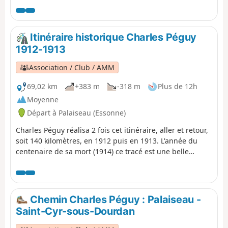
Itinéraire historique Charles Péguy
1912-1913
Association / Club / AMM
69,02 km
+383 m
-318 m
Plus de 12h
Moyenne
Départ à Palaiseau (Essonne)
Charles Péguy réalisa 2 fois cet itinéraire, aller et retour,
soit 140 kilomètres, en 1912 puis en 1913. L'année du
centenaire de sa mort (1914) ce tracé est une belle
aventure en même temps qu'un hommage. On sera
surpris de la variété des paysages traversés: vallée de
Chevreuse, Hurepoix, Beauce et de la beauté des villes
(Gometz, Limours, Dourdan, Ablis...) jusqu’à l'apothéose
Chemin Charles Péguy : Palaiseau -
finale : "la flèche inimitable" de Chartres, vue à 17
Saint-Cyr-sous-Dourdan
kilomètres de distance.