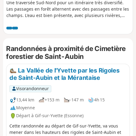
Une traversée Sud-Nord pour un itinéraire très diversifié.
Les passages en forêt alternent avec des passages entre les
champs. L'eau est bien présente, avec plusieurs rivières,
l'Yvette, la Marette et la Bièvre, et les Étangs de Montbrond
dans leur écrin de verdure. (Avertissement) L'itinéraire est
coupé au point (12) du fait des travaux de la ligne 18 du
métro (situation en mars 2026). Un contournement est à
Randonnées à proximité de Cimetière
l'étude. S'abstenir d'entreprendre cette randonnée jusqu'à
nouvel ordre.
forestier de Saint-Aubin
La Vallée de l'Yvette par les Rigoles
de Saint-Aubin et la Mérantaise
Visorandonneur
13,44 km
+153 m
-147 m
4h 15
Moyenne
Départ à Gif-sur-Yvette (Essonne)
Cette randonnée au départ de Gif-sur-Yvette, va vous
mener dans les hauteurs des rigoles de Saint-Aubin et