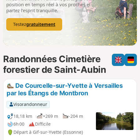
p
position en temps réel à vos proches et
partez l’esprit tranquille.
Testez
gratuitement
Randonnées Cimetière
forestier de Saint-Aubin
De Courcelle-sur-Yvette à Versailles
par les Étangs de Montbron
Visorandonneur
18,18 km
+269 m
-204 m
6h 00
Difficile
Départ à Gif-sur-Yvette (Essonne)