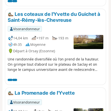
Ouest du campus de l'Université Paris-Sud.
Les coteaux de l'Yvette du Guichet à
Saint-Rémy-lès-Chevreuse
Visorandonneur
14,04 km
+197 m
-193 m
4h 35
Moyenne
Départ à Orsay (Essonne)
Une randonnée diversifiée où l'on prend de la hauteur.
On grimpe tout d'abord sur le plateau de Saclay et on
longe le campus universitaire avant de redescendre
tranquillement dans la vallée de l'Yvette à travers la
forêt. On remonte sur l'autre rive et on traverse d'Est en
Ouest la forêt de Gif-sur-Yvette. Après un tronçon
urbain, on chemine entre les champs avant de
La Promenade de l'Yvette
redescendre en forêt jusqu'à Saint-Rémy-lès-Chevreuse.
Visorandonneur