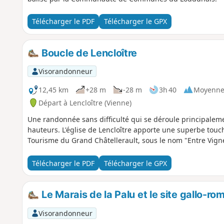
Télécharger le PDF
Télécharger le GPX
Boucle de Lencloître
Visorandonneur
12,45 km
+28 m
-28 m
3h 40
Moyenn
Départ à Lencloître (Vienne)
Une randonnée sans difficulté qui se déroule principaleme
hauteurs. L'église de Lencloître apporte une superbe touche
Tourisme du Grand Châtellerault, sous le nom "Entre Vignes
Télécharger le PDF
Télécharger le GPX
Le Marais de la Palu et le site gallo-r
Visorandonneur