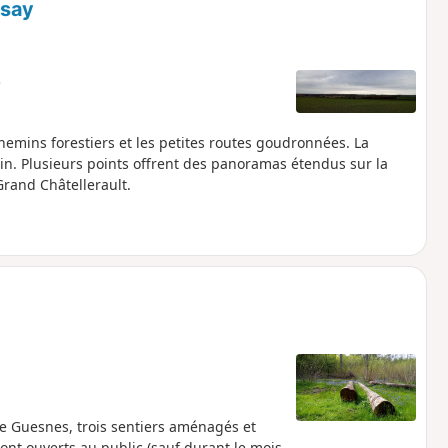
ssay
e
emins forestiers et les petites routes goudronnées. La
tin. Plusieurs points offrent des panoramas étendus sur la
Grand Châtellerault.
de Guesnes, trois sentiers aménagés et
t ouverts au public (sauf durant le mois