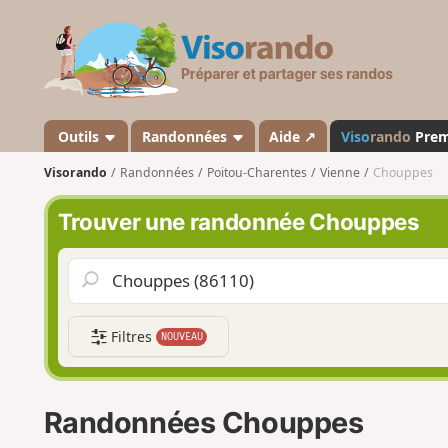
V
i
s
o
r
a
Outils
Randonnées
Aide ↗
Viso
rando
Pre
n
Visorando
Randonnées
Poitou-Charentes
Vienne
Chouppes
d
o
Trouver une randonnée Chouppes
Filtres
NOUVEAU
Randonnées Chouppes