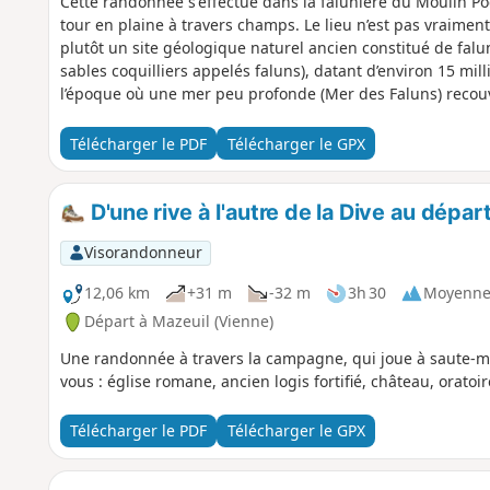
Cette randonnée s'effectue dans la falunière du Moulin Po
tour en plaine à travers champs. Le lieu n’est pas vraime
plutôt un site géologique naturel ancien constitué de falu
sables coquilliers appelés faluns), datant d’environ 15 mi
l’époque où une mer peu profonde (Mer des Faluns) recouvr
sable coquillier avec fossiles marins tels que coquillages, 
Télécharger le PDF
Télécharger le GPX
D'une rive à l'autre de la Dive au dépar
Visorandonneur
12,06 km
+31 m
-32 m
3h 30
Moyenn
Départ à Mazeuil (Vienne)
Une randonnée à travers la campagne, qui joue à saute-mo
vous : église romane, ancien logis fortifié, château, oratoir
Télécharger le PDF
Télécharger le GPX