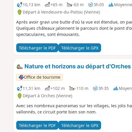
10,13 km
+65 m
-63 m
3h 05
Moyenn
Départ à Vendeuvre-du-Poitou (Vienne)
Après avoir gravi une butte d'où la vue est étendue, on p
Quelques châteaux jalonnent le parcours dont le point d'org
spectaculaires, sont émouvants.
Télécharger le PDF
Télécharger le GPX
Nature et horizons au départ d'Orches
Office de tourisme
11,51 km
+102 m
-110 m
3h 35
Moyen
Départ à Orches (Vienne)
Avec ses nombreux panoramas sur les villages, les jolis h
vallonnés, ce circuit porte bien son nom.
Télécharger le PDF
Télécharger le GPX