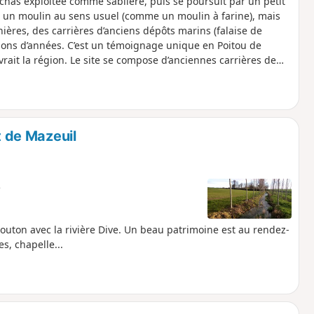
chas exploitée comme sablière, puis se poursuit par un petit
nt un moulin au sens usuel (comme un moulin à farine), mais
nières, des carrières d’anciens dépôts marins (falaise de
llions d’années. C’est un témoignage unique en Poitou de
ait la région. Le site se compose d’anciennes carrières de
coraux, etc.
t de Mazeuil
e
uton avec la rivière Dive. Un beau patrimoine est au rendez-
es, chapelle...