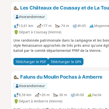
Les Châteaux de Coussay et de La Tou
Visorandonneur
13,61 km
+77 m
-74 m
4h 05
Moyenn
Départ à Coussay (Vienne)
Une randonnée patrimoniale dans la campagne et les bois
style Renaissance approchés de très près ainsi qu'une égli
balisé par le comité départemental FFRP de la Vienne.
Télécharger le PDF
Télécharger le GPX
Faluns du Moulin Pochas à Amberre
Visorandonneur
8,59 km
+20 m
-30 m
0h 00
Facile
Départ à Amberre (Vienne)