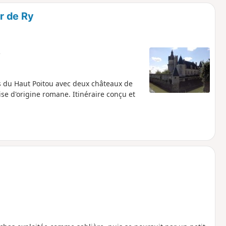
o
a
r de Ry
i
m
p
e
 du Haut Poitou avec deux châteaux de
se d'origine romane. Itinéraire conçu et