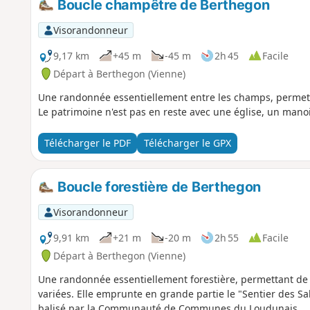
Boucle champêtre de Berthegon
Visorandonneur
9,17 km
+45 m
-45 m
2h 45
Facile
Départ à Berthegon (Vienne)
Une randonnée essentiellement entre les champs, permett
Le patrimoine n'est pas en reste avec une église, un mano
Télécharger le PDF
Télécharger le GPX
Boucle forestière de Berthegon
Visorandonneur
9,91 km
+21 m
-20 m
2h 55
Facile
Départ à Berthegon (Vienne)
Une randonnée essentiellement forestière, permettant de
variées. Elle emprunte en grande partie le "Sentier des Sa
balisé par la Communauté de Communes du Loudunais.