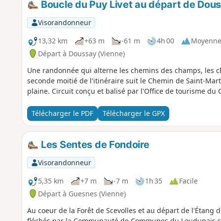
Boucle du Puy Livet au départ de Dou
Visorandonneur
13,32 km
+63 m
-61 m
4h 00
Moyenn
Départ à Doussay (Vienne)
Une randonnée qui alterne les chemins des champs, les ch
seconde moitié de l'itinéraire suit le Chemin de Saint-Mar
plaine. Circuit conçu et balisé par l'Office de tourisme du 
Télécharger le PDF
Télécharger le GPX
Les Sentes de Fondoire
Visorandonneur
5,35 km
+7 m
-7 m
1h 35
Facile
Départ à Guesnes (Vienne)
Au coeur de la Forêt de Scevolles et au départ de l'Étang 
fléchés par la Communauté de Communes du Loudunais son