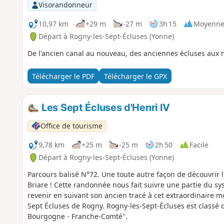
Visorandonneur
10,97 km
+29 m
-27 m
3h 15
Moyenn
Départ à Rogny-les-Sept-Écluses (Yonne)
De l'ancien canal au nouveau, des anciennes écluses aux n
Télécharger le PDF
Télécharger le GPX
Les Sept Écluses d'Henri IV
Office de tourisme
9,78 km
+25 m
-25 m
2h 50
Facile
Départ à Rogny-les-Sept-Écluses (Yonne)
Parcours balisé N°72. Une toute autre façon de découvrir 
Briare ! Cette randonnée nous fait suivre une partie du sy
revenir en suivant son ancien tracé à cet extraordinaire 
Sept Écluses de Rogny. Rogny-les-Sept-Écluses est classé d
Bourgogne - Franche-Comté".