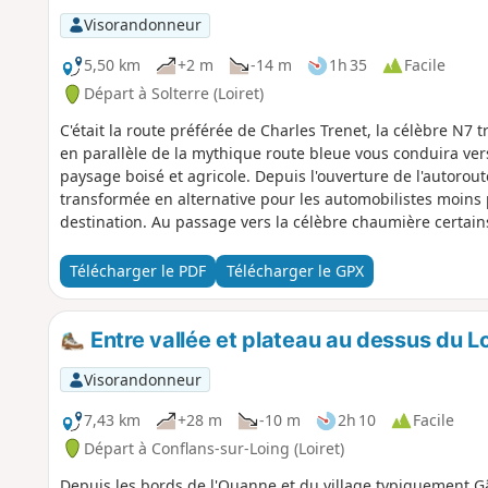
Visorandonneur
5,50 km
+2 m
-14 m
1h 35
Facile
Départ à Solterre (Loiret)
C'était la route préférée de Charles Trenet, la célèbre N7 
en parallèle de la mythique route bleue vous conduira v
paysage boisé et agricole. Depuis l'ouverture de l'autorout
transformée en alternative pour les automobilistes moins 
destination. Au passage vers la célèbre chaumière certains
au feu de bois.
Télécharger le PDF
Télécharger le GPX
Entre vallée et plateau au dessus du L
Visorandonneur
7,43 km
+28 m
-10 m
2h 10
Facile
Départ à Conflans-sur-Loing (Loiret)
Depuis les bords de l'Ouanne et du village typiquement Gâ