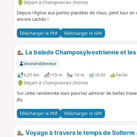
Départ à Champcevrais (Yonne)
Depuis l'église aux portes plantées de clous, petit tour e
encore cachés !
Télécharger le PDF
Télécharger le GPX
La balade Champosylvestrienne et les
Visorandonneur
6,05 km
+19 m
-19 m
1h 45
Facile
Départ à Champcevrais (Yonne)
Sur cette randonnée vous pourrez admirer de belles traversée
(6).
Télécharger le PDF
Télécharger le GPX
Voyage à travers le temps de Solterre