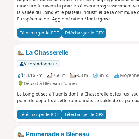
itinéraire à travers la prairie s'élèvera progressivement v
la vallée du Loing et le plateau industriel de la commune d'
Européenne de l'Agglomération Montargoise.
Télécharger le PDF
Télécharger le GPX
La Chasserelle
Visorandonneur
13,16 km
+66 m
-63 m
3h 55
Moyenn
Départ à Bléneau (Yonne)
Le Loing et ses affluents dont la Chasserelle et les rus is
point de départ de cette randonnée. Le solde de ce parcour
Télécharger le PDF
Télécharger le GPX
Promenade à Bléneau