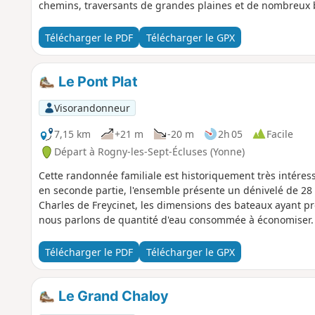
chemins, traversants de grandes plaines et de nombreux 
Télécharger le PDF
Télécharger le GPX
Le Pont Plat
Visorandonneur
7,15 km
+21 m
-20 m
2h 05
Facile
Départ à Rogny-les-Sept-Écluses (Yonne)
Cette randonnée familiale est historiquement très intére
en seconde partie, l'ensemble présente un dénivelé de 28 
Charles de Freycinet, les dimensions des bateaux ayant pr
nous parlons de quantité d'eau consommée à économiser.
Télécharger le PDF
Télécharger le GPX
Le Grand Chaloy