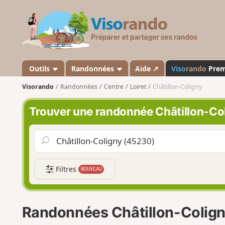
V
i
s
o
r
a
Outils
Randonnées
Aide ↗
Viso
rando
Pre
n
Visorando
Randonnées
Centre
Loiret
Châtillon-Coligny
d
o
Trouver une randonnée Châtillon-Co
Filtres
NOUVEAU
Randonnées Châtillon-Colig