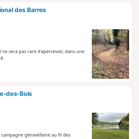
o
a
ional des Barres
i
m
p
 ne sera pas rare d'apercevoir, dans une
té.
e-des-Bois
e
 campagne génovéfaine au fil des