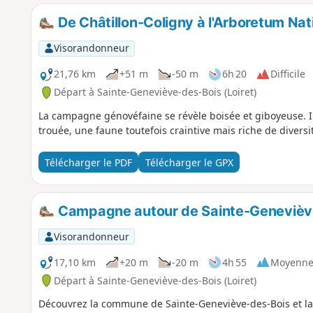
De Châtillon-Coligny à l'Arboretum Nat
Visorandonneur
21,76 km
+51 m
-50 m
6h 20
Difficile
Départ à Sainte-Geneviève-des-Bois (Loiret)
La campagne génovéfaine se révèle boisée et giboyeuse. Il
trouée, une faune toutefois craintive mais riche de diversi
Télécharger le PDF
Télécharger le GPX
Campagne autour de Sainte-Genevièv
Visorandonneur
17,10 km
+20 m
-20 m
4h 55
Moyenn
Départ à Sainte-Geneviève-des-Bois (Loiret)
Découvrez la commune de Sainte-Geneviève-des-Bois et la