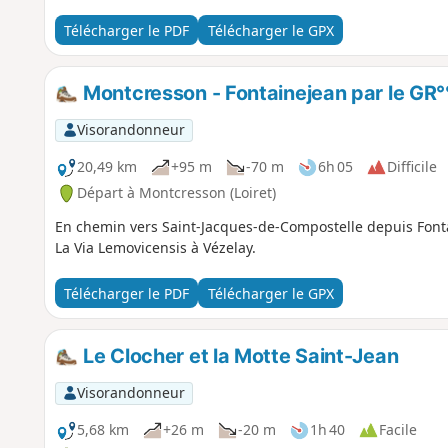
Télécharger le PDF
Télécharger le GPX
Montcresson - Fontainejean par le GR°
Visorandonneur
20,49 km
+95 m
-70 m
6h 05
Difficile
Départ à Montcresson (Loiret)
En chemin vers Saint-Jacques-de-Compostelle depuis Font
La Via Lemovicensis à Vézelay.
Télécharger le PDF
Télécharger le GPX
Le Clocher et la Motte Saint-Jean
Visorandonneur
5,68 km
+26 m
-20 m
1h 40
Facile