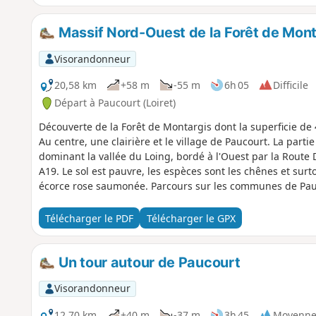
Massif Nord-Ouest de la Forêt de Mont
Visorandonneur
20,58 km
+58 m
-55 m
6h 05
Difficile
Départ à Paucourt (Loiret)
Découverte de la Forêt de Montargis dont la superficie d
Au centre, une clairière et le village de Paucourt. La part
dominant la vallée du Loing, bordé à l'Ouest par la Route 
A19. Le sol est pauvre, les espèces sont les chênes et surt
écorce rose saumonée. Parcours sur les communes de Pauco
Télécharger le PDF
Télécharger le GPX
Un tour autour de Paucourt
Visorandonneur
12,70 km
+40 m
-37 m
3h 45
Moyenn