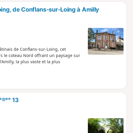
o
a
oing, de Conflans-sur-Loing à Amilly
i
m
p
tinais de Conflans-sur-Loing, cet
ers le coteau Nord offrant un paysage sur
Amilly, la plus vaste et la plus
°®°° 13