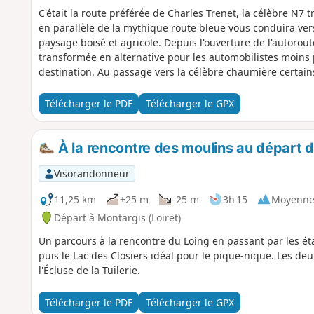
C'était la route préférée de Charles Trenet, la célèbre N7 
en parallèle de la mythique route bleue vous conduira v
paysage boisé et agricole. Depuis l'ouverture de l'autorout
transformée en alternative pour les automobilistes moins 
destination. Au passage vers la célèbre chaumière certains
au feu de bois.
Télécharger le PDF
Télécharger le GPX
À la rencontre des moulins au départ 
Visorandonneur
11,25 km
+25 m
-25 m
3h 15
Moyenn
Départ à Montargis (Loiret)
Un parcours à la rencontre du Loing en passant par les éta
puis le Lac des Closiers idéal pour le pique-nique. Les deux
l'Écluse de la Tuilerie.
Télécharger le PDF
Télécharger le GPX