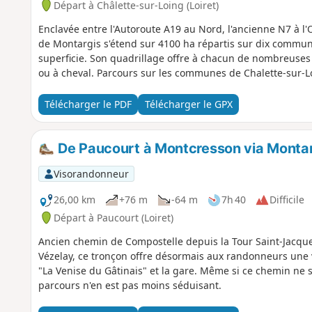
Départ à Châlette-sur-Loing (Loiret)
Enclavée entre l'Autoroute A19 au Nord, l'ancienne N7 à l'O
de Montargis s'étend sur 4100 ha répartis sur dix commun
superficie. Son quadrillage offre à chacun de nombreuses 
ou à cheval. Parcours sur les communes de Chalette-sur-Lo
Télécharger le PDF
Télécharger le GPX
De Paucourt à Montcresson via Montar
Visorandonneur
26,00 km
+76 m
-64 m
7h 40
Difficile
Départ à Paucourt (Loiret)
Ancien chemin de Compostelle depuis la Tour Saint-Jacques 
Vézelay, ce tronçon offre désormais aux randonneurs une v
"La Venise du Gâtinais" et la gare. Même si ce chemin ne s
parcours n'en est pas moins séduisant.