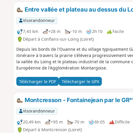
Entre vallée et plateau au dessus du L
Visorandonneur
7,43 km
+28 m
-10 m
2h 10
Facile
Départ à Conflans-sur-Loing (Loiret)
Depuis les bords de l'Ouanne et du village typiquement Gâ
itinéraire à travers la prairie s'élèvera progressivement v
la vallée du Loing et le plateau industriel de la commune d'
Européenne de l'Agglomération Montargoise.
Télécharger le PDF
Télécharger le GPX
Montcresson - Fontainejean par le GR°
Visorandonneur
20,49 km
+95 m
-70 m
6h 05
Difficile
Départ à Montcresson (Loiret)