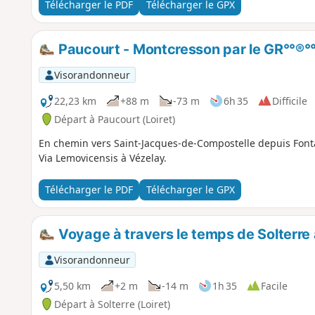
Télécharger le PDF
Télécharger le GPX
Paucourt - Montcresson par le GR°°®°
Visorandonneur
22,23 km
+88 m
-73 m
6h 35
Difficile
Départ à Paucourt (Loiret)
En chemin vers Saint-Jacques-de-Compostelle depuis Font
Via Lemovicensis à Vézelay.
Télécharger le PDF
Télécharger le GPX
Voyage à travers le temps de Solterre
Visorandonneur
5,50 km
+2 m
-14 m
1h 35
Facile
Départ à Solterre (Loiret)