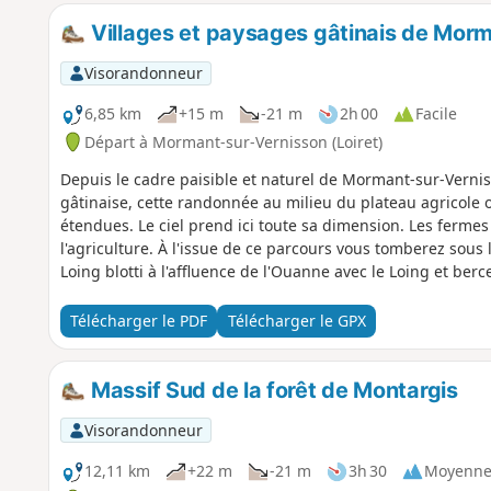
Villages et paysages gâtinais de Mor
Visorandonneur
6,85 km
+15 m
-21 m
2h 00
Facile
Départ à Mormant-sur-Vernisson (Loiret)
Depuis le cadre paisible et naturel de Mormant-sur-Vernis
gâtinaise, cette randonnée au milieu du plateau agricole 
étendues. Le ciel prend ici toute sa dimension. Les ferme
l'agriculture. À l'issue de ce parcours vous tomberez sous
Loing blotti à l'affluence de l'Ouanne avec le Loing et ber
(Musée Girodet de Montargis).
Télécharger le PDF
Télécharger le GPX
Massif Sud de la forêt de Montargis
Visorandonneur
12,11 km
+22 m
-21 m
3h 30
Moyenn