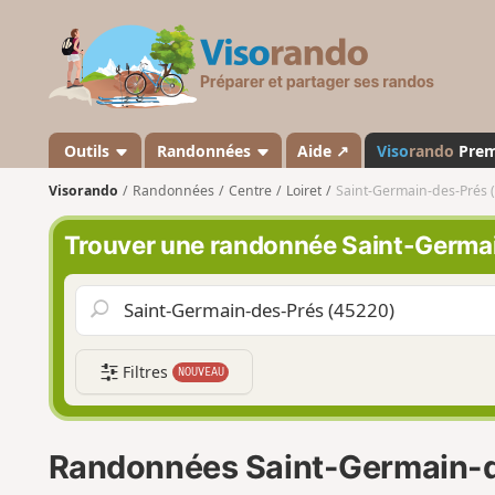
V
i
s
o
r
a
Outils
Randonnées
Aide ↗
Viso
rando
Pre
n
Visorando
Randonnées
Centre
Loiret
Saint-Germain-des-Prés (
d
o
Trouver une randonnée Saint-Germai
Filtres
NOUVEAU
Randonnées Saint-Germain-de