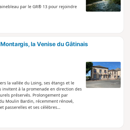
ainebleau par le GR® 13 pour rejoindre
 Montargis, la Venise du Gâtinais
s la vallée du Loing, ses étangs et le
us invitent à la promenade en direction des
turels préservés. Prolongement par
é du Moulin Bardin, récemment rénové,
et passerelles et ses célèbres