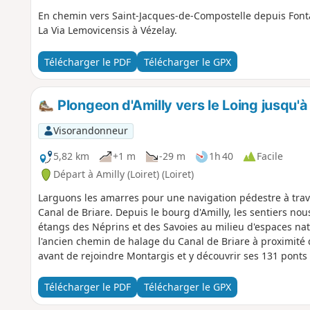
En chemin vers Saint-Jacques-de-Compostelle depuis Font
La Via Lemovicensis à Vézelay.
Télécharger le PDF
Télécharger le GPX
Plongeon d'Amilly vers le Loing jusqu'à
Visorandonneur
5,82 km
+1 m
-29 m
1h 40
Facile
Départ à Amilly (Loiret) (Loiret)
Larguons les amarres pour une navigation pédestre à traver
Canal de Briare. Depuis le bourg d'Amilly, les sentiers no
étangs des Néprins et des Savoies au milieu d'espaces na
l'ancien chemin de halage du Canal de Briare à proximit
avant de rejoindre Montargis et y découvrir ses 131 ponts 
gourmandises.
Télécharger le PDF
Télécharger le GPX