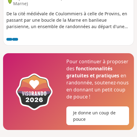
de l'influence Colombanienne.
Marne)
De la cité médiévale de Coulommiers à celle de Provins, en
passant par une boucle de la Marne en banlieue
parisienne, un ensemble de randonnées au départ d'une
gare à travers la plaine de Brie, ses villages et son riche
patrimoine.
Pour continuer à proposer
des
fonctionnalités
gratuites et pratiques
en
randonnée, soutenez-nous
en donnant un petit coup
de pouce !
Je donne un coup de
pouce