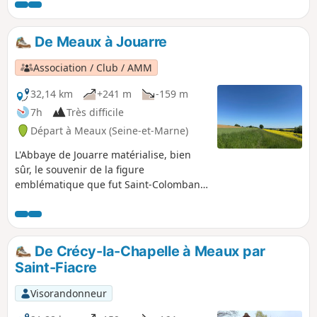
De Meaux à Jouarre
Association / Club / AMM
32,14 km
+241 m
-159 m
7h
Très difficile
Départ à Meaux (Seine-et-Marne)
L'Abbaye de Jouarre matérialise, bien
sûr, le souvenir de la figure
emblématique que fut Saint-Colomban,
moine venu d'Irlande à la fin du 6ème
siècle, issu de l'héroïque lignée des
grands saints qui ont contribué à
« faire » l'Europe. Sa ténacité et sa
De Crécy-la-Chapelle à Meaux par
clairvoyance impressionnèrent les plus
Saint-Fiacre
hauts dignitaires de l'époque dont
Chigneric qui lui demanda de baptiser
Visorandonneur
ses enfants et Authaire, notable de