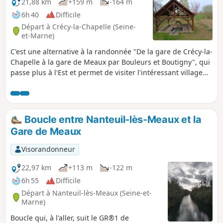
Ussy, dont les enfants furent les
21,88 km
+159 m
-164 m
bâtisseurs des Monastères de Reuil-en-
6h 40
Difficile
Brie, Rebais et Jouarre.
Départ à Crécy-la-Chapelle (Seine-
et-Marne)
C'est une alternative à la randonnée "De la gare de Crécy-la-
Chapelle à la gare de Meaux par Bouleurs et Boutigny", qui
passe plus à l'Est et permet de visiter l'intéressant village
de Saint-Fiacre (église, lavoir, pique-nique, et restaurant), et
de traverser plusieurs champs de puits pétroliers voisins.
Le premier tiers traverse surtout des zones cultivées, où les
ondulations du plateau permettent au regard de porter
Boucle entre Nanteuil-lès-Meaux et la
assez loin. On traverse aussi les villages de Sancy et
Gare de Meaux
Vaucourtois, avec leurs églises et châteaux respectifs. La
seconde partie est beaucoup plus variée, où on parcourt
Visorandonneur
une section d'Aqueduc de la Dhuys, longe de golf de
Meaux-Boutigny, traverse les forêts aux pieds du Bois le
22,97 km
+113 m
-122 m
Comte, longe la Marne avant de terminer par une visite
6h 55
Difficile
rapide (ou plus longue suivant l'humeur) du vieux centre de
Départ à Nanteuil-lès-Meaux (Seine-et-
Meaux.
Marne)
Boucle qui, à l'aller, suit le GR®1 de