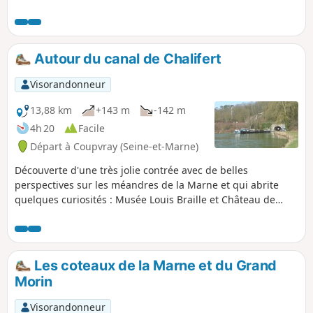
depuis le mignon petit village de Carnetin.
Tunnel et écluse de Chalifert. Et l'exceptionnel
jardin des sculptures de la Dhuys qui a lui seul
mérite le déplacement.
Autour du canal de Chalifert
Visorandonneur
13,88 km
+143 m
-142 m
4h 20
Facile
Départ à Coupvray (Seine-et-Marne)
Découverte d'une très jolie contrée avec de belles
perspectives sur les méandres de la Marne et qui abrite
quelques curiosités : Musée Louis Braille et Château de
Coupvray, voûte et écluses du canal de Chalifert, jardin de
sculptures de la Dhuis.
Les coteaux de la Marne et du Grand
Morin
Visorandonneur