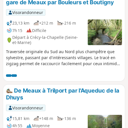
gare de Meaux par Bouleurs et Boutigny
Visorandonneur
23,13 km
+212 m
-216 m
7h 15
Difficile
Départ à Crécy-la-Chapelle (Seine-
et-Marne)
Traversée originale du Sud au Nord plus champêtre que
sylvestre, passant par d'intéressants villages. Le tracé en
zigzag permet de raccourcir facilement pour ceux intimidés
par la distance : la recommandation serait pour eux de
couper du point au point , ce qui permet de visiter tous les
villages du parcours, en descendant en-dessous des 20 km.
Seule la section de l'aqueduc serait alors laissée de côté.Le
De Meaux à Trilport par l'Aqueduc de la
départ et l'arrivée sont accessibles en bus depuis la gare
Dhuys
RER-TGV de Chessy-Marne-la-Vallée, ou en train.
Visorandonneur
15,81 km
+148 m
-136 m
4h 55
Moyenne