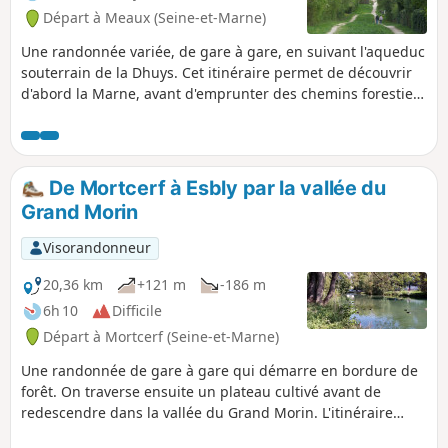
Départ à Meaux (Seine-et-Marne)
Une randonnée variée, de gare à gare, en suivant l'aqueduc
souterrain de la Dhuys. Cet itinéraire permet de découvrir
d'abord la Marne, avant d'emprunter des chemins forestiers
et de traverser de jolis villages.
De Mortcerf à Esbly par la vallée du
Grand Morin
Visorandonneur
20,36 km
+121 m
-186 m
6h 10
Difficile
Départ à Mortcerf (Seine-et-Marne)
Une randonnée de gare à gare qui démarre en bordure de
forêt. On traverse ensuite un plateau cultivé avant de
redescendre dans la vallée du Grand Morin. L'itinéraire
s'achève entre rivière et canaux.