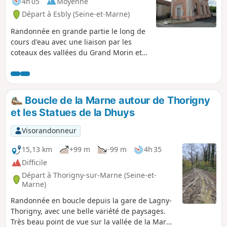
4h 05
Moyenne
Départ à Esbly (Seine-et-Marne)
Randonnée en grande partie le long de
cours d'eau avec une liaison par les
coteaux des vallées du Grand Morin et
de la Marne offrant de beaux points de
vue sur la région. Les traversées de
quelques villages, notamment Couilly-
Pont-aux-Dames et Quincy-Voisins,
Boucle de la Marne autour de Thorigny
permettent de découvrir quelques
et les Statues de la Dhuys
éléments intéressants de leur
patrimoine architectural.
Visorandonneur
15,13 km
+99 m
-99 m
4h 35
Difficile
Départ à Thorigny-sur-Marne (Seine-et-
Marne)
Randonnée en boucle depuis la gare de Lagny-
Thorigny, avec une belle variété de paysages.
Très beau point de vue sur la vallée de la Marne