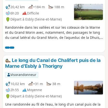
20,42 km
+184 m
-188 m
6h 20
Difficile
Départ à Esbly (Seine-et-Marne)
Randonnée dans les vallées et sur les coteaux de la Marne
et du Grand Morin avec, notamment, des passages le long
du canal latéral du Grand Morin, de l'aqueduc de la Dhuis,
de la Marne et du canal de Meaux à Chalifert. Beaux points
de vue sur la campagne environnante et découverte de
quelques éléments du patrimoine dans les villages
traversés.
Le long du Canal de Chalifert puis de la
Marne d'Esbly à Thorigny
Visorandonneur
10,02 km
+31 m
-38 m
2h 55
Moyenne
Départ à Esbly (Seine-et-Marne)
Une randonnée au fil de l'eau, le long d'un canal puis de la