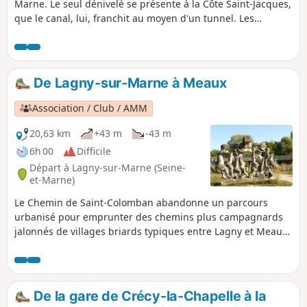
Marne. Le seul dénivelé se présente à la Côte Saint-Jacques,
que le canal, lui, franchit au moyen d'un tunnel. Les
sculptures de plein-air à proximité de la passerelle de la
Dhuys apportent une touche patrimoniale.
De Lagny-sur-Marne à Meaux
Association / Club / AMM
20,63 km
+43 m
-43 m
6h 00
Difficile
Départ à Lagny-sur-Marne (Seine-
et-Marne)
Le Chemin de Saint-Colomban abandonne un parcours
urbanisé pour emprunter des chemins plus campagnards
jalonnés de villages briards typiques entre Lagny et Meaux.
Le tracé traverse les campagnes souriantes de la Brie en
longeant canaux et berges de la Marne.
De la gare de Crécy-la-Chapelle à la