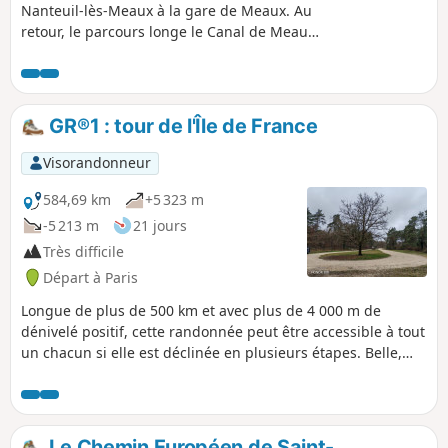
Nanteuil-lès-Meaux à la gare de Meaux. Au
retour, le parcours longe le Canal de Meaux
à Chalifert avant de traverser la commune
de Quincy-Voisins.
GR®1 : tour de l'Île de France
Visorandonneur
584,69 km
+5 323 m
-5 213 m
21 jours
Très difficile
Départ à Paris
Longue de plus de 500 km et avec plus de 4 000 m de
dénivelé positif, cette randonnée peut être accessible à tout
un chacun si elle est déclinée en plusieurs étapes. Belle,
campagnarde et assez proche de Paris, elle peut convenir à
tous ceux qui veulent s'essayer à la randonnée. Les points
d'intérêt sont très nombreux autour de cette randonnée.
Les férus d'histoire et de patrimoine mais aussi de nature y
Le Chemin Européen de Saint-