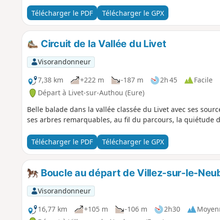
Télécharger le PDF
Télécharger le GPX
Circuit de la Vallée du Livet
Visorandonneur
7,38 km
+222 m
-187 m
2h 45
Facile
Départ à Livet-sur-Authou (Eure)
Belle balade dans la vallée classée du Livet avec ses sourc
ses arbres remarquables, au fil du parcours, la quiétude 
Télécharger le PDF
Télécharger le GPX
Boucle au départ de Villez-sur-le-Neu
Visorandonneur
16,77 km
+105 m
-106 m
2h30
Moyen