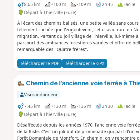
8,65 km
+100 m
-109 m
2h 45
Facile
Départ à Thierville (Eure)
À l'écart des chemins balisés, une petite vallée sans cours
tellement cachée que l'engoulevent, cet oiseau rare en No
migration. Partant du joli village de Thierville, lui-même à l'
parcourt des ambiances forestières variées et offre de be
remarquable des "Quatre frères".
Télécharger le PDF
Télécharger le GPX
Chemin de l'ancienne voie ferrée à Thie
Visorandonneur
7,45 km
+130 m
-136 m
2h 30
Facile
Départ à Thierville (Eure)
Désaffectée depuis les années 1970, l'ancienne voie ferré
de la Risle. C'est un joli but de promenade qui part d'un vi
Forêt Domaniale de Montfort. En chemin, on y rencontre 