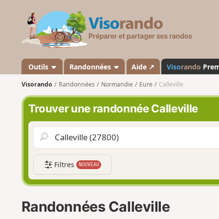
V
i
s
o
r
a
Outils
Randonnées
Aide ↗
Viso
rando
Pre
n
Visorando
Randonnées
Normandie
Eure
Calleville
d
o
Trouver une randonnée Calleville
Filtres
NOUVEAU
Randonnées Calleville