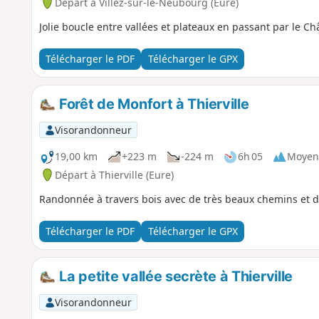
Départ à Villez-sur-le-Neubourg (Eure)
Jolie boucle entre vallées et plateaux en passant par le C
Télécharger le PDF
Télécharger le GPX
Forêt de Monfort à Thierville
Visorandonneur
19,00 km
+223 m
-224 m
6h 05
Moyen
Départ à Thierville (Eure)
Randonnée à travers bois avec de très beaux chemins et 
Télécharger le PDF
Télécharger le GPX
La petite vallée secrète à Thierville
Visorandonneur