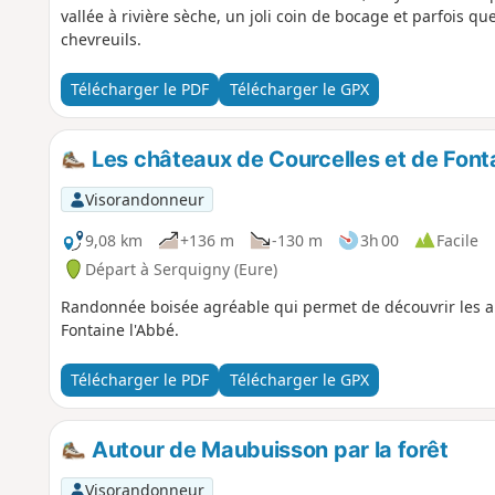
vallée à rivière sèche, un joli coin de bocage et parfois q
chevreuils.
Télécharger le PDF
Télécharger le GPX
Les châteaux de Courcelles et de Font
Visorandonneur
9,08 km
+136 m
-130 m
3h 00
Facile
Départ à Serquigny (Eure)
Randonnée boisée agréable qui permet de découvrir les al
Fontaine l'Abbé.
Télécharger le PDF
Télécharger le GPX
Autour de Maubuisson par la forêt
Visorandonneur