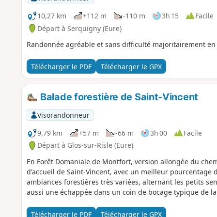
10,27 km
+112 m
-110 m
3h 15
Facile
Départ à Serquigny (Eure)
Randonnée agréable et sans difficulté majoritairement en
Télécharger le PDF
Télécharger le GPX
Balade forestière de Saint-Vincent
Visorandonneur
9,79 km
+57 m
-66 m
3h 00
Facile
Départ à Glos-sur-Risle (Eure)
En Forêt Domaniale de Montfort, version allongée du chemi
d'accueil de Saint-Vincent, avec un meilleur pourcentage
ambiances forestières très variées, alternant les petits senti
aussi une échappée dans un coin de bocage typique de l
Télécharger le PDF
Télécharger le GPX