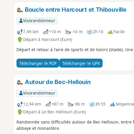
Boucle entre Harcourt et Thibouville
Visorandonneur
7,49 km
+10 m
-10 m
2h 10
Facile
Départ à Harcourt (Eure)
Départ et retour à l'aire de sports et de loisirs (stade). Un
Télécharger le PDF
Télécharger le GPX
Autour de Bec-Hellouin
Visorandonneur
12,94 km
+87 m
-96 m
3h 55
Moyenn
Départ à Le Bec-Hellouin (Eure)
Randonnée sans difficultés autour de Bec-Hellouin, entre 
abbaye et monastère.