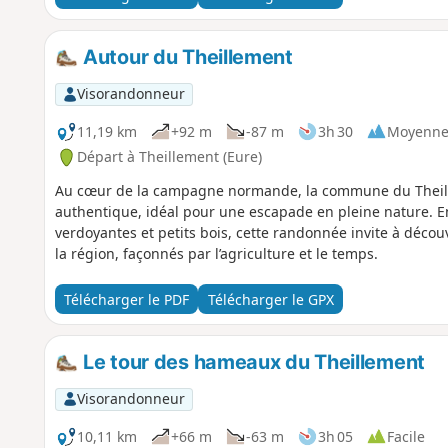
Autour du Theillement
Visorandonneur
11,19 km
+92 m
-87 m
3h 30
Moyenn
Départ à Theillement (Eure)
Au cœur de la campagne normande, la commune du Theille
authentique, idéal pour une escapade en pleine nature. E
verdoyantes et petits bois, cette randonnée invite à décou
la région, façonnés par l’agriculture et le temps.
Télécharger le PDF
Télécharger le GPX
Le tour des hameaux du Theillement
Visorandonneur
10,11 km
+66 m
-63 m
3h 05
Facile