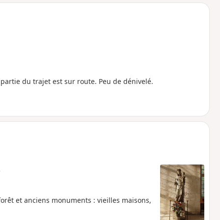
o
a
i
m
p
e partie du trajet est sur route. Peu de dénivelé.
e
forêt et anciens monuments : vieilles maisons,