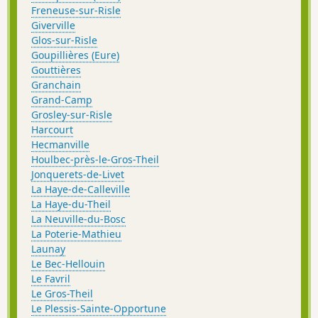
Freneuse-sur-Risle
Giverville
Glos-sur-Risle
Goupillières (Eure)
Gouttières
Granchain
Grand-Camp
Grosley-sur-Risle
Harcourt
Hecmanville
Houlbec-près-le-Gros-Theil
Jonquerets-de-Livet
La Haye-de-Calleville
La Haye-du-Theil
La Neuville-du-Bosc
La Poterie-Mathieu
Launay
Le Bec-Hellouin
Le Favril
Le Gros-Theil
Le Plessis-Sainte-Opportune