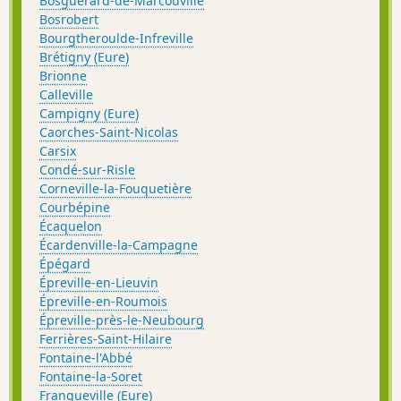
Bosguérard-de-Marcouville
Bosrobert
Bourgtheroulde-Infreville
Brétigny (Eure)
Brionne
Calleville
Campigny (Eure)
Caorches-Saint-Nicolas
Carsix
Condé-sur-Risle
Corneville-la-Fouquetière
Courbépine
Écaquelon
Écardenville-la-Campagne
Épégard
Épreville-en-Lieuvin
Épreville-en-Roumois
Épreville-près-le-Neubourg
Ferrières-Saint-Hilaire
Fontaine-l'Abbé
Fontaine-la-Soret
Franqueville (Eure)