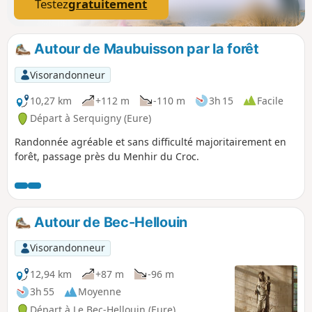
Testez
gratuitement
Autour de Maubuisson par la forêt
Visorandonneur
10,27 km
+112 m
-110 m
3h 15
Facile
Départ à Serquigny (Eure)
Randonnée agréable et sans difficulté majoritairement en
forêt, passage près du Menhir du Croc.
Autour de Bec-Hellouin
Visorandonneur
12,94 km
+87 m
-96 m
3h 55
Moyenne
Départ à Le Bec-Hellouin (Eure)