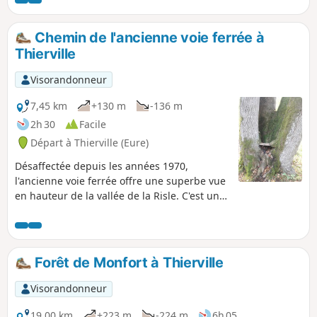
découvertes : des paysages verdoyants,
des éléments de patrimoine et un parc
aménagé dans une forêt Version courte
Chemin de l'ancienne voie ferrée à
du circuit des trois rivières balisé en
Thierville
Jaune. Chemins non revêtus : 75%
Visorandonneur
7,45 km
+130 m
-136 m
2h 30
Facile
Départ à Thierville (Eure)
Désaffectée depuis les années 1970,
l'ancienne voie ferrée offre une superbe vue
en hauteur de la vallée de la Risle. C'est un
joli but de promenade qui part d'un village
tranquille et attachant, en passant par la
Forêt Domaniale de Montfort. En chemin, on
y rencontre quelques arbres remarquables,
Forêt de Monfort à Thierville
une petite vallée à rivière sèche, un joli coin
de bocage et parfois quelques vaches, des
Visorandonneur
chèvres, des lièvres ou des chevreuils.
19,00 km
+223 m
-224 m
6h 05