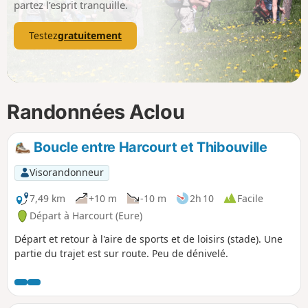
partez l’esprit tranquille.
Testez
gratuitement
Randonnées Aclou
Boucle entre Harcourt et Thibouville
Visorandonneur
7,49 km
+10 m
-10 m
2h 10
Facile
Départ à Harcourt (Eure)
Départ et retour à l'aire de sports et de loisirs (stade). Une
partie du trajet est sur route. Peu de dénivelé.