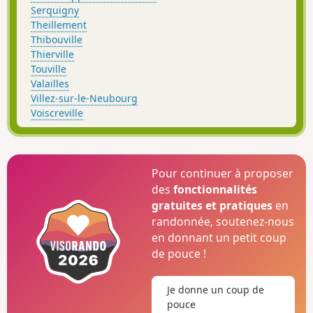
Serquigny
Theillement
Thibouville
Thierville
Touville
Valailles
Villez-sur-le-Neubourg
Voiscreville
Pour continuer à proposer
des
fonctionnalités
gratuites et pratiques
en
randonnée, soutenez-nous
en donnant un petit coup
de pouce !
Je donne un coup de
pouce