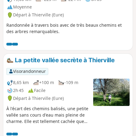
Moyenne
Départ à Thierville (Eure)
Randonnée à travers bois avec de très beaux chemins et
des arbres remarquables.
La petite vallée secrète à Thierville
Visorandonneur
8,65 km
+100 m
-109 m
2h 45
Facile
Départ à Thierville (Eure)
À l'écart des chemins balisés, une petite
vallée sans cours d'eau mais pleine de
charme. Elle est tellement cachée que
l'engoulevent, cet oiseau rare en
Normandie, y aurait été observé