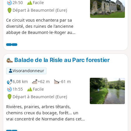
2h 50
Facile
Départ à Beaumontel (Eure)
Ce circuit vous enchantera par sa
diversité, des ruines de l'ancienne
abbaye de Beaumont-le-Roger au
parcours botanique dans le Parc
Parissot du nom de son donateur et aux
superbes vues sur la vallée de la Risle,
un parcours ressourçant.
Balade de la Risle au Parc forestier
Visorandonneur
6,08 km
+62 m
-61 m
1h 55
Facile
Départ à Beaumontel (Eure)
Rivières, prairies, arbres têtards,
chemins creux du bocage, forêt... un
vrai concentré de Normandie dans cette
balade tranquille qui offre de belles