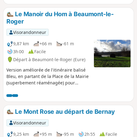
pendant sa migration. Partant du joli
village de Thierville, lui-même à l'écart
Le Manoir du Hom à Beaumont-le-
de la vallée de la Risle, ce circuit
Roger
parcourt des ambiances forestières
variées et offre de belles rencontres
Visorandonneur
comme l'arbre remarquable des "Quatre
frères".
9,87 km
+66 m
-61 m
3h 00
Facile
Départ à Beaumont-le-Roger (Eure)
Version améliorée de l'itinéraire balisé
Bleu, en partant de la Place de la Mairie
(superbement réaménagée) pour
intégrer la traversée de la ville dont le
patrimoine est intéressant et mis en
valeur par les récents aménagements.
Le Mont Rose au départ de Bernay
Visorandonneur
9,25 km
+95 m
-95 m
2h 55
Facile