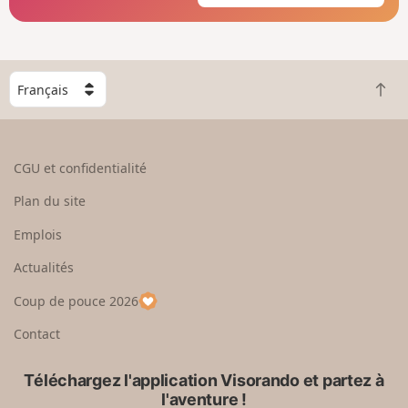
C
R
h
e
o
t
i
o
s
CGU et confidentialité
u
i
r
s
Plan du site
e
s
n
e
Emplois
h
z
Actualités
a
u
u
n
Coup de pouce 2026
t
p
a
Contact
y
s
Téléchargez l'application Visorando et partez à
l'aventure !