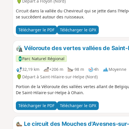
Départ à Floyon (Nord)
Circuit dans la vallée du Chevireuil qui se jette dans l’H
se succèdent autour des ruisseaux.
Télécharger le PDF
Télécharger le GPX
Véloroute des vertes vallées de Saint-
Parc Naturel Régional
32,19 km
+206 m
-98 m
4h
Moyenne
Départ à Saint-Hilaire-sur-Helpe (Nord)
Portion de la Véloroute des vallées vertes allant de Belgiq
De Saint-Hilaire-sur-Helpe à Ohain.
Télécharger le PDF
Télécharger le GPX
Le circuit des Mouches d'Avesnes-sur