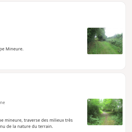
o
a
i
m
p
elpe Mineure.
ne
lpe mineure, traverse des milieux très
nu de la nature du terrain.