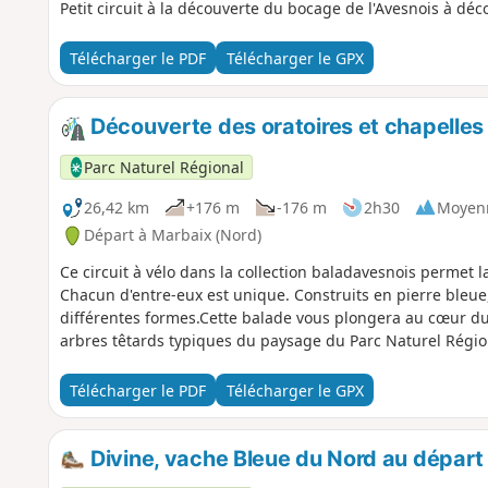
Petit circuit à la découverte du bocage de l'Avesnois à déco
Télécharger le PDF
Télécharger le GPX
Découverte des oratoires et chapelles
Parc Naturel Régional
26,42 km
+176 m
-176 m
2h30
Moyen
Départ à Marbaix (Nord)
Ce circuit à vélo dans la collection baladavesnois permet 
Chacun d'entre-eux est unique. Construits en pierre bleue
différentes formes.Cette balade vous plongera au cœur du
arbres têtards typiques du paysage du Parc Naturel Région
Télécharger le PDF
Télécharger le GPX
Divine, vache Bleue du Nord au départ 