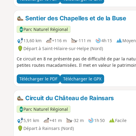
Sentier des Chapelles et de la Buse
Parc Naturel Régional
13,60 km
+116 m
-111 m
4h 15
Moyen
Départ à Saint-Hilaire-sur-Helpe (Nord)
Ce circuit en 8 ne présente pas de difficulté de par la n
petites routes macadamisées. Il met en valeur le patrimoin
Télécharger le PDF
Télécharger le GPX
Circuit du Château de Rainsars
Parc Naturel Régional
5,91 km
+41 m
-32 m
1h 50
Facile
Départ à Rainsars (Nord)