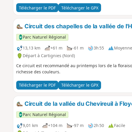
Télécharger le PDF
Télécharger le GPX
Circuit des chapelles de la vallée de l'
Parc Naturel Régional
13,13 km
+61 m
-61 m
3h 55
Moyenn
Départ à Cartignies (Nord)
Ce circuit est recommandé au printemps lors de la floraiso
richesse des couleurs.
Télécharger le PDF
Télécharger le GPX
Circuit de la vallée du Chevireuil à Flo
Parc Naturel Régional
9,01 km
+104 m
-97 m
2h 50
Facile