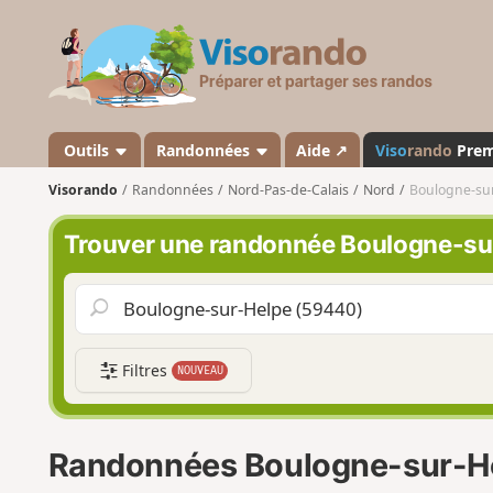
V
i
s
o
r
a
Outils
Randonnées
Aide ↗
Viso
rando
Pre
n
Visorando
Randonnées
Nord-Pas-de-Calais
Nord
Boulogne-su
d
o
Trouver une randonnée Boulogne-su
Filtres
NOUVEAU
Randonnées Boulogne-sur-H