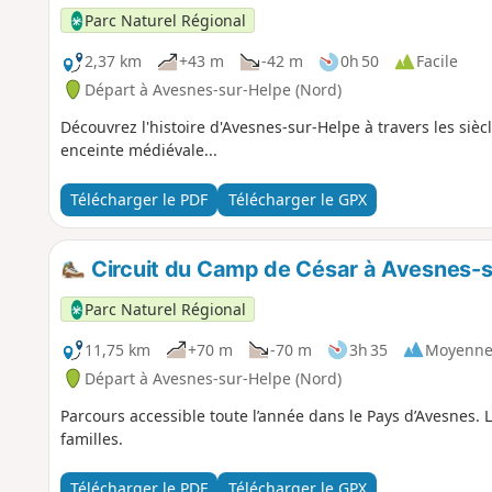
Parc Naturel Régional
2,37 km
+43 m
-42 m
0h 50
Facile
Départ à Avesnes-sur-Helpe (Nord)
Découvrez l'histoire d'Avesnes-sur-Helpe à travers les siècl
enceinte médiévale...
Télécharger le PDF
Télécharger le GPX
Circuit du Camp de César à Avesnes-
Parc Naturel Régional
11,75 km
+70 m
-70 m
3h 35
Moyenn
Départ à Avesnes-sur-Helpe (Nord)
Parcours accessible toute l’année dans le Pays d’Avesnes. 
familles.
Télécharger le PDF
Télécharger le GPX