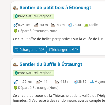
Sentier de petit bois à Étroeungt
Parc Naturel Régional
8,25 km
+40 m
-43 m
2h 30
Facile
Départ à Étrœungt (Nord)
Ce circuit offre de belles perspectives sur la vallée de l’H
Télécharger le PDF
Télécharger le GPX
Sentier du Buffle à Étrœungt
Parc Naturel Régional
11,55 km
+111 m
-113 m
3h 35
Moyen
Départ à Étrœungt (Nord)
Ce circuit, au coeur de la Thiérache et de la vallée de l’He
humides. Il s’adresse à des randonneurs avertis compte te