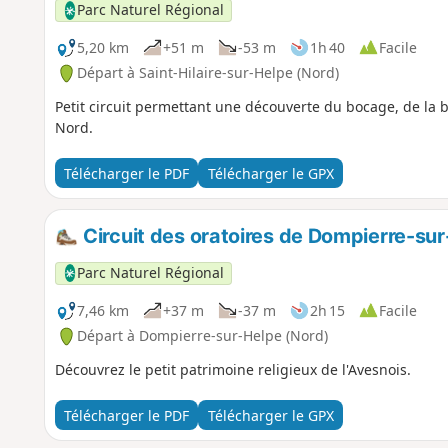
Parc Naturel Régional
5,20 km
+51 m
-53 m
1h 40
Facile
Départ à Saint-Hilaire-sur-Helpe (Nord)
Petit circuit permettant une découverte du bocage, de la b
Nord.
Télécharger le PDF
Télécharger le GPX
Circuit des oratoires de Dompierre-su
Parc Naturel Régional
7,46 km
+37 m
-37 m
2h 15
Facile
Départ à Dompierre-sur-Helpe (Nord)
Découvrez le petit patrimoine religieux de l'Avesnois.
Télécharger le PDF
Télécharger le GPX