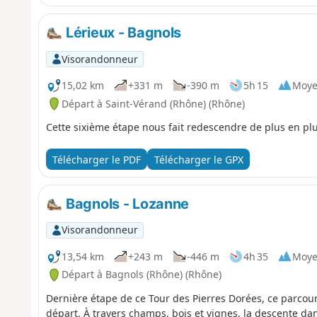
Lérieux - Bagnols
Visorandonneur
15,02 km
+331 m
-390 m
5h 15
Moy
Départ à Saint-Vérand (Rhône) (Rhône)
Cette sixième étape nous fait redescendre de plus en plus
Télécharger le PDF
Télécharger le GPX
Bagnols - Lozanne
Visorandonneur
13,54 km
+243 m
-446 m
4h 35
Moy
Départ à Bagnols (Rhône) (Rhône)
Dernière étape de ce Tour des Pierres Dorées, ce parcour
départ. À travers champs, bois et vignes, la descente da