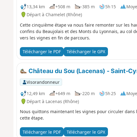
13,34 km
+508 m
-385 m
5h 15
Moy
Départ à Chamelet (Rhône)
Cette cinquième étape va nous faire remonter sur les haut
confins du Beaujolais et des Monts du Lyonnais, au col de 
vers les vignes en fin de parcours.
Télécharger le PDF
Télécharger le GPX
Château du Sou (Lacenas) - Saint-Cy
Visorandonneur
12,49 km
+649 m
-220 m
5h 25
Moy
Départ à Lacenas (Rhône)
Nous quittons maintenant les vignes pour circuler dans le
cette étape.
Télécharger le PDF
Télécharger le GPX