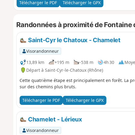
n'est pas à négliger car aux croisements vous prendrez 
Télécharger le PDF
Télécharger le GPX
Pour cette randonnée de niveau très difficile, bien penser 
Randonnées à proximité de Fontaine
Saint-Cyr le Chatoux - Chamelet
Visorandonneur
13,89 km
+195 m
-538 m
4h 30
Moy
Départ à Saint-Cyr-le-Chatoux (Rhône)
Cette quatrième étape est principalement en forêt. La pre
sur des chemins plus bruts.
Télécharger le PDF
Télécharger le GPX
Chamelet - Lérieux
Visorandonneur