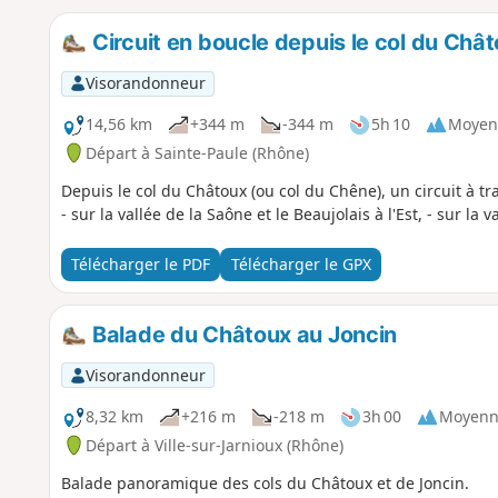
Circuit en boucle depuis le col du Chât
Visorandonneur
14,56 km
+344 m
-344 m
5h 10
Moyen
Départ à Sainte-Paule (Rhône)
Depuis le col du Châtoux (ou col du Chêne), un circuit à tr
- sur la vallée de la Saône et le Beaujolais à l'Est, - sur la 
Télécharger le PDF
Télécharger le GPX
Balade du Châtoux au Joncin
Visorandonneur
8,32 km
+216 m
-218 m
3h 00
Moyenn
Départ à Ville-sur-Jarnioux (Rhône)
Balade panoramique des cols du Châtoux et de Joncin.