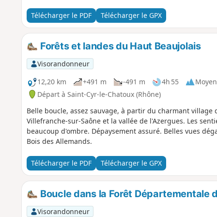
Télécharger le PDF
Télécharger le GPX
Forêts et landes du Haut Beaujolais
Visorandonneur
12,20 km
+491 m
-491 m
4h 55
Moyen
Départ à Saint-Cyr-le-Chatoux (Rhône)
Belle boucle, assez sauvage, à partir du charmant village 
Villefranche-sur-Saône et la vallée de l'Azergues. Les sent
beaucoup d'ombre. Dépaysement assuré. Belles vues dég
Bois des Allemands.
Télécharger le PDF
Télécharger le GPX
Boucle dans la Forêt Départementale de
Visorandonneur