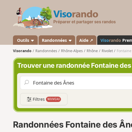
V
i
s
o
r
a
Outils
Randonnées
Aide ↗
Viso
rando
Pre
n
Visorando
Randonnées
Rhône-Alpes
Rhône
Rivolet
Fontaine
d
o
Trouver une randonnée Fontaine de
Filtres
NOUVEAU
Randonnées Fontaine des Ân