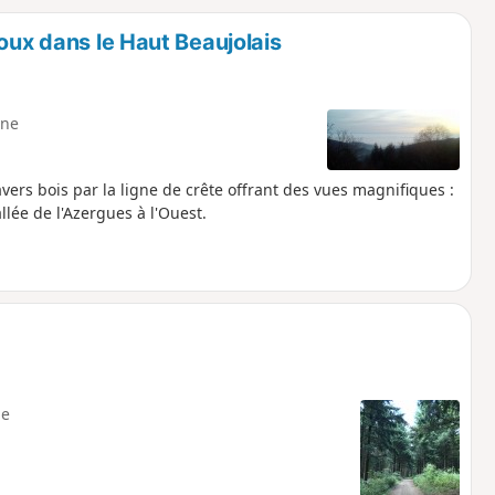
o
a
oux dans le Haut Beaujolais
i
m
p
ne
avers bois par la ligne de crête offrant des vues magnifiques :
vallée de l'Azergues à l'Ouest.
e