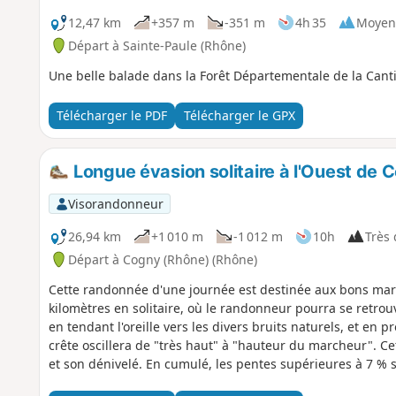
12,47 km
+357 m
-351 m
4h 35
Moyen
Départ à Sainte-Paule (Rhône)
Une belle balade dans la Forêt Départementale de la Canti
Télécharger le PDF
Télécharger le GPX
Longue évasion solitaire à l'Ouest de 
Visorandonneur
26,94 km
+1 010 m
-1 012 m
10h
Très d
Départ à Cogny (Rhône) (Rhône)
Cette randonnée d'une journée est destinée aux bons marc
kilomètres en solitaire, où le randonneur pourra se retrou
en tendant l'oreille vers les divers bruits naturels, et en 
crête oscillera de "très haut" à "hauteur du marcheur". Ce
et son dénivelé. En cumulé, les pentes supérieures à 7 % s'
compliquée du 11e au 13e kilomètre car on rencontre bea