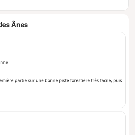
quasi systématiquement les chemins en montée.
à prendre toutes les dispositions nécessaires.
 des Ânes
enne
mière partie sur une bonne piste forestière très facile, puis