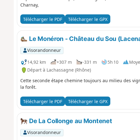
Charnay,
Télécharger le PDF
Télécharger le GPX
Le Monéron - Château du Sou (Lacen
Visorandonneur
14,92 km
+307 m
-331 m
5h 10
Moy
Départ à Lachassagne (Rhône)
Cette seconde étape chemine toujours au milieu des vign
la forêt.
Télécharger le PDF
Télécharger le GPX
De La Collonge au Montenet
Visorandonneur