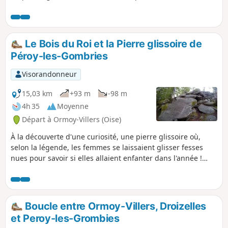
allures tourmentées.
Le Bois du Roi et la Pierre glissoire de
Péroy-les-Gombries
Visorandonneur
15,03 km
+93 m
-98 m
4h 35
Moyenne
Départ à Ormoy-Villers (Oise)
À la découverte d'une curiosité, une pierre glissoire où,
selon la légende, les femmes se laissaient glisser fesses
nues pour savoir si elles allaient enfanter dans l'année !
Quelle que soit la véracité de cette légende, une belle
ambiance forestière, des platières à bruyère et un petit
chaos rocheux avec la fameuse pierre sont au rendez-vous.
Boucle entre Ormoy-Villers, Droizelles
et Peroy-les-Grombies