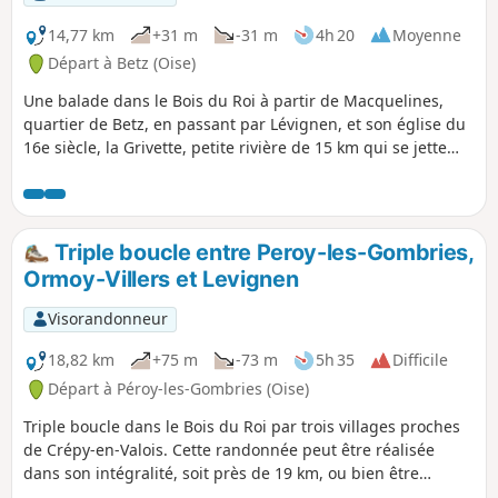
14,77 km
+31 m
-31 m
4h 20
Moyenne
Départ à Betz (Oise)
Une balade dans le Bois du Roi à partir de Macquelines,
quartier de Betz, en passant par Lévignen, et son église du
16e siècle, la Grivette, petite rivière de 15 km qui se jette
dans le Canal de l'Ourcq, un petit étang, et la Sainte
Fontaine, site religieux.
Triple boucle entre Peroy-les-Gombries,
Ormoy-Villers et Levignen
Visorandonneur
18,82 km
+75 m
-73 m
5h 35
Difficile
Départ à Péroy-les-Gombries (Oise)
Triple boucle dans le Bois du Roi par trois villages proches
de Crépy-en-Valois. Cette randonnée peut être réalisée
dans son intégralité, soit près de 19 km, ou bien être
déclinée en circuits de 15 ou 10 km seulement.