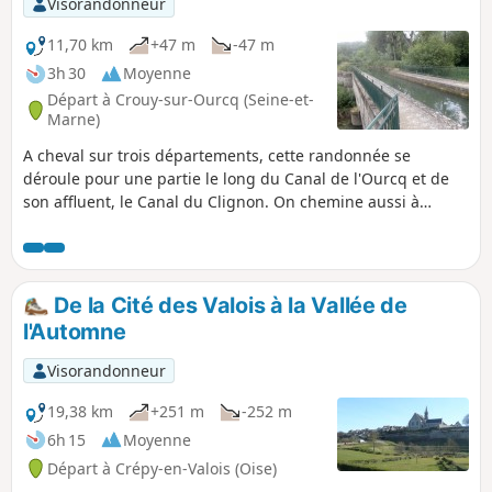
Visorandonneur
11,70 km
+47 m
-47 m
3h 30
Moyenne
Départ à Crouy-sur-Ourcq (Seine-et-
Marne)
A cheval sur trois départements, cette randonnée se
déroule pour une partie le long du Canal de l'Ourcq et de
son affluent, le Canal du Clignon. On chemine aussi à
travers champs et on finit par un parcours original à travers
le Marais de Beauval et le long de la Rivière Ourcq, au
milieu d'une végétation plutôt dense abritant de nombreux
oiseaux. Les déambulations dans le bourg de Crouy-sur-
De la Cité des Valois à la Vallée de
Ourcq et le hameau de Moisy, au riche patrimoine,
l'Automne
complètent cette randonnée très diversifiée.
Visorandonneur
19,38 km
+251 m
-252 m
6h 15
Moyenne
Départ à Crépy-en-Valois (Oise)