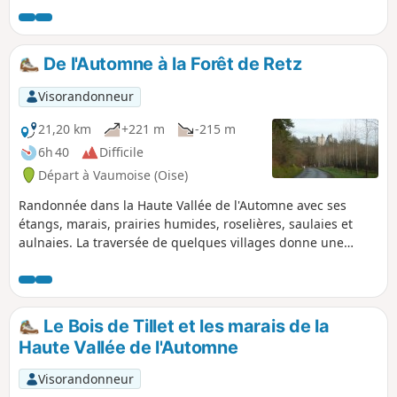
De l'Automne à la Forêt de Retz
Visorandonneur
21,20 km
+221 m
-215 m
6h 40
Difficile
Départ à Vaumoise (Oise)
Randonnée dans la Haute Vallée de l'Automne avec ses
étangs, marais, prairies humides, roselières, saulaies et
aulnaies. La traversée de quelques villages donne une
bonne idée de son riche patrimoine architectural. Le retour
s'effectue à travers les grandes futaies de la Forêt de Retz.
Le Bois de Tillet et les marais de la
Haute Vallée de l'Automne
Visorandonneur