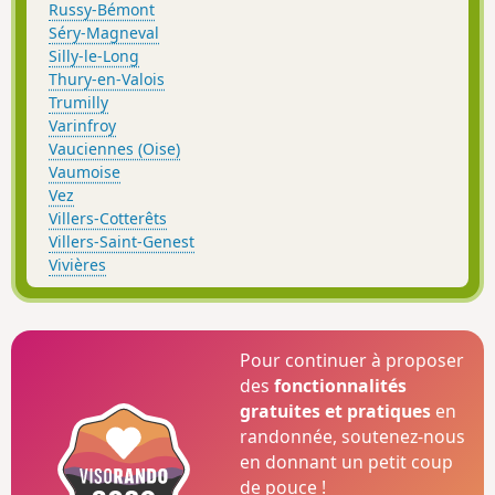
Russy-Bémont
Séry-Magneval
Silly-le-Long
Thury-en-Valois
Trumilly
Varinfroy
Vauciennes (Oise)
Vaumoise
Vez
Villers-Cotterêts
Villers-Saint-Genest
Vivières
Pour continuer à proposer
des
fonctionnalités
gratuites et pratiques
en
randonnée, soutenez-nous
en donnant un petit coup
de pouce !