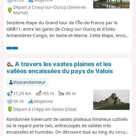
Départ à Crouy-sur-Ourcq (Seine-et-
Marne)
Seizième étape du Grand tour de l'Île-de-France par le
GR®11, entre les gares de Crouy-sur-Ourcq et d'Isles-
Armentières-Congis, en Seine-et-Marne. Cette étape, encore
relativement aisée, continue la descente du Canal de
l'Ourcq - avec une incursion sur le plateau du Multien et le
village de May-en-Multien - et se prolonge le long de la
Marne.
A travers les vastes plaines et les
vallées encaissées du pays de Valois
Visorandonneur
17,24 km
+93 m
-88 m
5h 10
Moyenne
Départ à Crépy-en-Valois (Oise)
Randonnée traversant de vastes plateaux limoneux cultivés
où le regard porte loin, entrecoupés de vallées très
encaissées et humides. On découvre tout au long du circuit