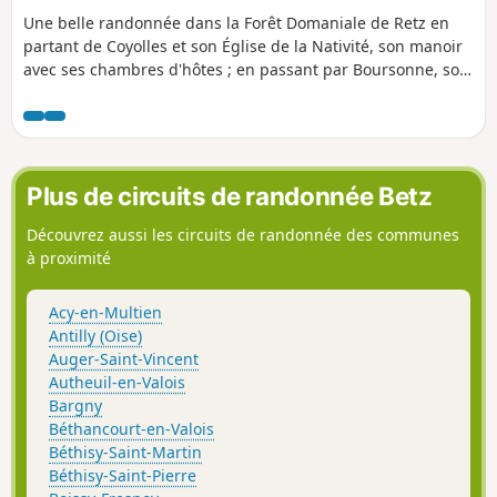
Une belle randonnée dans la Forêt Domaniale de Retz en
partant de Coyolles et son Église de la Nativité, son manoir
avec ses chambres d'hôtes ; en passant par Boursonne, son
château et son église, et par l'Ancienne Abbaye de
Bourgfontaine du 14e siècle.La trace gpx peut s'avérer utile
en forêt.
Plus de circuits de randonnée Betz
Découvrez aussi les circuits de randonnée des communes
à proximité
Acy-en-Multien
Antilly (Oise)
Auger-Saint-Vincent
Autheuil-en-Valois
Bargny
Béthancourt-en-Valois
Béthisy-Saint-Martin
Béthisy-Saint-Pierre