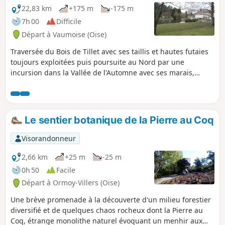
22,83 km
+175 m
-175 m
7h 00
Difficile
Départ à Vaumoise (Oise)
Traversée du Bois de Tillet avec ses taillis et hautes futaies
toujours exploitées puis poursuite au Nord par une
incursion dans la Vallée de l'Automne avec ses marais,
prairies humides, roselières, saulaies et aulnaies, étangs...
La visite des villages de Feigneux et de Bémont donne un
aperçu du patrimoine architectural de cette région.
Le sentier botanique de la Pierre au Coq
Visorandonneur
2,66 km
+25 m
-25 m
0h 50
Facile
Départ à Ormoy-Villers (Oise)
Une brève promenade à la découverte d'un milieu forestier
diversifié et de quelques chaos rocheux dont la Pierre au
Coq, étrange monolithe naturel évoquant un menhir aux