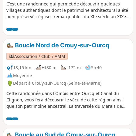
C'est une randonnée qui permet de découvrir quelques
villages authentiques dont le patrimoine architectural a été
bien préservé : églises remarquables du XIe siècle au XIXe
siècles, fontaines, lavoirs... Le cheminement à travers les
prairies et les vallons du Valois et de la Vallée de l'Automne,
dans le calme et la sérénité, donne le sentiment d'être en
parfaite harmonie avec la nature
Boucle Nord de Crouy-sur-Ourcq
Association / Club / AMM
18,15 km
+180 m
-172 m
5h 40
Moyenne
Départ à Crouy-sur-Ourcq (Seine-et-Marne)
Cette randonnée dans l'Omois entre Ourcq et Canal du
Clignon, vous fera découvrir le vécu de cette région ainsi
que son patrimoine ancestral. La traversée du Marais de
Négando permet de découvrir un écrin naturel, au milieu
des tourbières et des peupleraies de la vallée de l'Ourcq,
les amphibiens, les libellules, les papillons, et de nombreux
oiseaux aquatiques peuvent être observés selon la saison.
Boucle au Sud de Crouy-sur-Ourcq