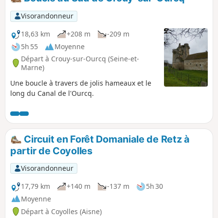
Visorandonneur
18,63 km
+208 m
-209 m
5h 55
Moyenne
Départ à Crouy-sur-Ourcq (Seine-et-
Marne)
Une boucle à travers de jolis hameaux et le
long du Canal de l'Ourcq.
Circuit en Forêt Domaniale de Retz à
partir de Coyolles
Visorandonneur
17,79 km
+140 m
-137 m
5h 30
Moyenne
Départ à Coyolles (Aisne)