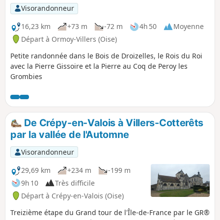
Visorandonneur
16,23 km
+73 m
-72 m
4h 50
Moyenne
Départ à Ormoy-Villers (Oise)
Petite randonnée dans le Bois de Droizelles, le Rois du Roi
avec la Pierre Gissoire et la Pierre au Coq de Peroy les
Grombies
De Crépy-en-Valois à Villers-Cotterêts
par la vallée de l'Automne
Visorandonneur
29,69 km
+234 m
-199 m
9h 10
Très difficile
Départ à Crépy-en-Valois (Oise)
Treizième étape du Grand tour de l'Île-de-France par le GR®