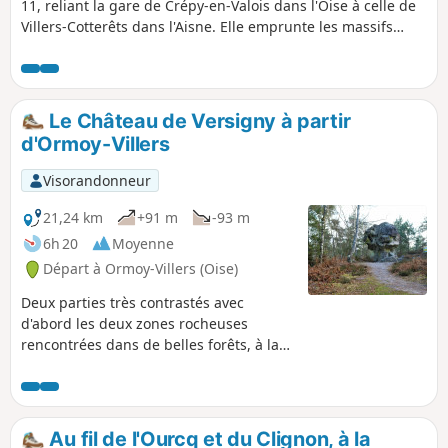
11, reliant la gare de Crépy-en-Valois dans l'Oise à celle de
Villers-Cotterêts dans l'Aisne. Elle emprunte les massifs
boisés séparant ces deux villes ainsi qu'une partie de la
vallée de la rivière Automne qu'elle remonte sur plusieurs
kilomètres, à la limite des départements de l'Oise et de
l'Aisne.
Le Château de Versigny à partir
d'Ormoy-Villers
Visorandonneur
21,24 km
+91 m
-93 m
6h 20
Moyenne
Départ à Ormoy-Villers (Oise)
Deux parties très contrastés avec
d'abord les deux zones rocheuses
rencontrées dans de belles forêts, à la
Pierre du Coq, puis la Pierre Glissoire.
Deux beaux châteaux qu'on atteint par
les champs cultivés : celui de la Grande
Ferme à Droizelles et celui de Vertigny,
Au fil de l'Ourcq et du Clignon, à la