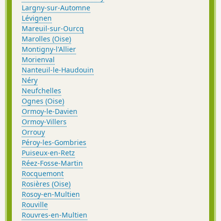
Largny-sur-Automne
Lévignen
Mareuil-sur-Ourcq
Marolles (Oise)
Montigny-l'Allier
Morienval
Nanteuil-le-Haudouin
Néry
Neufchelles
Ognes (Oise)
Ormoy-le-Davien
Ormoy-Villers
Orrouy
Péroy-les-Gombries
Puiseux-en-Retz
Réez-Fosse-Martin
Rocquemont
Rosières (Oise)
Rosoy-en-Multien
Rouville
Rouvres-en-Multien