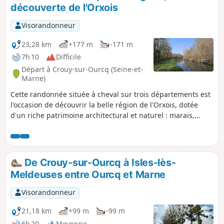
lieu historique important. Peu de
découverte de l'Orxois
dénivelé, chemins très faciles, même
par temps humide. Facilité de raccourcir
Visorandonneur
de presque 4 km.
23,28 km
+177 m
-171 m
7h 10
Difficile
Départ à Crouy-sur-Ourcq (Seine-et-
Marne)
Cette randonnée située à cheval sur trois départements est
l'occasion de découvrir la belle région de l'Orxois, dotée
d'un riche patrimoine architectural et naturel : marais,
points de vue, Canal de l'Ourcq, Canal de dérivation du
Clignon, Château de Gesvres le Duc, Commanderie de
Templiers et bien d'autres choses encore...
De Crouy-sur-Ourcq à Isles-lès-
Meldeuses entre Ourcq et Marne
Visorandonneur
21,18 km
+99 m
-99 m
6h 20
Moyenne