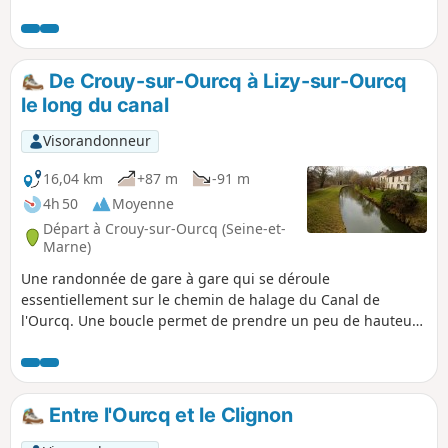
des villages aux églises remarquables.
De Crouy-sur-Ourcq à Lizy-sur-Ourcq
le long du canal
Visorandonneur
16,04 km
+87 m
-91 m
4h 50
Moyenne
Départ à Crouy-sur-Ourcq (Seine-et-
Marne)
Une randonnée de gare à gare qui se déroule
essentiellement sur le chemin de halage du Canal de
l'Ourcq. Une boucle permet de prendre un peu de hauteur
et d'admirer de près l'église de May-en-Multien, édifiée à
partir du XIIe siècle.
Entre l'Ourcq et le Clignon