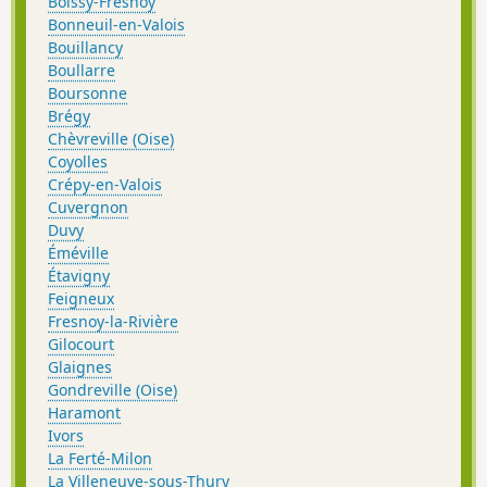
Boissy-Fresnoy
Bonneuil-en-Valois
Bouillancy
Boullarre
Boursonne
Brégy
Chèvreville (Oise)
Coyolles
Crépy-en-Valois
Cuvergnon
Duvy
Éméville
Étavigny
Feigneux
Fresnoy-la-Rivière
Gilocourt
Glaignes
Gondreville (Oise)
Haramont
Ivors
La Ferté-Milon
La Villeneuve-sous-Thury