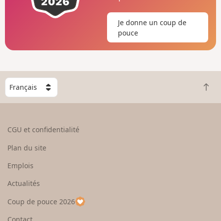
Je donne un coup de
pouce
C
R
h
e
o
t
i
o
s
CGU et confidentialité
u
i
r
s
Plan du site
e
s
n
e
Emplois
h
z
Actualités
a
u
u
n
Coup de pouce 2026
t
p
a
Contact