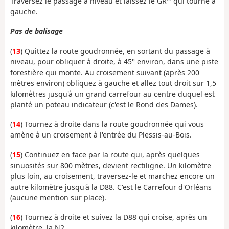
Traversez le passage à niveau et laissez le GR
qui tourne à
gauche.
Pas de balisage
(
13
) Quittez la route goudronnée, en sortant du passage à
niveau, pour obliquer à droite, à 45° environ, dans une piste
forestière qui monte. Au croisement suivant (après 200
mètres environ) obliquez à gauche et allez tout droit sur 1,5
kilomètres jusqu'à un grand carrefour au centre duquel est
planté un poteau indicateur (c'est le Rond des Dames).
(
14
) Tournez à droite dans la route goudronnée qui vous
amène à un croisement à l'entrée du Plessis-au-Bois.
(
15
) Continuez en face par la route qui, après quelques
sinuosités sur 800 mètres, devient rectiligne. Un kilomètre
plus loin, au croisement, traversez-le et marchez encore un
autre kilomètre jusqu'à la D88. C'est le Carrefour d'Orléans
(aucune mention sur place).
(
16
) Tournez à droite et suivez la D88 qui croise, après un
kilomètre, la N2.