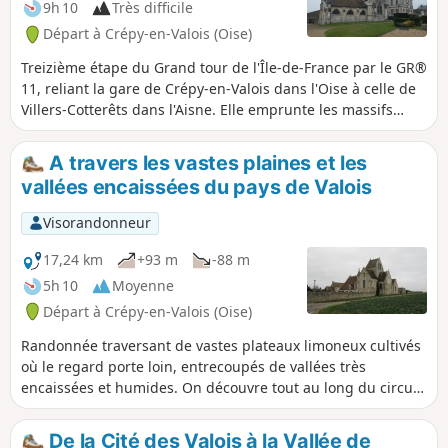
9h 10
Très difficile
Départ à Crépy-en-Valois (Oise)
Treizième étape du Grand tour de l'Île-de-France par le GR®
11, reliant la gare de Crépy-en-Valois dans l'Oise à celle de
Villers-Cotterêts dans l'Aisne. Elle emprunte les massifs
boisés séparant ces deux villes ainsi qu'une partie de la
vallée de la rivière Automne qu'elle remonte sur plusieurs
A travers les vastes plaines et les
kilomètres, à la limite des départements de l'Oise et de
vallées encaissées du pays de Valois
l'Aisne.
Visorandonneur
17,24 km
+93 m
-88 m
5h 10
Moyenne
Départ à Crépy-en-Valois (Oise)
Randonnée traversant de vastes plateaux limoneux cultivés
où le regard porte loin, entrecoupés de vallées très
encaissées et humides. On découvre tout au long du circuit
des villages aux églises remarquables.
De la Cité des Valois à la Vallée de