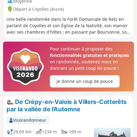
Moyenne
Départ à Coyolles (Aisne)
Une belle randonnée dans la Forêt Domaniale de Retz en
partant de Coyolles et son Église de la Nativité, son manoir
avec ses chambres d'hôtes ; en passant par Boursonne, son
château et son église, et par l'Ancienne Abbaye de
Bourgfontaine du 14e siècle.La trace gpx peut s'avérer utile
Pour continuer à proposer des
en forêt.
fonctionnalités gratuites et pratiques
en randonnée, soutenez-nous en
donnant un petit coup de pouce !
Je donne un coup de pouce
De Crépy-en-Valois à Villers-Cotterêts
par la vallée de l'Automne
Visorandonneur
29,69 km
+234 m
-199 m