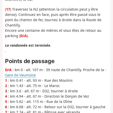
(
17
) Traversez la N2 (attention la circulation peut y être
dense). Continuez en face, puis après être passé sous le
pont du chemin de fer, tournez à droite dans la Route de
Chantilly.
Encore une centaine de mètres et vous êtes de retour au
parking (
D/A
).
La randonnée est terminée
.
.
Points de passage
D/A
: km 0 - alt. 107 m - 39 route de Chantilly. Proche de la -
Gare de Vaumoise
1
: km 0.41 - alt. 93 m - Rue des Moulins
2
: km 1.43 - alt. 75 m - Le Maroc
3
: km 3.6 - alt. 67 m - D32, tourner à droite
4
: km 4.94 - alt. 67 m - Direction le Donjon de Vez
5
: km 5.62 - alt. 115 m - Rue de la Dîme
6
: km 6.68 - alt. 72 m - Retour sur la D32, tourner à gauche
7
: km 7.74 - alt. 81 m - Bâtisse avec véranda