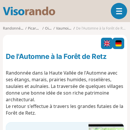
V
O
i
u
s
v
o
Randonnées
Picardie
Oise
Vaumoise
De l'Automne à la Forêt de Retz
r
r
i
a
r
n
l
d
De l'Automne à la Forêt de Retz
a
o
n
a
Randonnée dans la Haute Vallée de l'Automne avec
v
ses étangs, marais, prairies humides, roselières,
i
saulaies et aulnaies. La traversée de quelques villages
g
donne une bonne idée de son riche patrimoine
a
t
architectural.
i
Le retour s'effectue à travers les grandes futaies de la
o
Forêt de Retz.
n