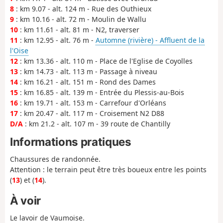
8
: km 9.07 - alt. 124 m - Rue des Outhieux
9
: km 10.16 - alt. 72 m - Moulin de Wallu
10
: km 11.61 - alt. 81 m - N2, traverser
11
: km 12.95 - alt. 76 m -
Automne (rivière) - Affluent de la
l'Oise
12
: km 13.36 - alt. 110 m - Place de l'Eglise de Coyolles
13
: km 14.73 - alt. 113 m - Passage à niveau
14
: km 16.21 - alt. 151 m - Rond des Dames
15
: km 16.85 - alt. 139 m - Entrée du Plessis-au-Bois
16
: km 19.71 - alt. 153 m - Carrefour d'Orléans
17
: km 20.47 - alt. 117 m - Croisement N2 D88
D/A
: km 21.2 - alt. 107 m - 39 route de Chantilly
Informations pratiques
Chaussures de randonnée.
Attention : le terrain peut être très boueux entre les points
(
13
) et (
14
).
À voir
Le lavoir de Vaumoise.