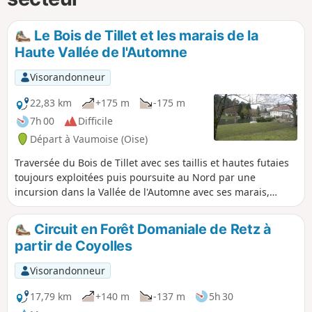
Le Bois de Tillet et les marais de la
Haute Vallée de l'Automne
Visorandonneur
22,83 km
+175 m
-175 m
7h 00
Difficile
Départ à Vaumoise (Oise)
Traversée du Bois de Tillet avec ses taillis et hautes futaies
toujours exploitées puis poursuite au Nord par une
incursion dans la Vallée de l'Automne avec ses marais,
prairies humides, roselières, saulaies et aulnaies, étangs...
La visite des villages de Feigneux et de Bémont donne un
Circuit en Forêt Domaniale de Retz à
aperçu du patrimoine architectural de cette région.
partir de Coyolles
Visorandonneur
17,79 km
+140 m
-137 m
5h 30