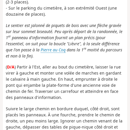
(2-3 places).
- Sur le parking du cimetière, à son extrémité Ouest (une
douzaine de places).
Le sentier est jalonné de piquets de bois avec une flèche gravée
sur leur sommet biseauté. Peu après départ de la randonnée, le
er
1
panneau d'information fournit un plan précis (pour
l'essentiel, on suit pour la boucle "Lièvre", à la seule différence
re
que l'on passe à la
Pierre au Coq
dans la 1
moitié du parcours
et non à la fin).
(
D/A
) Partir à l'Est, aller au bout du cimetière, laisser la rue
virer à gauche et monter une volée de marches en gardant
le calvaire à main gauche. En haut, emprunter à droite le
pont qui enjambe la plate-forme d'une ancienne voie de
chemin de fer. Traverser un carrefour et atteindre en face
des panneaux d'information.
Suivre le large chemin en bordure duquel, côté droit, sont
placés les panneaux. À une fourche, prendre le chemin de
droite, un peu moins large. Ignorer un chemin venant de la
gauche, dépasser des tables de pique-nique côté droit et