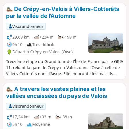
De Crépy-en-Valois à Villers-Cotterêts
par la vallée de l'Automne
Visorandonneur
29,69 km
+234 m
-199 m
9h 10
Très difficile
Départ à Crépy-en-Valois (Oise)
Treizième étape du Grand tour de l'Île-de-France par le GR®
11, reliant la gare de Crépy-en-Valois dans l'Oise à celle de
Villers-Cotterêts dans l'Aisne. Elle emprunte les massifs
boisés séparant ces deux villes ainsi qu'une partie de la
vallée de la rivière Automne qu'elle remonte sur plusieurs
A travers les vastes plaines et les
kilomètres, à la limite des départements de l'Oise et de
vallées encaissées du pays de Valois
l'Aisne.
Visorandonneur
17,24 km
+93 m
-88 m
5h 10
Moyenne