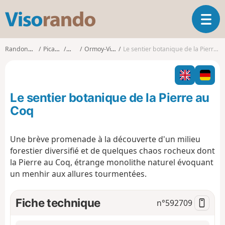
V
O
i
u
s
v
o
Randonnées
Picardie
Oise
Ormoy-Villers
Le sentier botanique de la Pierre au Coq
r
r
i
a
r
n
l
d
Le sentier botanique de la Pierre au
a
o
n
Coq
a
v
Une brève promenade à la découverte d'un milieu
i
forestier diversifié et de quelques chaos rocheux dont
g
a
la Pierre au Coq, étrange monolithe naturel évoquant
t
un menhir aux allures tourmentées.
i
o
Fiche technique
n°
592709
n