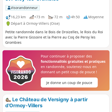
Visorandonneur
16,23 km
+73 m
-72 m
4h 50
Moyenne
Départ à Ormoy-Villers (Oise)
Petite randonnée dans le Bois de Droizelles, le Rois du Roi
avec la Pierre Gissoire et la Pierre au Coq de Peroy les
Grombies
Pour continuer à proposer des
fonctionnalités gratuites et pratiques
en randonnée, soutenez-nous en
donnant un petit coup de pouce !
Je donne un coup de pouce
Le Château de Versigny à partir
d'Ormoy-Villers