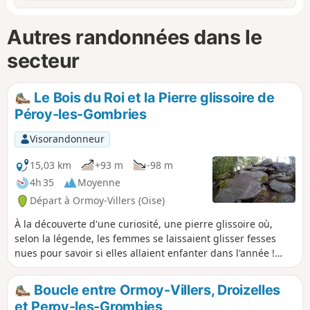
Autres randonnées dans le
secteur
Le Bois du Roi et la Pierre glissoire de
Péroy-les-Gombries
Visorandonneur
15,03 km
+93 m
-98 m
4h 35
Moyenne
Départ à Ormoy-Villers (Oise)
À la découverte d'une curiosité, une pierre glissoire où,
selon la légende, les femmes se laissaient glisser fesses
nues pour savoir si elles allaient enfanter dans l'année !
Quelle que soit la véracité de cette légende, une belle
ambiance forestière, des platières à bruyère et un petit
Boucle entre Ormoy-Villers, Droizelles
chaos rocheux avec la fameuse pierre sont au rendez-vous.
et Peroy-les-Grombies