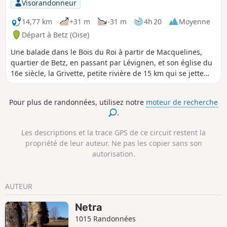
Visorandonneur
14,77 km
+31 m
-31 m
4h 20
Moyenne
Départ à Betz (Oise)
Une balade dans le Bois du Roi à partir de Macquelines,
quartier de Betz, en passant par Lévignen, et son église du
16e siècle, la Grivette, petite rivière de 15 km qui se jette
dans le Canal de l'Ourcq, un petit étang, et la Sainte
Fontaine, site religieux.
Pour plus de randonnées, utilisez notre
moteur de recherche
.
Les descriptions et la trace GPS de ce circuit restent la
propriété de leur auteur. Ne pas les copier sans son
autorisation.
AUTEUR
Netra
1015 Randonnées