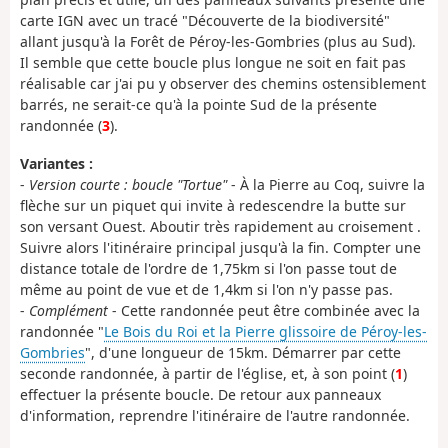
carte IGN avec un tracé "Découverte de la biodiversité"
allant jusqu'à la Forêt de Péroy-les-Gombries (plus au Sud).
Il semble que cette boucle plus longue ne soit en fait pas
réalisable car j'ai pu y observer des chemins ostensiblement
barrés, ne serait-ce qu'à la pointe Sud de la présente
randonnée (
3
).
Variantes :
-
Version courte : boucle "Tortue"
- À la Pierre au Coq, suivre la
flèche sur un piquet qui invite à redescendre la butte sur
son versant Ouest. Aboutir très rapidement au croisement .
Suivre alors l'itinéraire principal jusqu'à la fin. Compter une
distance totale de l'ordre de 1,75km si l'on passe tout de
même au point de vue et de 1,4km si l'on n'y passe pas.
-
Complément
- Cette randonnée peut être combinée avec la
randonnée "
Le Bois du Roi et la Pierre glissoire de Péroy-les-
Gombries
", d'une longueur de 15km. Démarrer par cette
seconde randonnée, à partir de l'église, et, à son point (
1
)
effectuer la présente boucle. De retour aux panneaux
d'information, reprendre l'itinéraire de l'autre randonnée.