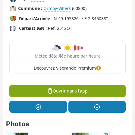
Commune :
Ormoy-Villers
(60800)
Départ/Arrivée :
N 49.195326° / E 2.846088°
Carte(s) IGN :
Ref. 2512OT
Météo détaillée heure par heure
Découvrez Visorando Premium
Ouvrir dans l'app
Photos