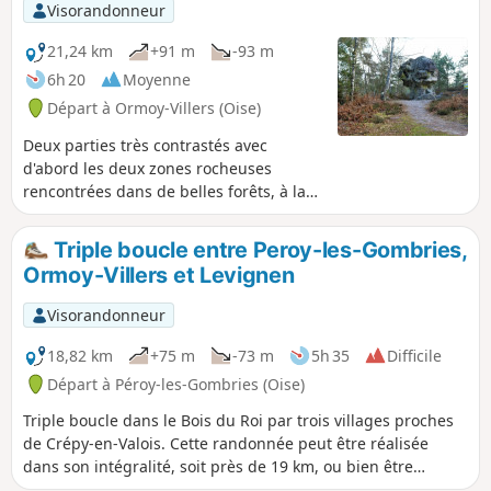
Visorandonneur
21,24 km
+91 m
-93 m
6h 20
Moyenne
Départ à Ormoy-Villers (Oise)
Deux parties très contrastés avec
d'abord les deux zones rocheuses
rencontrées dans de belles forêts, à la
Pierre du Coq, puis la Pierre Glissoire.
Deux beaux châteaux qu'on atteint par
Triple boucle entre Peroy-les-Gombries,
les champs cultivés : celui de la Grande
Ormoy-Villers et Levignen
Ferme à Droizelles et celui de Vertigny,
lieu historique important. Peu de
Visorandonneur
dénivelé, chemins très faciles, même
par temps humide. Facilité de raccourcir
18,82 km
+75 m
-73 m
5h 35
Difficile
de presque 4 km.
Départ à Péroy-les-Gombries (Oise)
Triple boucle dans le Bois du Roi par trois villages proches
de Crépy-en-Valois. Cette randonnée peut être réalisée
dans son intégralité, soit près de 19 km, ou bien être
déclinée en circuits de 15 ou 10 km seulement.