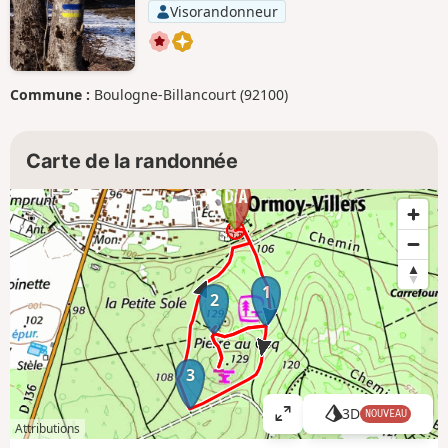
Visorandonneur
Commune :
Boulogne-Billancourt (92100)
Carte de la randonnée
1
2
3
3D
NOUVEAU
A
Attributions
ff