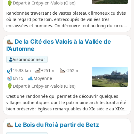
Départ à Crépy-en-Valois (Oise)
Randonnée traversant de vastes plateaux limoneux cultivés
où le regard porte loin, entrecoupés de vallées très
encaissées et humides. On découvre tout au long du circuit
des villages aux églises remarquables.
De la Cité des Valois à la Vallée de
l'Automne
Visorandonneur
19,38 km
+251 m
-252 m
6h 15
Moyenne
Départ à Crépy-en-Valois (Oise)
C'est une randonnée qui permet de découvrir quelques
villages authentiques dont le patrimoine architectural a été
bien préservé : églises remarquables du XIe siècle au XIXe
siècles, fontaines, lavoirs... Le cheminement à travers les
prairies et les vallons du Valois et de la Vallée de l'Automne,
Le Bois du Roi à partir de Betz
dans le calme et la sérénité, donne le sentiment d'être en
parfaite harmonie avec la nature