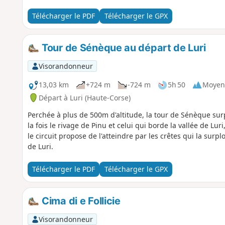
Télécharger le PDF
Télécharger le GPX
Tour de Sénèque au départ de Luri
Visorandonneur
13,03 km
+724 m
-724 m
5h 50
Moyen
Départ à Luri (Haute-Corse)
Perchée à plus de 500m d'altitude, la tour de Sénèque surp
la fois le rivage de Pinu et celui qui borde la vallée de Lur
le circuit propose de l'atteindre par les crêtes qui la surp
de Luri.
Télécharger le PDF
Télécharger le GPX
Cima di e Follicie
Visorandonneur