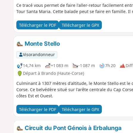
Ce tracé vous permet de faire l'aller-retour facilement ent
Tour Santa Maria. Cette balade peut se faire en famille. Il 
Télécharger le PDF
Télécharger le GPX
Monte Stello
Visorandonneur
14,74 km
+1 083 m
-1 087 m
7h 20
Diff
Départ à Brando (Haute-Corse)
Culminant à 1307 mètres d'altitude, le Monte Stello est 
Corse. Ce belvédère situé sur l'arête centrale du Cap Cor
côtes Est et Ouest.
Télécharger le PDF
Télécharger le GPX
Circuit du Pont Génois à Erbalunga