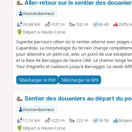
Aller-retour sur le sentier des douani
Visorandonneur
24,88 km
+537 m
-532 m
8h 40
Difficil
Départ à Haute-Corse
Superbe parcours côtier où le sentier alterne avec plages 
Capandola. La morphologie du terrain change complètemen
pour atteindre un petit col, avec un point de vue exception
et la Baie de Barcaggio de l'autre côté. Le chemin longe le
Tour d'Agnello et s'adoucit jusqu'à Barcaggio. La seule dif
parcours.
Télécharger le PDF
Télécharger le GPX
Sentier des douaniers au départ du po
Visorandonneur
11,16 km
+225 m
-222 m
3h 50
Moyen
Départ à Haute-Corse