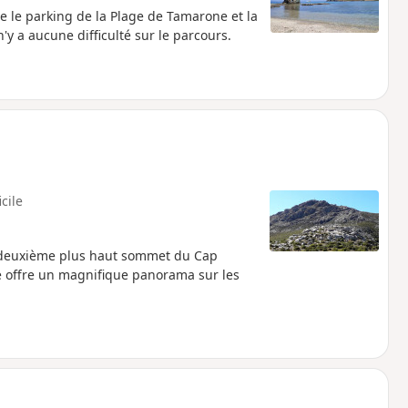
re le parking de la Plage de Tamarone et la
n'y a aucune difficulté sur le parcours.
icile
le deuxième plus haut sommet du Cap
se offre un magnifique panorama sur les