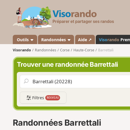
V
i
s
o
r
a
Outils
Randonnées
Aide ↗
Viso
rando
Pre
n
Visorando
Randonnées
Corse
Haute-Corse
Barrettali
d
o
Trouver une randonnée Barrettali
Filtres
NOUVEAU
Randonnées Barrettali