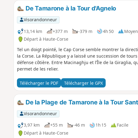
De Tamarone à la Tour d'Agnelo
Visorandonneur
13,14 km
+377 m
-379 m
4h 50
Moyen
Départ à Haute-Corse
Tel un doigt pointé, le Cap Corse semble montrer la direc
la Corse. La République y a laissé une succession de tour
défense côtière. Entre Macinaghju et l’Île de la Giraglia, 
permet de les relier.
Télécharger le PDF
Télécharger le GPX
De la Plage de Tamarone à la Tour San
Visorandonneur
3,97 km
+55 m
-46 m
1h 15
Facile
Départ à Haute-Corse