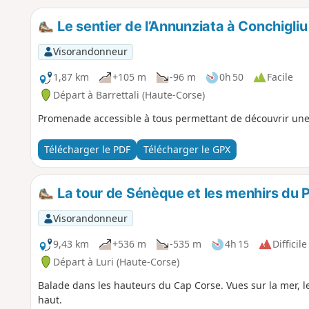
Le sentier de l’Annunziata à Conchigliu
Visorandonneur
1,87 km
+105 m
-96 m
0h 50
Facile
Départ à Barrettali (Haute-Corse)
Promenade accessible à tous permettant de découvrir une
Télécharger le PDF
Télécharger le GPX
La tour de Sénèque et les menhirs du P
Visorandonneur
9,43 km
+536 m
-535 m
4h 15
Difficile
Départ à Luri (Haute-Corse)
Balade dans les hauteurs du Cap Corse. Vues sur la mer, le 
haut.