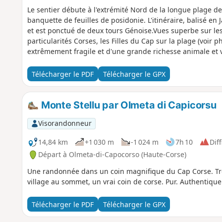
Le sentier débute à l'extrémité Nord de la longue plage 
banquette de feuilles de posidonie. L'itinéraire, balisé en 
et est ponctué de deux tours Génoise.Vues superbe sur les
particularités Corses, les Filles du Cap sur la plage (voir p
extrêmement fragile et d'une grande richesse animale et 
Télécharger le PDF
Télécharger le GPX
Monte Stellu par Olmeta di Capicorsu
Visorandonneur
14,84 km
+1 030 m
-1 024 m
7h 10
Diff
Départ à Olmeta-di-Capocorso (Haute-Corse)
Une randonnée dans un coin magnifique du Cap Corse. Trè
village au sommet, un vrai coin de corse. Pur. Authentique
Télécharger le PDF
Télécharger le GPX