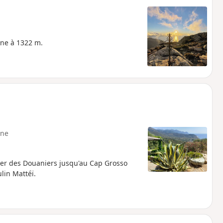
ine à 1322 m.
ne
tier des Douaniers jusqu'au Cap Grosso
lin Mattéï.