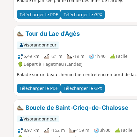
Balade organisée par le comité des fêtes de Larbey.
Télécharger le PDF
Télécharger le GPX
Tour du Lac d'Agès
Visorandonneur
5,49 km
+21 m
-19 m
1h 40
Facile
Départ à Hagetmau (Landes)
Balade sur un beau chemin bien entretenu en bord de lac
Télécharger le PDF
Télécharger le GPX
Boucle de Saint-Cricq-de-Chalosse
Visorandonneur
8,97 km
+152 m
-159 m
3h 00
Facile