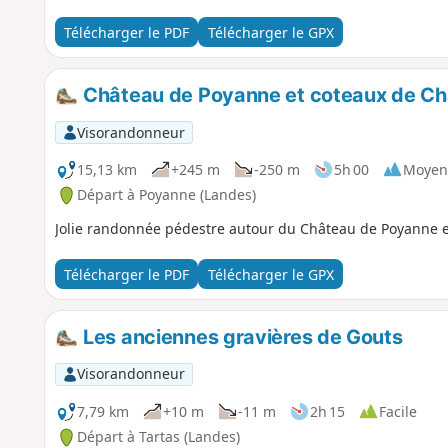
Télécharger le PDF
Télécharger le GPX
Château de Poyanne et coteaux de Ch
Visorandonneur
15,13 km
+245 m
-250 m
5h 00
Moyen
Départ à Poyanne (Landes)
Jolie randonnée pédestre autour du Château de Poyanne e
Télécharger le PDF
Télécharger le GPX
Les anciennes gravières de Gouts
Visorandonneur
7,79 km
+10 m
-11 m
2h 15
Facile
Départ à Tartas (Landes)