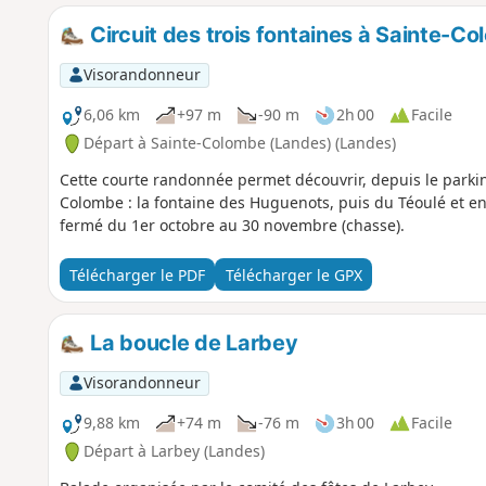
Circuit des trois fontaines à Sainte-C
Visorandonneur
6,06 km
+97 m
-90 m
2h 00
Facile
Départ à Sainte-Colombe (Landes) (Landes)
Cette courte randonnée permet découvrir, depuis le parking
Colombe : la fontaine des Huguenots, puis du Téoulé et enfi
fermé du 1er octobre au 30 novembre (chasse).
Télécharger le PDF
Télécharger le GPX
La boucle de Larbey
Visorandonneur
9,88 km
+74 m
-76 m
3h 00
Facile
Départ à Larbey (Landes)