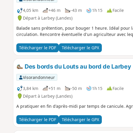
4,05 km
+46 m
-43 m
1h 15
Facile
Départ à Larbey (Landes)
Balade sans prétention, pour bouger 1 heure. Idéal pour l
circulation. Rencontre éventuelle d'un agriculteur avec l
Télécharger le PDF
Télécharger le GPX
Des bords du Louts au bord de Larbey
Visorandonneur
3,84 km
+51 m
-50 m
1h 15
Facile
Départ à Larbey (Landes)
A pratiquer en fin d'après-midi par temps de canicule. Agr
Télécharger le PDF
Télécharger le GPX