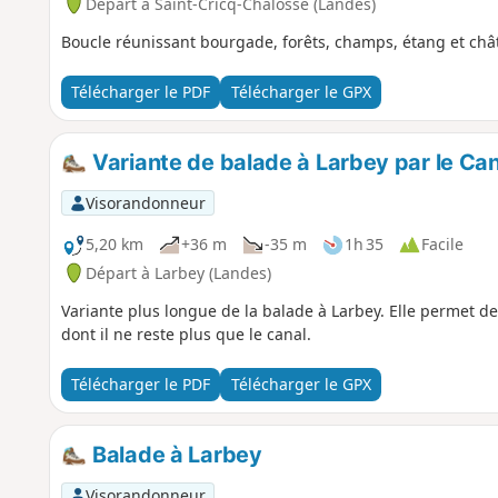
Départ à Saint-Cricq-Chalosse (Landes)
Boucle réunissant bourgade, forêts, champs, étang et châ
Télécharger le PDF
Télécharger le GPX
Variante de balade à Larbey par le Can
Visorandonneur
5,20 km
+36 m
-35 m
1h 35
Facile
Départ à Larbey (Landes)
Variante plus longue de la balade à Larbey. Elle permet de
dont il ne reste plus que le canal.
Télécharger le PDF
Télécharger le GPX
Balade à Larbey
Visorandonneur