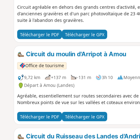
Circuit agréable en dehors des grands centres d'activité, e
d'anciennes gravières et d'un parc photovoltaïque de 23 4
suite à l'abandon des gravières.
Télécharger le PDF
Télécharger le GPX
Circuit du moulin d'Arripot à Amou
Office de tourisme
9,72 km
+137 m
-131 m
3h 10
Moyenn
Départ à Amou (Landes)
Agréable, essentiellement sur routes secondaires avec de
Nombreux points de vue sur les vallées et coteaux enviro
Télécharger le PDF
Télécharger le GPX
Circuit du Ruisseau des Landes d'And