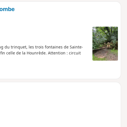
o
a
olombe
i
m
p
 du trinquet, les trois fontaines de Sainte-
n celle de la Hounrède. Attention : circuit