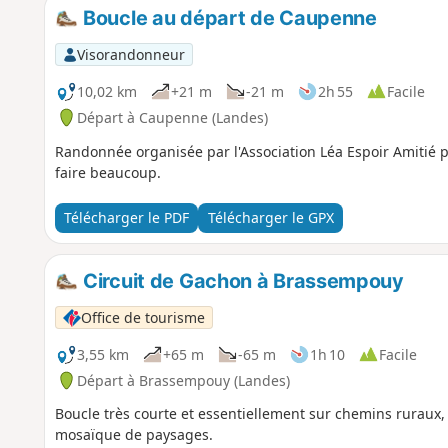
Boucle au départ de Caupenne
Visorandonneur
10,02 km
+21 m
-21 m
2h 55
Facile
Départ à Caupenne (Landes)
Randonnée organisée par l'Association Léa Espoir Amitié
faire beaucoup.
Télécharger le PDF
Télécharger le GPX
Circuit de Gachon à Brassempouy
Office de tourisme
3,55 km
+65 m
-65 m
1h 10
Facile
Départ à Brassempouy (Landes)
Boucle très courte et essentiellement sur chemins ruraux
mosaïque de paysages.