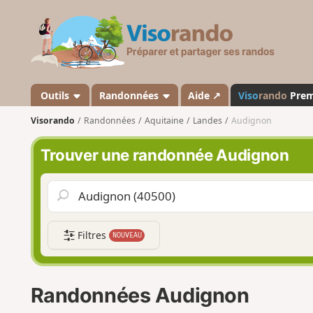
V
i
s
o
r
a
Outils
Randonnées
Aide ↗
Viso
rando
Pre
n
Visorando
Randonnées
Aquitaine
Landes
Audignon
d
o
Trouver une randonnée Audignon
Filtres
NOUVEAU
Randonnées Audignon