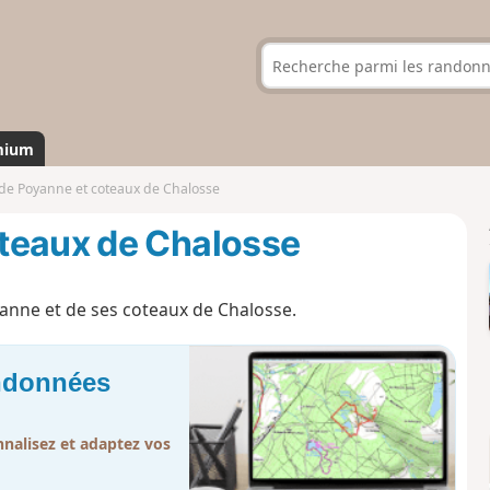
mium
de Poyanne et coteaux de Chalosse
teaux de Chalosse
anne et de ses coteaux de Chalosse.
andonnées
nalisez et adaptez vos