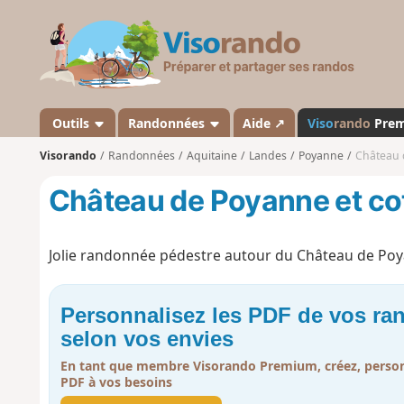
V
i
s
o
r
a
Outils
Randonnées
Aide ↗
Viso
rando
Pre
n
Visorando
Randonnées
Aquitaine
Landes
Poyanne
Château 
d
o
Château de Poyanne et co
Jolie randonnée pédestre autour du Château de Poy
Personnalisez les PDF de vos r
selon vos envies
En tant que membre Visorando Premium, créez, person
PDF à vos besoins