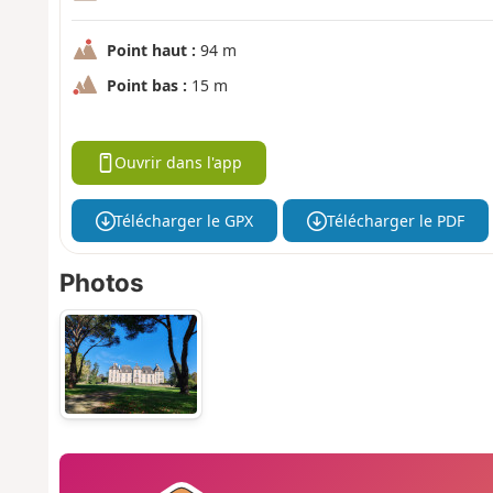
Point haut :
94 m
Point bas :
15 m
Ouvrir dans l'app
Télécharger le GPX
Télécharger le PDF
Photos