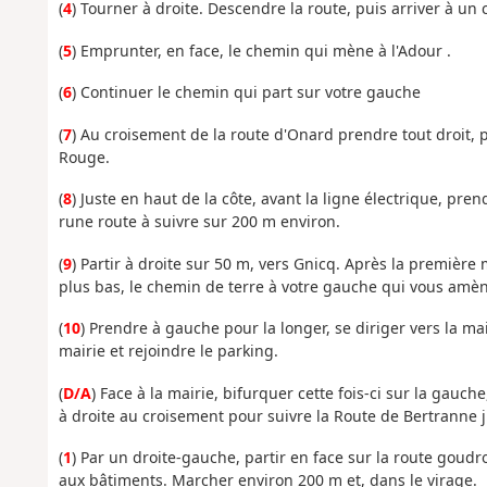
(
4
) Tourner à droite. Descendre la route, puis arriver à un
(
5
) Emprunter, en face, le chemin qui mène à l'Adour .
(
6
) Continuer le chemin qui part sur votre gauche
(
7
) Au croisement de la route d'Onard prendre tout droit, 
Rouge.
(
8
) Juste en haut de la côte, avant la ligne électrique, pr
rune route à suivre sur 200 m environ.
(
9
) Partir à droite sur 50 m, vers Gnicq. Après la première
plus bas, le chemin de terre à votre gauche qui vous amène 
(
10
) Prendre à gauche pour la longer, se diriger vers la mai
mairie et rejoindre le parking.
(
D/A
) Face à la mairie, bifurquer cette fois-ci sur la gauc
à droite au croisement pour suivre la Route de Bertranne ju
(
1
) Par un droite-gauche, partir en face sur la route goudro
aux bâtiments. Marcher environ 200 m et, dans le virage.