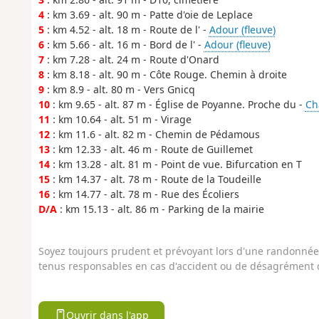
4
: km 3.69 - alt. 90 m - Patte d'oie de Leplace
5
: km 4.52 - alt. 18 m - Route de l' -
Adour (fleuve)
6
: km 5.66 - alt. 16 m - Bord de l' -
Adour (fleuve)
7
: km 7.28 - alt. 24 m - Route d'Onard
8
: km 8.18 - alt. 90 m - Côte Rouge. Chemin à droite
9
: km 8.9 - alt. 80 m - Vers Gnicq
10
: km 9.65 - alt. 87 m - Église de Poyanne. Proche du -
Ch
11
: km 10.64 - alt. 51 m - Virage
12
: km 11.6 - alt. 82 m - Chemin de Pédamous
13
: km 12.33 - alt. 46 m - Route de Guillemet
14
: km 13.28 - alt. 81 m - Point de vue. Bifurcation en T
15
: km 14.37 - alt. 78 m - Route de la Toudeille
16
: km 14.77 - alt. 78 m - Rue des Écoliers
D/A
: km 15.13 - alt. 86 m - Parking de la mairie
Soyez toujours prudent et prévoyant lors d'une randonnée. 
tenus responsables en cas d'accident ou de désagrément q
Ouvrir dans l'app