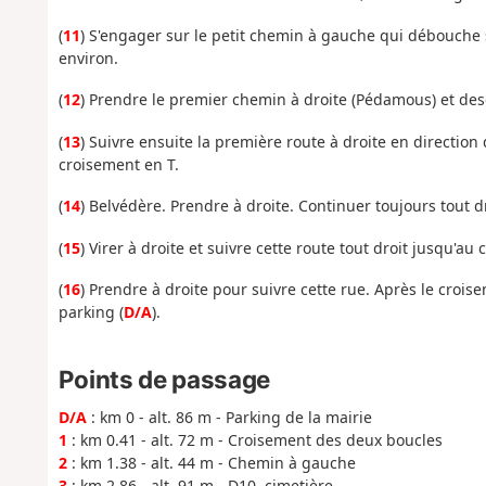
(
11
) S'engager sur le petit chemin à gauche qui débouche 
environ.
(
12
) Prendre le premier chemin à droite (Pédamous) et de
(
13
) Suivre ensuite la première route à droite en direction 
croisement en T.
(
14
) Belvédère. Prendre à droite. Continuer toujours tout dr
(
15
) Virer à droite et suivre cette route tout droit jusqu'au
(
16
) Prendre à droite pour suivre cette rue. Après le croise
parking (
D/A
).
Points de passage
D/A
: km 0 - alt. 86 m - Parking de la mairie
1
: km 0.41 - alt. 72 m - Croisement des deux boucles
2
: km 1.38 - alt. 44 m - Chemin à gauche
3
: km 2.86 - alt. 91 m - D10, cimetière