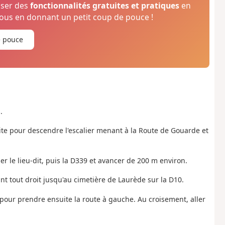
oser des
fonctionnalités gratuites et pratiques
en
us en donnant un petit coup de pouce !
e pouce
.
roite pour descendre l'escalier menant à la Route de Gouarde et
ser le lieu-dit, puis la D339 et avancer de 200 m environ.
ant tout droit jusqu'au cimetière de Laurède sur la D10.
 pour prendre ensuite la route à gauche. Au croisement, aller