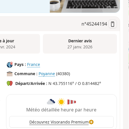
n°
45244194
e à jour
Dernier avis
évr. 2024
27 janv. 2026
Pays :
France
Commune :
Poyanne
(40380)
Départ/Arrivée :
N 43.755116° / O 0.814482°
Météo détaillée heure par heure
Découvrez Visorando Premium