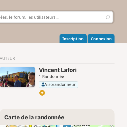
R
e
c
h
e
Inscription
Connexion
r
c
h
AUTEUR
e
r
Vincent Lafori
1 Randonnée
Visorandonneur
Carte de la randonnée