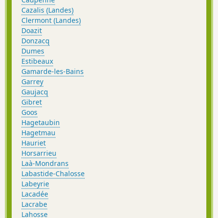
Cazalis (Landes)
Clermont (Landes)
Doazit
Donzacq
Dumes
Estibeaux
Gamarde-les-Bains
Garrey
Gaujacq
Gibret
Goos
Hagetaubin
Hagetmau
Hauriet
Horsarrieu
Laà-Mondrans
Labastide-Chalosse
Labeyrie
Lacadée
Lacrabe
Lahosse