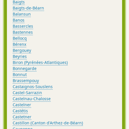
Baigts
Baigts-de-Béarn
Balansun
Banos
Bassercles
Bastennes
Bellocq
Bérenx
Bergouey
Beyries
Biron (Pyrénées-Atlantiques)
Bonnegarde
Bonnut
Brassempouy
Castaignos-Souslens
Castel-Sarrazin
Castelnau-Chalosse
Castelner
Castétis
Castetner
Castillon (Canton d'Arthez-de-Béarn)
Caupenne