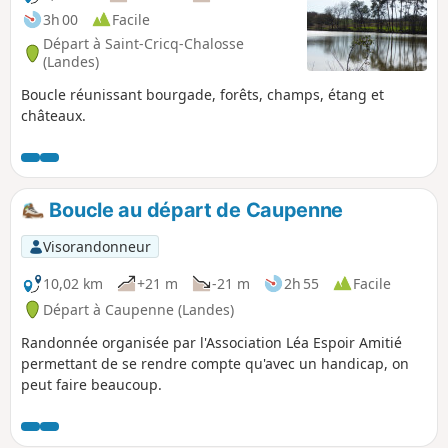
3h 00
Facile
Départ à Saint-Cricq-Chalosse
(Landes)
Boucle réunissant bourgade, forêts, champs, étang et
châteaux.
Boucle au départ de Caupenne
Visorandonneur
10,02 km
+21 m
-21 m
2h 55
Facile
Départ à Caupenne (Landes)
Randonnée organisée par l'Association Léa Espoir Amitié
permettant de se rendre compte qu'avec un handicap, on
peut faire beaucoup.