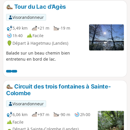
Tour du Lac d'Agès
Visorandonneur
5,49 km
+21 m
-19 m
1h 40
Facile
Départ à Hagetmau (Landes)
Balade sur un beau chemin bien
entretenu en bord de lac.
Circuit des trois fontaines à Sainte-
Colombe
Visorandonneur
6,06 km
+97 m
-90 m
2h 00
Facile
Départ à Sainte-Colombe (Landes)