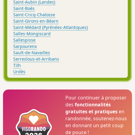
Saint-Aubin (Landes)
Saint-Boès
Saint-Cricq-Chalosse
Saint-Girons-en-Béarn
Saint-Médard (Pyrénées-Atlantiques)
Salles-Mongiscard
Sallespisse
Sarpourenx
Sault-de-Navailles
Serreslous-et-Arribans
Tilh
Urdès
Pour continuer à proposer
des
fonctionnalités
gratuites et pratiques
en
randonnée, soutenez-nous
en donnant un petit coup
de pouce !