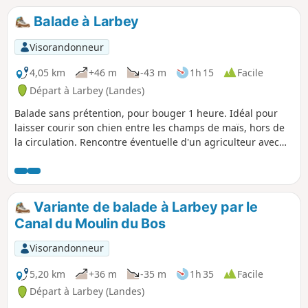
Balade à Larbey
Visorandonneur
4,05 km
+46 m
-43 m
1h 15
Facile
Départ à Larbey (Landes)
Balade sans prétention, pour bouger 1 heure. Idéal pour
laisser courir son chien entre les champs de maïs, hors de
la circulation. Rencontre éventuelle d'un agriculteur avec
lequel échanger quelques mots !
Variante de balade à Larbey par le
Canal du Moulin du Bos
Visorandonneur
5,20 km
+36 m
-35 m
1h 35
Facile
Départ à Larbey (Landes)