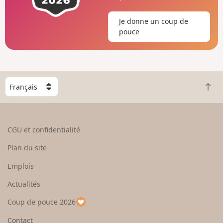
Je donne un coup de
pouce
C
R
h
e
o
t
i
o
s
CGU et confidentialité
u
i
r
s
Plan du site
e
s
n
e
Emplois
h
z
Actualités
a
u
u
n
Coup de pouce 2026
t
p
a
Contact