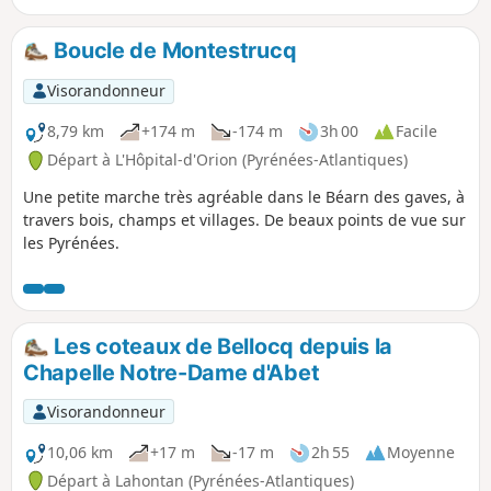
affluents, le Saleys, le Laus, l'Arroder et le Lucq. Navarrenx
est labellisé "Plus beaux villages de France".
Boucle de Montestrucq
Visorandonneur
8,79 km
+174 m
-174 m
3h 00
Facile
Départ à L'Hôpital-d'Orion (Pyrénées-Atlantiques)
Une petite marche très agréable dans le Béarn des gaves, à
travers bois, champs et villages. De beaux points de vue sur
les Pyrénées.
Les coteaux de Bellocq depuis la
Chapelle Notre-Dame d'Abet
Visorandonneur
10,06 km
+17 m
-17 m
2h 55
Moyenne
Départ à Lahontan (Pyrénées-Atlantiques)