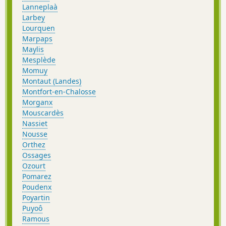
Lanneplaà
Larbey
Lourquen
Marpaps
Maylis
Mesplède
Momuy
Montaut (Landes)
Montfort-en-Chalosse
Morganx
Mouscardès
Nassiet
Nousse
Orthez
Ossages
Ozourt
Pomarez
Poudenx
Poyartin
Puyoô
Ramous