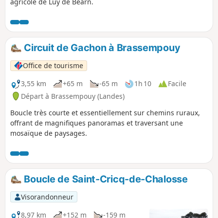
agricole de Luy de Béarn.
Circuit de Gachon à Brassempouy
Office de tourisme
3,55 km
+65 m
-65 m
1h 10
Facile
Départ à Brassempouy (Landes)
Boucle très courte et essentiellement sur chemins ruraux,
offrant de magnifiques panoramas et traversant une
mosaïque de paysages.
Boucle de Saint-Cricq-de-Chalosse
Visorandonneur
8,97 km
+152 m
-159 m