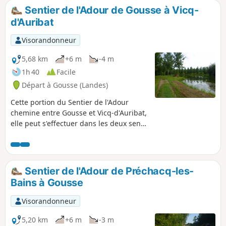
Sentier de l'Adour de Gousse à Vicq-
d'Auribat
Visorandonneur
5,68 km
+6 m
-4 m
1h 40
Facile
Départ à Gousse (Landes)
Cette portion du Sentier de l'Adour
chemine entre Gousse et Vicq-d'Auribat,
elle peut s'effectuer dans les deux sens
en aller-retour ou en aller simple, dans
ce cas il est nécessaire de s'organiser à
deux véhicules.
Sentier de l'Adour de Préchacq-les-
Bains à Gousse
Visorandonneur
5,20 km
+6 m
-3 m