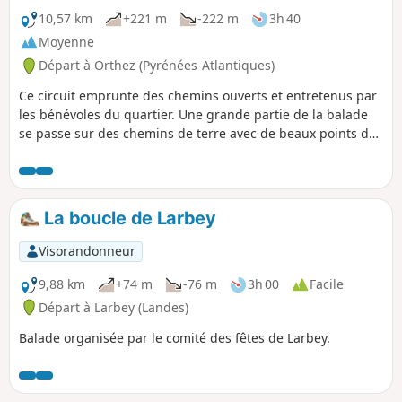
10,57 km
+221 m
-222 m
3h 40
Moyenne
Départ à Orthez (Pyrénées-Atlantiques)
Ce circuit emprunte des chemins ouverts et entretenus par
les bénévoles du quartier. Une grande partie de la balade
se passe sur des chemins de terre avec de beaux points de
vue sur la région et sur les Pyrénées.
La boucle de Larbey
Visorandonneur
9,88 km
+74 m
-76 m
3h 00
Facile
Départ à Larbey (Landes)
Balade organisée par le comité des fêtes de Larbey.