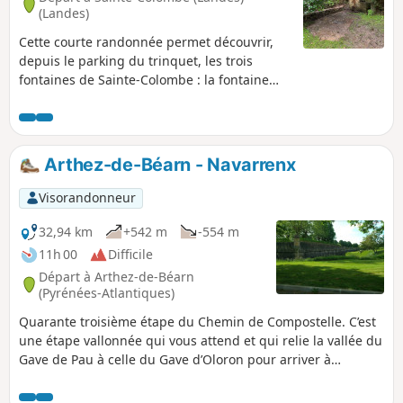
(Landes)
Cette courte randonnée permet découvrir,
depuis le parking du trinquet, les trois
fontaines de Sainte-Colombe : la fontaine
des Huguenots, puis du Téoulé et enfin celle
de la Hounrède. Attention : circuit fermé du
1er octobre au 30 novembre (chasse).
Arthez-de-Béarn - Navarrenx
Visorandonneur
32,94 km
+542 m
-554 m
11h 00
Difficile
Départ à Arthez-de-Béarn
(Pyrénées-Atlantiques)
Quarante troisième étape du Chemin de Compostelle. C’est
une étape vallonnée qui vous attend et qui relie la vallée du
Gave de Pau à celle du Gave d’Oloron pour arriver à
Navarrenx, petit village du Béarn qui saura vous séduire
par ses terres arrosées par le Gave d'Oloron, et ses