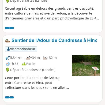
Départ à Tartas (Landes)
Circuit agréable en dehors des grands centres d'activité,
entre culture de maïs et rive de l'Adour, à la découverte
d'anciennes gravières et d'un parc photovoltaïque de 23 400
panneaux de 11 Mwc, flottant sur l'étendue d'eau créée
suite à l'abandon des gravières.
Sentier de l'Adour de Candresse à Hinx
Visorandonneur
5,34 km
+34 m
-32 m
1h 35
Facile
Départ à Candresse (Landes)
Cette portion du Sentier de l'Adour
entre Candresse et Hinx, peut
s'effectuer dans les deux sens en aller-
retour ou en aller simple. Dans ce cas, il
est nécessaire de s'organiser à deux
véhicules.