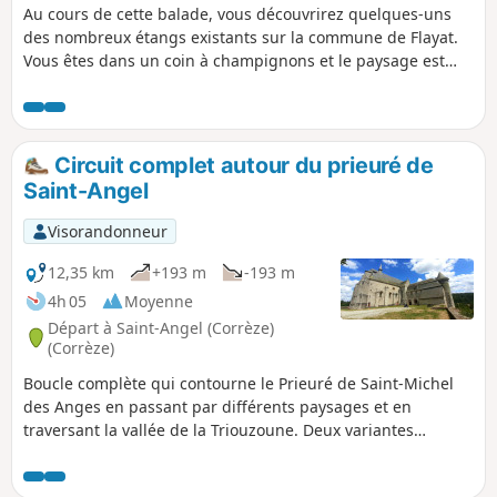
Au cours de cette balade, vous découvrirez quelques-uns
des nombreux étangs existants sur la commune de Flayat.
Vous êtes dans un coin à champignons et le paysage est
spectaculaire en automne lorsque les arbres arborent de
multiples couleurs et qu'ils se reflètent dans les étangs.
Circuit complet autour du prieuré de
Saint-Angel
Visorandonneur
12,35 km
+193 m
-193 m
4h 05
Moyenne
Départ à Saint-Angel (Corrèze)
(Corrèze)
Boucle complète qui contourne le Prieuré de Saint-Michel
des Anges en passant par différents paysages et en
traversant la vallée de la Triouzoune. Deux variantes
permettent de raccourcir le parcours principal si besoin.