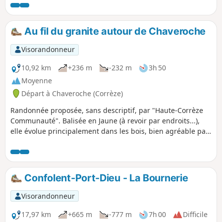
Au fil du granite autour de Chaveroche
Visorandonneur
10,92 km
+236 m
-232 m
3h 50
Moyenne
Départ à Chaveroche (Corrèze)
Randonnée proposée, sans descriptif, par "Haute-Corrèze
Communauté". Balisée en Jaune (à revoir par endroits...),
elle évolue principalement dans les bois, bien agréable par
une chaude journée d'été.
Confolent-Port-Dieu - La Bournerie
Visorandonneur
17,97 km
+665 m
-777 m
7h 00
Difficile