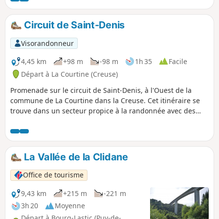
des points de vue à couper le souffle.
Circuit de Saint-Denis
Visorandonneur
4,45 km
+98 m
-98 m
1h 35
Facile
Départ à La Courtine (Creuse)
Promenade sur le circuit de Saint-Denis, à l'Ouest de la
commune de La Courtine dans la Creuse. Cet itinéraire se
trouve dans un secteur propice à la randonnée avec des
enfants où l'on passe à côté de pâturages de moutons et de
vaches. Le dénivelé n'est pas important ce qui rend cette
balade très agréable.
La Vallée de la Clidane
Office de tourisme
9,43 km
+215 m
-221 m
3h 20
Moyenne
Départ à Bourg-Lastic (Puy-de-