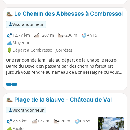
Le Chemin des Abbesses à Combressol
Visorandonneur
12,77 km
+207 m
-206 m
4h 15
Moyenne
Départ à Combressol (Corrèze)
Une randonnée famillale au départ de la Chapelle Notre-
Dame du Deveix en passant par des chemins forestiers
jusqu'à vous rendre au hameau de Bonnessaigne où vous
pourrez rechercher les pierres de réemploi sur les maisons
des villageois qui appartenaient à l'époque à une ancienne
abbaye.
Plage de la Siauve - Château de Val
Visorandonneur
2,95 km
+22 m
-20 m
0h 55
Facile