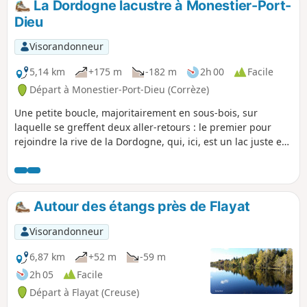
La Dordogne lacustre à Monestier-Port-
Dieu
Visorandonneur
5,14 km
+175 m
-182 m
2h 00
Facile
Départ à Monestier-Port-Dieu (Corrèze)
Une petite boucle, majoritairement en sous-bois, sur
laquelle se greffent deux aller-retours : le premier pour
rejoindre la rive de la Dordogne, qui, ici, est un lac juste en
amont du barrage de Bort-les-Orgues, le deuxième pour
découvrir le Site de la Vie, un joli point de vue agrémenté
d'une table d'orientation.
Autour des étangs près de Flayat
Visorandonneur
6,87 km
+52 m
-59 m
2h 05
Facile
Départ à Flayat (Creuse)