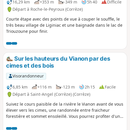
16,29 km
+353 m
-349 m
5h 40
Difficile
Départ à Roche-le-Peyroux (Corrèze)
Courte étape avec des points de vue à couper le souffle, le
très beau village de Liginiac et une baignade dans le lac de
Triouzoune pour finir.
Sur les hauteurs du Vianon par des
cimes et des bois
Visorandonneur
6,85 km
+116 m
-123 m
2h 15
Facile
Départ à Saint-Angel (Corrèze) (Corrèze)
Suivez le cours paisible de la rivière le Vianon avant de vous
élever vers les cimes, une randonnée entre fraicheur
forestière et sommet ensoleillé. Vous pourrez profiter d'une
pause fraicheur près de la rivière.