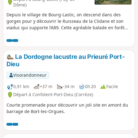
Dôme)
Depuis le village de Bourg-Lastic, on descend dans des
gorges pour y découvrir le Ruisseau de la Clidane et son
viaduc qui supporte l’A89. Cette agréable balade en forêt
propose des belles vues sur le massif du Sancy.
La Dordogne lacustre au Prieuré Port-
Dieu
Visorandonneur
0,91 km
+37 m
-34 m
0h 20
Facile
Départ à Confolent-Port-Dieu (Corrèze)
Courte promenade pour découvrir un joli site en amont du
barrage de Bort-les-Orgues.