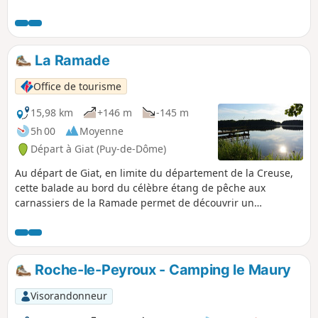
La Ramade
Office de tourisme
15,98 km
+146 m
-145 m
5h 00
Moyenne
Départ à Giat (Puy-de-Dôme)
Au départ de Giat, en limite du département de la Creuse,
cette balade au bord du célèbre étang de pêche aux
carnassiers de la Ramade permet de découvrir un
environnement caractéristique de la nature préservée des
Combrailles : forêts, bocages, etc. Balisage Vert
Roche-le-Peyroux - Camping le Maury
Visorandonneur