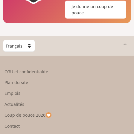
Je donne un coup de
pouce
C
R
h
e
o
t
i
o
s
CGU et confidentialité
u
i
r
s
Plan du site
e
s
n
e
Emplois
h
z
Actualités
a
u
u
n
Coup de pouce 2026
t
p
a
Contact
y