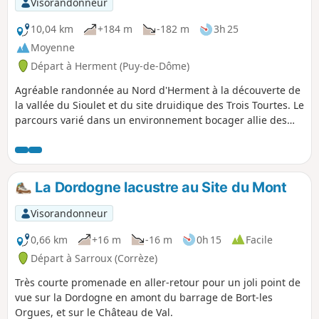
Visorandonneur
10,04 km
+184 m
-182 m
3h 25
Moyenne
Départ à Herment (Puy-de-Dôme)
Agréable randonnée au Nord d'Herment à la découverte de
la vallée du Sioulet et du site druidique des Trois Tourtes. Le
parcours varié dans un environnement bocager allie des
prairies et des passages dans les bois, ce qui en fait un
circuit très nature et paisible.
La Dordogne lacustre au Site du Mont
Visorandonneur
0,66 km
+16 m
-16 m
0h 15
Facile
Départ à Sarroux (Corrèze)
Très courte promenade en aller-retour pour un joli point de
vue sur la Dordogne en amont du barrage de Bort-les
Orgues, et sur le Château de Val.