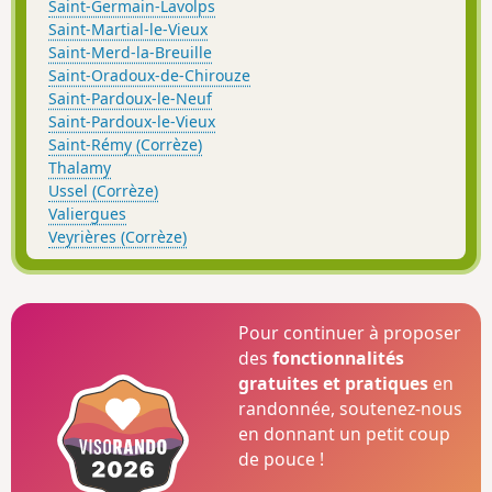
Saint-Germain-Lavolps
Saint-Martial-le-Vieux
Saint-Merd-la-Breuille
Saint-Oradoux-de-Chirouze
Saint-Pardoux-le-Neuf
Saint-Pardoux-le-Vieux
Saint-Rémy (Corrèze)
Thalamy
Ussel (Corrèze)
Valiergues
Veyrières (Corrèze)
Pour continuer à proposer
des
fonctionnalités
gratuites et pratiques
en
randonnée, soutenez-nous
en donnant un petit coup
de pouce !