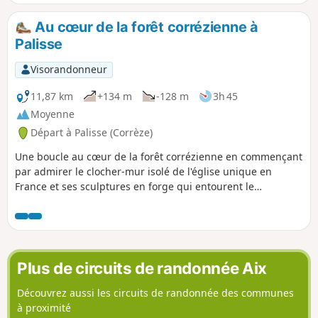
Au cœur de la forêt corrézienne à
Palisse
Visorandonneur
11,87 km
+134 m
-128 m
3h 45
Moyenne
Départ à Palisse (Corrèze)
Une boucle au cœur de la forêt corrézienne en commençant
par admirer le clocher-mur isolé de l'église unique en
France et ses sculptures en forge qui entourent le
monument. Partez à la découverte des bois feuillus et
résineux à travers les sons des arbres, des oiseaux et voire
si vous avez de chance de rencontrer des animaux
sauvages.
Plus de circuits de randonnée Aix
Découvrez aussi les circuits de randonnée des communes
à proximité