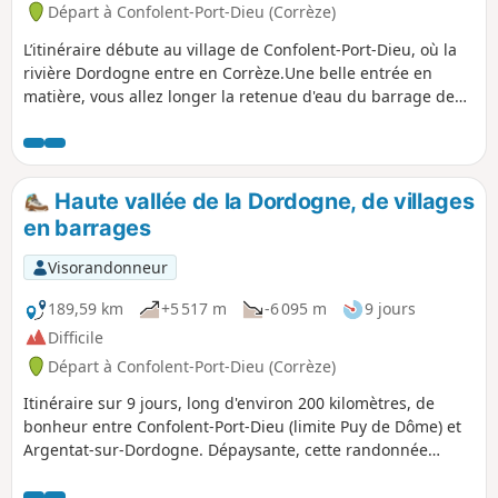
Départ à Confolent-Port-Dieu (Corrèze)
L’itinéraire débute au village de Confolent-Port-Dieu, où la
rivière Dordogne entre en Corrèze.Une belle entrée en
matière, vous allez longer la retenue d'eau du barrage de
Bort-les-Orgues avec un parcours déjà panoramique.
Haute vallée de la Dordogne, de villages
en barrages
Visorandonneur
189,59 km
+5 517 m
-6 095 m
9 jours
Difficile
Départ à Confolent-Port-Dieu (Corrèze)
Itinéraire sur 9 jours, long d'environ 200 kilomètres, de
bonheur entre Confolent-Port-Dieu (limite Puy de Dôme) et
Argentat-sur-Dordogne. Dépaysante, cette randonnée
pédestre itinérante vous promet un voyage unique, au
cœur d’une nature sauvage et préservée où se succèdent