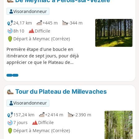
Visorandonneur
24,17 km
+445 m
-344 m
8h 10
Difficile
Départ à Meymac (Corrèze)
Première étape d'une boucle en
itinérance de sept jours, pour déjà
apprécier ce que le Plateau de
Millevaches peut offrir : des points de
vue, un petit bâti remarquable, un site
archéologique, des forêts et ruisseaux...
Un parcours plein de découvertes !
Tour du Plateau de Millevaches
Visorandonneur
157,24 km
+2 414 m
-2 390 m
7 jours
Difficile
Départ à Meymac (Corrèze)