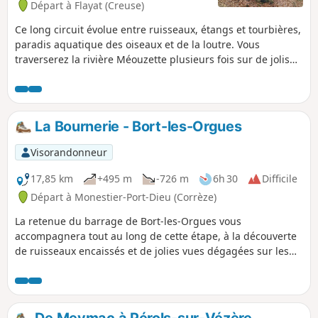
Départ à Flayat (Creuse)
Ce long circuit évolue entre ruisseaux, étangs et tourbières,
paradis aquatique des oiseaux et de la loutre. Vous
traverserez la rivière Méouzette plusieurs fois sur de jolis
ponts de pierre. La balade se termine par la Chapelle Saint-
Clair et sa fontaine : lieu de pèlerinage le dimanche qui suit
la Saint-Clair.
La Bournerie - Bort-les-Orgues
Visorandonneur
17,85 km
+495 m
-726 m
6h 30
Difficile
Départ à Monestier-Port-Dieu (Corrèze)
La retenue du barrage de Bort-les-Orgues vous
accompagnera tout au long de cette étape, à la découverte
de ruisseaux encaissés et de jolies vues dégagées sur les
monts alentour et les châteaux en rive gauche.
De Meymac à Pérols-sur-Vézère