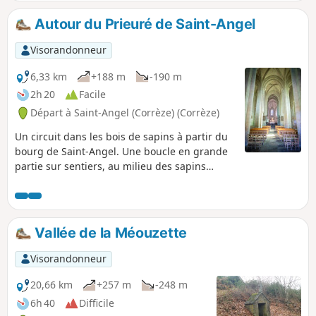
Autour du Prieuré de Saint-Angel
Visorandonneur
6,33 km
+188 m
-190 m
2h 20
Facile
Départ à Saint-Angel (Corrèze) (Corrèze)
Un circuit dans les bois de sapins à partir du
bourg de Saint-Angel. Une boucle en grande
partie sur sentiers, au milieu des sapins
typiques de la Haute-Corrèze, et qui débute
par le magnifique prieuré du XIIe siècle.
Vallée de la Méouzette
Visorandonneur
20,66 km
+257 m
-248 m
6h 40
Difficile