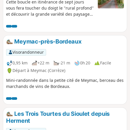
Cette boucle en itinérance de sept jours
vous fera toucher du doigt le "rural profond"
et découvrir la grande variété des paysages
emblématiques du Plateau de Millevaches
en partant à la rencontre de la faune et flore
du territoire. Entre ruisseaux, tourbières,
étangs, landes à bruyères, genêts, grandes
Meymac-près-Bordeaux
prairies, brebis et vaches limousines, forêts,
granit, chaume.... Ce tour tient toutes ses
Visorandonneur
promesses pour admirer les multiples
facettes de la montagne limousine !
0,95 km
+22 m
-21 m
0h 20
Facile
Départ à Meymac (Corrèze)
Mini-randonnée dans la petite cité de Meymac, berceau des
marchands de vins de Bordeaux.
Les Trois Tourtes du Sioulet depuis
Herment