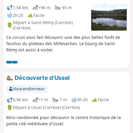
7,58 km
+96 m
-95 m
2h 25
Facile
Départ à Saint-Rémy (Corrèze)
(Corrèze)
Ce circuit vous fait découvrir une des plus belles forêt de
feuillus du plateau des Millevaches. Le bourg de Saint-
Rémy est aussi à visiter.
Découverte d'Ussel
Visorandonneur
0,96 km
+7 m
-7 m
0h 20
Facile
Départ à Ussel (Corrèze) (Corrèze)
Mini-randonnée pour découvrir le centre historique de la
petite cité médiévale d'Ussel.