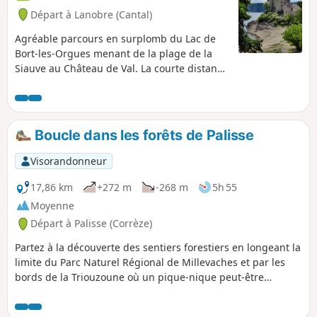
Départ à Lanobre (Cantal)
Agréable parcours en surplomb du Lac de
Bort-les-Orgues menant de la plage de la
Siauve au Château de Val. La courte distance
du parcours permet d'envisager la boucle en
aller-retour.
Boucle dans les forêts de Palisse
Visorandonneur
17,86 km
+272 m
-268 m
5h 55
Moyenne
Départ à Palisse (Corrèze)
Partez à la découverte des sentiers forestiers en longeant la
limite du Parc Naturel Régional de Millevaches et par les
bords de la Triouzoune où un pique-nique peut-être
aménagé.