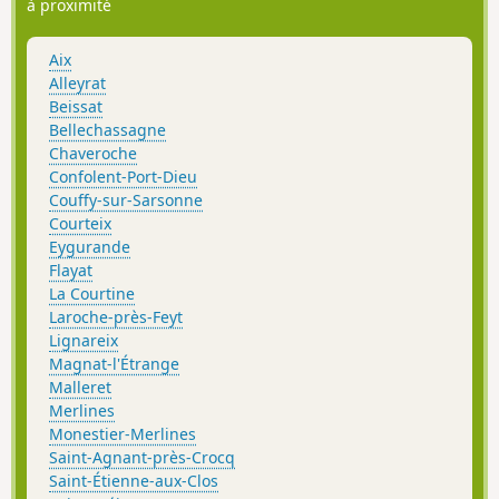
à proximité
Aix
Alleyrat
Beissat
Bellechassagne
Chaveroche
Confolent-Port-Dieu
Couffy-sur-Sarsonne
Courteix
Eygurande
Flayat
La Courtine
Laroche-près-Feyt
Lignareix
Magnat-l'Étrange
Malleret
Merlines
Monestier-Merlines
Saint-Agnant-près-Crocq
Saint-Étienne-aux-Clos