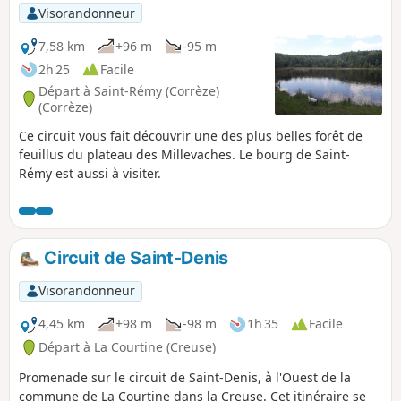
p
Visorandonneur
7,58 km
+96 m
-95 m
2h 25
Facile
Départ à Saint-Rémy (Corrèze)
(Corrèze)
Ce circuit vous fait découvrir une des plus belles forêt de
feuillus du plateau des Millevaches. Le bourg de Saint-
Rémy est aussi à visiter.
Circuit de Saint-Denis
Visorandonneur
4,45 km
+98 m
-98 m
1h 35
Facile
Départ à La Courtine (Creuse)
Promenade sur le circuit de Saint-Denis, à l'Ouest de la
commune de La Courtine dans la Creuse. Cet itinéraire se