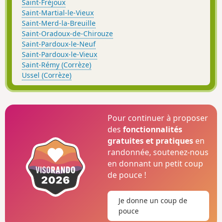
Saint-Fréjoux
Saint-Martial-le-Vieux
Saint-Merd-la-Breuille
Saint-Oradoux-de-Chirouze
Saint-Pardoux-le-Neuf
Saint-Pardoux-le-Vieux
Saint-Rémy (Corrèze)
Ussel (Corrèze)
Pour continuer à proposer
des
fonctionnalités
gratuites et pratiques
en
randonnée, soutenez-nous
en donnant un petit coup
de pouce !
Je donne un coup de
pouce