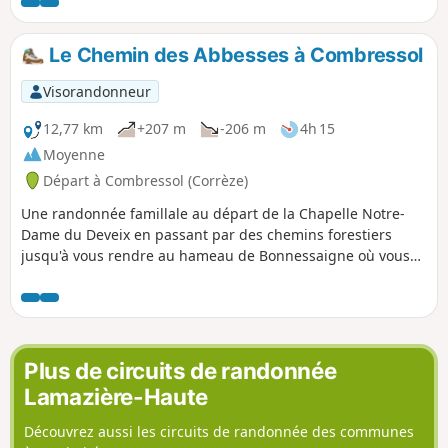
Le Chemin des Abbesses à Combressol
Visorandonneur
12,77 km
+207 m
-206 m
4h 15
Moyenne
Départ à Combressol (Corrèze)
Une randonnée famillale au départ de la Chapelle Notre-
Dame du Deveix en passant par des chemins forestiers
jusqu'à vous rendre au hameau de Bonnessaigne où vous
pourrez rechercher les pierres de réemploi sur les maisons
des villageois qui appartenaient à l'époque à une ancienne
abbaye.
Plus de circuits de randonnée
Lamazière-Haute
Découvrez aussi les circuits de randonnée des communes