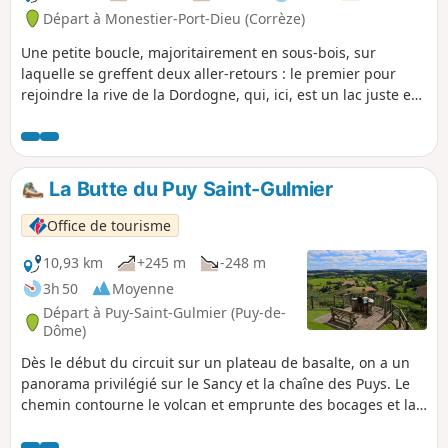
Départ à Monestier-Port-Dieu (Corrèze)
Une petite boucle, majoritairement en sous-bois, sur
laquelle se greffent deux aller-retours : le premier pour
rejoindre la rive de la Dordogne, qui, ici, est un lac juste en
amont du barrage de Bort-les-Orgues, le deuxième pour
découvrir le Site de la Vie, un joli point de vue agrémenté
d'une table d'orientation.
La Butte du Puy Saint-Gulmier
Office de tourisme
10,93 km
+245 m
-248 m
3h 50
Moyenne
Départ à Puy-Saint-Gulmier (Puy-de-
Dôme)
Dès le début du circuit sur un plateau de basalte, on a un
panorama privilégié sur le Sancy et la chaîne des Puys. Le
chemin contourne le volcan et emprunte des bocages et la
voie d’Agrippa. Les paysages sont apaisés, partagés entre
près, bois et étangs.