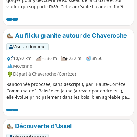
gorges pour y découvrir le Ruisseau de la Clidane et son
viaduc qui supporte l’A89. Cette agréable balade en forêt
propose des belles vues sur le massif du Sancy.
Au fil du granite autour de Chaveroche
Visorandonneur
10,92 km
+236 m
-232 m
3h 50
Moyenne
Départ à Chaveroche (Corrèze)
Randonnée proposée, sans descriptif, par "Haute-Corrèze
Communauté". Balisée en Jaune (à revoir par endroits...),
elle évolue principalement dans les bois, bien agréable par
une chaude journée d'été.
Découverte d'Ussel