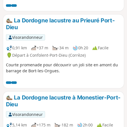
circuit très nature et paisible.
La Dordogne lacustre au Prieuré Port-
Dieu
Visorandonneur
0,91 km
+37 m
-34 m
0h 20
Facile
Départ à Confolent-Port-Dieu (Corrèze)
Courte promenade pour découvrir un joli site en amont du
barrage de Bort-les-Orgues.
La Dordogne lacustre à Monestier-Port-
Dieu
Visorandonneur
5,14 km
+175 m
-182 m
2h 00
Facile