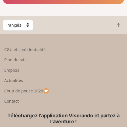
C
R
h
e
o
t
i
o
s
CGU et confidentialité
u
i
r
s
Plan du site
e
s
n
e
Emplois
h
z
Actualités
a
u
u
n
Coup de pouce 2026
t
p
a
Contact
y
s
Téléchargez l'application Visorando et partez à
l'aventure !