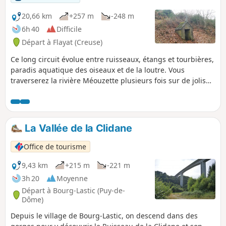
20,66 km
+257 m
-248 m
6h 40
Difficile
Départ à Flayat (Creuse)
Ce long circuit évolue entre ruisseaux, étangs et tourbières,
paradis aquatique des oiseaux et de la loutre. Vous
traverserez la rivière Méouzette plusieurs fois sur de jolis
ponts de pierre. La balade se termine par la Chapelle Saint-
Clair et sa fontaine : lieu de pèlerinage le dimanche qui suit
la Saint-Clair.
La Vallée de la Clidane
Office de tourisme
9,43 km
+215 m
-221 m
3h 20
Moyenne
Départ à Bourg-Lastic (Puy-de-
Dôme)
Depuis le village de Bourg-Lastic, on descend dans des