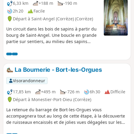
6,33 km
+188 m
-190 m
2h 20
Facile
Départ à Saint-Angel (Corrèze) (Corrèze)
Un circuit dans les bois de sapins à partir du
bourg de Saint-Angel. Une boucle en grande
partie sur sentiers, au milieu des sapins
typiques de la Haute-Corrèze, et qui débute
par le magnifique prieuré du XIIe siècle.
La Bournerie - Bort-les-Orgues
Visorandonneur
17,85 km
+495 m
-726 m
6h 30
Difficile
Départ à Monestier-Port-Dieu (Corrèze)
La retenue du barrage de Bort-les-Orgues vous
accompagnera tout au long de cette étape, à la découverte
de ruisseaux encaissés et de jolies vues dégagées sur les
monts alentour et les châteaux en rive gauche.