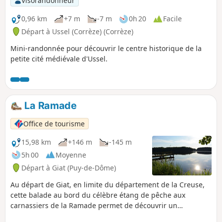
Visorandonneur
0,96 km
+7 m
-7 m
0h 20
Facile
Départ à Ussel (Corrèze) (Corrèze)
Mini-randonnée pour découvrir le centre historique de la
petite cité médiévale d'Ussel.
La Ramade
Office de tourisme
15,98 km
+146 m
-145 m
5h 00
Moyenne
Départ à Giat (Puy-de-Dôme)
Au départ de Giat, en limite du département de la Creuse,
cette balade au bord du célèbre étang de pêche aux
carnassiers de la Ramade permet de découvrir un
environnement caractéristique de la nature préservée des