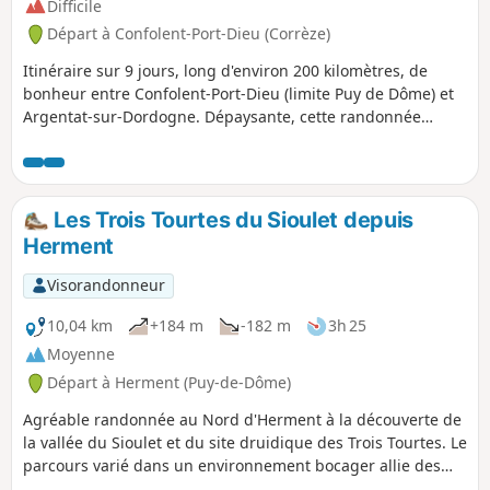
Difficile
Départ à Confolent-Port-Dieu (Corrèze)
Itinéraire sur 9 jours, long d'environ 200 kilomètres, de
bonheur entre Confolent-Port-Dieu (limite Puy de Dôme) et
Argentat-sur-Dordogne. Dépaysante, cette randonnée
pédestre itinérante vous promet un voyage unique, au
cœur d’une nature sauvage et préservée où se succèdent
des points de vue à couper le souffle.
Les Trois Tourtes du Sioulet depuis
Herment
Visorandonneur
10,04 km
+184 m
-182 m
3h 25
Moyenne
Départ à Herment (Puy-de-Dôme)
Agréable randonnée au Nord d'Herment à la découverte de
la vallée du Sioulet et du site druidique des Trois Tourtes. Le
parcours varié dans un environnement bocager allie des
prairies et des passages dans les bois, ce qui en fait un