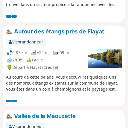
trouve dans un secteur propice à la randonnée avec des
enfants où l'on passe à côté de pâturages de moutons et de
vaches. Le dénivelé n'est pas important ce qui rend cette
balade très agréable.
Autour des étangs près de Flayat
Visorandonneur
6,87 km
+52 m
-59 m
2h 05
Facile
Départ à Flayat (Creuse)
Au cours de cette balade, vous découvrirez quelques-uns
des nombreux étangs existants sur la commune de Flayat.
Vous êtes dans un coin à champignons et le paysage est
spectaculaire en automne lorsque les arbres arborent de
multiples couleurs et qu'ils se reflètent dans les étangs.
Vallée de la Méouzette
Visorandonneur