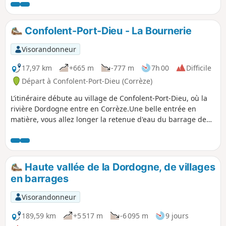
Combrailles : forêts, bocages, etc. Balisage Vert
Confolent-Port-Dieu - La Bournerie
Visorandonneur
17,97 km
+665 m
-777 m
7h 00
Difficile
Départ à Confolent-Port-Dieu (Corrèze)
L’itinéraire débute au village de Confolent-Port-Dieu, où la
rivière Dordogne entre en Corrèze.Une belle entrée en
matière, vous allez longer la retenue d'eau du barrage de
Bort-les-Orgues avec un parcours déjà panoramique.
Haute vallée de la Dordogne, de villages
en barrages
Visorandonneur
189,59 km
+5 517 m
-6 095 m
9 jours