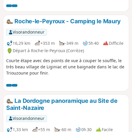
entre (5) et (6) est interdite
Roche-le-Peyroux - Camping le Maury
Visorandonneur
16,29 km
+353 m
-349 m
5h 40
Difficile
Départ à Roche-le-Peyroux (Corrèze)
Courte étape avec des points de vue à couper le souffle, le
très beau village de Liginiac et une baignade dans le lac de
Triouzoune pour finir.
La Dordogne panoramique au Site de
Saint-Nazaire
Visorandonneur
1,33 km
+55 m
-60 m
0h 30
Facile