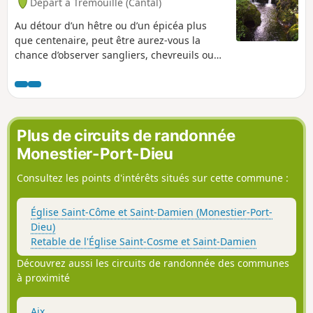
Départ à Trémouille (Cantal)
Au détour d’un hêtre ou d’un épicéa plus
que centenaire, peut être aurez-vous la
chance d’observer sangliers, chevreuils ou
autres grands animaux. La discrétion est de
rigueur.
Plus de circuits de randonnée
Monestier-Port-Dieu
Consultez les points d'intérêts situés sur cette commune :
Église Saint-Côme et Saint-Damien (Monestier-Port-
Dieu)
Retable de l'Église Saint-Cosme et Saint-Damien
Découvrez aussi les circuits de randonnée des communes
à proximité
Aix