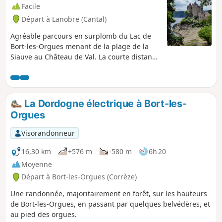
Facile
Départ à Lanobre (Cantal)
Agréable parcours en surplomb du Lac de
Bort-les-Orgues menant de la plage de la
Siauve au Château de Val. La courte distance
du parcours permet d'envisager la boucle en
aller-retour.
La Dordogne électrique à Bort-les-
Orgues
Visorandonneur
16,30 km
+576 m
-580 m
6h 20
Moyenne
Départ à Bort-les-Orgues (Corrèze)
Une randonnée, majoritairement en forêt, sur les hauteurs
de Bort-les-Orgues, en passant par quelques belvédères, et
au pied des orgues.