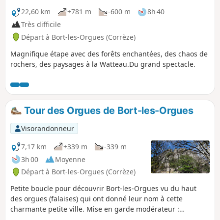
22,60 km
+781 m
-600 m
8h 40
Très difficile
Départ à Bort-les-Orgues (Corrèze)
Magnifique étape avec des forêts enchantées, des chaos de
rochers, des paysages à la Watteau.Du grand spectacle.
Tour des Orgues de Bort-les-Orgues
Visorandonneur
7,17 km
+339 m
-339 m
3h 00
Moyenne
Départ à Bort-les-Orgues (Corrèze)
Petite boucle pour découvrir Bort-les-Orgues vu du haut
des orgues (falaises) qui ont donné leur nom à cette
charmante petite ville. Mise en garde modérateur :
Attention ! Un avis du 07/09/2020 indique que la portion