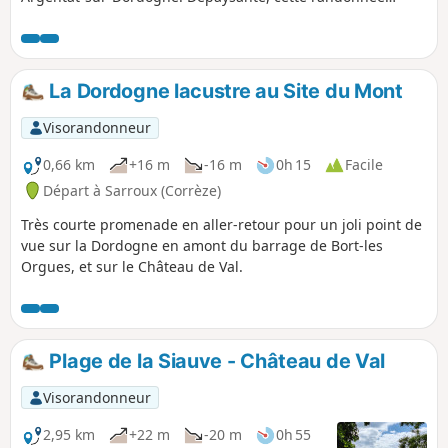
pédestre itinérante vous promet un voyage unique, au
cœur d’une nature sauvage et préservée où se succèdent
des points de vue à couper le souffle.
La Dordogne lacustre au Site du Mont
Visorandonneur
0,66 km
+16 m
-16 m
0h 15
Facile
Départ à Sarroux (Corrèze)
Très courte promenade en aller-retour pour un joli point de
vue sur la Dordogne en amont du barrage de Bort-les
Orgues, et sur le Château de Val.
Plage de la Siauve - Château de Val
Visorandonneur
2,95 km
+22 m
-20 m
0h 55