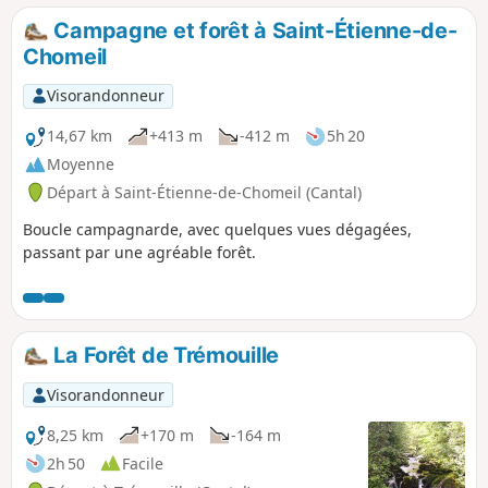
Campagne et forêt à Saint-Étienne-de-
Chomeil
Visorandonneur
14,67 km
+413 m
-412 m
5h 20
Moyenne
Départ à Saint-Étienne-de-Chomeil (Cantal)
Boucle campagnarde, avec quelques vues dégagées,
passant par une agréable forêt.
La Forêt de Trémouille
Visorandonneur
8,25 km
+170 m
-164 m
2h 50
Facile