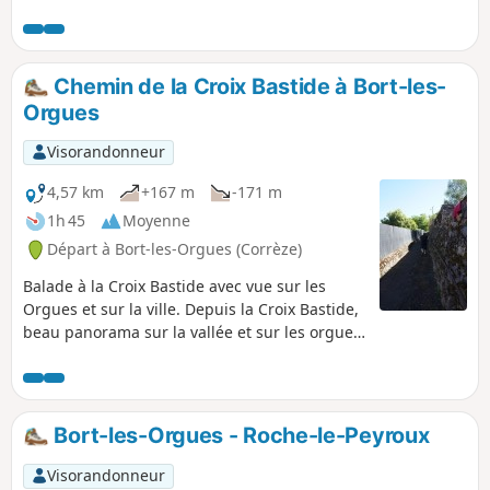
Chemin de la Croix Bastide à Bort-les-
Orgues
Visorandonneur
4,57 km
+167 m
-171 m
1h 45
Moyenne
Départ à Bort-les-Orgues (Corrèze)
Balade à la Croix Bastide avec vue sur les
Orgues et sur la ville. Depuis la Croix Bastide,
beau panorama sur la vallée et sur les orgues
de Bort-les-Orgues. La descente s'effectue par
une toute petite route ombragée (réservée
aux riverains).
Bort-les-Orgues - Roche-le-Peyroux
Visorandonneur