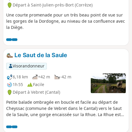
Départ à Saint-Julien-près-Bort (Corrèze)
Une courte promenade pour un très beau point de vue sur
les gorges de la Dordogne, au niveau de sa confluence avec
la Diège.
Le Saut de la Saule
Visorandonneur
6,18 km
+42 m
-42 m
1h 55
Facile
Départ à Vebret (Cantal)
Petite balade ombragée en boucle et facile au départ de
Cheyssac (commune de Vebret dans le Cantal) vers le Saut
de la Saule, une gorge encaissée sur la Rhue. La Rhue est
un affluent de la Dordogne qui sépare le Cantal et la
Corrèze (donc l'Auvergne du Limousin) à proximité de Bort-