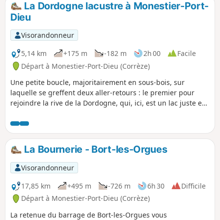
La Dordogne lacustre à Monestier-Port-
p
Dieu
Visorandonneur
5,14 km
+175 m
-182 m
2h 00
Facile
Départ à Monestier-Port-Dieu (Corrèze)
Une petite boucle, majoritairement en sous-bois, sur
laquelle se greffent deux aller-retours : le premier pour
rejoindre la rive de la Dordogne, qui, ici, est un lac juste en
amont du barrage de Bort-les-Orgues, le deuxième pour
découvrir le Site de la Vie, un joli point de vue agrémenté
d'une table d'orientation.
La Bournerie - Bort-les-Orgues
Visorandonneur
17,85 km
+495 m
-726 m
6h 30
Difficile
Départ à Monestier-Port-Dieu (Corrèze)
La retenue du barrage de Bort-les-Orgues vous