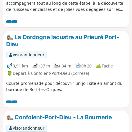
accompagnera tout au long de cette étape, à la découverte
de ruisseaux encaissés et de jolies vues dégagées sur les
monts alentour et les châteaux en rive gauche.
La Dordogne lacustre au Prieuré Port-
Dieu
Visorandonneur
0,91 km
+37 m
-34 m
0h 20
Facile
Départ à Confolent-Port-Dieu (Corrèze)
Courte promenade pour découvrir un joli site en amont du
barrage de Bort-les-Orgues.
Confolent-Port-Dieu - La Bournerie
Visorandonneur