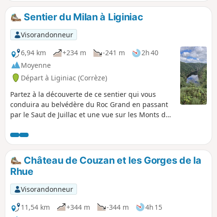
Les-Orgues.
Sentier du Milan à Liginiac
Visorandonneur
6,94 km
+234 m
-241 m
2h 40
Moyenne
Départ à Liginiac (Corrèze)
Partez à la découverte de ce sentier qui vous
conduira au belvédère du Roc Grand en passant
par le Saut de Juillac et une vue sur les Monts du
Cantal. Et aussi pour découvrir un des plus beaux
points de vue sur les Gorges de la Dordogne
presque à 180°. Si vous avez la chance, vous
pourrez observer un rapace survolant les gorges.
Château de Couzan et les Gorges de la
Rhue
Visorandonneur
11,54 km
+344 m
-344 m
4h 15