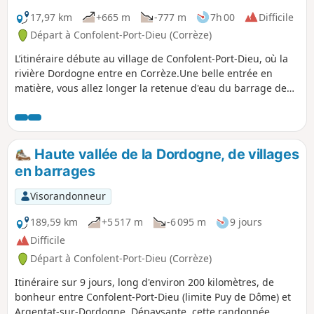
17,97 km
+665 m
-777 m
7h 00
Difficile
Départ à Confolent-Port-Dieu (Corrèze)
L’itinéraire débute au village de Confolent-Port-Dieu, où la
rivière Dordogne entre en Corrèze.Une belle entrée en
matière, vous allez longer la retenue d'eau du barrage de
Bort-les-Orgues avec un parcours déjà panoramique.
Haute vallée de la Dordogne, de villages
en barrages
Visorandonneur
189,59 km
+5 517 m
-6 095 m
9 jours
Difficile
Départ à Confolent-Port-Dieu (Corrèze)
Itinéraire sur 9 jours, long d'environ 200 kilomètres, de
bonheur entre Confolent-Port-Dieu (limite Puy de Dôme) et
Argentat-sur-Dordogne. Dépaysante, cette randonnée