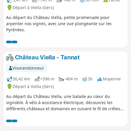
Départ à Viella (Gers)
Au départ du Château Viella, petite promenade pour
arpenter nos vignes, avec une vue plongeante sur les
Pyrénées.
Château Viella - Tannat
Visorandonneur
30,42 km
+398 m
-404 m
3h
Moyenne
Départ à Viella (Gers)
Au départ du Château Viella, une balade au cœur du
vignoble. À vélo à assistance électrique, découvrez les
différents châteaux et domaines en suivant le fil de crêtes
et en passant par le charmant village de Madiran, sa
Maison des Vins et Chez Madiran ! Une randonnée
principalement sur route, accessible et praticable toutes les