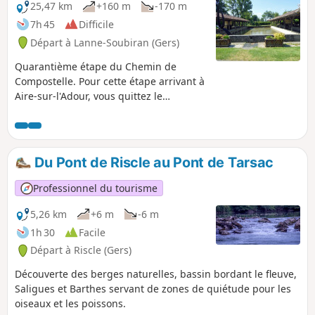
25,47 km
+160 m
-170 m
7h 45
Difficile
Départ à Lanne-Soubiran (Gers)
Quarantième étape du Chemin de
Compostelle. Pour cette étape arrivant à
Aire-sur-l'Adour, vous quittez le
département du Gers pour entrer dans
celui des Landes. Vous laissez
également derrière vous les chemins
boueux et glissants pour arriver, une
Du Pont de Riscle au Pont de Tarsac
fois passé la ville d'Aire-sur-l'Adour, sur
la promenade du Lac de Brousseau.
Professionnel du tourisme
5,26 km
+6 m
-6 m
1h 30
Facile
Départ à Riscle (Gers)
Découverte des berges naturelles, bassin bordant le fleuve,
Saligues et Barthes servant de zones de quiétude pour les
oiseaux et les poissons.