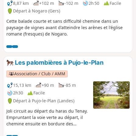
8,87 km
+102 m
-102 m
2h 50
Facile
Départ à Nogaro (Gers)
Cette balade courte et sans difficulté chemine dans un
paysage de vignes avant d'atteindre les arènes et l'église
romane (fresques) de Nogaro.
Les palombières à Pujo-le-Plan
Association / Club / AMM
15,13 km
+90 m
-85 m
2h30
Facile
Départ à Pujo-le-Plan (Landes)
Joli circuit au départ du haras du Tenay.
Empruntant la voie verte au départ, il
chemine ensuite en bordure des
champs de maïs (selon la saison) puis