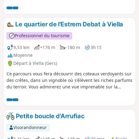
Le quartier de l'Estrem Debat à Viella
Professionnel du tourisme
9,53 km
+176 m
-180 m
3h 15
Moyenne
Départ à Viella (Gers)
Ce parcours vous fera découvrir des coteaux verdoyants sur
des crêtes, dans un vignoble où s'élèvent les riches parfums
du terroir. Vous admirerez une vue imprenable sur la
chaîne des Pyrénées.
Petite boucle d'Arrufiac
Visorandonneur
5,41 km
+145 m
-148 m
30 min
Facile