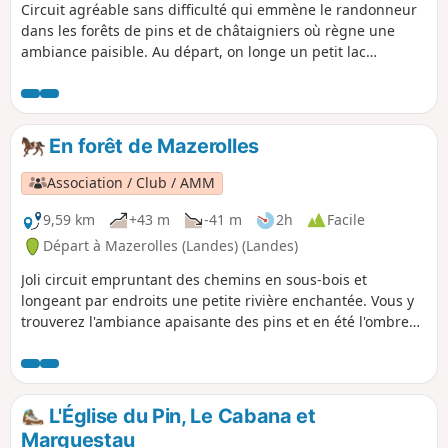
Circuit agréable sans difficulté qui emmène le randonneur
dans les forêts de pins et de châtaigniers où règne une
ambiance paisible. Au départ, on longe un petit lac
alimenté par des sources qui chantonnent.
En forêt de Mazerolles
Association / Club / AMM
9,59 km
+43 m
-41 m
2h
Facile
Départ à Mazerolles (Landes) (Landes)
Joli circuit empruntant des chemins en sous-bois et
longeant par endroits une petite rivière enchantée. Vous y
trouverez l'ambiance apaisante des pins et en été l'ombre
bienfaisante des chênes et des châtaigniers. Entre le (4) et
le (5), l'ancien chemin communal borde une propriété
sylvicole ; il est impérativement demandé de rester sur le
chemin et de ne pas pénétrer dans la propriété sylvicole. Ce
L'Église du Pin, Le Cabana et
circuit est calibré pour une randonnée équestre.
Marguestau