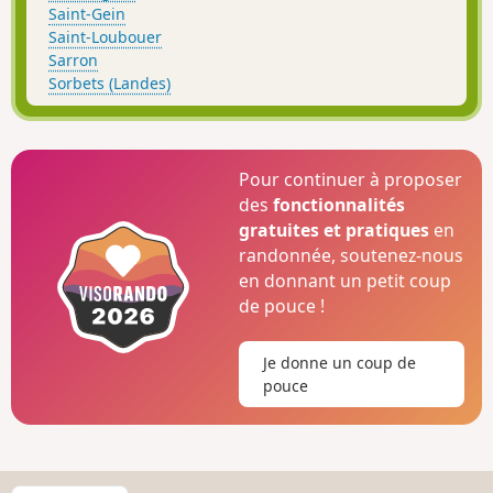
Saint-Gein
Saint-Loubouer
Sarron
Sorbets (Landes)
Pour continuer à proposer
des
fonctionnalités
gratuites et pratiques
en
randonnée, soutenez-nous
en donnant un petit coup
de pouce !
Je donne un coup de
pouce