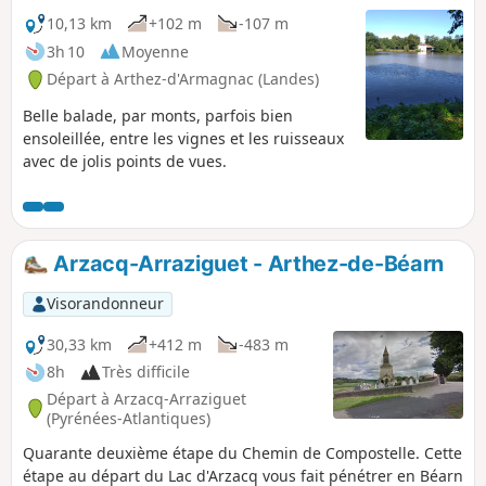
10,13 km
+102 m
-107 m
3h 10
Moyenne
Départ à Arthez-d'Armagnac (Landes)
Belle balade, par monts, parfois bien
ensoleillée, entre les vignes et les ruisseaux
avec de jolis points de vues.
Arzacq-Arraziguet - Arthez-de-Béarn
Visorandonneur
30,33 km
+412 m
-483 m
8h
Très difficile
Départ à Arzacq-Arraziguet
(Pyrénées-Atlantiques)
Quarante deuxième étape du Chemin de Compostelle. Cette
étape au départ du Lac d'Arzacq vous fait pénétrer en Béarn