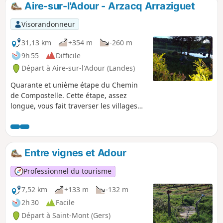
Aire-sur-l'Adour - Arzacq Arraziguet
p
Visorandonneur
31,13 km
+354 m
-260 m
9h 55
Difficile
Départ à Aire-sur-l'Adour (Landes)
Quarante et unième étape du Chemin
de Compostelle. Cette étape, assez
longue, vous fait traverser les villages
de Sensacq puis Pimbo avant d'entrer
dans les Pyrénées-Atlantiques. Ce
département reçoit tous les chemins
vers Compostelle. Vous allez profiter des
Entre vignes et Adour
paysages des Landes et en fonction de
la visibilité, vous aurez de très belles
Professionnel du tourisme
vues sur le Tursan et les Pyrénées.
7,52 km
+133 m
-132 m
2h 30
Facile
Départ à Saint-Mont (Gers)