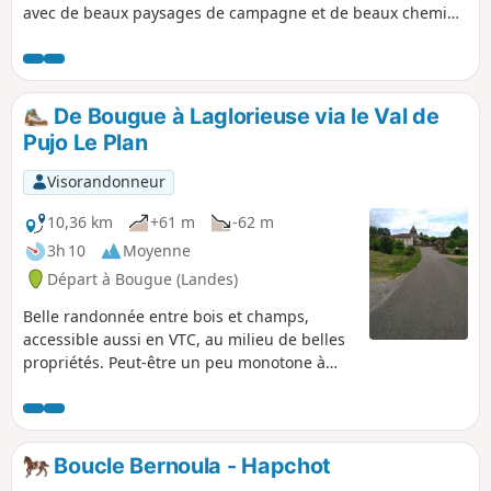
avec de beaux paysages de campagne et de beaux chemins
en balcon entre la vallée du Luy et les gaves du Béarn.
De Bougue à Laglorieuse via le Val de
Pujo Le Plan
Visorandonneur
10,36 km
+61 m
-62 m
3h 10
Moyenne
Départ à Bougue (Landes)
Belle randonnée entre bois et champs,
accessible aussi en VTC, au milieu de belles
propriétés. Peut-être un peu monotone à
pied.
Boucle Bernoula - Hapchot