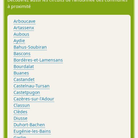
à proximité
Arboucave
Artassenx
Aubous
Aydie
Bahus-Soubiran
Bascons
Bordères-et-Lamensans
Bourdalat
Buanes
Castandet
Castelnau-Tursan
Castetpugon
Cazères-sur-l'Adour
Classun
Clèdes
Diusse
Duhort-Bachen
Eugénie-les-Bains
Garlin