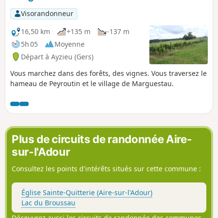
Visorandonneur
16,50 km
+135 m
-137 m
5h 05
Moyenne
Départ à Ayzieu (Gers)
Vous marchez dans des forêts, des vignes. Vous traversez le
hameau de Peyroutin et le village de Marguestau.
Plus de circuits de randonnée Aire-
sur-l'Adour
Consultez les points d'intérêts situés sur cette commune :
Église Sainte-Quitterie (Aire-sur-l'Adour)
Lac du Broussau
Découvrez aussi les circuits de randonnée des communes