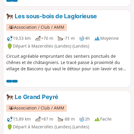
ensuite on traverse la pinède.
Les sous-bois de Laglorieuse
Association / Club / AMM
19,53 km
+70 m
-71 m
4h
Moyenne
Départ à Mazerolles (Landes) (Landes)
Circuit agréable empruntant des sentiers ponctués de
chênes et de châtaigniers. Le tracé passe à proximité du
village de Bascons qui vaut le détour pour son lavoir et ses
arènes. Au trois quart du parcours, vous pouvez vous
laisser tenter la visite de la Chapelle Notre-Dame de la
Course Landaise et par une halte à l'observatoire de
l'avifaune.
Le Grand Peyré
Association / Club / AMM
15,89 km
+87 m
-88 m
2h
Facile
Départ à Mazerolles (Landes) (Landes)