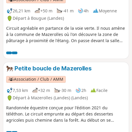
26,21 km
+50 m
-41 m
4h
Moyenne
Départ à Bougue (Landes)
Circuit agréable en partance de la voie verte. Il nous amène
à la commune de Mazerolles où l'on découvre la zone de
pâturage à proximité de l'étang. On passe devant la salle
des fêtes avec son architecture moderne. Rapidement l'on
retrouve les champs et les passages boisés. Après quelques
kilomètres on arrive à Bretagne de Marsan avec un passage
agréable dans le Cézaron puis une vue magnifique sur le
Petite boucle de Mazerolles
lac. Après avoir emprunté le chemin du curé on se dirige
vers le circuit du retour.
Association / Club / AMM
7,53 km
+32 m
-30 m
2h
Facile
Départ à Mazerolles (Landes) (Landes)
Randonnée équestre conçue pour l'édition 2021 du
téléthon. Le circuit emprunte au départ des dessertes
agricoles puis chemine dans la forêt. Au début on se
déplace dans un site boisé de châtaigniers et de chênes,