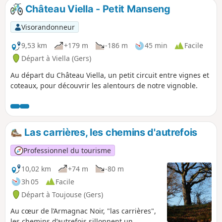
saisons et par tous les temps !
Château Viella - Petit Manseng
Visorandonneur
9,53 km
+179 m
-186 m
45 min
Facile
Départ à Viella (Gers)
Au départ du Château Viella, un petit circuit entre vignes et
coteaux, pour découvrir les alentours de notre vignoble.
Las carrières, les chemins d'autrefois
Professionnel du tourisme
10,02 km
+74 m
-80 m
3h 05
Facile
Départ à Toujouse (Gers)
Au cœur de l’Armagnac Noir, "las carrières",
les chemins d’autrefois sillonnent un