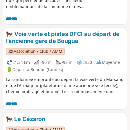
quiz qui permet de découvrir des lieux
emblématiques de la commune et des
informations sur son histoire et son
patrimoine, de façon ludique. Vous
pouvez choisir le parcours "adulte" ou le
parcours "adulte + enfant" (avec en plus
Voie verte et pistes DFCI au départ de
des questions à destination des enfants
l'ancienne gare de Bougue
de 6 à 11 ans). La description ci-dessous
fait uniquement référence au parcours
Association / Club / AMM
"adulte".
21,24 km
+90 m
-92 m
2h30
Moyenne
Départ à Bougue (Landes)
La randonnée emprunte au départ la voie verte du Marsang
et de l'Armagnac (plateforme d'une ancienne voie ferrée),
chemin ombragé et bitumé. Le circuit nous amène dans
une forêt de chênes et de châtaigniers. Plus loin, par temps
clair on aperçoit les Pyrénées enneigées. Le circuit offre de
longue piste ensablée (DFCI) où l'on peut se faire plaisir en
pratiquant de longs galops.
Le Cézaron
Association / Club / AMM