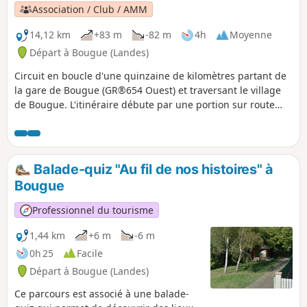
Association / Club / AMM
14,12 km
+83 m
-82 m
4h
Moyenne
Départ à Bougue (Landes)
Circuit en boucle d'une quinzaine de kilomètres partant de
la gare de Bougue (GR®654 Ouest) et traversant le village
de Bougue. L'itinéraire débute par une portion sur route
communale parfois passante pour rejoindre des passages
en pleine végétation puis des pistes DFCI.
Balade-quiz "Au fil de nos histoires" à
Bougue
Professionnel du tourisme
1,44 km
+6 m
-6 m
0h 25
Facile
Départ à Bougue (Landes)
Ce parcours est associé à une balade-