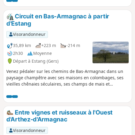
s'enfonce dans des forêts de pins et de
chênes pour rejoindre à nouveau la voie
verte en passant devant un joli moulin à
Circuit en Bas-Armagnac à partir
eau.
d'Estang
Visorandonneur
35,89 km
+223 m
-214 m
2h30
Moyenne
Départ à Estang (Gers)
Venez pédaler sur les chemins de Bas-Armagnac dans un
paysage champêtre avec ses maisons en colombages, ses
vieilles chênaies séculaires, ses champs de mais et
tournesols, et les vignobles qui ont fait la renommée de ce
pays.
Entre vignes et ruisseaux à l'Ouest
d'Arthez-d'Armagnac
Visorandonneur