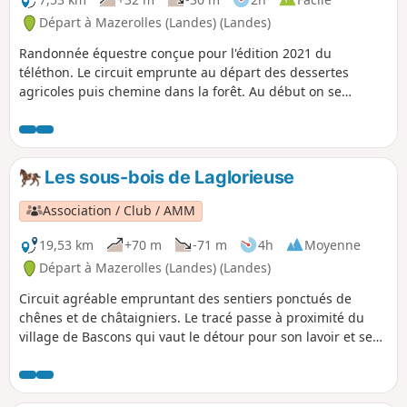
Départ à Mazerolles (Landes) (Landes)
Randonnée équestre conçue pour l'édition 2021 du
téléthon. Le circuit emprunte au départ des dessertes
agricoles puis chemine dans la forêt. Au début on se
déplace dans un site boisé de châtaigniers et de chênes,
ensuite on traverse la pinède.
Les sous-bois de Laglorieuse
Association / Club / AMM
19,53 km
+70 m
-71 m
4h
Moyenne
Départ à Mazerolles (Landes) (Landes)
Circuit agréable empruntant des sentiers ponctués de
chênes et de châtaigniers. Le tracé passe à proximité du
village de Bascons qui vaut le détour pour son lavoir et ses
arènes. Au trois quart du parcours, vous pouvez vous
laisser tenter la visite de la Chapelle Notre-Dame de la
Course Landaise et par une halte à l'observatoire de