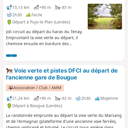
15,13 km
+90 m
-85 m
2h30
Facile
Départ à Pujo-le-Plan (Landes)
Joli circuit au départ du haras du Tenay.
Empruntant la voie verte au départ, il
chemine ensuite en bordure des
champs de maïs (selon la saison) puis
s'enfonce dans des forêts de pins et de
chênes pour rejoindre à nouveau la voie
verte en passant devant un joli moulin à
Voie verte et pistes DFCI au départ de
eau.
l'ancienne gare de Bougue
Association / Club / AMM
21,24 km
+90 m
-92 m
2h30
Moyenne
Départ à Bougue (Landes)
La randonnée emprunte au départ la voie verte du Marsang
et de l'Armagnac (plateforme d'une ancienne voie ferrée),
chemin ombragé et bitumé. Le circuit nous amène dans