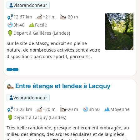
Visorandonneur
12,67 km
+21 m
-20 m
3h 40
Facile
Départ à Gaillères (Landes)
Sur le site de Massy, endroit en pleine
nature, de nombreuses activités sont à votre
disposition : parcours sportif, parcours
pédagogique, randonnée, pêche, course
d'orientation (panneau de départ devant la
mairie). Au choix un itinéraire long ou deux
boucles au départ du Site de Massy.
Entre étangs et landes à Lacquy
Visorandonneur
13,23 km
+20 m
-20 m
3h 50
Moyenne
Départ à Lacquy (Landes)
Très belle randonnée, presque entièrement ombragée, au
milieu des étangs, des arbres séculaires et de la pinède.