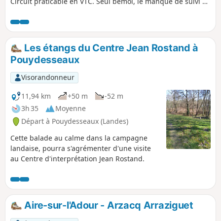
Circuit praticable en VTC. Seul bémol, le manque de suivi au
niveau de l'entretien du sentier surtout dans les zones
limitrophes avec les cultures.
Les étangs du Centre Jean Rostand à
Pouydesseaux
Visorandonneur
11,94 km
+50 m
-52 m
3h 35
Moyenne
Départ à Pouydesseaux (Landes)
Cette balade au calme dans la campagne
landaise, pourra s'agrémenter d'une visite
au Centre d'interprétation Jean Rostand.
Aire-sur-l'Adour - Arzacq Arraziguet