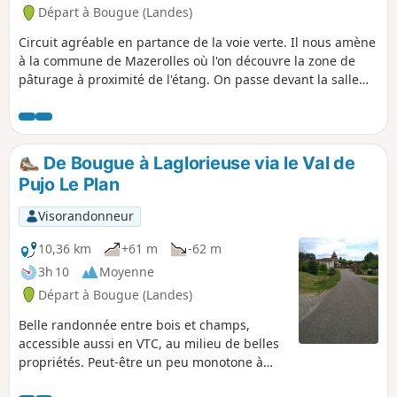
Départ à Bougue (Landes)
Circuit agréable en partance de la voie verte. Il nous amène
à la commune de Mazerolles où l'on découvre la zone de
pâturage à proximité de l'étang. On passe devant la salle
des fêtes avec son architecture moderne. Rapidement l'on
retrouve les champs et les passages boisés. Après quelques
kilomètres on arrive à Bretagne de Marsan avec un passage
agréable dans le Cézaron puis une vue magnifique sur le
De Bougue à Laglorieuse via le Val de
lac. Après avoir emprunté le chemin du curé on se dirige
Pujo Le Plan
vers le circuit du retour.
Visorandonneur
10,36 km
+61 m
-62 m
3h 10
Moyenne
Départ à Bougue (Landes)
Belle randonnée entre bois et champs,
accessible aussi en VTC, au milieu de belles
propriétés. Peut-être un peu monotone à
pied.