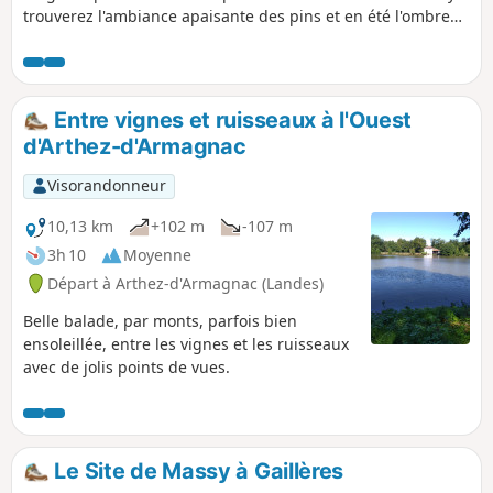
trouverez l'ambiance apaisante des pins et en été l'ombre
bienfaisante des chênes et des châtaigniers. Entre le (4) et
le (5), l'ancien chemin communal borde une propriété
sylvicole ; il est impérativement demandé de rester sur le
chemin et de ne pas pénétrer dans la propriété sylvicole. Ce
Entre vignes et ruisseaux à l'Ouest
circuit est calibré pour une randonnée équestre.
d'Arthez-d'Armagnac
Visorandonneur
10,13 km
+102 m
-107 m
3h 10
Moyenne
Départ à Arthez-d'Armagnac (Landes)
Belle balade, par monts, parfois bien
ensoleillée, entre les vignes et les ruisseaux
avec de jolis points de vues.
Le Site de Massy à Gaillères