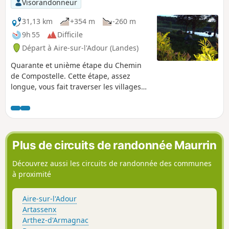
Visorandonneur
31,13 km
+354 m
-260 m
9h 55
Difficile
Départ à Aire-sur-l'Adour (Landes)
Quarante et unième étape du Chemin
de Compostelle. Cette étape, assez
longue, vous fait traverser les villages
de Sensacq puis Pimbo avant d'entrer
dans les Pyrénées-Atlantiques. Ce
département reçoit tous les chemins
vers Compostelle. Vous allez profiter des
paysages des Landes et en fonction de
Plus de circuits de randonnée Maurrin
la visibilité, vous aurez de très belles
vues sur le Tursan et les Pyrénées.
Découvrez aussi les circuits de randonnée des communes
à proximité
Aire-sur-l'Adour
Artassenx
Arthez-d'Armagnac