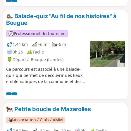
Balade-quiz "Au fil de nos histoires" à
Bougue
Professionnel du tourisme
1,44 km
+6 m
-6 m
0h 25
Facile
Départ à Bougue (Landes)
Ce parcours est associé à une balade-
quiz qui permet de découvrir des lieux
emblématiques de la commune et des
informations sur son histoire et son
patrimoine, de façon ludique. Vous
pouvez choisir le parcours "adulte" ou le
parcours "adulte + enfant" (avec en plus
Petite boucle de Mazerolles
des questions à destination des enfants
de 6 à 11 ans). La description ci-dessous
Association / Club / AMM
fait uniquement référence au parcours
"adulte".
7,53 km
+32 m
-30 m
2h
Facile