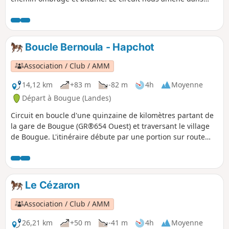
une forêt de chênes et de châtaigniers. Plus loin, par temps
clair on aperçoit les Pyrénées enneigées. Le circuit offre de
longue piste ensablée (DFCI) où l'on peut se faire plaisir en
pratiquant de longs galops.
Boucle Bernoula - Hapchot
Association / Club / AMM
14,12 km
+83 m
-82 m
4h
Moyenne
Départ à Bougue (Landes)
Circuit en boucle d'une quinzaine de kilomètres partant de
la gare de Bougue (GR®654 Ouest) et traversant le village
de Bougue. L'itinéraire débute par une portion sur route
communale parfois passante pour rejoindre des passages
en pleine végétation puis des pistes DFCI.
Le Cézaron
Association / Club / AMM
26,21 km
+50 m
-41 m
4h
Moyenne