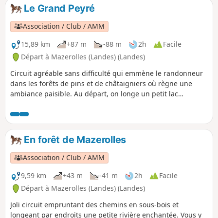
l'avifaune.
Le Grand Peyré
Association / Club / AMM
15,89 km
+87 m
-88 m
2h
Facile
Départ à Mazerolles (Landes) (Landes)
Circuit agréable sans difficulté qui emmène le randonneur
dans les forêts de pins et de châtaigniers où règne une
ambiance paisible. Au départ, on longe un petit lac
alimenté par des sources qui chantonnent.
En forêt de Mazerolles
Association / Club / AMM
9,59 km
+43 m
-41 m
2h
Facile
Départ à Mazerolles (Landes) (Landes)
Joli circuit empruntant des chemins en sous-bois et
longeant par endroits une petite rivière enchantée. Vous y