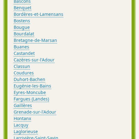
Bascons
Benquet
Bordères-et-Lamensans
Bostens
Bougue
Bourdalat
Bretagne-de-Marsan
Buanes
Castandet
Cazères-sur-l'Adour
Classun
Coudures
Duhort-Bachen
Eugénie-les-Bains
Eyres-Moncube
Fargues (Landes)
Gaillères
Grenade-sur-l'Adour
Hontanx
Lacquy
Laglorieuse
Larrivière-Saint-Savin