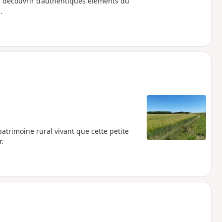
a découvrir d’authentiques éléments du
.
trimoine rural vivant que cette petite
.