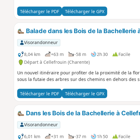
Télécharger le PDF
Télécharger le GPX
Balade dans les Bois de la Bachellerie à
Visorandonneur
8,04 km
+63 m
-58 m
2h 30
Facile
Départ à Cellefrouin (Charente)
Un nouvel itinéraire pour profiter de la proximité de la fl
sous la futaie des arbres sur des chemins en dehors des s
Télécharger le PDF
Télécharger le GPX
Dans les Bois de la Bachellerie à Cellef
Visorandonneur
6,01 km
+31 m
-37 m
1h 50
Facile