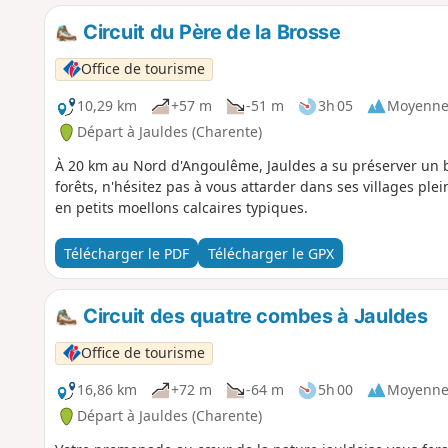
Circuit du Père de la Brosse
Office de tourisme
10,29 km
+57 m
-51 m
3h 05
Moyenn
Départ à Jauldes (Charente)
À 20 km au Nord d'Angoulême, Jauldes a su préserver un b
forêts, n'hésitez pas à vous attarder dans ses villages pl
en petits moellons calcaires typiques.
Télécharger le PDF
Télécharger le GPX
Circuit des quatre combes à Jauldes
Office de tourisme
16,86 km
+72 m
-64 m
5h 00
Moyenn
Départ à Jauldes (Charente)