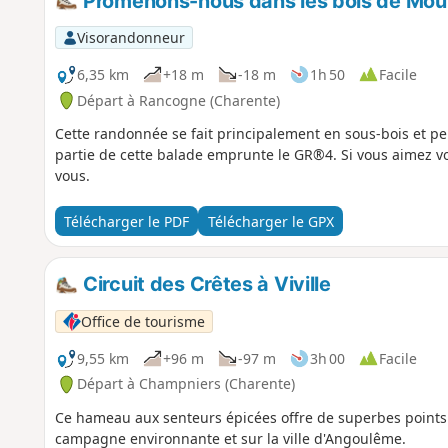
Promenons-nous dans les bois de Moul
Visorandonneur
6,35 km
+18 m
-18 m
1h 50
Facile
Départ à Rancogne (Charente)
Cette randonnée se fait principalement en sous-bois et p
partie de cette balade emprunte le GR®4. Si vous aimez vou
vous.
Télécharger le PDF
Télécharger le GPX
Circuit des Crêtes à Viville
Office de tourisme
9,55 km
+96 m
-97 m
3h 00
Facile
Départ à Champniers (Charente)
Ce hameau aux senteurs épicées offre de superbes points 
campagne environnante et sur la ville d'Angoulême.