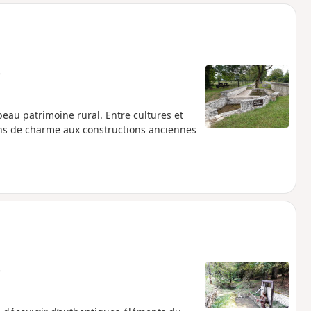
o
a
i
m
p
e
eau patrimoine rural. Entre cultures et
eins de charme aux constructions anciennes
e