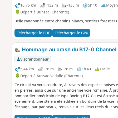
16,75 km
+132 m
-135 m
5h 10
Moyen
Départ à Bunzac (Charente)
Belle randonnée entre chemins blancs, sentiers forestiers
Télécharger le PDF
Télécharger le GPX
Hommage au crash du B17-G Channel E
Visorandonneur
5,44 km
+26 m
-26 m
1h 40
Facile
Départ à Aussac-Vadalle (Charente)
Ce circuit va vous conduire, à travers des espaces boisés 
en pierres, ainsi que sur une ancienne voie romaine. À prox
bombardier américain de type Boeing B17-G s'est écrasé au
évènement, une stèle a été édifiée en bordure de la voie ro
fléchage, par panneaux, renvoie sur les lieux réels du cra
direction du Nord où un petit mémorial, restauré en 2024, 
quiétude.