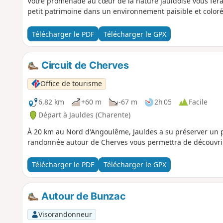
Votre promenade au cœur de la nature jauldoise vous fer
petit patrimoine dans un environnement paisible et coloré
Télécharger le PDF
Télécharger le GPX
Circuit de Cherves
Office de tourisme
6,82 km
+60 m
-67 m
2h 05
Facile
Départ à Jauldes (Charente)
À 20 km au Nord d'Angoulême, Jauldes a su préserver un pa
randonnée autour de Cherves vous permettra de découvrir
Télécharger le PDF
Télécharger le GPX
Autour de Bunzac
Visorandonneur