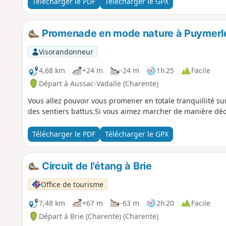
Télécharger le PDF
Télécharger le GPX
Promenade en mode nature à Puymerl
Visorandonneur
4,68 km
+24 m
-24 m
1h 25
Facile
Départ à Aussac-Vadalle (Charente)
Vous allez pouvoir vous promener en totale tranquillité s
des sentiers battus.Si vous aimez marcher de manière déco
Télécharger le PDF
Télécharger le GPX
Circuit de l'étang à Brie
Office de tourisme
7,48 km
+67 m
-63 m
2h 20
Facile
Départ à Brie (Charente) (Charente)