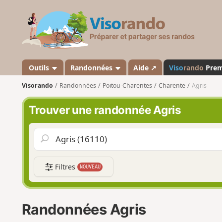
V
i
s
o
r
a
Outils
Randonnées
Aide ↗
Viso
rando
Pre
n
Visorando
Randonnées
Poitou-Charentes
Charente
Agris
d
o
Trouver une randonnée Agris
Filtres
NOUVEAU
Randonnées Agris