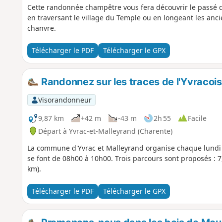
Cette randonnée champêtre vous fera découvrir le passé de
en traversant le village du Temple ou en longeant les anci
chanvre.
Télécharger le PDF
Télécharger le GPX
Randonnez sur les traces de l'Yvracois
Visorandonneur
9,87 km
+42 m
-43 m
2h 55
Facile
Départ à Yvrac-et-Malleyrand (Charente)
La commune d'Yvrac et Malleyrand organise chaque lundi 
se font de 08h00 à 10h00. Trois parcours sont proposés : 7,
km).
Télécharger le PDF
Télécharger le GPX