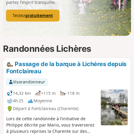
partez l’esprit tranquille.
Testez
gratuitement
Randonnées Lichères
Passage de la barque à Lichéres depuis
Fontclaireau
Visorandonneur
14,32 km
+115 m
-118 m
4h 25
Moyenne
Départ à Fontclaireau (Charente)
Lors de cette randonnée à l’initiative de
Philippe décrite par Mario, vous traverserez
à plusieurs reprises la Charente sur des