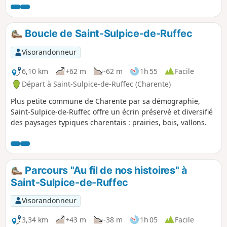
herbeux dont l'un d'eux, est aménagé en sentier
botanique... Près du site de la Pierre du Sacrifice, une visite
au Tumulus, bien restauré, est possible...
Boucle de Saint-Sulpice-de-Ruffec
Visorandonneur
6,10 km
+62 m
-62 m
1h 55
Facile
Départ à Saint-Sulpice-de-Ruffec (Charente)
Plus petite commune de Charente par sa démographie,
Saint-Sulpice-de-Ruffec offre un écrin préservé et diversifié
des paysages typiques charentais : prairies, bois, vallons.
Parcours "Au fil de nos histoires" à
Saint-Sulpice-de-Ruffec
Visorandonneur
3,34 km
+43 m
-38 m
1h 05
Facile