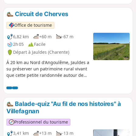
Circuit de Cherves
Office de tourisme
6,82 km
+60 m
-67 m
2h 05
Facile
Départ à Jauldes (Charente)
À 20 km au Nord d'Angoulême, Jauldes a
su préserver un patrimoine rural vivant
que cette petite randonnée autour de
Cherves vous permettra de découvrir.
Balade-quiz "Au fil de nos histoires" à
Villefagnan
Professionnel du tourisme
3,41 km
+13 m
-13 m