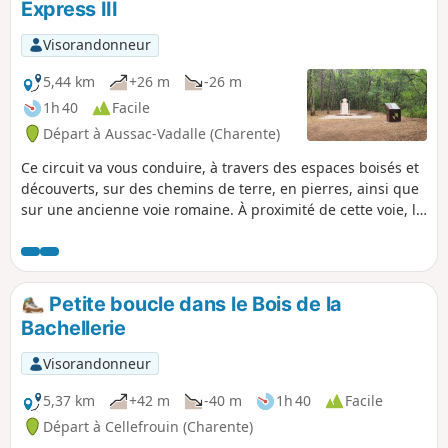
Express III
Visorandonneur
5,44 km
+26 m
-26 m
1h 40
Facile
Départ à Aussac-Vadalle (Charente)
Ce circuit va vous conduire, à travers des espaces boisés et
découverts, sur des chemins de terre, en pierres, ainsi que
sur une ancienne voie romaine. À proximité de cette voie, le
19 juin 1944, un bombardier américain de type Boeing B17-
G s'est écrasé au lieu-dit Fond Péron. Pour rappeler cet
évènement, une stèle a été édifiée en bordure de la voie
romaine. À partir de cette stèle, un fléchage, par panneaux,
Petite boucle dans le Bois de la
renvoie sur les lieux réels du crash, distants d'environ 500
Bachellerie
mètres, en direction du Nord où un petit mémorial,
restauré en 2024, attend votre visite dans une totale
Visorandonneur
quiétude.
5,37 km
+42 m
-40 m
1h 40
Facile
Départ à Cellefrouin (Charente)