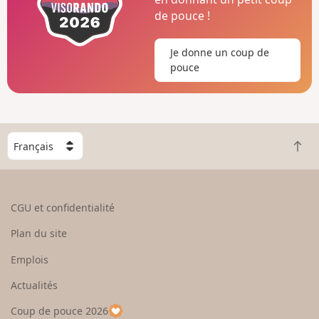
de pouce !
Je donne un coup de
pouce
C
R
h
e
o
t
i
o
s
CGU et confidentialité
u
i
r
s
Plan du site
e
s
n
e
Emplois
h
z
Actualités
a
u
u
n
Coup de pouce 2026
t
p