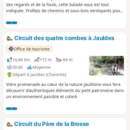
des regards et de la foule, cette balade vous est tout
indiquée. Profitez de chemins et sous-bois verdoyants pour
vous promener en toute tranquillité. Vous alternerez
passages à l'ombre et ensoleillés.
Circuit des quatre combes à Jauldes
Office de tourisme
16,86 km
+72 m
-64 m
5h 00
Moyenne
Départ à Jauldes (Charente)
Votre promenade au cœur de la nature jauldoise vous fera
découvrir d’authentiques éléments du petit patrimoine dans
un environnement paisible et coloré.
Circuit du Père de la Brosse