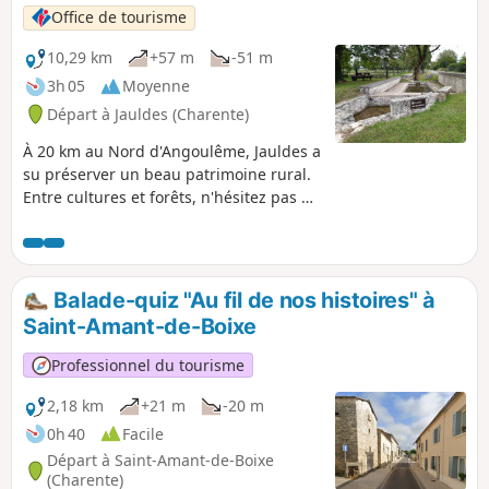
Office de tourisme
10,29 km
+57 m
-51 m
3h 05
Moyenne
Départ à Jauldes (Charente)
À 20 km au Nord d'Angoulême, Jauldes a
su préserver un beau patrimoine rural.
Entre cultures et forêts, n'hésitez pas à
vous attarder dans ses villages pleins
de charme aux constructions anciennes
en petits moellons calcaires typiques.
Balade-quiz "Au fil de nos histoires" à
Saint-Amant-de-Boixe
Professionnel du tourisme
2,18 km
+21 m
-20 m
0h 40
Facile
Départ à Saint-Amant-de-Boixe
(Charente)