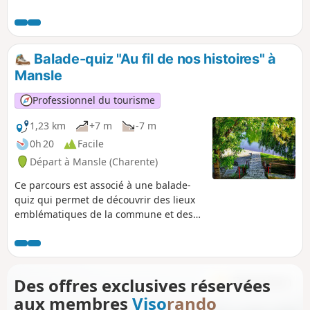
passerelles. Avant de la traverser une
dernière fois en empruntant la barque de
Lichères. Vous ne manquerez pas la visite de
l'Église Saint-Denis avant d'arriver à
Balade-quiz "Au fil de nos histoires" à
Lichéres.
Mansle
Professionnel du tourisme
1,23 km
+7 m
-7 m
0h 20
Facile
Départ à Mansle (Charente)
Ce parcours est associé à une balade-
quiz qui permet de découvrir des lieux
emblématiques de la commune et des
informations sur son histoire et son
patrimoine, de façon ludique. Vous
pouvez choisir le parcours "adulte" ou le
parcours "adulte + enfant" (avec en plus
Des offres exclusives réservées
des questions à destination des enfants
aux membres
Viso
rando
de 6 à 11 ans). La description ci-dessous