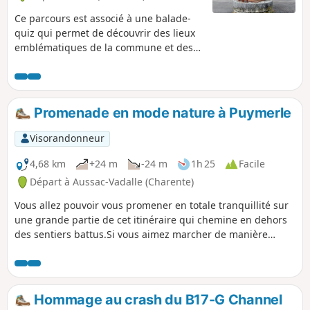
Ce parcours est associé à une balade-
quiz qui permet de découvrir des lieux
emblématiques de la commune et des
informations sur son histoire et son
patrimoine, de façon ludique. Trouvez
l'affiche Au fil de nos histoires à la
mairie, et scannez le QR Code pour
Promenade en mode nature à Puymerle
démarrer le jeu (gratuit, pas
d'inscription ni d'application à
Visorandonneur
télécharger). Vous pouvez choisir le
parcours "adulte" ou le parcours "adulte
4,68 km
+24 m
-24 m
1h 25
Facile
+ enfant" (avec en plus des questions à
Départ à Aussac-Vadalle (Charente)
destination des enfants de 6 à 11 ans).
Vous allez pouvoir vous promener en totale tranquillité sur
La description ci-dessous fait
une grande partie de cet itinéraire qui chemine en dehors
uniquement référence au parcours
des sentiers battus.Si vous aimez marcher de manière
"adulte".
décontractée, cette randonnée est faite pour vous.
Hommage au crash du B17-G Channel