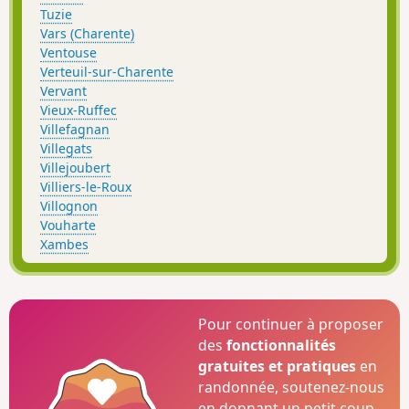
Tuzie
Vars (Charente)
Ventouse
Verteuil-sur-Charente
Vervant
Vieux-Ruffec
Villefagnan
Villegats
Villejoubert
Villiers-le-Roux
Villognon
Vouharte
Xambes
Pour continuer à proposer
des
fonctionnalités
gratuites et pratiques
en
randonnée, soutenez-nous
en donnant un petit coup