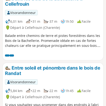
Cellefrouin
Visorandonneur
6,01 km
+31 m
-37 m
1h 50
Facile
Départ à Cellefrouin (Charente)
Balade entre chemins de terre et pistes forestières dans les
Bois de la Bachellerie. Promenade idéale en cas de fortes
chaleurs car elle se pratique principalement en sous-bois.
Adeptes de la randonnée nue, vous serez comblés.
Entre soleil et pénombre dans le bois de
Randat
Visorandonneur
5,84 km
+22 m
-22 m
1h 45
Facile
Départ à Cellefrouin (Charente)
Si vous souhaitez vous promener dans des endroits à l'abri