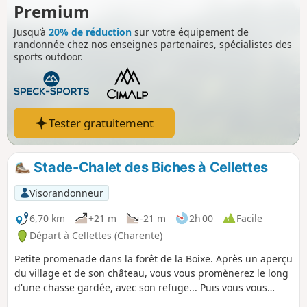
fait uniquement référence au parcours
Premium
"adulte".
Jusqu’à
20% de réduction
sur votre équipement de
randonnée chez nos enseignes partenaires, spécialistes des
sports outdoor.
Tester gratuitement
Stade-Chalet des Biches à Cellettes
Visorandonneur
6,70 km
+21 m
-21 m
2h 00
Facile
Départ à Cellettes (Charente)
Petite promenade dans la forêt de la Boixe. Après un aperçu
du village et de son château, vous vous promènerez le long
d'une chasse gardée, avec son refuge... Puis vous vous
enfoncerez dans la Forêt de la Boixe en suivant des chemins