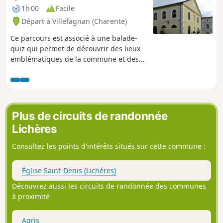
1h 00
Facile
Départ à Villefagnan (Charente)
Ce parcours est associé à une balade-
quiz qui permet de découvrir des lieux
emblématiques de la commune et des
informations sur son histoire et son
patrimoine, de façon ludique. Trouvez
l'affiche Au fil de nos histoires à la
mairie, et scannez le QR Code pour
démarrer le jeu (gratuit, pas
Plus de circuits de randonnée
d'inscription ni d'application à
Lichères
télécharger). Vous pouvez choisir le
parcours "adulte" ou le parcours "adulte
Consultez les points d'intérêts situés sur cette commune :
+ enfant" (avec en plus des questions à
destination des enfants de 6 à 11 ans).
Église Saint-Denis (Lichéres)
La description ci-dessous fait
uniquement référence au parcours
Découvrez aussi les circuits de randonnée des communes
"adulte".
à proximité
Agris