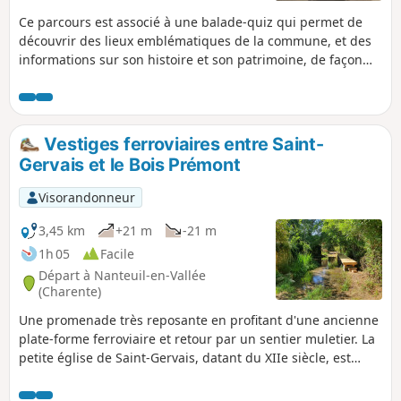
Ce parcours est associé à une balade-quiz qui permet de
découvrir des lieux emblématiques de la commune, et des
informations sur son histoire et son patrimoine, de façon
ludique. Trouvez l'affiche Au fil de nos histoires à la mairie
de St-Amant, et scannez le QR Code pour démarrer le jeu
(gratuit, pas d'inscription ni d'application à télécharger).
Vous pouvez choisir le parcours "adulte" ou le parcours
Vestiges ferroviaires entre Saint-
"adulte + enfant" (avec en plus des questions à destination
Gervais et le Bois Prémont
des enfants de 6 à 11 ans). La description ci-dessous fait
uniquement référence au parcours "adulte".
Visorandonneur
3,45 km
+21 m
-21 m
1h 05
Facile
Départ à Nanteuil-en-Vallée
(Charente)
Une promenade très reposante en profitant d'une ancienne
plate-forme ferroviaire et retour par un sentier muletier. La
petite église de Saint-Gervais, datant du XIIe siècle, est
dans un état de préservation exceptionnel.