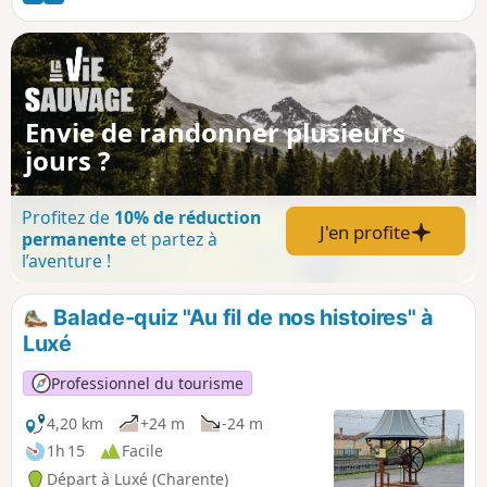
Envie de randonner plusieurs
jours ?
Profitez de
10% de réduction
J'en profite
permanente
et partez à
l’aventure !
Balade-quiz "Au fil de nos histoires" à
Luxé
Professionnel du tourisme
4,20 km
+24 m
-24 m
1h 15
Facile
Départ à Luxé (Charente)