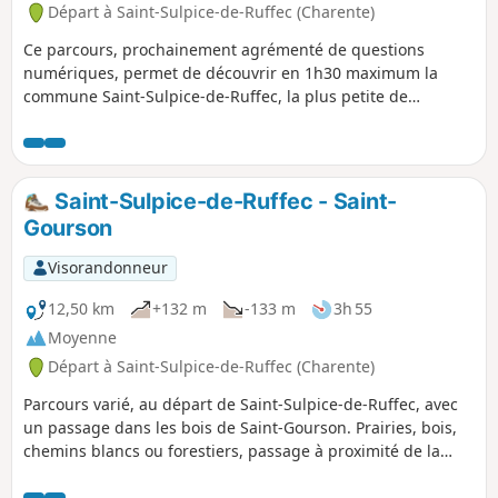
Départ à Saint-Sulpice-de-Ruffec (Charente)
Ce parcours, prochainement agrémenté de questions
numériques, permet de découvrir en 1h30 maximum la
commune Saint-Sulpice-de-Ruffec, la plus petite de
Charente par sa population (36 habitants).
Saint-Sulpice-de-Ruffec - Saint-
Gourson
Visorandonneur
12,50 km
+132 m
-133 m
3h 55
Moyenne
Départ à Saint-Sulpice-de-Ruffec (Charente)
Parcours varié, au départ de Saint-Sulpice-de-Ruffec, avec
un passage dans les bois de Saint-Gourson. Prairies, bois,
chemins blancs ou forestiers, passage à proximité de la
source de la Tiarde, etc. Vous trouverez tout ce qu'il faut
pour découvrir les prémices de la Charente Limousine.