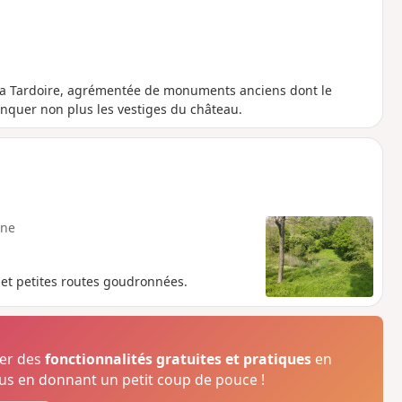
La Tardoire, agrémentée de monuments anciens dont le
nquer non plus les vestiges du château.
ne
 et petites routes goudronnées.
ser des
fonctionnalités gratuites et pratiques
en
s en donnant un petit coup de pouce !