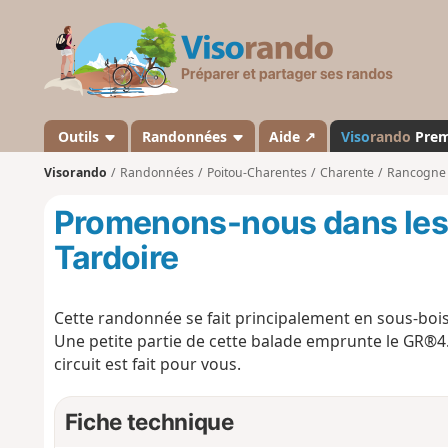
V
i
s
o
r
a
Outils
Randonnées
Aide ↗
Viso
rando
Pre
n
Visorando
Randonnées
Poitou-Charentes
Charente
Rancogne
d
o
Promenons-nous dans les 
Tardoire
Cette randonnée se fait principalement en sous-boi
Une petite partie de cette balade emprunte le GR®4.
circuit est fait pour vous.
Fiche technique