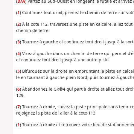
(
D/A
) Partez au Sud-Ouest en longeant la futaie et arrivez 
(
1
) Continuez tout droit, prenez le chemin de terre sur vot
(
2
) À la cote 112, traversez une piste en calcaire, allez to
chemin de terre.
(
3
) Tournez à gauche et continuez tout droit jusqu'à la sortie
(
4
) Virez à gauche dans un chemin de terre qui permet d'év
et continuez tout droit jusqu'à une autre piste.
(
5
) Bifurquez sur la droite en empruntant la piste en calc
le en tournant à gauche plein Nord, puis tournez à gauche
(
6
) Abandonnez le GR®4 qui part à droite et allez tout droit
129.
(
7
) Tournez à droite, suivez la piste principale sans tenir
rejoignez la piste de l'aller à la cote 113
(
1
) Tournez à droite et retrouvez votre lieu de stationnemen