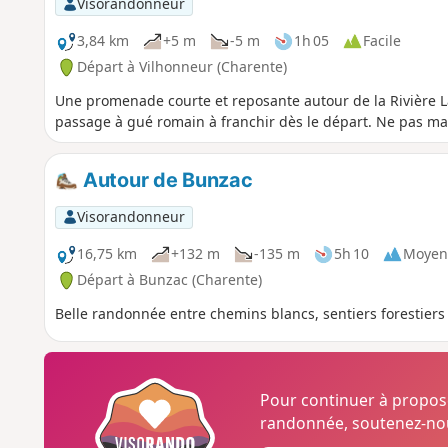
Visorandonneur
3,84 km
+5 m
-5 m
1h 05
Facile
Départ à Vilhonneur (Charente)
Une promenade courte et reposante autour de la Rivière 
passage à gué romain à franchir dès le départ. Ne pas ma
Autour de Bunzac
Visorandonneur
16,75 km
+132 m
-135 m
5h 10
Moyen
Départ à Bunzac (Charente)
Belle randonnée entre chemins blancs, sentiers forestiers
Pour continuer à propo
randonnée, soutenez-nou