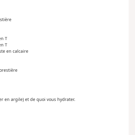
stière
en T
en T
ste en calcaire
orestière
 en argile) et de quoi vous hydrater.