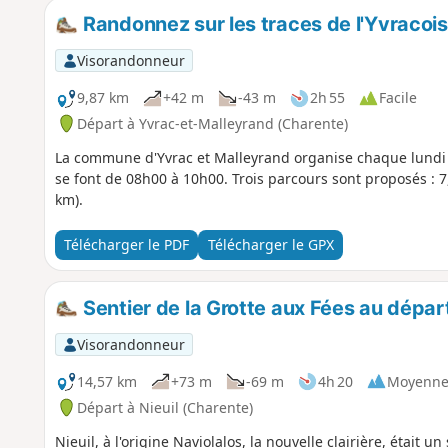
Randonnez sur les traces de l'Yvracois
Visorandonneur
9,87 km
+42 m
-43 m
2h 55
Facile
Départ à Yvrac-et-Malleyrand (Charente)
La commune d'Yvrac et Malleyrand organise chaque lundi 
se font de 08h00 à 10h00. Trois parcours sont proposés : 7,
km).
Télécharger le PDF
Télécharger le GPX
Sentier de la Grotte aux Fées au départ
Visorandonneur
14,57 km
+73 m
-69 m
4h 20
Moyenn
Départ à Nieuil (Charente)
Nieuil, à l'origine Naviolalos, la nouvelle clairière, était u