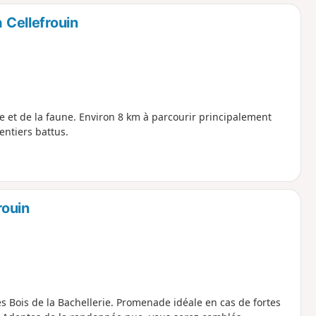
o
a
 Cellefrouin
i
m
p
ore et de la faune. Environ 8 km à parcourir principalement
entiers battus.
rouin
es Bois de la Bachellerie. Promenade idéale en cas de fortes