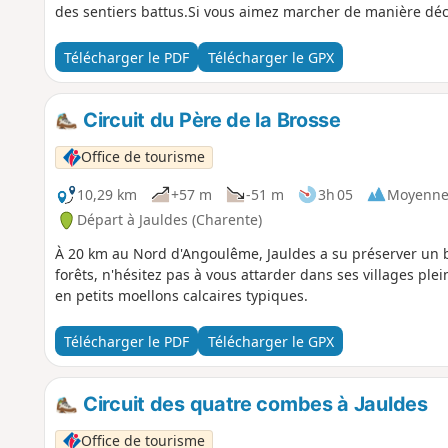
des sentiers battus.Si vous aimez marcher de manière déco
Télécharger le PDF
Télécharger le GPX
Circuit du Père de la Brosse
Office de tourisme
10,29 km
+57 m
-51 m
3h 05
Moyenn
Départ à Jauldes (Charente)
À 20 km au Nord d'Angoulême, Jauldes a su préserver un b
forêts, n'hésitez pas à vous attarder dans ses villages pl
en petits moellons calcaires typiques.
Télécharger le PDF
Télécharger le GPX
Circuit des quatre combes à Jauldes
Office de tourisme