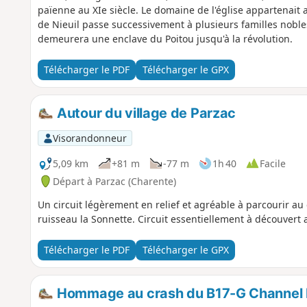
païenne au XIe siècle. Le domaine de l'église appartenait
de Nieuil passe successivement à plusieurs familles noble
demeurera une enclave du Poitou jusqu'à la révolution.
Télécharger le PDF
Télécharger le GPX
Autour du village de Parzac
Visorandonneur
5,09 km
+81 m
-77 m
1h 40
Facile
Départ à Parzac (Charente)
Un circuit légèrement en relief et agréable à parcourir au
ruisseau la Sonnette. Circuit essentiellement à découvert
Télécharger le PDF
Télécharger le GPX
Hommage au crash du B17-G Channel E