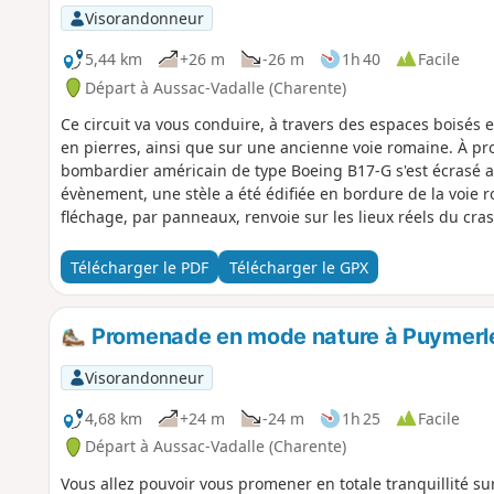
Visorandonneur
5,44 km
+26 m
-26 m
1h 40
Facile
Départ à Aussac-Vadalle (Charente)
Ce circuit va vous conduire, à travers des espaces boisés 
en pierres, ainsi que sur une ancienne voie romaine. À prox
bombardier américain de type Boeing B17-G s'est écrasé au
évènement, une stèle a été édifiée en bordure de la voie ro
fléchage, par panneaux, renvoie sur les lieux réels du cra
direction du Nord où un petit mémorial, restauré en 2024, 
quiétude.
Télécharger le PDF
Télécharger le GPX
Promenade en mode nature à Puymerl
Visorandonneur
4,68 km
+24 m
-24 m
1h 25
Facile
Départ à Aussac-Vadalle (Charente)
Vous allez pouvoir vous promener en totale tranquillité s