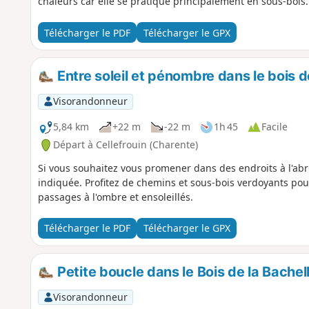
chaleurs car elle se pratique principalement en sous-boi
Télécharger le PDF
Télécharger le GPX
Entre soleil et pénombre dans le bois 
Visorandonneur
5,84 km
+22 m
-22 m
1h 45
Facile
Départ à Cellefrouin (Charente)
Si vous souhaitez vous promener dans des endroits à l'abri
indiquée. Profitez de chemins et sous-bois verdoyants pou
passages à l'ombre et ensoleillés.
Télécharger le PDF
Télécharger le GPX
Petite boucle dans le Bois de la Bachel
Visorandonneur