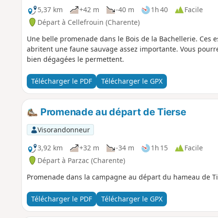
5,37 km
+42 m
-40 m
1h 40
Facile
Départ à Cellefrouin (Charente)
Une belle promenade dans le Bois de la Bachellerie. Ces es
abritent une faune sauvage assez importante. Vous pourre
bien dégagées le permettent.
Télécharger le PDF
Télécharger le GPX
Promenade au départ de Tierse
Visorandonneur
3,92 km
+32 m
-34 m
1h 15
Facile
Départ à Parzac (Charente)
Promenade dans la campagne au départ du hameau de Ti
Télécharger le PDF
Télécharger le GPX