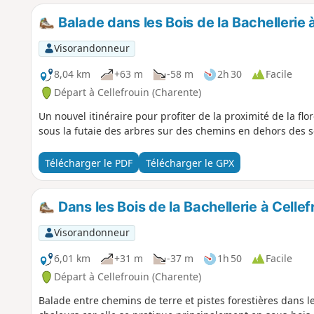
Balade dans les Bois de la Bachellerie à
Visorandonneur
8,04 km
+63 m
-58 m
2h 30
Facile
Départ à Cellefrouin (Charente)
Un nouvel itinéraire pour profiter de la proximité de la fl
sous la futaie des arbres sur des chemins en dehors des s
Télécharger le PDF
Télécharger le GPX
Dans les Bois de la Bachellerie à Cellef
Visorandonneur
6,01 km
+31 m
-37 m
1h 50
Facile
Départ à Cellefrouin (Charente)
Balade entre chemins de terre et pistes forestières dans l