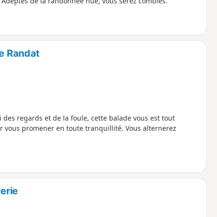
s. Adeptes de la randonnée nue, vous serez comblés.
de Randat
 des regards et de la foule, cette balade vous est tout
r vous promener en toute tranquillité. Vous alternerez
lerie