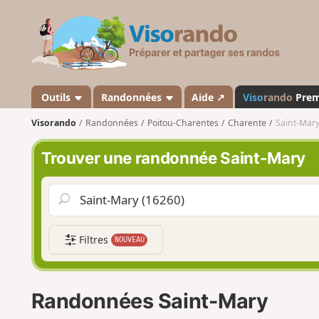
V
i
s
o
r
a
Outils
Randonnées
Aide ↗
Viso
rando
Pre
n
Visorando
Randonnées
Poitou-Charentes
Charente
Saint-Mar
d
o
Trouver une randonnée Saint-Mary
Filtres
NOUVEAU
Randonnées Saint-Mary