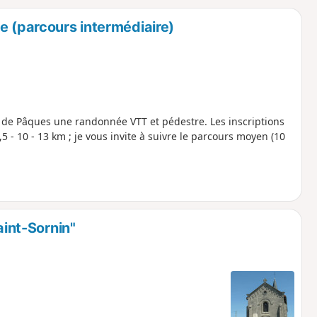
o
a
e (parcours intermédiaire)
i
m
p
de Pâques une randonnée VTT et pédestre. Les inscriptions
5 - 10 - 13 km ; je vous invite à suivre le parcours moyen (10
aint-Sornin"