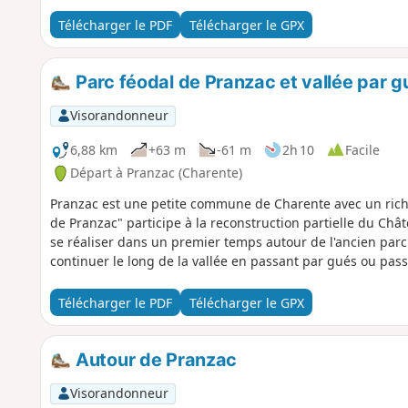
Télécharger le PDF
Télécharger le GPX
Parc féodal de Pranzac et vallée par g
Visorandonneur
6,88 km
+63 m
-61 m
2h 10
Facile
Départ à Pranzac (Charente)
Pranzac est une petite commune de Charente avec un riche 
de Pranzac" participe à la reconstruction partielle du Ch
se réaliser dans un premier temps autour de l'ancien parc 
continuer le long de la vallée en passant par gués ou pass
Télécharger le PDF
Télécharger le GPX
Autour de Pranzac
Visorandonneur