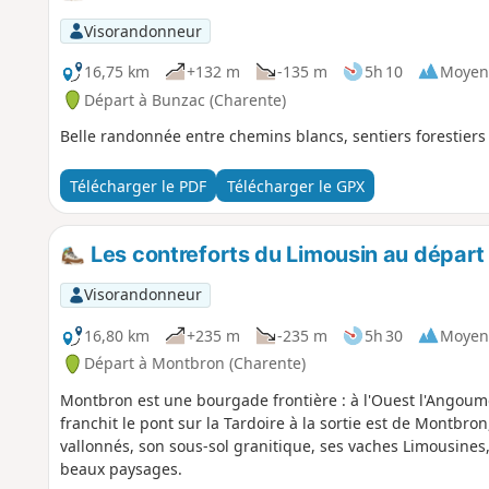
Visorandonneur
16,75 km
+132 m
-135 m
5h 10
Moyen
Départ à Bunzac (Charente)
Belle randonnée entre chemins blancs, sentiers forestiers
Télécharger le PDF
Télécharger le GPX
Les contreforts du Limousin au dépar
Visorandonneur
16,80 km
+235 m
-235 m
5h 30
Moyen
Départ à Montbron (Charente)
Montbron est une bourgade frontière : à l'Ouest l'Angoumoi
franchit le pont sur la Tardoire à la sortie est de Montbro
vallonnés, son sous-sol granitique, ses vaches Limousines
beaux paysages.