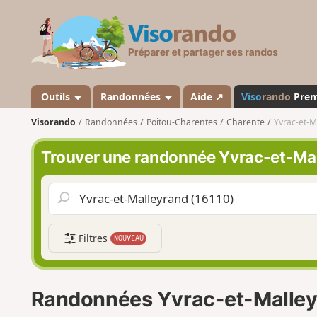
V
i
s
o
r
a
Outils
Randonnées
Aide ↗
Viso
rando
Pre
n
Visorando
Randonnées
Poitou-Charentes
Charente
Yvrac-et-M
d
o
Trouver une randonnée Yvrac-et-Ma
Filtres
NOUVEAU
Randonnées Yvrac-et-Malle