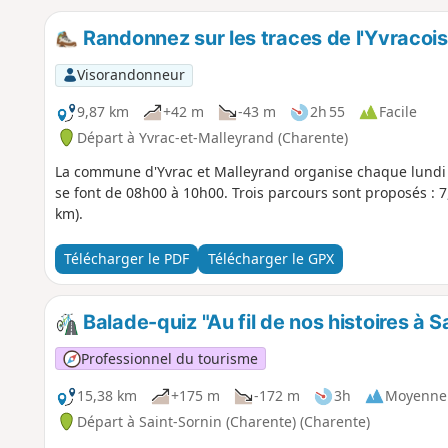
Randonnez sur les traces de l'Yvracois
Visorandonneur
9,87 km
+42 m
-43 m
2h 55
Facile
Départ à Yvrac-et-Malleyrand (Charente)
La commune d'Yvrac et Malleyrand organise chaque lundi 
se font de 08h00 à 10h00. Trois parcours sont proposés : 7,
km).
Télécharger le PDF
Télécharger le GPX
Balade-quiz "Au fil de nos histoires à S
Professionnel du tourisme
15,38 km
+175 m
-172 m
3h
Moyenne
Départ à Saint-Sornin (Charente) (Charente)