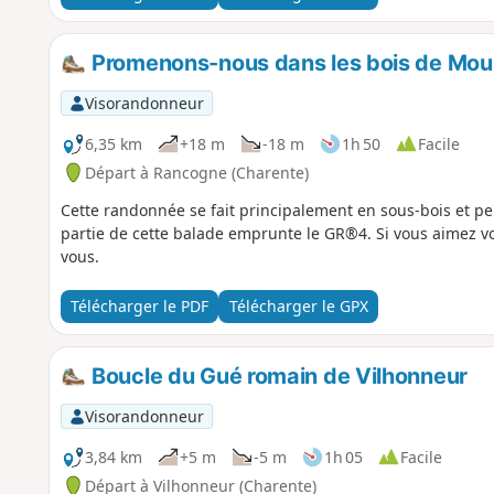
Promenons-nous dans les bois de Moul
Visorandonneur
6,35 km
+18 m
-18 m
1h 50
Facile
Départ à Rancogne (Charente)
Cette randonnée se fait principalement en sous-bois et p
partie de cette balade emprunte le GR®4. Si vous aimez vou
vous.
Télécharger le PDF
Télécharger le GPX
Boucle du Gué romain de Vilhonneur
Visorandonneur
3,84 km
+5 m
-5 m
1h 05
Facile
Départ à Vilhonneur (Charente)