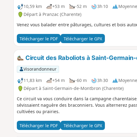
10,59 km
+53 m
-52 m
3h 10
Moyenn
Départ à Pranzac (Charente)
Venez vous balader entre pâturages, cultures et bois auto
Télécharger le PDF
Télécharger le GPX
Circuit des Raboliots à Saint-Germai
Visorandonneur
11,83 km
+54 m
-60 m
3h 30
Moyenn
Départ à Saint-Germain-de-Montbron (Charente)
Ce circuit va vous conduire dans la campagne charentaise, 
sévissaient naguère des braconniers. Vous alternerez pas
cultivées ou prairies.
Télécharger le PDF
Télécharger le GPX