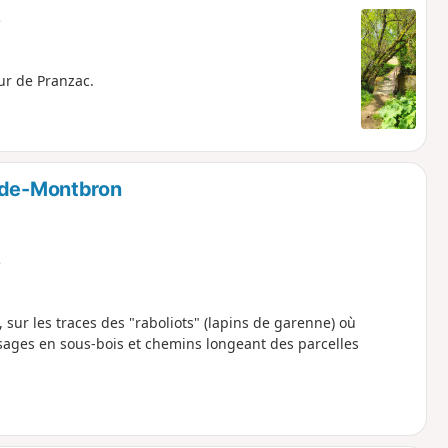
e
ur de Pranzac.
n-de-Montbron
e
sur les traces des "raboliots" (lapins de garenne) où
sages en sous-bois et chemins longeant des parcelles