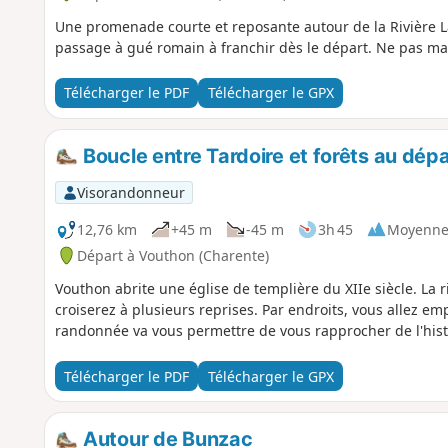
Une promenade courte et reposante autour de la Rivière 
passage à gué romain à franchir dès le départ. Ne pas ma
Télécharger le PDF
Télécharger le GPX
Boucle entre Tardoire et forêts au dép
Visorandonneur
12,76 km
+45 m
-45 m
3h 45
Moyenn
Départ à Vouthon (Charente)
Vouthon abrite une église de templière du XIIe siècle. La ri
croiserez à plusieurs reprises. Par endroits, vous allez e
randonnée va vous permettre de vous rapprocher de l'histo
Télécharger le PDF
Télécharger le GPX
Autour de Bunzac