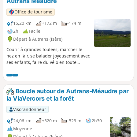
Autrans Méaudre
Office de tourisme
15,20 km
+172 m
-174 m
2h
Facile
Départ à Autrans (Isère)
Courir à grandes foulées, marcher le
nez en l’air, se balader joyeusement avec
ses enfants, faire du vélo en toute
sécurité, circuler avec des personnes à
mobilité réduite, tout est possible sur la
Via Vercors!
Boucle autour de Autrans-Méaudre par
la ViaVercors et la forêt
Visorandonneur
24,06 km
+520 m
-523 m
2h30
Moyenne
Départ à Autrans (Isère)