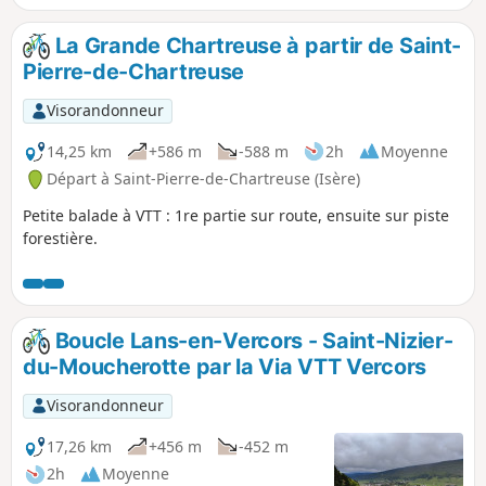
La Grande Chartreuse à partir de Saint-
Pierre-de-Chartreuse
Visorandonneur
14,25 km
+586 m
-588 m
2h
Moyenne
Départ à Saint-Pierre-de-Chartreuse (Isère)
Petite balade à VTT : 1re partie sur route, ensuite sur piste
forestière.
Boucle Lans-en-Vercors - Saint-Nizier-
du-Moucherotte par la Via VTT Vercors
Visorandonneur
17,26 km
+456 m
-452 m
2h
Moyenne