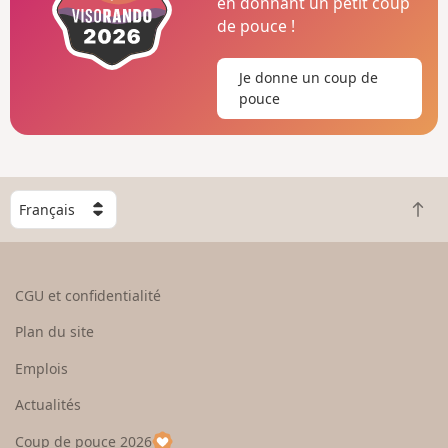
en donnant un petit coup
de pouce !
Je donne un coup de
pouce
C
R
h
e
o
t
i
o
s
CGU et confidentialité
u
i
r
s
Plan du site
e
s
n
e
Emplois
h
z
Actualités
a
u
u
n
Coup de pouce 2026