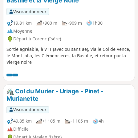
Bastille et la Vierge Noire
p
Visorandonneur
19,81 km
+900 m
-909 m
1h30
Moyenne
Départ à Corenc (Isère)
Sortie agréable, à VTT (avec ou sans ae), via le Col de Vence,
le Mont Jalla, les Clémencieres, la Bastille, et retour par la
Vierge noire
Col du Murier - Uriage - Pinet -
Murianette
Visorandonneur
49,85 km
+1 105 m
-1 105 m
4h
Difficile
Départ à Meylan (Isère)