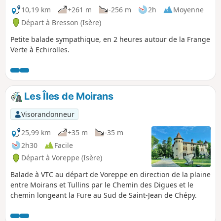
10,19 km
+261 m
-256 m
2h
Moyenne
Départ à Bresson (Isère)
Petite balade sympathique, en 2 heures autour de la Frange
Verte à Echirolles.
Les Îles de Moirans
Visorandonneur
25,99 km
+35 m
-35 m
2h30
Facile
Départ à Voreppe (Isère)
Balade à VTC au départ de Voreppe en direction de la plaine
entre Moirans et Tullins par le Chemin des Digues et le
chemin longeant la Fure au Sud de Saint-Jean de Chépy.