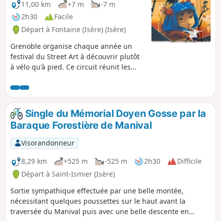
11,00 km
+7 m
-7 m
2h30
Facile
Départ à Fontaine (Isère) (Isère)
Grenoble organise chaque année un
festival du Street Art à découvrir plutôt
à vélo qu'à pied. Ce circuit réunit les
principales œuvres éphémères de ces
trois dernières années, certaines
monumentales. Les propriétaires ont
bien voulu confier leurs murs et portes
Single du Mémorial Doyen Gosse par la
de garage à des artistes renommés.
Baraque Forestière de Manival
Privilégier cette randonnée citadine
avec un départ le dimanche matin vers
Visorandonneur
9h00, à cause de la faible circulation,
d'une meilleure lumière mais surtout
8,29 km
+525 m
-525 m
2h30
Difficile
les rideaux baissés des devantures et
Départ à Saint-Ismier (Isère)
garages.
Sortie sympathique effectuée par une belle montée,
nécessitant quelques poussettes sur le haut avant la
traversée du Manival puis avec une belle descente en