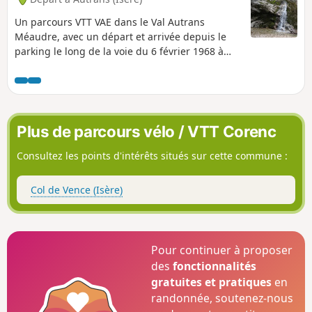
Un parcours VTT VAE dans le Val Autrans
Méaudre, avec un départ et arrivée depuis le
parking le long de la voie du 6 février 1968 à
Autrans, empruntant la ViaVercors par une
route forestière et un chemin de balade.
Plus de parcours vélo / VTT Corenc
Consultez les points d'intérêts situés sur cette commune :
Col de Vence (Isère)
Pour continuer à proposer
des
fonctionnalités
gratuites et pratiques
en
randonnée, soutenez-nous