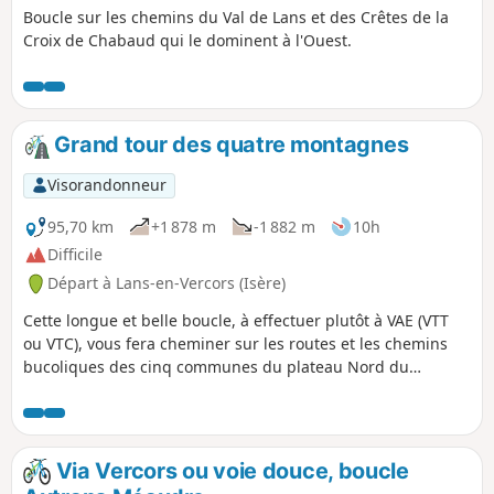
Boucle sur les chemins du Val de Lans et des Crêtes de la
Croix de Chabaud qui le dominent à l'Ouest.
Grand tour des quatre montagnes
Visorandonneur
95,70 km
+1 878 m
-1 882 m
10h
Difficile
Départ à Lans-en-Vercors (Isère)
Cette longue et belle boucle, à effectuer plutôt à VAE (VTT
ou VTC), vous fera cheminer sur les routes et les chemins
bucoliques des cinq communes du plateau Nord du
Vercors, avec parfois de superbes points de vue sur le
plateau ou sur les sommets des Alpes.
Via Vercors ou voie douce, boucle