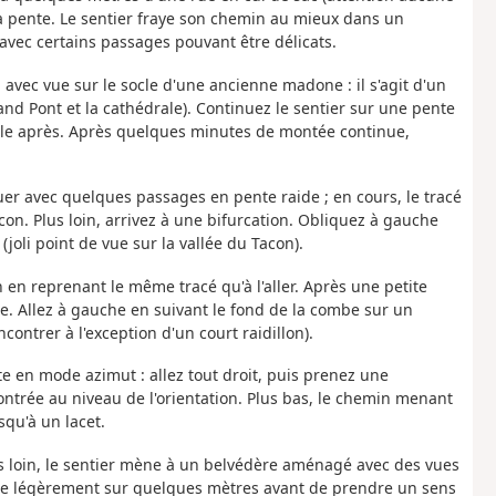
 la pente. Le sentier fraye son chemin au mieux dans un
avec certains passages pouvant être délicats.
avec vue sur le socle d'une ancienne madone : il s'agit d'un
rand Pont et la cathédrale). Continuez le sentier sur une pente
le après. Après quelques minutes de montée continue,
luer avec quelques passages en pente raide ; en cours, le tracé
acon. Plus loin, arrivez à une bifurcation. Obliquez à gauche
(joli point de vue sur la vallée du Tacon).
n en reprenant le même tracé qu'à l'aller. Après une petite
e. Allez à gauche en suivant le fond de la combe sur un
ncontrer à l'exception d'un court raidillon).
te en mode azimut : allez tout droit, puis prenez une
encontrée au niveau de l'orientation. Plus bas, le chemin menant
usqu'à un lacet.
lus loin, le sentier mène à un belvédère aménagé avec des vues
onte légèrement sur quelques mètres avant de prendre un sens