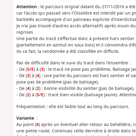
Attention :
le parcours orignal datant du 27/11/2016 a ét
car l'accès qui passait vers l'Oiselière est interdit par un
barbelés accompagné d'un panneau explicite d’interdiction
Je n'ai pas trouvé d'autres accès alternatifs après vision d
reprises
Une partie du tracé s'effectue donc à présent hors sentier e
(partiellement en azimut en sous bois) et il conviendra d'êtr
Vu ce fait, la randonnée a été classifiée en difficile.
Pas de difficulté dans le suivi du tracé dans l'ensemble :
- De (
S/E
) à (
3
) : le tracé ne pose pas problème, Balisage J
- De (
3
) à (
4
) : une partie du parcours est hors sentier et s
pose pas de problème (pas de balisage).
- De (
4
) à (
2
) : bonne visibilité du sentier (pas de balisage).
- De (
2
) à (
S/E
) : tracé bien visible (balisage Jaune). Attent
Fréquentation : elle est faible tout au long du parcours.
Variante
:
Au point (
4
) après un éventuel aller-retour au belvédère, c
une petite route. Continuez cette dernière à droite dans le