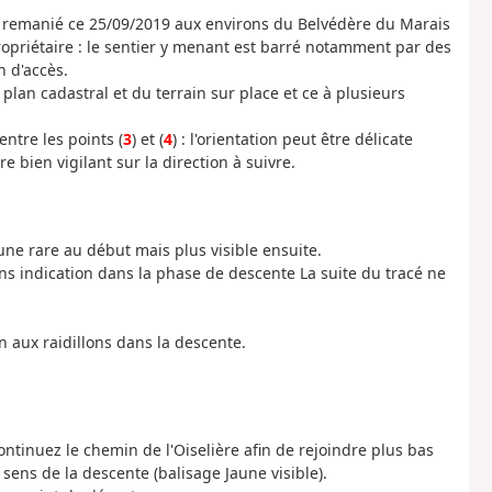
é remanié ce 25/09/2019 aux environs du Belvédère du Marais
 propriétaire : le sentier y menant est barré notamment par des
 d'accès.
u plan cadastral et du terrain sur place et ce à plusieurs
ntre les points (
3
) et (
4
) : l'orientation peut être délicate
e bien vigilant sur la direction à suivre.
aune rare au début mais plus visible ensuite.
ans indication dans la phase de descente La suite du tracé ne
ion aux raidillons dans la descente.
ontinuez le chemin de l'Oiselière afin de rejoindre plus bas
 sens de la descente (balisage Jaune visible).