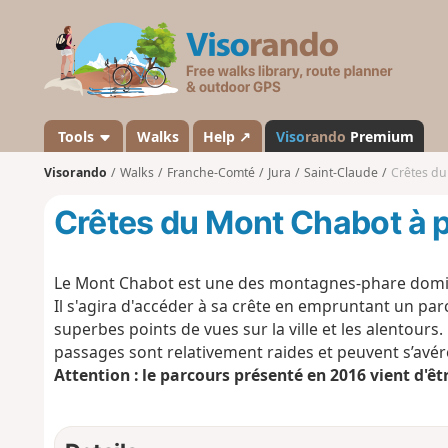
V
i
s
o
r
a
Tools
Walks
Help ↗
Viso
rando
Premium
n
Visorando
Walks
Franche-Comté
Jura
Saint-Claude
Crêtes du
d
o
Crêtes du Mont Chabot à p
Le Mont Chabot est une des montagnes-phare dominan
Il s'agira d'accéder à sa crête en empruntant un par
superbes points de vues sur la ville et les alentours
passages sont relativement raides et peuvent s’avére
Attention : le parcours présenté en 2016 vient d'êtr