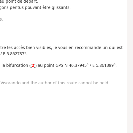
 au point de départ.
nçons pentus pouvant être glissants.
s.
re les accès bien visibles, je vous en recommande un qui est
/ E 5.862787°.
la bifurcation ((
2
)) au point GPS N 46.37945° / E 5.861389°.
Visorando and the author of this route cannot be held