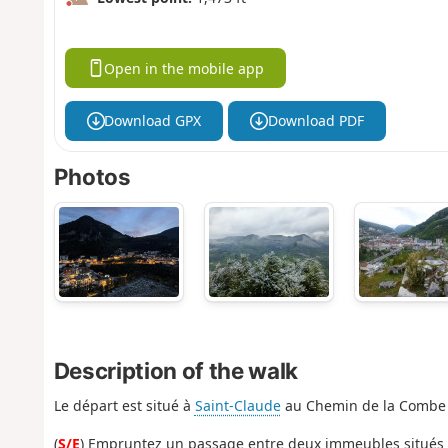
Open in the mobile app
Download GPX
Download PDF
Photos
Description of the walk
Le départ est situé à
Saint-Claude
au Chemin de la Combe d
(
S/E
) Empruntez un passage entre deux immeubles situés à