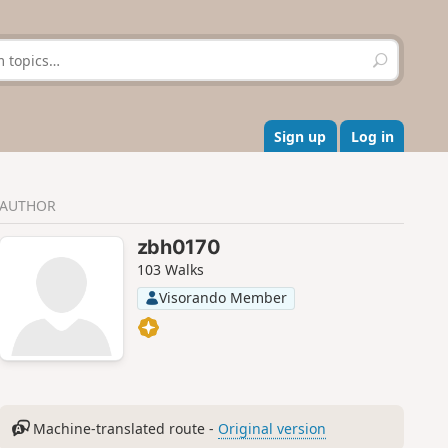
S
e
a
r
c
Sign up
Log in
h
AUTHOR
zbh0170
103 Walks
Visorando Member
Machine-translated route -
Original version