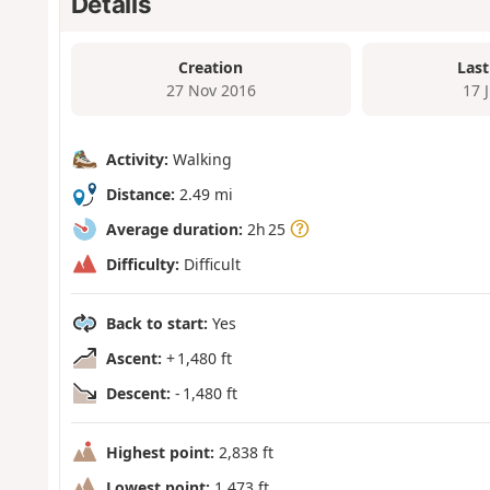
Details
Creation
Last
27 Nov 2016
17 
Activity:
Walking
Distance:
2.49 mi
Average duration:
2h 25
Difficulty:
Difficult
Back to start:
Yes
Ascent:
+ 1,480 ft
Descent:
- 1,480 ft
Highest point:
2,838 ft
Lowest point:
1,473 ft