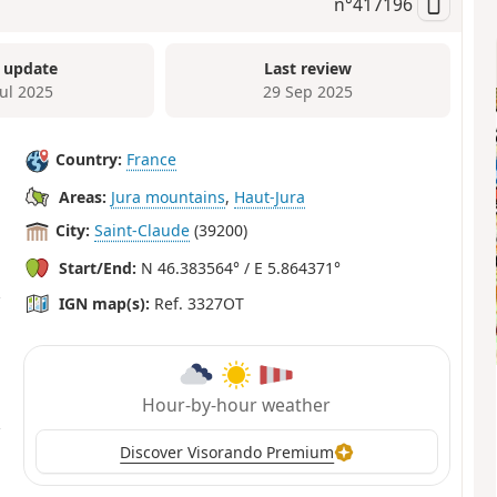
n°
417196
 update
Last review
Jul 2025
29 Sep 2025
Country:
France
Areas:
Jura mountains
,
Haut-Jura
City:
Saint-Claude
(39200)
Start/End:
N 46.383564° / E 5.864371°
IGN map(s):
Ref. 3327OT
Hour-by-hour weather
Discover Visorando Premium