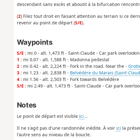
descendant sans excès et aboutit à la bifurcation rencontrée
(
2
) Filez tout droit en faisant attention au terrain si ce de
revenir au point de départ (
S/E
).
Waypoints
S/E
: mi 0 - alt. 1,473 ft - Saint-Claude - Car park overlook
1
: mi 0.07 - alt. 1,588 ft - Madonna pedestal
2
: mi 0.42 - alt. 2,224 ft - Fork in the road. Near the -
Grott
3
: mi 1.23 - alt. 2,838 ft -
Belvédère du Marais (Saint-Claud
4
: mi 1.56 - alt. 2,503 ft - Fork towards Belvédère
S/E
: mi 2.49 - alt. 1,473 ft - Saint-Claude - Car park overl
Notes
Le point de départ est visible
ici
..
Il ne s'agit pas d'une randonnée inédite. À voir
ici
la prése
l'autre sens au niveau de la boucle.