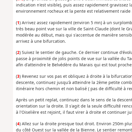
indication n'est visible), puis assez rapidement gravissez
environnement rocheux et la pente est relativement raide 
(
1
) Arrivez assez rapidement (environ 5 mn) à un surplomb 
très beau point vue sur la ville de Saint-Claude (dont le G
modérée au début, mais qui s'accentue de manière sensib
arrivez à une bifurcation.
(
2
) Suivez le sentier de gauche. Ce dernier continue d'évo
passe à proximité de jolis points de vue sur la vallée du T
afin d'atteindre le Belvédère du Marais qui est tout proche 
(
3
) Revenez sur vos pas et obliquez à droite à la bifurcatio
descente, continuez jusqu'à atteindre la 2ème petite comb
itinéraire hors chemin et non balisé ( pas de difficulté à re
Après un petit replat, continuez dans le sens de la descen
orientation sur la droite. Il s'agit de la seule difficulté r
à l'Oiselière est rejoint, il faut virer à droite et continuer j
(
4
) Allez sur la droite presque tout droit. Environ 250m p
du côté Ouest sur la vallée de la Bienne. Le sentier rem