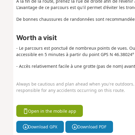
À la fin de la route, prenez la rue de droite afin de revenir
L'avantage de ce parcours est qu'il permet d'éviter les tro
De bonnes chaussures de randonnées sont recommandée
Worth a visit
- Le parcours est ponctué de nombreux points de vues. Out
accessible en 5 minutes à partir du point GPS N 46.38024° 
- Accès relativement facile à une grotte (pas de nom) avant 
Always be cautious and plan ahead when you're outdoors. 
responsible for any accidents occurring on this route.
Open in the mobile app
Download GPX
Download PDF