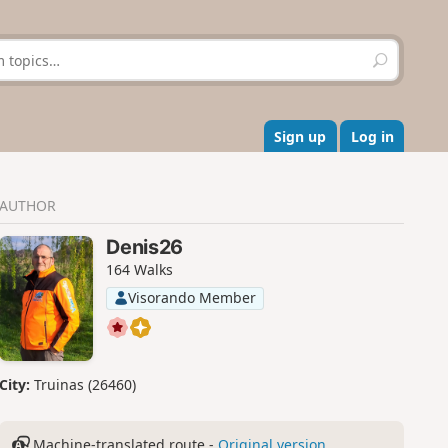
S
e
a
r
c
Sign up
Log in
h
AUTHOR
Denis26
164 Walks
Visorando Member
City:
Truinas (26460)
Machine-translated route -
Original version