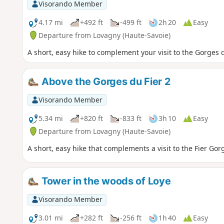
Visorando Member
4.17 mi
+492 ft
-499 ft
2h 20
Easy
Departure from Lovagny (Haute-Savoie)
A short, easy hike to complement your visit to the Gorges d
Above the Gorges du Fier 2
Visorando Member
5.34 mi
+820 ft
-833 ft
3h 10
Easy
Departure from Lovagny (Haute-Savoie)
A short, easy hike that complements a visit to the Fier Gor
Tower in the woods of Loye
Visorando Member
3.01 mi
+282 ft
-256 ft
1h 40
Easy