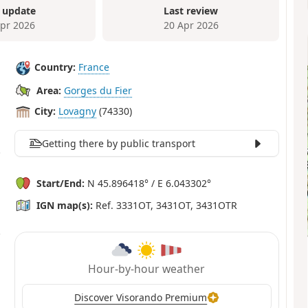
 update
Last review
Apr 2026
20 Apr 2026
Country:
France
Area:
Gorges du Fier
City:
Lovagny
(74330)
Getting there by public transport
Start/End:
N 45.896418° / E 6.043302°
IGN map(s):
Ref. 3331OT, 3431OT, 3431OTR
Hour-by-hour weather
Discover Visorando Premium