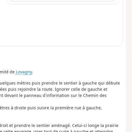
imité de
Lovagny
.
r quelques mètres puis prendre le sentier à gauche qui débute
es puis rejoindre la route. Ignorer celle de gauche et
ant devant le panneau d'information sur le Chemin des
tres à droite puis suivre la première rue à gauche,
roit et prendre le sentier aménagé. Celui-ci longe la prairie
de cette enceinte, virer tout de suite à gauche et atteindre