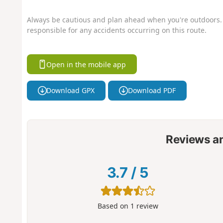
Always be cautious and plan ahead when you're outdoors. 
responsible for any accidents occurring on this route.
Open in the mobile app
Download GPX
Download PDF
Reviews a
3.7
/
5
Based on
1
review