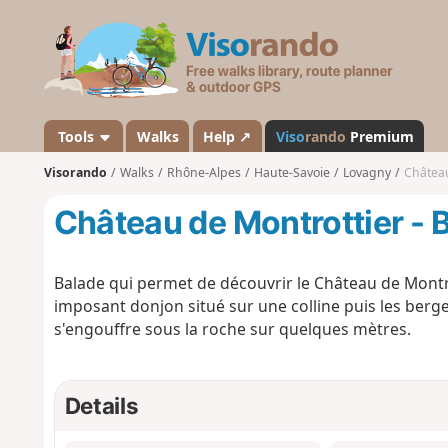
V
i
s
o
r
a
Tools
Walks
Help ↗
Viso
rando
Premium
n
Visorando
Walks
Rhône-Alpes
Haute-Savoie
Lovagny
Château
d
o
Château de Montrottier - B
Balade qui permet de découvrir le Château de Montr
imposant donjon situé sur une colline puis les berges
s'engouffre sous la roche sur quelques mètres.
Details