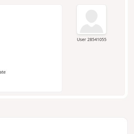
User 28541055
ate