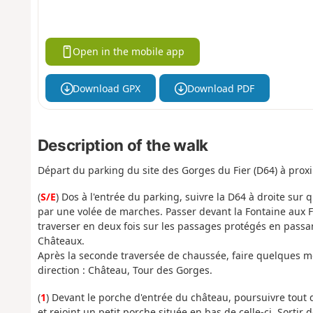
Open in the mobile app
Download GPX
Download PDF
Description of the walk
Départ du parking du site des Gorges du Fier (D64) à prox
(
S/E
) Dos à l'entrée du parking, suivre la D64 à droite su
par une volée de marches. Passer devant la Fontaine aux Fé
traverser en deux fois sur les passages protégés en pass
Châteaux.
Après la seconde traversée de chaussée, faire quelques mè
direction : Château, Tour des Gorges.
(
1
) Devant le porche d'entrée du château, poursuivre tout d
et rejoint un petit porche située en bas de celle-ci. Sortir 