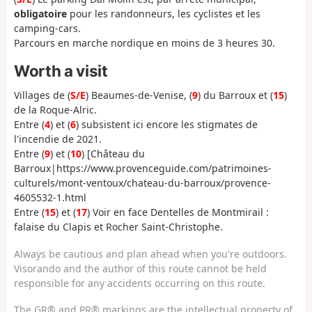
obligatoire
pour les randonneurs, les cyclistes et les
camping-cars.
Parcours en marche nordique en moins de 3 heures 30.
Worth a visit
Villages de (
S/E
) Beaumes-de-Venise, (
9
) du Barroux et (
15
)
de la Roque-Alric.
Entre (
4
) et (
6
) subsistent ici encore les stigmates de
l'incendie de 2021.
Entre (
9
) et (
10
) [Château du
Barroux|https://www.provenceguide.com/patrimoines-
culturels/mont-ventoux/chateau-du-barroux/provence-
4605532-1.html
Entre (
15
) et (
17
) Voir en face Dentelles de Montmirail :
falaise du Clapis et Rocher Saint-Christophe.
Always be cautious and plan ahead when you're outdoors.
Visorando and the author of this route cannot be held
responsible for any accidents occurring on this route.
The GR® and PR® markings are the intellectual property of