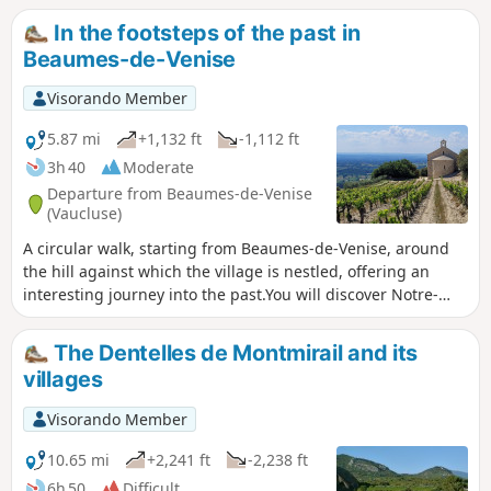
In the footsteps of the past in
Beaumes-de-Venise
Visorando Member
5.87 mi
+1,132 ft
-1,112 ft
3h 40
Moderate
Departure from Beaumes-de-Venise
(Vaucluse)
A circular walk, starting from Beaumes-de-Venise, around
the hill against which the village is nestled, offering an
interesting journey into the past.You will discover Notre-
Dame d’Aubune (12th century), its spring and its incredible
bell tower, the Grottes d’Ambrosi (former millstone
The Dentelles de Montmirail and its
quarries), the Courens oppidum where the remains of a
villages
5th-century necropolis are still visible, the Chapelle Saint-
Hilaire (7th–12th centuries), the ruins of the feudal castle
Visorando Member
overlooking the baumes (caves inhabited since prehistoric
times, which gave the town its name). Not to mention the
10.65 mi
+2,241 ft
-2,238 ft
superb panoramic views over the Comtat Venaissin plain to
6h 50
Difficult