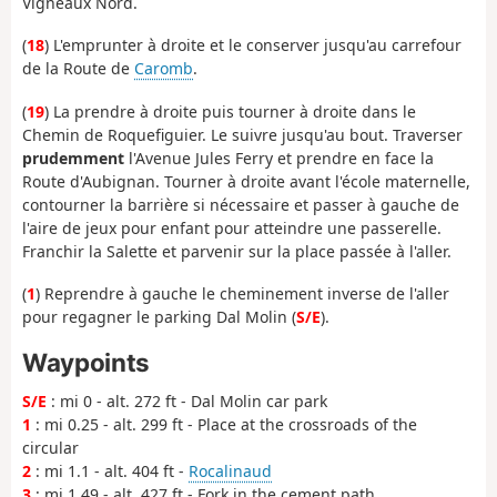
Vigneaux Nord.
(
18
) L'emprunter à droite et le conserver jusqu'au carrefour
de la Route de
Caromb
.
(
19
) La prendre à droite puis tourner à droite dans le
Chemin de Roquefiguier. Le suivre jusqu'au bout. Traverser
prudemment
l'Avenue Jules Ferry et prendre en face la
Route d'Aubignan. Tourner à droite avant l'école maternelle,
contourner la barrière si nécessaire et passer à gauche de
l'aire de jeux pour enfant pour atteindre une passerelle.
Franchir la Salette et parvenir sur la place passée à l'aller.
(
1
) Reprendre à gauche le cheminement inverse de l'aller
pour regagner le parking Dal Molin (
S/E
).
Waypoints
S/E
: mi 0 - alt. 272 ft - Dal Molin car park
1
: mi 0.25 - alt. 299 ft - Place at the crossroads of the
circular
2
: mi 1.1 - alt. 404 ft -
Rocalinaud
3
: mi 1.49 - alt. 427 ft - Fork in the cement path