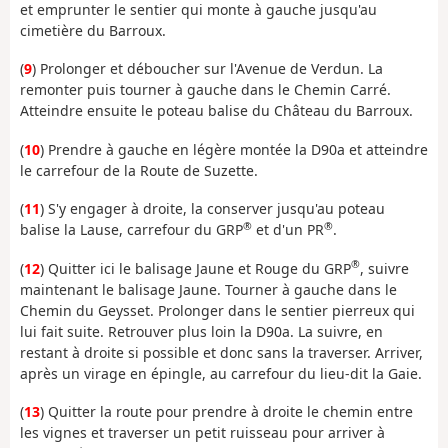
et emprunter le sentier qui monte à gauche jusqu'au
cimetière du Barroux.
(
9
) Prolonger et déboucher sur l'Avenue de Verdun. La
remonter puis tourner à gauche dans le Chemin Carré.
Atteindre ensuite le poteau balise du Château du Barroux.
(
10
) Prendre à gauche en légère montée la D90a et atteindre
le carrefour de la Route de Suzette.
(
11
) S'y engager à droite, la conserver jusqu'au poteau
®
®
balise la Lause, carrefour du GRP
et d'un PR
.
®
(
12
) Quitter ici le balisage Jaune et Rouge du GRP
, suivre
maintenant le balisage Jaune. Tourner à gauche dans le
Chemin du Geysset. Prolonger dans le sentier pierreux qui
lui fait suite. Retrouver plus loin la D90a. La suivre, en
restant à droite si possible et donc sans la traverser. Arriver,
après un virage en épingle, au carrefour du lieu-dit la Gaie.
(
13
) Quitter la route pour prendre à droite le chemin entre
les vignes et traverser un petit ruisseau pour arriver à