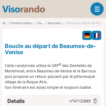
V
T
i
o
s
g
o
Walks
Provence-Alpes-Côte d'Azur
Vaucluse
Beaumes-de-Venise
Boucle au départ de Beaumes-de-Venise
g
r
l
a
e
n
n
d
Boucle au départ de Beaumes-de-
a
o
v
Venise
i
g
®
Cette randonnée utilise le GRP
des Dentelles de
a
Montmirail, entre Beaumes-de-Venise et le Barroux
t
i
puis propose un retour passant par le pittoresque
o
village de la Roque-Alric.
n
Son itinéraire est assez simple et toujours balisé.
Details
n°
67132889