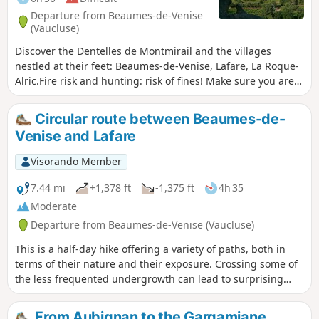
the south, the Dentelles de Montmirail to the north, and
Departure from Beaumes-de-Venise
Mont Ventoux further to the east.
(Vaucluse)
Discover the Dentelles de Montmirail and the villages
nestled at their feet: Beaumes-de-Venise, Lafare, La Roque-
Alric.Fire risk and hunting: risk of fines! Make sure you are
well informed about local regulations in the practical
information section.
Circular route between Beaumes-de-
Venise and Lafare
Visorando Member
7.44 mi
+1,378 ft
-1,375 ft
4h 35
Moderate
Departure from Beaumes-de-Venise (Vaucluse)
This is a half-day hike offering a variety of paths, both in
terms of their nature and their exposure. Crossing some of
the less frequented undergrowth can lead to surprising
encounters (eagles, wild boars, etc.).
From Aubignan to the Gargamiane