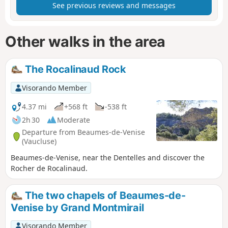
See previous reviews and messages
Other walks in the area
The Rocalinaud Rock
Visorando Member
4.37 mi
+568 ft
-538 ft
2h 30
Moderate
Departure from Beaumes-de-Venise
(Vaucluse)
Beaumes-de-Venise, near the Dentelles and discover the
Rocher de Rocalinaud.
The two chapels of Beaumes-de-
Venise by Grand Montmirail
Visorando Member