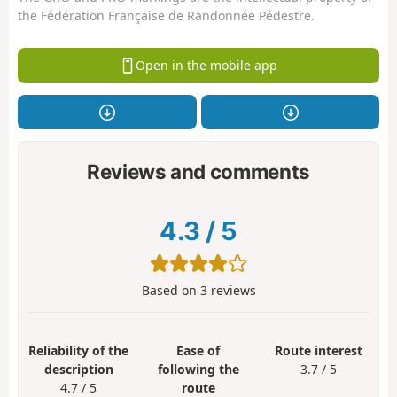
the Fédération Française de Randonnée Pédestre.
Open in the mobile app
Reviews and comments
4.3
/
5
Based on
3
reviews
Reliability of the
Ease of
Route interest
description
following the
3.7 / 5
4.7 / 5
route