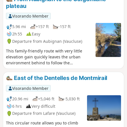
plateau
Visorando Member
5.96 mi
+157 ft
-157 ft
2h 55
Easy
Departure from Aubignan (Vaucluse)
This family-friendly route with very little
elevation gain quickly leaves the urban
environment behind to follow the
Carpentras Canal and cross the agricultural
landscapes of Provence. The panorama then
East of the Dentelles de Montmirail
opens up onto the Dentelles de Montmirail,
Mont Ventoux and the village of Beaumes-
Visorando Member
de-Venise, dominated by the Plateau des
Courens. Back in the old fortified town, the
20.96 mi
+5,046 ft
-5,030 ft
information panels (lecterns) provide a
6 hrs
Very difficult
better understanding of the history of the
Departure from Lafare (Vaucluse)
area.
This circular route allows you to climb