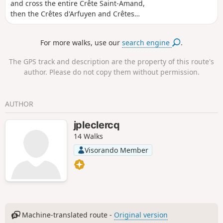
and cross the entire Crête Saint-Amand,
then the Crêtes d'Arfuyen and Crêtes
des Gippières. Panoramic views of the
Dentelles de Montmirail, Mont Ventoux
For more walks, use our
search engine
.
and Barroux throughout the route. Fire
hazard and hunting: risk of fines! Make
The GPS track and description are the property of this route's
sure you are familiar with the local
author. Please do not copy them without permission.
regulations in the practical information
section.
AUTHOR
jpleclercq
14 Walks
Visorando Member
Machine-translated route -
Original version