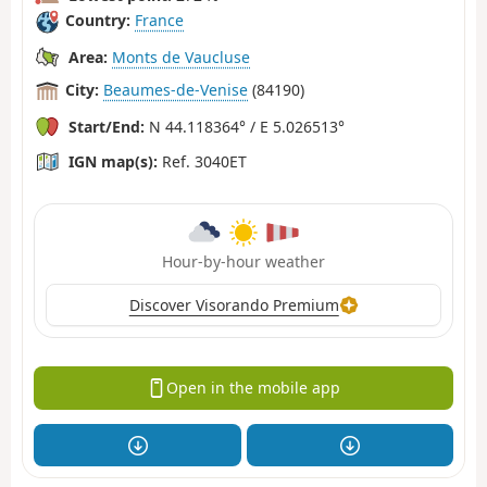
Country:
France
Area:
Monts de Vaucluse
City:
Beaumes-de-Venise
(84190)
Start/End:
N 44.118364° / E 5.026513°
IGN map(s):
Ref. 3040ET
Hour-by-hour weather
Discover Visorando Premium
Open in the mobile app