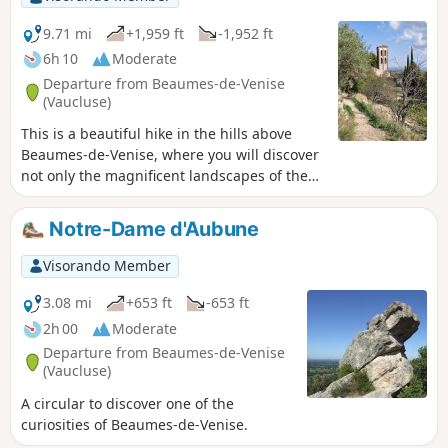
9.71 mi
+1,959 ft
-1,952 ft
6h 10
Moderate
Departure from Beaumes-de-Venise
(Vaucluse)
This is a beautiful hike in the hills above
Beaumes-de-Venise, where you will discover
not only the magnificent landscapes of the
Dentelles de Montmirail but also an
interesting historical heritage.
Notre-Dame d'Aubune
Visorando Member
3.08 mi
+653 ft
-653 ft
2h 00
Moderate
Departure from Beaumes-de-Venise
(Vaucluse)
A circular to discover one of the
curiosities of Beaumes-de-Venise.