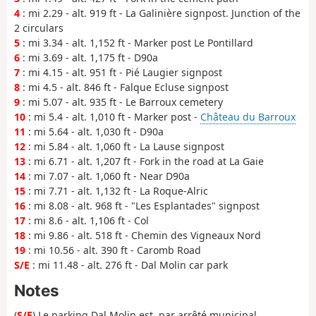
4
: mi 2.29 - alt. 919 ft - La Galinière signpost. Junction of the
2 circulars
5
: mi 3.34 - alt. 1,152 ft - Marker post Le Pontillard
6
: mi 3.69 - alt. 1,175 ft - D90a
7
: mi 4.15 - alt. 951 ft - Pié Laugier signpost
8
: mi 4.5 - alt. 846 ft - Falque Ecluse signpost
9
: mi 5.07 - alt. 935 ft - Le Barroux cemetery
10
: mi 5.4 - alt. 1,010 ft - Marker post -
Château du Barroux
11
: mi 5.64 - alt. 1,030 ft - D90a
12
: mi 5.84 - alt. 1,060 ft - La Lause signpost
13
: mi 6.71 - alt. 1,207 ft - Fork in the road at La Gaie
14
: mi 7.07 - alt. 1,060 ft - Near D90a
15
: mi 7.71 - alt. 1,132 ft - La Roque-Alric
16
: mi 8.08 - alt. 968 ft - "Les Esplantades" signpost
17
: mi 8.6 - alt. 1,106 ft - Col
18
: mi 9.86 - alt. 518 ft - Chemin des Vigneaux Nord
19
: mi 10.56 - alt. 390 ft - Caromb Road
S/E
: mi 11.48 - alt. 276 ft - Dal Molin car park
Notes
(
S/E
) Le parking Dal Molin est, par arrêté municipal,