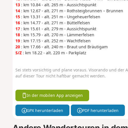
13
: km 10.84 - alt. 265 m - Aussichtspunkt
14
: km 12.67 - alt. 271 m - Rothsteigbrunnen – Brunnen
15
: km 13.31 - alt. 251 m - Ungeheuerfelsen
16
: km 14.77 - alt. 271 m - Büttelfelsen
17
: km 15.61 - alt. 279 m - Aussichtspunkt
18
: km 15.79 - alt. 270 m - Lämmerfelsen
19
: km 17.15 - alt. 252 m - Wachtfelsen
20
: km 17.66 - alt. 240 m - Braut und Bräutigam
S/Z
: km 18.22 - alt. 220 m - Parkplatz
Sei stets vorsichtig und plane voraus. Visorando und der A
auf dieser Tour nicht haftbar gemacht werden.
In der mobilen App anzeigen
GPX herunterladen
PDF herunterladen
Andere Wandertouren in dem