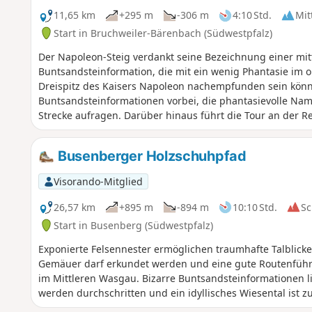
11,65 km
+295 m
-306 m
4:10 Std.
Mit
Start in Bruchweiler-Bärenbach (Südwestpfalz)
Der Napoleon-Steig verdankt seine Bezeichnung einer mi
Buntsandsteinformation, die mit ein wenig Phantasie im 
Dreispitz des Kaisers Napoleon nachempfunden sein könnt
Buntsandsteinformationen vorbei, die phantasievolle Name
Strecke aufragen. Darüber hinaus führt die Tour an der R
Feuchtwiesen im Wöllmersbachtal.
Busenberger Holzschuhpfad
Visorando-Mitglied
26,57 km
+895 m
-894 m
10:10 Std.
Sc
Start in Busenberg (Südwestpfalz)
Exponierte Felsennester ermöglichen traumhafte Talblicke,
Gemäuer darf erkundet werden und eine gute Routenführu
im Mittleren Wasgau. Bizarre Buntsandsteinformationen 
werden durchschritten und ein idyllisches Wiesental ist 