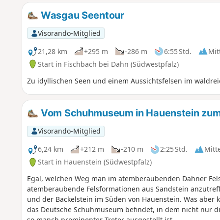
Wasgau Seentour
Visorando-Mitglied
21,28 km
+295 m
-286 m
6:55 Std.
Mit
Start in Fischbach bei Dahn (Südwestpfalz)
Zu idyllischen Seen und einem Aussichtsfelsen im waldr
Vom Schuhmuseum in Hauenstein zum K
Visorando-Mitglied
6,24 km
+212 m
-210 m
2:25 Std.
Mitt
Start in Hauenstein (Südwestpfalz)
Egal, welchen Weg man im atemberaubenden Dahner Felse
atemberaubende Felsformationen aus Sandstein anzutreffe
und der Backelstein im Süden von Hauenstein. Was aber 
das Deutsche Schuhmuseum befindet, in dem nicht nur di
so manch prominenter Treter ausgestellt ist.