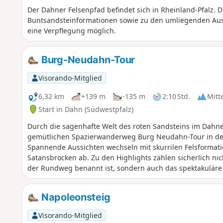
Der Dahner Felsenpfad befindet sich in Rheinland-Pfalz.
Buntsandsteinformationen sowie zu den umliegenden Auss
eine Verpflegung möglich.
Burg-Neudahn-Tour
Visorando-Mitglied
6,32 km
+139 m
-135 m
2:10 Std.
Mitt
Start in Dahn (Südwestpfalz)
Durch die sagenhafte Welt des roten Sandsteins im Dahne
gemütlichen Spazierwanderweg Burg Neudahn-Tour in d
Spannende Aussichten wechseln mit skurrilen Felsformat
Satansbrocken ab. Zu den Highlights zählen sicherlich ni
der Rundweg benannt ist, sondern auch das spektakuläre 
Moosbachtal führt.
Napoleonsteig
Visorando-Mitglied