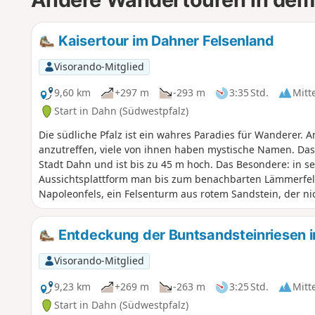
Kaisertour im Dahner Felsenland
Visorando-Mitglied
9,60 km
+297 m
-293 m
3:35 Std.
Mitt
Start in Dahn (Südwestpfalz)
Die südliche Pfalz ist ein wahres Paradies für Wanderer. A
anzutreffen, viele von ihnen haben mystische Namen. Das 
Stadt Dahn und ist bis zu 45 m hoch. Das Besondere: in sei
Aussichtsplattform man bis zum benachbarten Lämmerfel
Napoleonfels, ein Felsenturm aus rotem Sandstein, der n
sondern auch auf der knapp 10 km langen Kaisertour liegt
Entdeckung der Buntsandsteinriesen 
Visorando-Mitglied
9,23 km
+269 m
-263 m
3:25 Std.
Mitt
Start in Dahn (Südwestpfalz)