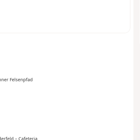
hner Felsenpfad
erfeld – Cafeteria