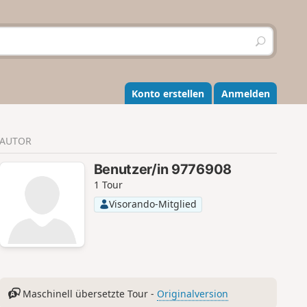
S
u
c
h
e
Konto erstellen
Anmelden
n
AUTOR
Benutzer/in 9776908
1 Tour
Visorando-Mitglied
Maschinell übersetzte Tour -
Originalversion