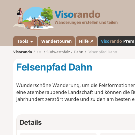
V
i
s
o
r
a
Tools
Wandertouren
Hilfe ↗
Viso
rando
Prem
n
Visorando
•••
Südwestpfalz
Dahn
Felsenpfad Dahn
d
o
Felsenpfad Dahn
Wunderschöne Wanderung, um die Felsformatione
eine atemberaubende Landschaft und können die Bu
Jahrhundert zerstört wurde und zu den am besten e
Details