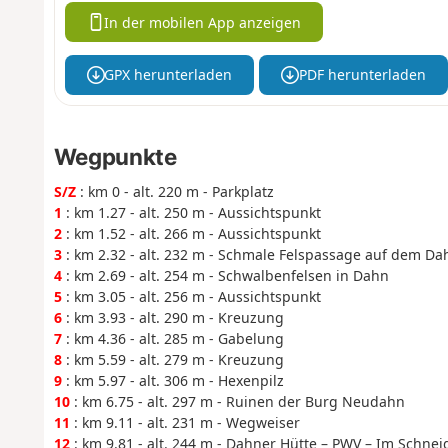
In der mobilen App anzeigen
GPX herunterladen
PDF herunterladen
Wegpunkte
S/Z
: km 0 - alt. 220 m - Parkplatz
1
: km 1.27 - alt. 250 m - Aussichtspunkt
2
: km 1.52 - alt. 266 m - Aussichtspunkt
3
: km 2.32 - alt. 232 m - Schmale Felspassage auf dem Da
4
: km 2.69 - alt. 254 m - Schwalbenfelsen in Dahn
5
: km 3.05 - alt. 256 m - Aussichtspunkt
6
: km 3.93 - alt. 290 m - Kreuzung
7
: km 4.36 - alt. 285 m - Gabelung
8
: km 5.59 - alt. 279 m - Kreuzung
9
: km 5.97 - alt. 306 m - Hexenpilz
10
: km 6.75 - alt. 297 m - Ruinen der Burg Neudahn
11
: km 9.11 - alt. 231 m - Wegweiser
12
: km 9.81 - alt. 244 m - Dahner Hütte – PWV – Im Schneid