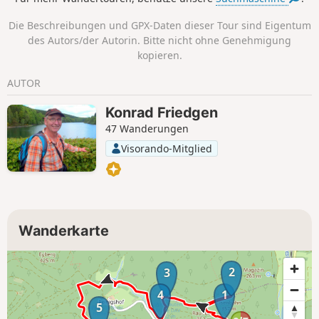
zum Himmel ragen, aber auch bemerkenswerte
Burgruinen. Dieser ursprünglich 33 km lange Weg wurde in
Die Beschreibungen und GPX-Daten dieser Tour sind Eigentum
zwei Schleifen unterteilt. Hier ist der erste, 20 km lange Teil.
des Autors/der Autorin. Bitte nicht ohne Genehmigung
kopieren.
AUTOR
Konrad Friedgen
47 Wanderungen
Visorando-Mitglied
Wanderkarte
2
3
4
1
5