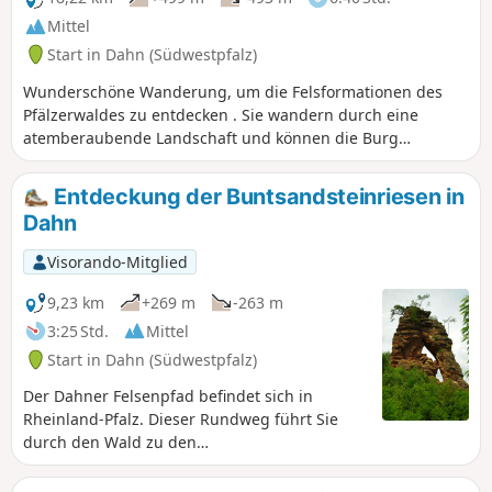
Berühmt ist auch der Napoleonfels, ein
Mittel
Felsenturm aus rotem Sandstein, der nicht nur
Start in Dahn (Südwestpfalz)
Namensgeber des Napoleonsteigs ist, sondern
auch auf der knapp 10 km langen Kaisertour
Wunderschöne Wanderung, um die Felsformationen des
liegt.
Pfälzerwaldes zu entdecken . Sie wandern durch eine
atemberaubende Landschaft und können die Burg
Neudahn entdecken, die im Bauernkrieg im 16. Jahrhundert
zerstört wurde und zu den am besten erhaltenen Burgen
Entdeckung der Buntsandsteinriesen in
des Pfälzerwaldes gehört
Dahn
Visorando-Mitglied
9,23 km
+269 m
-263 m
3:25 Std.
Mittel
Start in Dahn (Südwestpfalz)
Der Dahner Felsenpfad befindet sich in
Rheinland-Pfalz. Dieser Rundweg führt Sie
durch den Wald zu den
Buntsandsteinformationen sowie zu den
umliegenden Aussichtspunkten. Entlang der