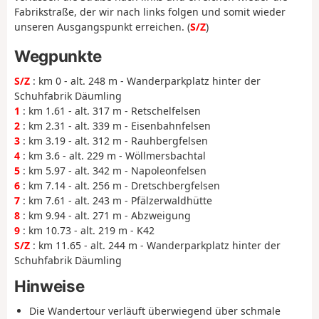
Fabrikstraße, der wir nach links folgen und somit wieder
unseren Ausgangspunkt erreichen. (
S/Z
)
Wegpunkte
S/Z
: km 0 - alt. 248 m - Wanderparkplatz hinter der
Schuhfabrik Däumling
1
: km 1.61 - alt. 317 m - Retschelfelsen
2
: km 2.31 - alt. 339 m - Eisenbahnfelsen
3
: km 3.19 - alt. 312 m - Rauhbergfelsen
4
: km 3.6 - alt. 229 m - Wöllmersbachtal
5
: km 5.97 - alt. 342 m - Napoleonfelsen
6
: km 7.14 - alt. 256 m - Dretschbergfelsen
7
: km 7.61 - alt. 243 m - Pfälzerwaldhütte
8
: km 9.94 - alt. 271 m - Abzweigung
9
: km 10.73 - alt. 219 m - K42
S/Z
: km 11.65 - alt. 244 m - Wanderparkplatz hinter der
Schuhfabrik Däumling
Hinweise
Die Wandertour verläuft überwiegend über schmale