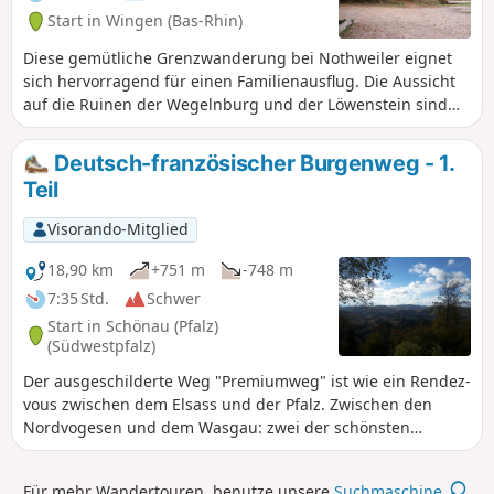
Start in Wingen (Bas-Rhin)
Diese gemütliche Grenzwanderung bei Nothweiler eignet
sich hervorragend für einen Familienausflug. Die Aussicht
auf die Ruinen der Wegelnburg und der Löwenstein sind
die Belohnung für den Aufstieg auf der Strecke. Auf der
deutschen Seite führt der Weg den Wanderer zur
Deutsch-französischer Burgenweg - 1.
Eisenerzgrube Nothweiler. Nothweiler ist ein romantisches
Teil
Dorf mit vielen Fachwerkhäusern.
Visorando-Mitglied
18,90 km
+751 m
-748 m
7:35 Std.
Schwer
Start in Schönau (Pfalz)
(Südwestpfalz)
Der ausgeschilderte Weg "Premiumweg" ist wie ein Rendez-
vous zwischen dem Elsass und der Pfalz. Zwischen den
Nordvogesen und dem Wasgau: zwei der schönsten
Naturplätze Europas aufgrund der Landschaften aus
Wäldern soweit das Auge reicht, rosa Sandsteinfelsen, die
Für mehr Wandertouren, benutze unsere
Suchmaschine
.