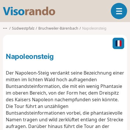
V
T
i
o
s
g
o
•••
Südwestpfalz
Bruchweiler-Bärenbach
Napoleonsteig
g
r
l
a
e
n
n
d
Napoleonsteig
a
o
v
i
Der Napoleon-Steig verdankt seine Bezeichnung einer
g
mitten im lichten Wald hoch aufragenden
a
Buntsandsteinformation, die mit ein wenig Phantasie
t
im oberen Bereich, von der Form her, dem Dreispitz
i
o
des Kaisers Napoleon nachempfunden sein könnte.
n
Die Tour führt an unzähligen
Buntsandsteinformationen vorbei, die phantasievolle
Namen tragen und wild zerklüftet entlang der Strecke
aufragen. Darüber hinaus führt die Tour an der