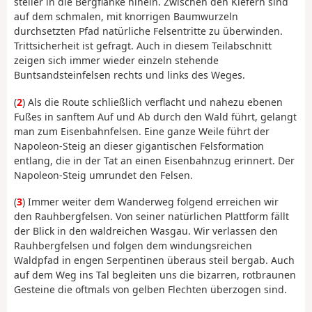
steiler in die Bergflanke hinein. Zwischen den Kiefern sind
auf dem schmalen, mit knorrigen Baumwurzeln
durchsetzten Pfad natürliche Felsentritte zu überwinden.
Trittsicherheit ist gefragt. Auch in diesem Teilabschnitt
zeigen sich immer wieder einzeln stehende
Buntsandsteinfelsen rechts und links des Weges.
(
2
) Als die Route schließlich verflacht und nahezu ebenen
Fußes in sanftem Auf und Ab durch den Wald führt, gelangt
man zum Eisenbahnfelsen. Eine ganze Weile führt der
Napoleon-Steig an dieser gigantischen Felsformation
entlang, die in der Tat an einen Eisenbahnzug erinnert. Der
Napoleon-Steig umrundet den Felsen.
(
3
) Immer weiter dem Wanderweg folgend erreichen wir
den Rauhbergfelsen. Von seiner natürlichen Plattform fällt
der Blick in den waldreichen Wasgau. Wir verlassen den
Rauhbergfelsen und folgen dem windungsreichen
Waldpfad in engen Serpentinen überaus steil bergab. Auch
auf dem Weg ins Tal begleiten uns die bizarren, rotbraunen
Gesteine die oftmals von gelben Flechten überzogen sind.