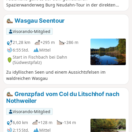
Spazierwanderweg Burg Neudahn-Tour in der direkten
Umgebung von Dahn. Spannende Aussichten wechseln mit
skurrilen Felsformationen mit Namen wie Hexenpilz oder
Wasgau Seentour
Satansbrocken ab. Zu den Highlights zählen sicherlich nicht
nur die Burgruine Neudahn, nach der der Rundweg
Visorando-Mitglied
benannt ist, sondern auch das spektakuläre Felsentor,
durch das der Weg hinab ins Moosbachtal führt.
21,28 km
+295 m
-286 m
6:55 Std.
Mittel
Start in Fischbach bei Dahn
(Südwestpfalz)
Zu idyllischen Seen und einem Aussichtsfelsen im
waldreichen Wasgau
Grenzpfad vom Col du Litschhof nach
Nothweiler
Visorando-Mitglied
6,60 km
+128 m
-134 m
2:15 Std.
Mittel