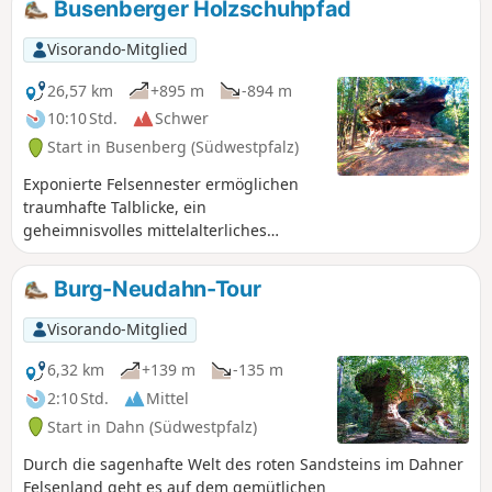
Busenberger Holzschuhpfad
Strecke ist auch eine Verpflegung möglich.
Visorando-Mitglied
26,57 km
+895 m
-894 m
10:10 Std.
Schwer
Start in Busenberg (Südwestpfalz)
Exponierte Felsennester ermöglichen
traumhafte Talblicke, ein
geheimnisvolles mittelalterliches
Gemäuer darf erkundet werden und
eine gute Routenführung sorgt für ein
Burg-Neudahn-Tour
tolles Wandererlebnis im Mittleren
Wasgau. Bizarre
Visorando-Mitglied
Buntsandsteinformationen liegen am
Weg, imposante Felsentore werden
6,32 km
+139 m
-135 m
durchschritten und ein idyllisches
2:10 Std.
Mittel
Wiesental ist zu durchwandern.
Start in Dahn (Südwestpfalz)
Durch die sagenhafte Welt des roten Sandsteins im Dahner
Felsenland geht es auf dem gemütlichen