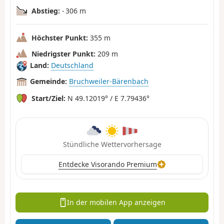
Abstieg:
- 306 m
Höchster Punkt:
355 m
Niedrigster Punkt:
209 m
Land:
Deutschland
Gemeinde:
Bruchweiler-Bärenbach
Start/Ziel:
N 49.12019° / E 7.79436°
Stündliche Wettervorhersage
Entdecke Visorando Premium
In der mobilen App anzeigen