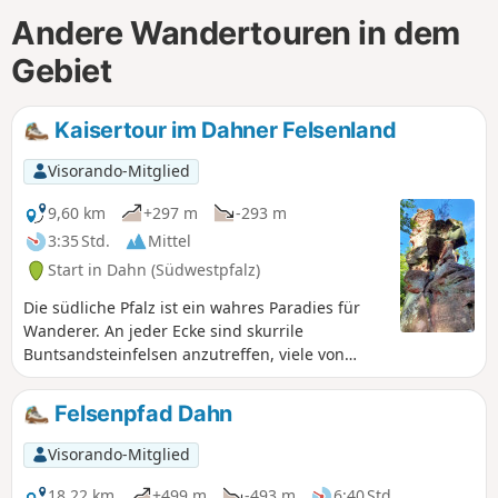
Andere Wandertouren in dem
Gebiet
Kaisertour im Dahner Felsenland
Visorando-Mitglied
9,60 km
+297 m
-293 m
3:35 Std.
Mittel
Start in Dahn (Südwestpfalz)
Die südliche Pfalz ist ein wahres Paradies für
Wanderer. An jeder Ecke sind skurrile
Buntsandsteinfelsen anzutreffen, viele von
ihnen haben mystische Namen. Das Felsmassiv
Büttelfelsen thront hoch über der Stadt Dahn
Felsenpfad Dahn
und ist bis zu 45 m hoch. Das Besondere: in
seiner Mitte befindet sich ein Felsloch, von
Visorando-Mitglied
dessen Aussichtsplattform man bis zum
benachbarten Lämmerfelsen sehen kann.
18,22 km
+499 m
-493 m
6:40 Std.