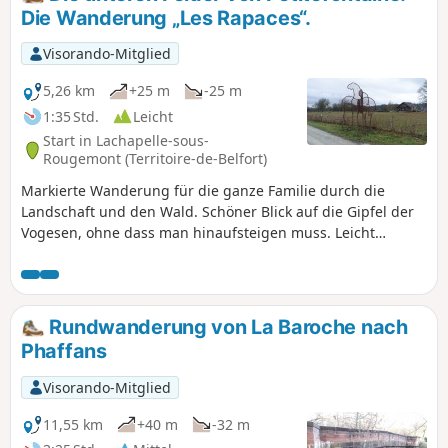
Die Wanderung „Les Rapaces“.
Visorando-Mitglied
5,26 km
+25 m
-25 m
1:35 Std.
Leicht
Start in Lachapelle-sous-
Rougemont (Territoire-de-Belfort)
Markierte Wanderung für die ganze Familie durch die
Landschaft und den Wald. Schöner Blick auf die Gipfel der
Vogesen, ohne dass man hinaufsteigen muss. Leicht
erreichbar von der D83 (ehemalige N83) aus, etwa 15 km
nordöstlich von Belfort. Zahlreiche Informationstafeln
stellen das Kulturerbe, die Fauna, die Flora und die
Landschaften vor. Die Route ist mit einem „Blauen Ring“
Rundwanderung von La Baroche nach
markiert.
Phaffans
Visorando-Mitglied
11,55 km
+40 m
-32 m