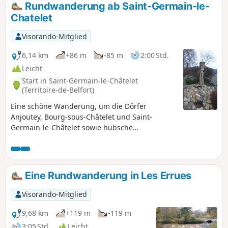
Rundwanderung ab Saint-Germain-le-
Chatelet
Visorando-Mitglied
6,14 km
+86 m
-85 m
2:00 Std.
Leicht
Start in Saint-Germain-le-Châtelet
(Territoire-de-Belfort)
Eine schöne Wanderung, um die Dörfer
Anjoutey, Bourg-sous-Châtelet und Saint-
Germain-le-Châtelet sowie hübsche
Landschaften und Wälder zu entdecken.
Besonderheit dieser Wanderung: Gedichte, die
von einem lokalen „Schreibworkshop“ verfasst
wurden, sind auf Tafeln entlang der Strecke
Eine Rundwanderung in Les Errues
ausgestellt. Die Wanderung ist mit einem
Blauen Ring markiert.
Visorando-Mitglied
9,68 km
+119 m
-119 m
3:05 Std.
Leicht