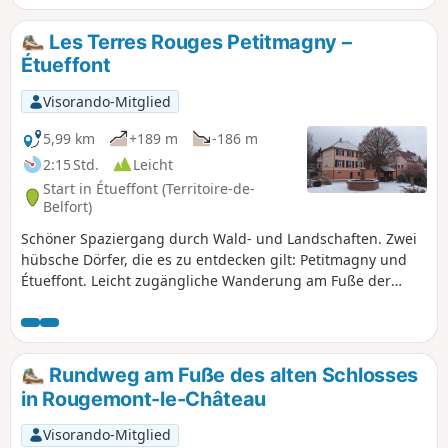
zu den herrlichen Landschaften der Südvogesen. Lassen Sie
sich von der Ruhe der Wälder und der Frische der Teiche
Les Terres Rouges Petitmagny –
verzaubern, die wahre Oasen der Artenvielfalt sind. Der
Étueffont
Startpunkt liegt am Fuße der Vogesen, etwa fünfzehn
Kilometer nördlich von Belfort. Der Weg ist markiert.
Visorando-Mitglied
5,99 km
+189 m
-186 m
2:15 Std.
Leicht
Start in Étueffont (Territoire-de-
Belfort)
Schöner Spaziergang durch Wald- und Landschaften. Zwei
hübsche Dörfer, die es zu entdecken gilt: Petitmagny und
Étueffont. Leicht zugängliche Wanderung am Fuße der
Vogesen, 15 km von Belfort entfernt. Die Wanderung ist mit
einem „Grünen Ring“ markiert.
Rundweg am Fuße des alten Schlosses
in Rougemont-le-Château
Visorando-Mitglied