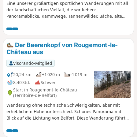
Eine unserer großartigen sportlichen Wanderungen mit all
der landschaftlichen Vielfalt, die wir lieben:
Panoramablicke, Kammwege, Tannenwälder, Bäche, alte
Steine – alles, was das Herz begehrt. Die Wanderung ist mit
einer „Grünen Scheibe“ markiert.
Der Baerenkopf von Rougemont-le-
Château aus
Visorando-Mitglied
20,24 km
+1 020 m
-1 019 m
8:40 Std.
Schwer
Start in Rougemont-le-Château
(Territoire-de-Belfort)
Wanderung ohne technische Schwierigkeiten, aber mit
erheblichem Höhenunterschied. Schönes Panorama mit
Blick auf die Lichtung von Belfort. Diese Wanderung führt
an den Sehenswürdigkeiten der Ruinen der Burg
Rougemont, der Kapelle Sainte Catherine, des Sudel, des