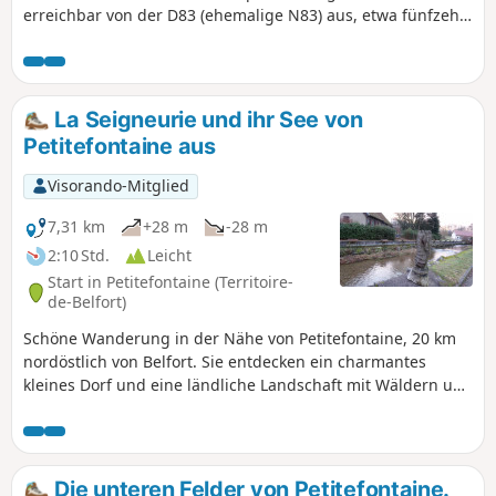
erreichbar von der D83 (ehemalige N83) aus, etwa fünfzehn
Kilometer nordöstlich von Belfort. Zahlreiche
Informationstafeln geben Einblicke in das Kulturerbe, die
Tier- und Pflanzenwelt sowie die Landschaften. Die Route ist
mit einem Roten Ring markiert.
La Seigneurie und ihr See von
Petitefontaine aus
Visorando-Mitglied
7,31 km
+28 m
-28 m
2:10 Std.
Leicht
Start in Petitefontaine (Territoire-
de-Belfort)
Schöne Wanderung in der Nähe von Petitefontaine, 20 km
nordöstlich von Belfort. Sie entdecken ein charmantes
kleines Dorf und eine ländliche Landschaft mit Wäldern und
zahlreichen Teichen. Sie können einen kleinen Abstecher
machen, um den Lac de la Seigneurie zu bewundern. Die
Wanderung ist mit einem grünen Ring markiert.
Die unteren Felder von Petitefontaine.