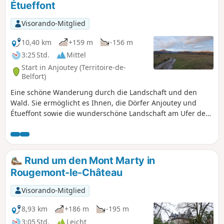
Étueffont
Zügen zu genießen.
Visorando-Mitglied
10,40 km
+159 m
-156 m
3:25 Std.
Mittel
Start in Anjoutey (Territoire-de-
Belfort)
Eine schöne Wanderung durch die Landschaft und den
Wald. Sie ermöglicht es Ihnen, die Dörfer Anjoutey und
Étueffont sowie die wunderschöne Landschaft am Ufer der
Madeleine zu entdecken. Schöne Aussicht auf die Gipfel der
Vogesen, ohne diese besteigen zu müssen. Die Wanderung
ist leicht zugänglich und liegt etwa zehn Kilometer
nordöstlich von Belfort. Die Route ist mit einem roten Ring
Rund um den Mont Marty in
markiert.
Rougemont-le-Château
Visorando-Mitglied
8,93 km
+186 m
-195 m
3:05 Std.
Leicht