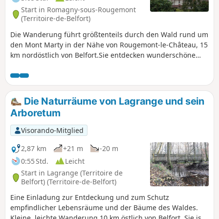
Start in Romagny-sous-Rougemont
(Territoire-de-Belfort)
Die Wanderung führt größtenteils durch den Wald rund um
den Mont Marty in der Nähe von Rougemont-le-Château, 15
km nordöstlich von Belfort.Sie entdecken wunderschöne
Landschaften und Wälder mit sehr hübschen Teichen.Sie
kommen am Entdeckungspfad des Mont Marty vorbei, der
sechzehn botanische Markierungen an den Bäumen
unserer Wälder aufweist.Die Wanderung ist mit einem
Die Naturräume von Lagrange und sein
„Blauen Ring“ markiert.
Arboretum
Visorando-Mitglied
2,87 km
+21 m
-20 m
0:55 Std.
Leicht
Start in Lagrange (Territoire de
Belfort) (Territoire-de-Belfort)
Eine Einladung zur Entdeckung und zum Schutz
empfindlicher Lebensräume und der Bäume des Waldes.
Kleine, leichte Wanderung 10 km östlich von Belfort. Sie ist