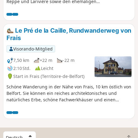
Reppe und Larivière sowie den ehemaligen
Flugplatz von Fontaine.Außerdem erwarten Sie
wunderschöne Landschaften und herrliche
Ausblicke auf die Vogesen.Diese Wanderung ist
ausgeschildert. 01/2026: Der Weg wurde am
Le Pré de la Caille, Rundwanderweg von
Ortsausgang von Reppe umgeleitet, um den
Frais
Verkehr auf der Departementsstraße zu
vermeiden.
Visorando-Mitglied
7,50 km
+22 m
-22 m
2:10 Std.
Leicht
Start in Frais (Territoire-de-Belfort)
Schöne Wanderung in der Nähe von Frais, 10 km östlich von
Belfort. Sie können ein reiches architektonisches und
natürliches Erbe, schöne Fachwerkhäuser und einen
herrlichen Blick auf die Südvogesen bewundern. Die Route
ist mit einem roten Ring markiert .
W