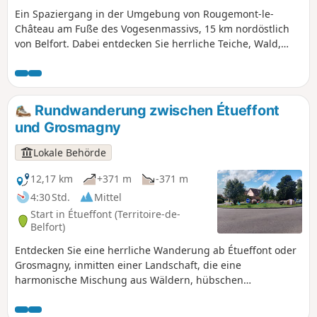
Ein Spaziergang in der Umgebung von Rougemont-le-
Château am Fuße des Vogesenmassivs, 15 km nordöstlich
von Belfort. Dabei entdecken Sie herrliche Teiche, Wald,
einige Wiesen und einen kleinen Teil dieser charmanten
Stadt. Die Route ist mit dem Wappen von Rougemont –
einer Burgzeichnung – markiert.
Rundwanderung zwischen Étueffont
und Grosmagny
Lokale Behörde
12,17 km
+371 m
-371 m
4:30 Std.
Mittel
Start in Étueffont (Territoire-de-
Belfort)
Entdecken Sie eine herrliche Wanderung ab Étueffont oder
Grosmagny, inmitten einer Landschaft, die eine
harmonische Mischung aus Wäldern, hübschen
authentischen Dörfern und friedlichen Teichen bietet. Diese
Tour ist perfekt für Naturliebhaber geeignet und führt Sie