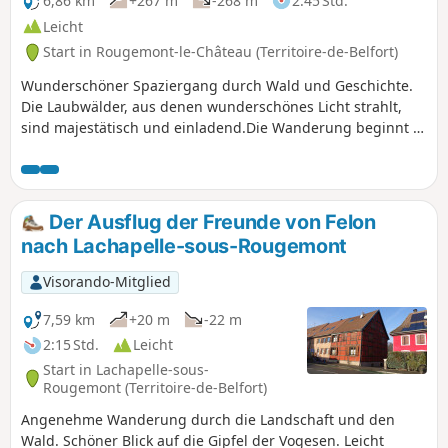
6,86 km
+267 m
-268 m
2:45 Std.
Leicht
Start in Rougemont-le-Château (Territoire-de-Belfort)
Wunderschöner Spaziergang durch Wald und Geschichte.
Die Laubwälder, aus denen wunderschönes Licht strahlt,
sind majestätisch und einladend.Die Wanderung beginnt in
La Fouille l'Âne und folgt dem GR®532, der auf die Anhöhen
des Dorfes Rougemont-le-Château führt. Nach der
Durchquerung des Waldes von La Coiche erreicht man die
Kreuzung von Le Plainot, einen Picknickplatz, und geht
Der Ausflug der Freunde von Felon
dann in Richtung der alten mittelalterlichen Burg.
nach Lachapelle-sous-Rougemont
Anschließend gelangt man über einen schattigen Weg zur
Kapelle Sainte-Catherine, einem weiteren Picknickplatz
Visorando-Mitglied
unterhalb des Sudel.Der Rückweg erfolgt über einen
ebenfalls schattigen Waldweg; nachdem man den
7,59 km
+20 m
-22 m
Steinbruch umgangen hat, kehrt man zum Ausgangspunkt
2:15 Std.
Leicht
zurück.
Start in Lachapelle-sous-
Rougemont (Territoire-de-Belfort)
Angenehme Wanderung durch die Landschaft und den
Wald. Schöner Blick auf die Gipfel der Vogesen. Leicht