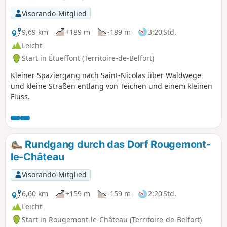
Visorando-Mitglied
9,69 km
+189 m
-189 m
3:20 Std.
Leicht
Start in Étueffont (Territoire-de-Belfort)
Kleiner Spaziergang nach Saint-Nicolas über Waldwege
und kleine Straßen entlang von Teichen und einem kleinen
Fluss.
Rundgang durch das Dorf Rougemont-
le-Château
Visorando-Mitglied
6,60 km
+159 m
-159 m
2:20 Std.
Leicht
Start in Rougemont-le-Château (Territoire-de-Belfort)