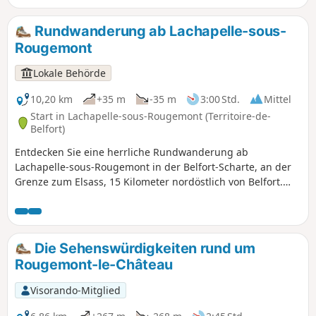
einem Roten Ring markiert.
Rundwanderung ab Lachapelle-sous-
Rougemont
Lokale Behörde
10,20 km
+35 m
-35 m
3:00 Std.
Mittel
Start in Lachapelle-sous-Rougemont (Territoire-de-
Belfort)
Entdecken Sie eine herrliche Rundwanderung ab
Lachapelle-sous-Rougemont in der Belfort-Scharte, an der
Grenze zum Elsass, 15 Kilometer nordöstlich von Belfort.
Bewundern Sie die Landschaft mit ihren Feldern, Wiesen
und herrlichen Wäldern, ohne die Storchennester in
Petitefontaine zu vergessen. Am Lac de la Seigneurie
können Sie eine Rast einlegen. Genießen Sie die
Die Sehenswürdigkeiten rund um
außergewöhnliche Aussicht auf die Südvogesen und das
Rougemont-le-Château
Schweizer Jura. Ideal für Wanderfreunde, die den Reichtum
der Natur und das kulturelle Erbe der Region entdecken
Visorando-Mitglied
möchten. Die Route ist ausgeschildert.