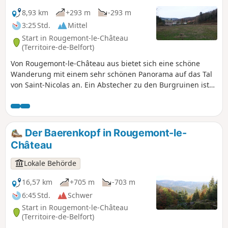
8,93 km
+293 m
-293 m
3:25 Std.
Mittel
Start in Rougemont-le-Château
(Territoire-de-Belfort)
Von Rougemont-le-Château aus bietet sich eine schöne
Wanderung mit einem sehr schönen Panorama auf das Tal
von Saint-Nicolas an. Ein Abstecher zu den Burgruinen ist
möglich.
Der Baerenkopf in Rougemont-le-
Château
Lokale Behörde
16,57 km
+705 m
-703 m
6:45 Std.
Schwer
Start in Rougemont-le-Château
(Territoire-de-Belfort)