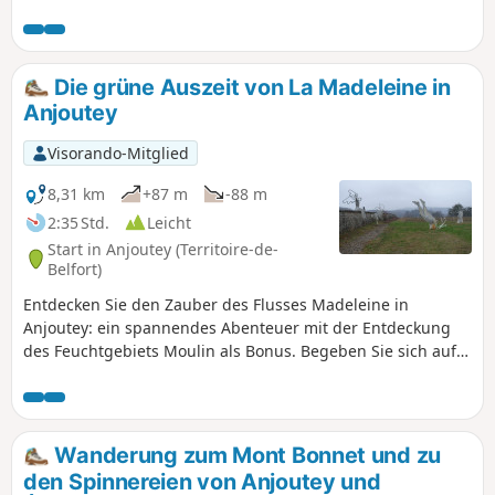
aus leicht zu erreichen, etwa zehn Kilometer nordöstlich
von Belfort. Die Route ist mit einem „Grünen Ring“ markiert.
Die grüne Auszeit von La Madeleine in
Anjoutey
Visorando-Mitglied
8,31 km
+87 m
-88 m
2:35 Std.
Leicht
Start in Anjoutey (Territoire-de-
Belfort)
Entdecken Sie den Zauber des Flusses Madeleine in
Anjoutey: ein spannendes Abenteuer mit der Entdeckung
des Feuchtgebiets Moulin als Bonus. Begeben Sie sich auf
eine dynamische Wanderung, bei der die wilde Natur der
Belfort-Lücke eine bezaubernde Landschaft offenbart.
Entdecken Sie die Vielfalt der Landschaften mit weiten
Wiesen und friedlichen Teichen, ohne die herrliche Aussicht
Wanderung zum Mont Bonnet und zu
auf die Landschaft und die Südvogesen zu vergessen. Eine
den Spinnereien von Anjoutey und
bereichernde Erfahrung, um das lokale Naturerbe in vollen