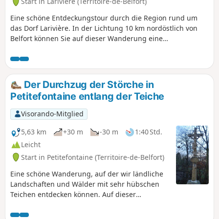
Start in Larivière (Territoire-de-Belfort)
Blick auf das Jura und die Alpen, bevor Sie
Eine schöne Entdeckungstour durch die Region rund um
zum Ausgangspunkt zurückkehren.
das Dorf Larivière. In der Lichtung 10 km nordöstlich von
Belfort können Sie auf dieser Wanderung eine
abwechslungsreiche Landschaft mit Wäldern, Teichen,
Ackerfeldern und Weiden entdecken.
Der Durchzug der Störche in
Petitefontaine entlang der Teiche
Visorando-Mitglied
5,63 km
+30 m
-30 m
1:40 Std.
Leicht
Start in Petitefontaine (Territoire-de-Belfort)
Eine schöne Wanderung, auf der wir ländliche
Landschaften und Wälder mit sehr hübschen
Teichen entdecken können. Auf dieser
Wanderung gibt es viele Wege und nur sehr
wenig Asphalt. Die Rundwanderung ist mit