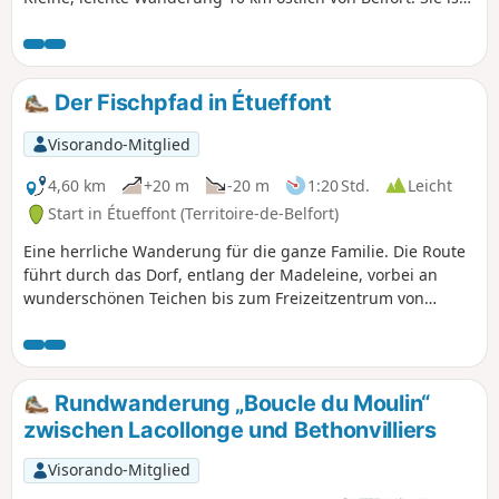
ausgeschildert.
Der Fischpfad in Étueffont
Visorando-Mitglied
4,60 km
+20 m
-20 m
1:20 Std.
Leicht
Start in Étueffont (Territoire-de-Belfort)
Eine herrliche Wanderung für die ganze Familie. Die Route
führt durch das Dorf, entlang der Madeleine, vorbei an
wunderschönen Teichen bis zum Freizeitzentrum von
Étueffont, das einen schönen Ort zum Angeln und
Picknicken bietet.
Rundwanderung „Boucle du Moulin“
zwischen Lacollonge und Bethonvilliers
Visorando-Mitglied