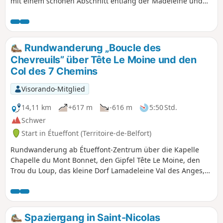
mit einem schönen Abschnitt entlang der Madeleine und
führt uns durch herrliche Landschaften aus Wäldern und
Hochwiesen. An der Kapelle von Mont Bonnet entdecken Sie
ein Stück unserer Geschichte.
Rundwanderung „Boucle des
Chevreuils” über Tête Le Moine und den
Col des 7 Chemins
Visorando-Mitglied
14,11 km
+617 m
-616 m
5:50 Std.
Schwer
Start in Étueffont (Territoire-de-Belfort)
Rundwanderung ab Étueffont-Zentrum über die Kapelle
Chapelle du Mont Bonnet, den Gipfel Tête Le Moine, den
Trou du Loup, das kleine Dorf Lamadeleine Val des Anges,
den Pass Col des Sept Chemins (offene Schutzhütte), den
Gipfel Tête des Mineurs und den Ort Le Châtelat.Folgen Sie
der Markierung des Club Vosgien „Anneau Jaune” (gelber
Ring).
Spaziergang in Saint-Nicolas