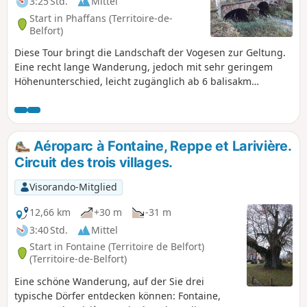
3:25 Std.
Mittel
Start in Phaffans (Territoire-de-
Belfort)
Diese Tour bringt die Landschaft der Vogesen zur Geltung.
Eine recht lange Wanderung, jedoch mit sehr geringem
Höhenunterschied, leicht zugänglich ab 6 balisakm
nordöstlich von Belfort. Schöner Blick auf die Gipfel der
Vogesen, ohne dass man hinaufsteigen muss. Sie lässt sich
leicht in zwei Abschnitte unterteilen, wenn Sie die Strecke
verkürzen möchten. Die Wanderung ist markiert.
Aéroparc à Fontaine, Reppe et Larivière.
Circuit des trois villages.
Visorando-Mitglied
12,66 km
+30 m
-31 m
3:40 Std.
Mittel
Start in Fontaine (Territoire de Belfort)
(Territoire-de-Belfort)
Eine schöne Wanderung, auf der Sie drei
typische Dörfer entdecken können: Fontaine,