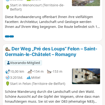
Start in Menoncourt (Territoire-de-
Belfort)
Diese Rundwanderung offenbart Ihnen ihre vielfältigen
Facetten: Architektur, Landschaft und Geologie werden
Ihnen auf Ihrem Weg begegnen. Die Route befindet sich 10
km nordöstlich von Belfort. Sie ist von der D83 (ehemals
N83) aus leicht zu erreichen. Sie ist mit einer Blauen
Scheibe markiert.
Der Weg „Pré des Loups“ Felon – Saint-
Germain-le-Châtelet – Romagny
Visorando-Mitglied
10,00 km
+154 m
-153 m
3:20 Std.
Mittel
Start in Felon (Territoire-de-Belfort)
Schöne Wanderung durch die Landschaft und den Wald.
Schöne Aussicht auf die Gipfel der Vogesen, ohne dass man
hinaufsteigen muss. Sie ist von der D83 (ehemalige N83)