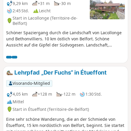
9,29 km
+31 m
-30 m
2:45 Std.
Leicht
Start in Lacollonge (Territoire-de-
Belfort)
Schöner Spaziergang durch die Landschaft von Lacollonge
und Bethonvilliers. 10 km östlich von Belfort. Schöne
Aussicht auf die Gipfel der Südvogesen. Landschaft,
durchzogen vom Fluss La Madeleine. Schöne alte
Bauernhöfe, eine schöne überdachte Holzbrücke, einige
schöne Teiche, eine alte Mühle... Die Wanderung ist
ausgeschildert.
Lehrpfad „Der Fuchs“ in Étueffont
Visorando-Mitglied
4,05 km
+128 m
-122 m
1:30 Std.
Mittel
Start in Étueffont (Territoire-de-Belfort)
Eine sehr schöne Wanderung, die an der Schmiede von
Étueffont, 15 km nordöstlich von Belfort, beginnt. Sie startet