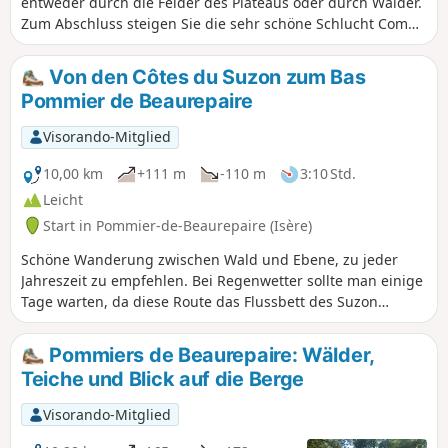
entweder durch die Felder des Plateaus oder durch Wälder.
Zum Abschluss steigen Sie die sehr schöne Schlucht Combe
du Grand Suzon hinab. Der Bach ist oft ausgetrocknet,
aber... nicht immer! Bei klarem Wetter können Sie einige
Von den Côtes du Suzon zum Bas
schöne Ausblicke auf die umliegenden Gipfel genießen.
Pommier de Beaurepaire
Visorando-Mitglied
10,00 km
+111 m
-110 m
3:10 Std.
Leicht
Start in Pommier-de-Beaurepaire (Isère)
Schöne Wanderung zwischen Wald und Ebene, zu jeder
Jahreszeit zu empfehlen. Bei Regenwetter sollte man einige
Tage warten, da diese Route das Flussbett des Suzon
durchquert. Obwohl sie in der Nähe von Saint-Barthélémy
und Beaurepaire verläuft, vermittelt der Abschnitt entlang
Pommiers de Beaurepaire: Wälder,
des Suzon das sehr angenehme Gefühl, weit weg von der
Teiche und Blick auf die Berge
Zivilisation in der Natur zu sein. Wanderung von 10 km oder
8,2 km, siehe praktische Informationen. AN ALLE WANDERER
Visorando-Mitglied
(SES), DIE MEINE WANDERROUTEN BEWÄLTIGEN: Ihr könnt