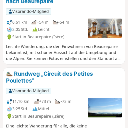
nach Beaurepaire
Visorando-Mitglied
6,61 km
+54 m
-54 m
2:05 Std.
Leicht
Start in Beaurepaire (Isère)
Leichte Wanderung, die den Einwohnern von Beaurepaire
bekannt ist, mit schöner Aussicht auf die Umgebung und
die Alpen. Sie können Fotos einstellen und den Standort auf
der Route angeben.
Rundweg „Circuit des Petites
Poulettes”
Visorando-Mitglied
11,10 km
+73 m
-73 m
3:25 Std.
Mittel
Start in Beaurepaire (Isère)
Eine leichte Wanderung für alle, die keine