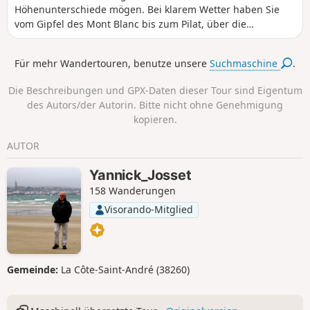
Höhenunterschiede mögen. Bei klarem Wetter haben Sie
vom Gipfel des Mont Blanc bis zum Pilat, über die
Chartreuse, die Alpen und den Vercors einen
wunderschönen Blick auf die umliegenden Gebirge.
Für mehr Wandertouren, benutze unsere
Suchmaschine
.
Die Beschreibungen und GPX-Daten dieser Tour sind Eigentum
des Autors/der Autorin. Bitte nicht ohne Genehmigung
kopieren.
AUTOR
Yannick_Josset
158 Wanderungen
Visorando-Mitglied
Gemeinde:
La Côte-Saint-André (38260)