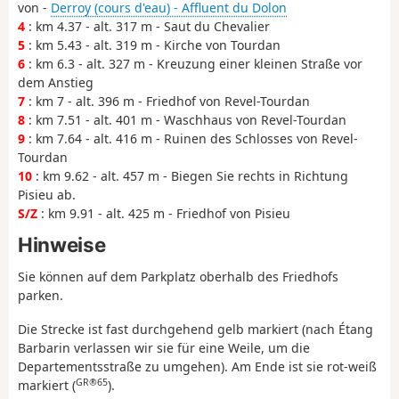
von -
Derroy (cours d'eau) - Affluent du Dolon
4
: km 4.37 - alt. 317 m - Saut du Chevalier
5
: km 5.43 - alt. 319 m - Kirche von Tourdan
6
: km 6.3 - alt. 327 m - Kreuzung einer kleinen Straße vor
dem Anstieg
7
: km 7 - alt. 396 m - Friedhof von Revel-Tourdan
8
: km 7.51 - alt. 401 m - Waschhaus von Revel-Tourdan
9
: km 7.64 - alt. 416 m - Ruinen des Schlosses von Revel-
Tourdan
10
: km 9.62 - alt. 457 m - Biegen Sie rechts in Richtung
Pisieu ab.
S/Z
: km 9.91 - alt. 425 m - Friedhof von Pisieu
Hinweise
Sie können auf dem Parkplatz oberhalb des Friedhofs
parken.
Die Strecke ist fast durchgehend gelb markiert (nach Étang
Barbarin verlassen wir sie für eine Weile, um die
Departementsstraße zu umgehen). Am Ende ist sie rot-weiß
GR®65
markiert (
).