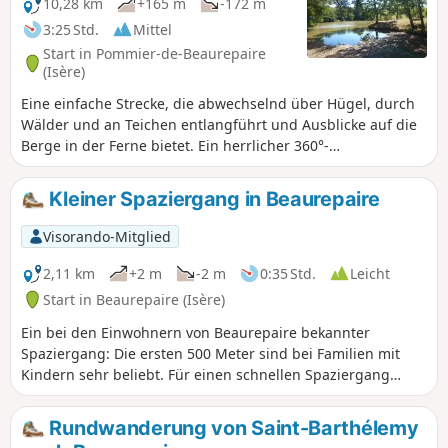
Fotos hochladen und dabei den Standort auf der Route
10,28 km
+165 m
-172 m
angeben.
3:25 Std.
Mittel
Start in Pommier-de-Beaurepaire
(Isère)
Eine einfache Strecke, die abwechselnd über Hügel, durch
Wälder und an Teichen entlangführt und Ausblicke auf die
Berge in der Ferne bietet. Ein herrlicher 360°-
Panoramablick im Dorf Pommiers-de-Beaurepaire.
Kleiner Spaziergang in Beaurepaire
Visorando-Mitglied
2,11 km
+2 m
-2 m
0:35 Std.
Leicht
Start in Beaurepaire (Isère)
Ein bei den Einwohnern von Beaurepaire bekannter
Spaziergang: Die ersten 500 Meter sind bei Familien mit
Kindern sehr beliebt. Für einen schnellen Spaziergang
benötigt man zwischen 20 und 25 Minuten, für
Spaziergänger zwischen 30 und 40 Minuten.
Rundwanderung von Saint-Barthélemy