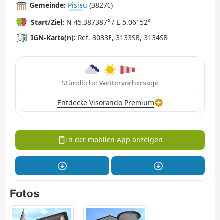
Gemeinde:
Pisieu
(38270)
Start/Ziel:
N 45.387387° / E 5.06152°
IGN-Karte(n):
Ref. 3033E, 3133SB, 3134SB
Stündliche Wettervorhersage
Entdecke Visorando Premium
In der mobilen App anzeigen
Fotos