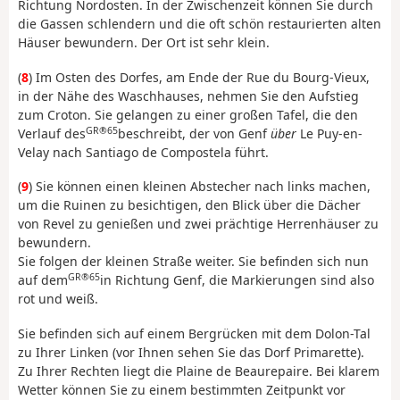
Richtung Nordosten. In der Zwischenzeit können Sie durch
die Gassen schlendern und die oft schön restaurierten alten
Häuser bewundern. Der Ort ist sehr klein.
(
8
) Im Osten des Dorfes, am Ende der Rue du Bourg-Vieux,
in der Nähe des Waschhauses, nehmen Sie den Aufstieg
zum Croton. Sie gelangen zu einer großen Tafel, die den
GR®65
Verlauf des
beschreibt, der von Genf
über
Le Puy-en-
Velay nach Santiago de Compostela führt.
(
9
) Sie können einen kleinen Abstecher nach links machen,
um die Ruinen zu besichtigen, den Blick über die Dächer
von Revel zu genießen und zwei prächtige Herrenhäuser zu
bewundern.
Sie folgen der kleinen Straße weiter. Sie befinden sich nun
GR®65
auf dem
in Richtung Genf, die Markierungen sind also
rot und weiß.
Sie befinden sich auf einem Bergrücken mit dem Dolon-Tal
zu Ihrer Linken (vor Ihnen sehen Sie das Dorf Primarette).
Zu Ihrer Rechten liegt die Plaine de Beaurepaire. Bei klarem
Wetter können Sie zu einem bestimmten Zeitpunkt vor