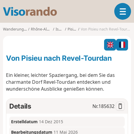
V
T
i
o
s
g
o
Wanderungen
Rhône-Alpes
Isère
Pisieu
Von Pisieu nach Revel-Tourdan
g
r
l
a
e
n
n
d
Von Pisieu nach Revel-Tourdan
a
o
v
i
Ein kleiner, leichter Spaziergang, bei dem Sie das
g
charmante Dorf Revel-Tourdan entdecken und
a
wunderschöne Ausblicke genießen können.
t
i
o
Details
Nr.
185632
n
Erstelldatum
14 Dez 2015
Bearbeitungsdatum
11 Mai 2026