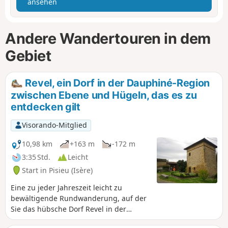
ansehen
Andere Wandertouren in dem
Gebiet
Revel, ein Dorf in der Dauphiné-Region
zwischen Ebene und Hügeln, das es zu
entdecken gilt
Visorando-Mitglied
10,98 km
+163 m
-172 m
3:35 Std.
Leicht
Start in Pisieu (Isère)
Eine zu jeder Jahreszeit leicht zu
bewältigende Rundwanderung, auf der
Sie das hübsche Dorf Revel in der
Dauphiné-Region entdecken und