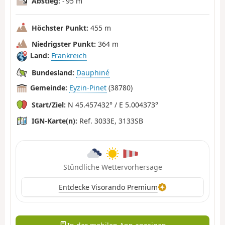
Abstieg:
- 95 m
Höchster Punkt:
455 m
Niedrigster Punkt:
364 m
Land:
Frankreich
Bundesland:
Dauphiné
Gemeinde:
Eyzin-Pinet
(38780)
Start/Ziel:
N 45.457432° / E 5.004373°
IGN-Karte(n):
Ref. 3033E, 3133SB
Stündliche Wettervorhersage
Entdecke Visorando Premium