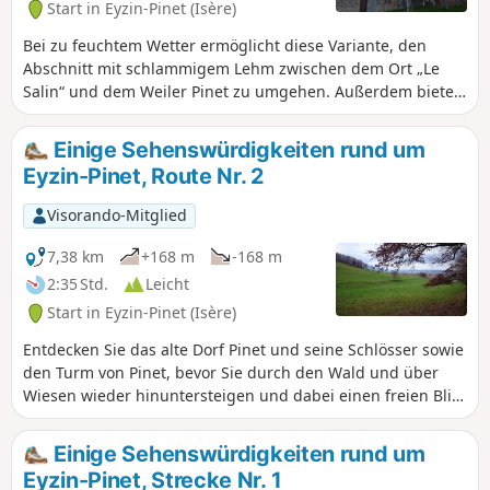
Start in Eyzin-Pinet (Isère)
Bei zu feuchtem Wetter ermöglicht diese Variante, den
Abschnitt mit schlammigem Lehm zwischen dem Ort „Le
Salin“ und dem Weiler Pinet zu umgehen. Außerdem bietet
sie einen Blick auf einen Teil des Schlosses von Montfort.
Einige Sehenswürdigkeiten rund um
Eyzin-Pinet, Route Nr. 2
Visorando-Mitglied
7,38 km
+168 m
-168 m
2:35 Std.
Leicht
Start in Eyzin-Pinet (Isère)
Entdecken Sie das alte Dorf Pinet und seine Schlösser sowie
den Turm von Pinet, bevor Sie durch den Wald und über
Wiesen wieder hinuntersteigen und dabei einen freien Blick
auf das Pilat-Massiv, die Monts du Lyonnais und den Mont
Verdun in den Monts d'Or genießen.
Einige Sehenswürdigkeiten rund um
Eyzin-Pinet, Strecke Nr. 1