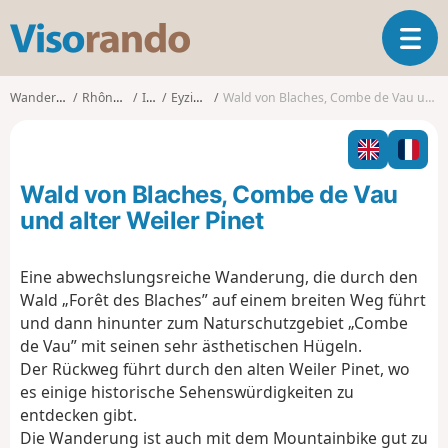
V
T
i
o
s
g
o
Wanderungen
Rhône-Alpes
Isère
Eyzin-Pinet
Wald von Blaches, Combe de Vau und alter Weiler Pinet
g
r
l
a
e
n
n
d
Wald von Blaches, Combe de Vau
a
o
v
und alter Weiler Pinet
i
g
Eine abwechslungsreiche Wanderung, die durch den
a
Wald „Forêt des Blaches” auf einem breiten Weg führt
t
i
und dann hinunter zum Naturschutzgebiet „Combe
o
de Vau” mit seinen sehr ästhetischen Hügeln.
n
Der Rückweg führt durch den alten Weiler Pinet, wo
es einige historische Sehenswürdigkeiten zu
entdecken gibt.
Die Wanderung ist auch mit dem Mountainbike gut zu