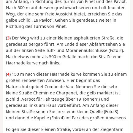
am Anfang, in Richtung des Turms von Pinet und des Paviot.
Nach 500 m auf diesem grasbewachsenen und oft feuchten
Weg, der eine sehr freie Aussicht bietet, erreichen Sie das
gelbe Schild „Le Paviot”. Gehen Sie geradeaus weiter in
Richtung des Turms von Pinet.
(
3
) Der Weg wird zu einer kleinen asphaltierten Straße, die
geradeaus bergab führt. Am Ende dieser Abfahrt sehen Sie
auf der linken Seite Tuff- und Moränenaufschlüsse (Foto 2).
Nach etwas mehr als 500 m Gefälle macht die Straße eine
Haarnadelkurve nach links.
(
4
) 150 m nach dieser Haarnadelkurve kommen Sie zu einem
großen renovierten Anwesen. Hier beginnt das
Naturschutzgebiet Combe de Vau. Nehmen Sie die sehr
kleine Straße Chemin de Charpenet, die gelb markiert ist
(Schild „Verbot für Fahrzeuge über 19 Tonnen”) und
geradeaus links am Haus vorbeiführt. Am Anfang dieser
kleinen Straße sehen Sie links eine kleine Quelle (Foto 3)
und dann die Kapelle (Foto 4) im Park des großen Anwesens.
Folgen Sie dieser kleinen Straße, vorbei an der Ziegenfarm