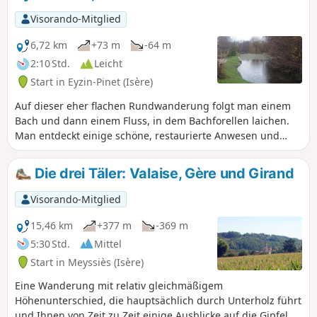
Visorando-Mitglied
6,72 km
+73 m
-64 m
2:10 Std.
Leicht
Start in Eyzin-Pinet (Isère)
Auf dieser eher flachen Rundwanderung folgt man einem
Bach und dann einem Fluss, in dem Bachforellen laichen.
Man entdeckt einige schöne, restaurierte Anwesen und
Mühlen, eine Quelle, einen See... Eine einfache, kurze und
unterhaltsame Wanderung, die bei schönem Wetter im
Die drei Täler: Valaise, Gère und Girand
Sommer unternommen werden sollte, wenn La Gère
aufgrund der Furt wenig Wasser führt.
Visorando-Mitglied
15,46 km
+377 m
-369 m
5:30 Std.
Mittel
Start in Meyssiès (Isère)
Eine Wanderung mit relativ gleichmäßigem
Höhenunterschied, die hauptsächlich durch Unterholz führt
und Ihnen von Zeit zu Zeit einige Ausblicke auf die Gipfel