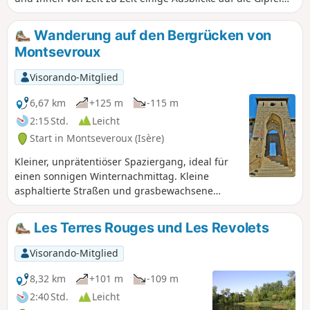
bietet.
Wanderung auf den Bergrücken von
Montsevroux
Visorando-Mitglied
6,67 km
+125 m
-115 m
2:15 Std.
Leicht
Start in Montseveroux (Isère)
Kleiner, unprätentiöser Spaziergang, ideal für
einen sonnigen Winternachmittag. Kleine
asphaltierte Straßen und grasbewachsene
Wege, die sehr nass oder sogar schlammig sein
können. Weites 360°-Panorama mit Blick auf das
Les Terres Rouges und Les Revolets
Pilat-Massiv.
Visorando-Mitglied
8,32 km
+101 m
-109 m
2:40 Std.
Leicht