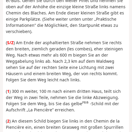
et-Buis. Gehen Sie durch den Weiler Pinet und nehmen Sie
oben auf der Anhöhe die einzige kleine Straße links namens
Chemin des Blaches. Am Ende dieser kleinen Straße gibt es
einige Parkplätze. (Siehe weiter unten unter „Praktische
Informationen” die Möglichkeit, den Startpunkt etwas zu
verschieben).
(
S/Z
) Am Ende der asphaltierten Straße nehmen Sie rechts
den breiten, ziemlich geraden (les combes), eher steinigen
Weg. Nach etwas mehr als 600 m biegen Sie an der
Weggabelung links ab. Nach 2,3 km auf dem Waldweg
sehen Sie auf der rechten Seite eine Lichtung mit zwei
Häusern und einem breiten Weg, der von rechts kommt.
Folgen Sie dem Weg leicht nach links.
(
1
) 300 m weiter, 100 m nach einem dritten Haus, teilt sich
der Weg in zwei Teile, nehmen Sie die linke Abzweigung.
PR®
Folgen Sie dem Weg, bis Sie das gelbe
-Schild mit der
Aufschrift „La Piencière” erreichen.
(
2
) An diesem Schild biegen Sie links in den Chemin de la
Piencière ein, einen breiten Grasweg mit großen Spurrillen