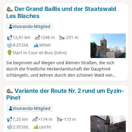
Der Grand Baillis und der Staatswald
Les Blaches
Visorando-Mitglied
12,91 km
+248 m
-251 m
4:25 Std.
Mittel
Start in Cour-et-Buis (Isère)
Sie beginnen auf Wegen und kleinen Straßen, die sich
durch die friedliche Heckenlandschaft der Dauphiné
schlängeln, und kehren durch den schönen Wald von
Blaches zurück. Auf dieser Wanderung gibt es keine
nennenswerten Schwierigkeiten.
Variante der Route Nr. 2 rund um Eyzin-
Pinet
Visorando-Mitglied
7,25 km
+174 m
-173 m
2:35 Std.
Leicht