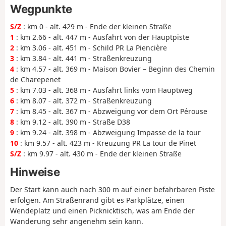
Wegpunkte
S/Z
: km 0 - alt. 429 m - Ende der kleinen Straße
1
: km 2.66 - alt. 447 m - Ausfahrt von der Hauptpiste
2
: km 3.06 - alt. 451 m - Schild PR La Piencière
3
: km 3.84 - alt. 441 m - Straßenkreuzung
4
: km 4.57 - alt. 369 m - Maison Bovier – Beginn des Chemin
de Charepenet
5
: km 7.03 - alt. 368 m - Ausfahrt links vom Hauptweg
6
: km 8.07 - alt. 372 m - Straßenkreuzung
7
: km 8.45 - alt. 367 m - Abzweigung vor dem Ort Pérouse
8
: km 9.12 - alt. 390 m - Straße D38
9
: km 9.24 - alt. 398 m - Abzweigung Impasse de la tour
10
: km 9.57 - alt. 423 m - Kreuzung PR La tour de Pinet
S/Z
: km 9.97 - alt. 430 m - Ende der kleinen Straße
Hinweise
Der Start kann auch nach 300 m auf einer befahrbaren Piste
erfolgen. Am Straßenrand gibt es Parkplätze, einen
Wendeplatz und einen Picknicktisch, was am Ende der
Wanderung sehr angenehm sein kann.