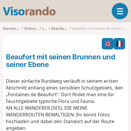
V
T
i
o
s
g
o
Wanderungen
Rhône-Alpes
Isère
Beaufort (Isère)
Beaufort mit seinen Brunnen und seiner Ebene
g
r
l
a
e
n
n
d
Beaufort mit seinen Brunnen und
a
o
v
seiner Ebene
i
g
Dieser einfache Rundweg verläuft in seinem ersten
a
Abschnitt entlang eines sensiblen Schutzgebiets, den
t
i
„Fontaines de Beaufort“. Dort findet man eine für
o
Feuchtgebiete typische Flora und Fauna.
n
AN ALLE WANDERER (SES), DIE MEINE
WANDERROUTEN BEWÄLTIGEN: Ihr könnt Fotos
hochladen und dabei den Standort auf der Route
angeben.