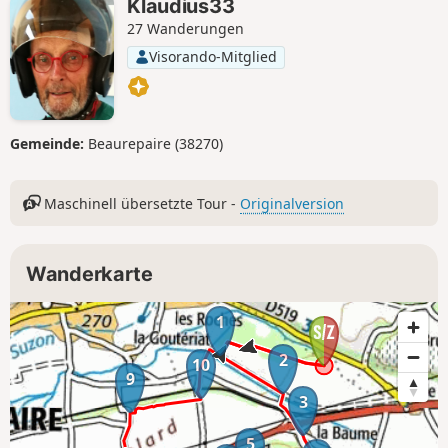
Klaudius33
27 Wanderungen
Visorando-Mitglied
Gemeinde:
Beaurepaire (38270)
Maschinell übersetzte Tour -
Originalversion
Wanderkarte
1
2
10
9
3
5