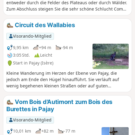
entweder durch die Felder des Plateaus oder durch Wälder.
Zum Abschluss steigen Sie die sehr schöne Schlucht Combe
du Grand Suzon hinab. Der Bach ist oft ausgetrocknet,
aber... nicht immer! Bei klarem Wetter können Sie einige
Circuit des Wallabies
schöne Ausblicke auf die umliegenden Gipfel genießen.
Visorando-Mitglied
9,95 km
+94 m
-94 m
3:05 Std.
Leicht
Start in Pajay (Isère)
Kleine Wanderung im Herzen der Ebene von Pajay, die
jedoch am Ende den Hügel hinaufführt. Sie verläuft auf
wenig begehenen kleinen Straßen oder auf guten
Schotterwegen.
Vom Bois d'Autimont zum Bois des
Burettes in Pajay
Visorando-Mitglied
10,01 km
+82 m
-77 m