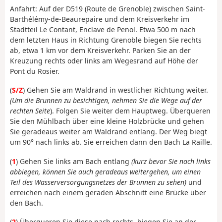
Anfahrt: Auf der D519 (Route de Grenoble) zwischen Saint-
Barthélémy-de-Beaurepaire und dem Kreisverkehr im
Stadtteil Le Contant, Enclave de Penol. Etwa 500 m nach
dem letzten Haus in Richtung Grenoble biegen Sie rechts
ab, etwa 1 km vor dem Kreisverkehr. Parken Sie an der
Kreuzung rechts oder links am Wegesrand auf Höhe der
Pont du Rosier.
(
S/Z
) Gehen Sie am Waldrand in westlicher Richtung weiter.
(Um die Brunnen zu besichtigen, nehmen Sie die Wege auf der
rechten Seite
). Folgen Sie weiter dem Hauptweg. Überqueren
Sie den Mühl­bach über eine kleine Holzbrücke und gehen
Sie geradeaus weiter am Waldrand entlang. Der Weg biegt
um 90° nach links ab. Sie erreichen dann den Bach La Raille.
(
1
) Gehen Sie links am Bach entlang
(kurz bevor Sie nach links
abbiegen, können Sie auch geradeaus weitergehen, um einen
Teil des Wasserversorgungsnetzes der Brunnen zu sehen)
und
erreichen nach einem geraden Abschnitt eine Brücke über
den Bach.
(
2
) Überqueren Sie diese nach rechts, biegen Sie an der