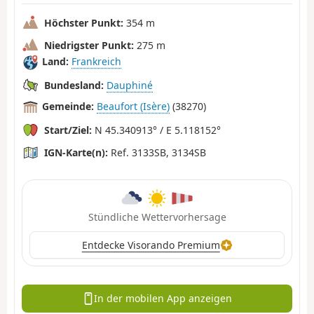
Höchster Punkt:
354 m
Niedrigster Punkt:
275 m
Land:
Frankreich
Bundesland:
Dauphiné
Gemeinde:
Beaufort (Isère)
(38270)
Start/Ziel:
N 45.340913° / E 5.118152°
IGN-Karte(n):
Ref. 3133SB, 3134SB
Stündliche Wettervorhersage
Entdecke Visorando Premium
In der mobilen App anzeigen