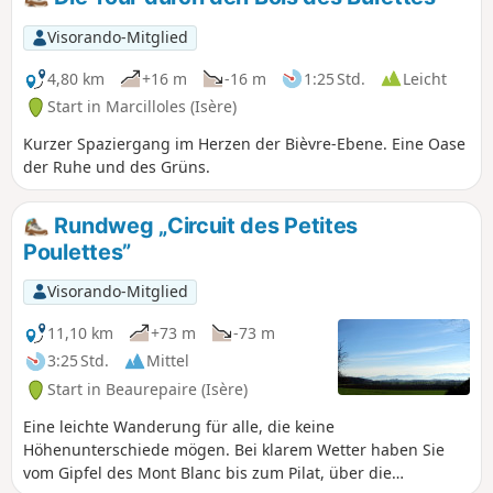
Visorando-Mitglied
4,80 km
+16 m
-16 m
1:25 Std.
Leicht
Start in Marcilloles (Isère)
Kurzer Spaziergang im Herzen der Bièvre-Ebene. Eine Oase
der Ruhe und des Grüns.
Rundweg „Circuit des Petites
Poulettes”
Visorando-Mitglied
11,10 km
+73 m
-73 m
3:25 Std.
Mittel
Start in Beaurepaire (Isère)
Eine leichte Wanderung für alle, die keine
Höhenunterschiede mögen. Bei klarem Wetter haben Sie
vom Gipfel des Mont Blanc bis zum Pilat, über die