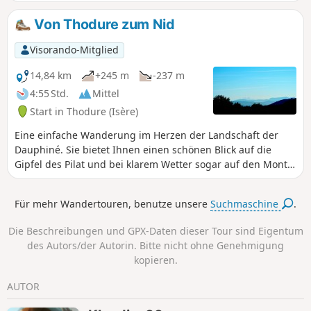
Chartreuse, die Alpen und den Vercors einen
wunderschönen Blick auf die umliegenden Gebirge.
Von Thodure zum Nid
Visorando-Mitglied
14,84 km
+245 m
-237 m
4:55 Std.
Mittel
Start in Thodure (Isère)
Eine einfache Wanderung im Herzen der Landschaft der
Dauphiné. Sie bietet Ihnen einen schönen Blick auf die
Gipfel des Pilat und bei klarem Wetter sogar auf den Mont
Blanc.
Für mehr Wandertouren, benutze unsere
Suchmaschine
.
Die Beschreibungen und GPX-Daten dieser Tour sind Eigentum
des Autors/der Autorin. Bitte nicht ohne Genehmigung
kopieren.
AUTOR