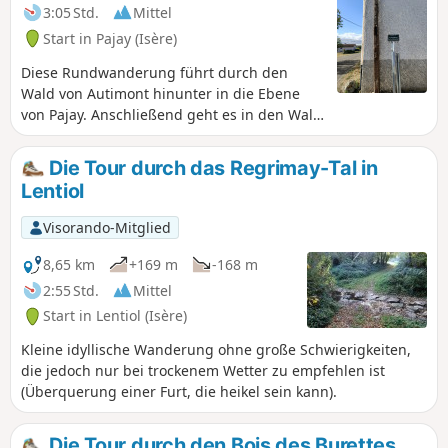
3:05 Std.
Mittel
Start in Pajay (Isère)
Diese Rundwanderung führt durch den
Wald von Autimont hinunter in die Ebene
von Pajay. Anschließend geht es in den Wald
von Les Burettes und zurück nach Pajay.
Besonderheit beim Abstieg vor der Ebene:
Die Tour durch das Regrimay-Tal in
ein Kreuz aus dem Jahr 1840 an der Ecke
Lentiol
eines Hauses an der Kreuzung von Serclier.
Schöner Blick auf das Chartreuse-Massiv
Visorando-Mitglied
beim Durchqueren der Ebene. Angenehme
Wanderung dank der abwechslungsreichen
8,65 km
+169 m
-168 m
Landschaften: Wald, Teiche usw. AN ALLE
2:55 Std.
Mittel
WANDERER (SES), DIE MEINE
Start in Lentiol (Isère)
WANDERROUTEN BEWÄLTIGEN: Ihr könnt
Fotos hochladen und dabei den Standort auf
Kleine idyllische Wanderung ohne große Schwierigkeiten,
der Route angeben.
die jedoch nur bei trockenem Wetter zu empfehlen ist
(Überquerung einer Furt, die heikel sein kann).
Die Tour durch den Bois des Burettes