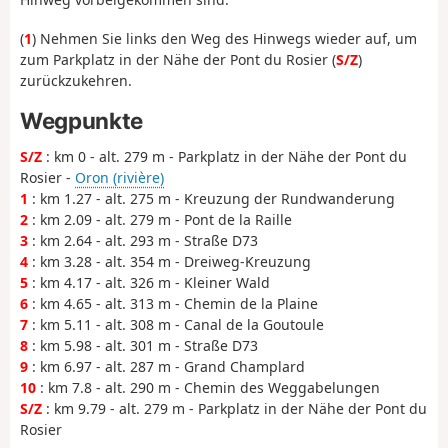
(
1
) Nehmen Sie links den Weg des Hinwegs wieder auf, um
zum Parkplatz in der Nähe der Pont du Rosier (
S/Z
)
zurückzukehren.
Wegpunkte
S/Z
: km 0 - alt. 279 m - Parkplatz in der Nähe der Pont du
Rosier -
Oron (rivière)
1
: km 1.27 - alt. 275 m - Kreuzung der Rundwanderung
2
: km 2.09 - alt. 279 m - Pont de la Raille
3
: km 2.64 - alt. 293 m - Straße D73
4
: km 3.28 - alt. 354 m - Dreiweg-Kreuzung
5
: km 4.17 - alt. 326 m - Kleiner Wald
6
: km 4.65 - alt. 313 m - Chemin de la Plaine
7
: km 5.11 - alt. 308 m - Canal de la Goutoule
8
: km 5.98 - alt. 301 m - Straße D73
9
: km 6.97 - alt. 287 m - Grand Champlard
10
: km 7.8 - alt. 290 m - Chemin des Weggabelungen
S/Z
: km 9.79 - alt. 279 m - Parkplatz in der Nähe der Pont du
Rosier