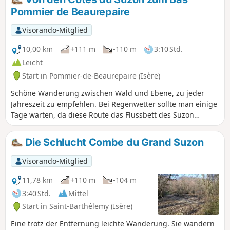
Pommier de Beaurepaire
Visorando-Mitglied
10,00 km
+111 m
-110 m
3:10 Std.
Leicht
Start in Pommier-de-Beaurepaire (Isère)
Schöne Wanderung zwischen Wald und Ebene, zu jeder
Jahreszeit zu empfehlen. Bei Regenwetter sollte man einige
Tage warten, da diese Route das Flussbett des Suzon
durchquert. Obwohl sie in der Nähe von Saint-Barthélémy
und Beaurepaire verläuft, vermittelt der Abschnitt entlang
Die Schlucht Combe du Grand Suzon
des Suzon das sehr angenehme Gefühl, weit weg von der
Zivilisation in der Natur zu sein. Wanderung von 10 km oder
Visorando-Mitglied
8,2 km, siehe praktische Informationen. AN ALLE WANDERER
(SES), DIE MEINE WANDERROUTEN BEWÄLTIGEN: Ihr könnt
11,78 km
+110 m
-104 m
Fotos hochladen und dabei den Standort auf der Route
3:40 Std.
Mittel
angeben.
Start in Saint-Barthélemy (Isère)
Eine trotz der Entfernung leichte Wanderung. Sie wandern