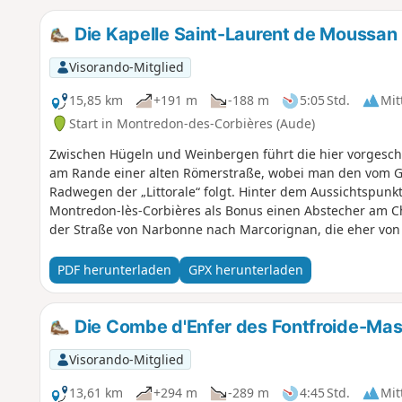
Die Kapelle Saint-Laurent de Moussan
Visorando-Mitglied
15,85 km
+191 m
-188 m
5:05 Std.
Mit
Start in Montredon-des-Corbières (Aude)
Zwischen Hügeln und Weinbergen führt die hier vorgeschl
am Rande einer alten Römerstraße, wobei man den vom
Radwegen der „Littorale“ folgt. Hinter dem Aussichtspunk
Montredon-lès-Corbières als Bonus einen Abstecher am Ch
der Straße von Narbonne nach Marcorignan, die eher von
bekommt! Da diese Route, abgesehen vom Zugang zur Ka
Sentier du Plana, nicht ausgeschildert ist, empfiehlt es 
PDF herunterladen
GPX herunterladen
gespeichert zu haben, um die Wanderung ohne Orientier
Die Combe d'Enfer des Fontfroide-Mas
Visorando-Mitglied
13,61 km
+294 m
-289 m
4:45 Std.
Mit