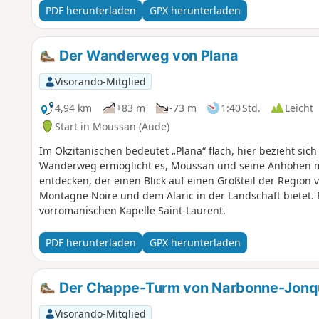
PDF herunterladen
GPX herunterladen
Der Wanderweg von Plana
Visorando-Mitglied
4,94 km
+83 m
-73 m
1:40 Std.
Leicht
Start in Moussan (Aude)
Im Okzitanischen bedeutet „Plana“ flach, hier bezieht sich
Wanderweg ermöglicht es, Moussan und seine Anhöhen mi
entdecken, der einen Blick auf einen Großteil der Region 
Montagne Noire und dem Alaric in der Landschaft bietet. 
vorromanischen Kapelle Saint-Laurent.
PDF herunterladen
GPX herunterladen
Der Chappe-Turm von Narbonne-Jonq
Visorando-Mitglied