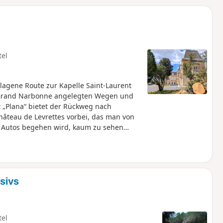
u
n
m
tel
agene Route zur Kapelle Saint-Laurent
 Grand Narbonne angelegten Wegen und
t „Plana“ bietet der Rückweg nach
âteau de Levrettes vorbei, das man von
 Autos begehen wird, kaum zu sehen
pelle von Marcorignan aus und dem
sich, die Route auf dem Smartphone
ungsprobleme anzutreten.
sivs
tel