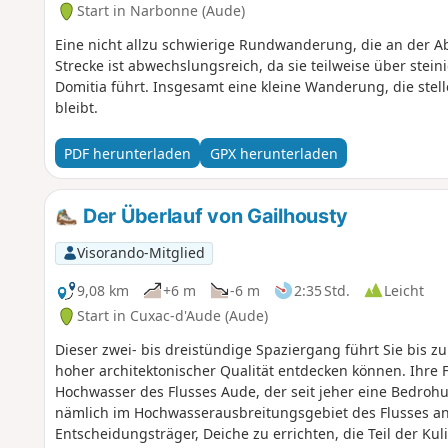
Start in Narbonne (Aude)
Eine nicht allzu schwierige Rundwanderung, die an der Ab
Strecke ist abwechslungsreich, da sie teilweise über stei
Domitia führt. Insgesamt eine kleine Wanderung, die ste
bleibt.
PDF herunterladen
GPX herunterladen
Der Überlauf von Gailhousty
Visorando-Mitglied
9,08 km
+6 m
-6 m
2:35 Std.
Leicht
Start in Cuxac-d'Aude (Aude)
Dieser zwei- bis dreistündige Spaziergang führt Sie bis z
hoher architektonischer Qualität entdecken können. Ihre
Hochwasser des Flusses Aude, der seit jeher eine Bedrohu
nämlich im Hochwasserausbreitungsgebiet des Flusses a
Entscheidungsträger, Deiche zu errichten, die Teil der Kul