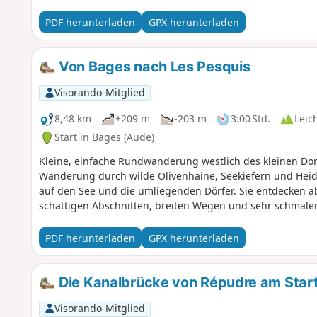
PDF herunterladen
GPX herunterladen
Von Bages nach Les Pesquis
Visorando-Mitglied
8,48 km
+209 m
-203 m
3:00 Std.
Leic
Start in Bages (Aude)
Kleine, einfache Rundwanderung westlich des kleinen Do
Wanderung durch wilde Olivenhaine, Seekiefern und Heide
auf den See und die umliegenden Dörfer. Sie entdecken 
schattigen Abschnitten, breiten Wegen und sehr schmale
PDF herunterladen
GPX herunterladen
Die Kanalbrücke von Répudre am Start
Visorando-Mitglied