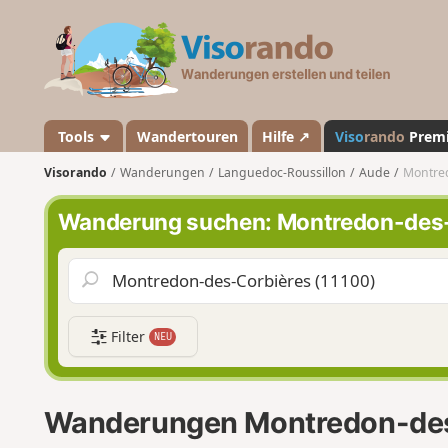
V
i
s
o
r
a
Tools
Wandertouren
Hilfe ↗
Viso
rando
Prem
n
Visorando
Wanderungen
Languedoc-Roussillon
Aude
Montre
d
o
Wanderung suchen: Montredon-des
Filter
NEU
Wanderungen Montredon-des