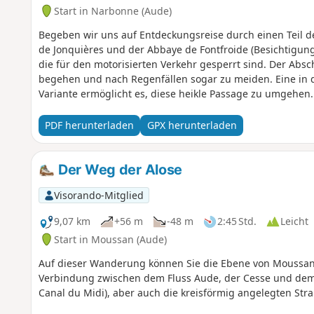
Start in Narbonne (Aude)
Begeben wir uns auf Entdeckungsreise durch einen Teil d
de Jonquières und der Abbaye de Fontfroide (Besichtigun
die für den motorisierten Verkehr gesperrt sind. Der Absch
begehen und nach Regenfällen sogar zu meiden. Eine in 
Variante ermöglicht es, diese heikle Passage zu umgehen.
PDF herunterladen
GPX herunterladen
Der Weg der Alose
Visorando-Mitglied
9,07 km
+56 m
-48 m
2:45 Std.
Leicht
Start in Moussan (Aude)
Auf dieser Wanderung können Sie die Ebene von Moussan
Verbindung zwischen dem Fluss Aude, der Cesse und dem 
Canal du Midi), aber auch die kreisförmig angelegten Str