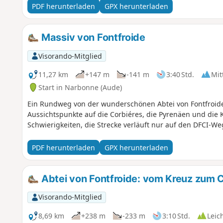
PDF herunterladen
GPX herunterladen
Massiv von Fontfroide
Visorando-Mitglied
11,27 km
+147 m
-141 m
3:40 Std.
Mit
Start in Narbonne (Aude)
Ein Rundweg von der wunderschönen Abtei von Fontfroide
Aussichtspunkte auf die Corbiéres, die Pyrenäen und die
Schwierigkeiten, die Strecke verläuft nur auf den DFCI-W
PDF herunterladen
GPX herunterladen
Abtei von Fontfroide: vom Kreuz zum 
Visorando-Mitglied
8,69 km
+238 m
-233 m
3:10 Std.
Leic