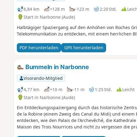
6,84 km
+128 m
-123 m
2:20 Std.
Leic
Start in Narbonne (Aude)
Halbtägiger Spaziergang auf den Anhöhen von Roches Gri
Telekommunikation zu entdecken, mit einem herrlichen Bl
PDF herunterladen
GPX herunterladen
Bummeln in Narbonne
Visorando-Mitglied
4,77 km
+10 m
-11 m
1:25 Std.
Leicht
Start in Narbonne (Aude)
Ein Entdeckungsspaziergang durch das historische Zent
de la Robine (einem Zweig des Canal du Midi) und einem
entdecken, wie den Palais de l'Archevêché, die Kathedrale 
Maison des Trois Nourrices und nicht zu vergessen die pr