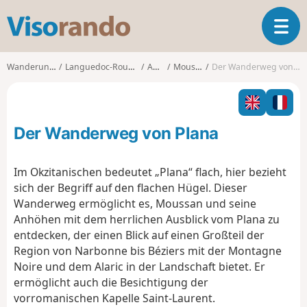
V
T
i
o
s
g
o
Wanderungen
Languedoc-Roussillon
Aude
Moussan
Der Wanderweg von Plana
g
r
l
a
e
n
n
d
Der Wanderweg von Plana
a
o
v
i
Im Okzitanischen bedeutet „Plana“ flach, hier bezieht
g
sich der Begriff auf den flachen Hügel. Dieser
a
Wanderweg ermöglicht es, Moussan und seine
t
Anhöhen mit dem herrlichen Ausblick vom Plana zu
i
o
entdecken, der einen Blick auf einen Großteil der
n
Region von Narbonne bis Béziers mit der Montagne
Noire und dem Alaric in der Landschaft bietet. Er
ermöglicht auch die Besichtigung der
vorromanischen Kapelle Saint-Laurent.