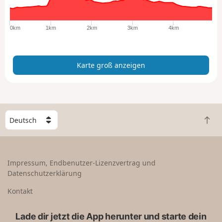
r
o
ß
0km
1km
2km
3km
4km
a
n
z
Karte groß anzeigen
e
i
g
e
n
W
Z
ä
u
h
r
l
ü
e
Impressum, Endbenutzer-Lizenzvertrag und
c
e
Datenschutzerklärung
k
i
n
n
Kontakt
a
L
c
a
Lade dir jetzt die App herunter und starte dein
h
n