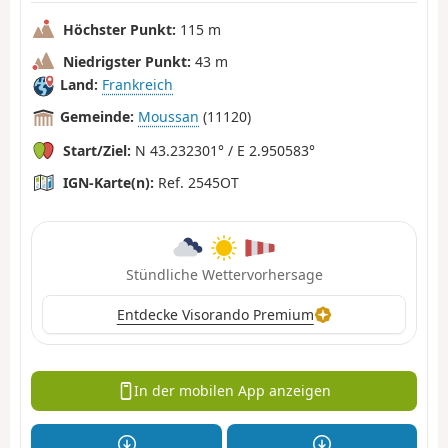
Höchster Punkt:
115 m
Niedrigster Punkt:
43 m
Land:
Frankreich
Gemeinde:
Moussan
(11120)
Start/Ziel:
N 43.232301° / E 2.950583°
IGN-Karte(n):
Ref. 2545OT
Stündliche Wettervorhersage
Entdecke Visorando Premium
In der mobilen App anzeigen