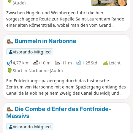
(Aude)
Zwischen Hügeln und Weinbergen führt die hier
vorgeschlagene Route zur Kapelle Saint-Laurent am Rande
einer alten Römerstraße, wobei man den vom Grand
Narbonne angelegten Wegen und Radwegen der „Littorale“
folgt. Hinter dem Aussichtspunkt „Plana“ bietet der
Bummeln in Narbonne
Rückweg nach Montredon-lès-Corbières als Bonus einen
Abstecher am Château de Levrettes vorbei, das man von der
Visorando-Mitglied
Straße von Narbonne nach Marcorignan, die eher von Autos
begehen wird, kaum zu sehen bekommt! Da diese Route,
4,77 km
+10 m
-11 m
1:25 Std.
Leicht
abgesehen vom Zugang zur Kapelle von Marcorignan aus
Start in Narbonne (Aude)
und dem Sentier du Plana, nicht ausgeschildert ist,
Ein Entdeckungsspaziergang durch das historische
empfiehlt es sich, die Route auf dem Smartphone
Zentrum von Narbonne mit einem Spaziergang entlang des
gespeichert zu haben, um die Wanderung ohne
Canal de la Robine (einem Zweig des Canal du Midi) und
Orientierungsprobleme anzutreten.
einem Bummel durch die Straßen, um die Wahrzeichen der
Stadt zu entdecken, wie den Palais de l'Archevêché, die
Die Combe d'Enfer des Fontfroide-
Kathedrale Saint-Juste et Saint-Pasteur, die Pont des
Massivs
Marchands, das Maison des Trois Nourrices und nicht zu
vergessen die prächtigen Markthallen.
Visorando-Mitglied