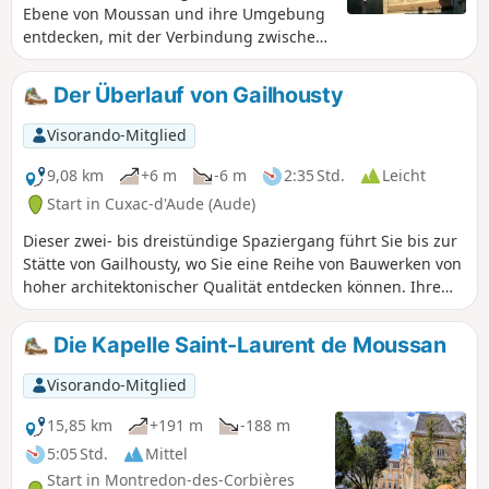
Ebene von Moussan und ihre Umgebung
entdecken, mit der Verbindung zwischen
dem Fluss Aude, der Cesse und dem
Canal de la Robine (einem Zweig des
Der Überlauf von Gailhousty
Canal du Midi), aber auch die kreisförmig
angelegten Straßen des Dorfes.
Visorando-Mitglied
9,08 km
+6 m
-6 m
2:35 Std.
Leicht
Start in Cuxac-d'Aude (Aude)
Dieser zwei- bis dreistündige Spaziergang führt Sie bis zur
Stätte von Gailhousty, wo Sie eine Reihe von Bauwerken von
hoher architektonischer Qualität entdecken können. Ihre
Funktion steht im Zusammenhang mit der Gefahr von
Hochwasser des Flusses Aude, der seit jeher eine
Die Kapelle Saint-Laurent de Moussan
Bedrohung darstellt. Dieser Teil des Verbindungskanals
wurde nämlich im Hochwasserausbreitungsgebiet des
Visorando-Mitglied
Flusses angelegt. Die Überschwemmungen von 1999
veranlassten die Entscheidungsträger, Deiche zu errichten,
15,85 km
+191 m
-188 m
die Teil der Kulisse dieser Route sind.
5:05 Std.
Mittel
Start in Montredon-des-Corbières