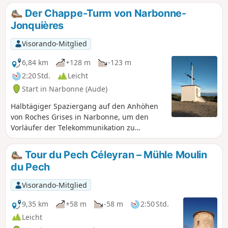
Genossenschaftskellerei von Pouzols-
Der Chappe-Turm von Narbonne-
Minervois. Zuvor vermittelt die Passage
Jonquières
durch Sainte-Valière mit einem Abschnitt
des Camin Romieu einen Hauch von Saint-
Visorando-Mitglied
Jacques. Aufgrund seiner Lage am Weg ist
dieses Dorf im Languedoc ein
6,84 km
+128 m
-123 m
unverzichtbarer Zwischenstopp für Pilger,
2:20 Std.
Leicht
die auf der Voie des Piémonts eine
Start in Narbonne (Aude)
bereichernde Rast suchen.
Halbtägiger Spaziergang auf den Anhöhen
von Roches Grises in Narbonne, um den
Vorläufer der Telekommunikation zu
entdecken, mit einem herrlichen Blick auf
den Étang de Bages-Sigean.
Tour du Pech Céleyran – Mühle Moulin
du Pech
Visorando-Mitglied
9,35 km
+58 m
-58 m
2:50 Std.
Leicht