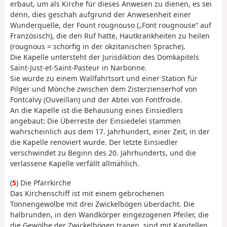
erbaut, um als Kirche für dieses Anwesen zu dienen, es sei
denn, dies geschah aufgrund der Anwesenheit einer
Wunderquelle, der Fount rougnouso („Font rougnouse“ auf
Französisch), die den Ruf hatte, Hautkrankheiten zu heilen
(rougnous = schorfig in der okzitanischen Sprache).
Die Kapelle untersteht der Jurisdiktion des Domkapitels
Saint-Just-et-Saint-Pasteur in Narbonne.
Sie wurde zu einem Wallfahrtsort und einer Station für
Pilger und Mönche zwischen dem Zisterzienserhof von
Fontcalvy (Ouveillan) und der Abtei von Fontfroide.
An die Kapelle ist die Behausung eines Einsiedlers
angebaut: Die Überreste der Einsiedelei stammen
wahrscheinlich aus dem 17. Jahrhundert, einer Zeit, in der
die Kapelle renoviert wurde. Der letzte Einsiedler
verschwindet zu Beginn des 20. Jahrhunderts, und die
verlassene Kapelle verfällt allmählich.
(
5
) Die Pfarrkirche
Das Kirchenschiff ist mit einem gebrochenen
Tonnengewölbe mit drei Zwickelbögen überdacht. Die
halbrunden, in den Wandkörper eingezogenen Pfeiler, die
die Gewölbe der Zwickelbögen tragen, sind mit Kapitellen