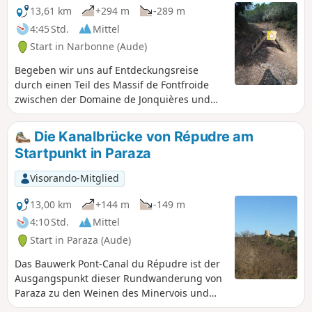
13,61 km
+294 m
-289 m
4:45 Std.
Mittel
Start in Narbonne (Aude)
Begeben wir uns auf Entdeckungsreise
durch einen Teil des Massif de Fontfroide
zwischen der Domaine de Jonquières und
der Abbaye de Fontfroide (Besichtigung
möglich) dank der zahlreichen DFCI-Wege,
Die Kanalbrücke von Répudre am
die für den motorisierten Verkehr gesperrt
Startpunkt in Paraza
sind. Der Abschnitt Combe d'Enfer ist mit
Vorsicht zu begehen und nach Regenfällen
Visorando-Mitglied
sogar zu meiden. Eine in den praktischen
Informationen beschriebene Variante
13,00 km
+144 m
-149 m
ermöglicht es, diese heikle Passage zu
4:10 Std.
Mittel
umgehen.
Start in Paraza (Aude)
Das Bauwerk Pont-Canal du Répudre ist der
Ausgangspunkt dieser Rundwanderung von
Paraza zu den Weinen des Minervois und
zum Bacchus-Garten in der Nähe der