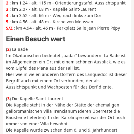
2
: km 1.24 - alt. 115 m - Orientierungstafel, Aussichtspunkt
3
: km 2.07 - alt. 68 m - Kapelle Saint-Laurent
4
: km 3.52 - alt. 66 m - Weg nach links zum Dorf
5
: km 4.56 - alt. 48 m - Kirche von Moussan
S/Z
: km 4.94 - alt. 46 m - Parkplatz Salle Jean Pierre Pépy
Einen Besuch wert
(
2
) La Bade
Im Okzitanischen bedeutet „badar“ bewundern. La Bade ist
im Allgemeinen ein Ort mit einem schönen Ausblick, wie es
vom Gipfel des Plana aus der Fall ist.
Hier wie in vielen anderen Dörfern des Languedoc ist dieser
Begriff auch mit einem Ort verbunden, der als
Aussichtspunkt und Wachposten für das Dorf diente.
(
3
) Die Kapelle Saint-Laurent
Die Kapelle steht in der Nähe der Stätte der ehemaligen
galloromanischen Villa Trencianum (deren Überreste die
Bausteine lieferten). In der Karolingerzeit war der Ort noch
immer von einer Villa bewohnt.
Die Kapelle wurde zwischen dem 6. und 9. Jahrhundert