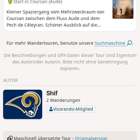
Start in Coursan (Aude)
Kleiner Spaziergang vom Mehrzweckraum von
Coursan zwischen dem Fluss Aude und dem
Pech de Céleyran. Schöner Ausblick auf die
Ebene, die Montagne Noire und die Pyrenäen
vom höchsten Punkt aus. Vorbeikommen an der
Für mehr Wandertouren, benutze unsere
Suchmaschine
.
Mühle von Pech.
Die Beschreibungen und GPX-Daten dieser Tour sind Eigentum
des Autors/der Autorin. Bitte nicht ohne Genehmigung
kopieren.
AUTOR
Shif
2 Wanderungen
Visorando-Mitglied
Maschinell übersetzte Tour -
Originalversion