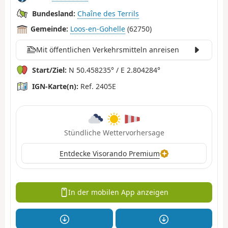
Bundesland:
Chaîne des Terrils
Gemeinde:
Loos-en-Gohelle
(62750)
Mit öffentlichen Verkehrsmitteln anreisen
Start/Ziel:
N 50.458235° / E 2.804284°
IGN-Karte(n):
Ref. 2405E
Stündliche Wettervorhersage
Entdecke Visorando Premium
In der mobilen App anzeigen