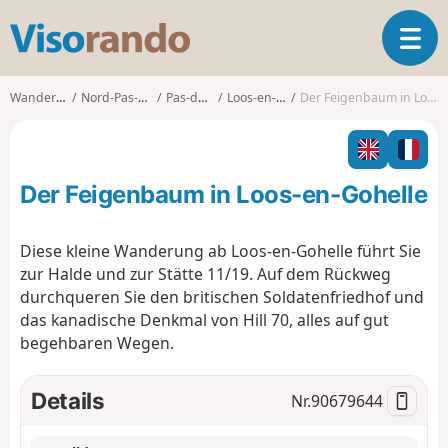
V
T
i
o
s
g
o
Wanderungen
Nord-Pas-de-Calais
Pas-de-Calais
Loos-en-Gohelle
Der Feigenbaum in Loos-en-Gohelle
g
r
l
a
e
n
n
d
Der Feigenbaum in Loos-en-Gohelle
a
o
v
i
Diese kleine Wanderung ab Loos-en-Gohelle führt Sie
g
zur Halde und zur Stätte 11/19. Auf dem Rückweg
a
durchqueren Sie den britischen Soldatenfriedhof und
t
das kanadische Denkmal von Hill 70, alles auf gut
i
o
begehbaren Wegen.
n
Details
Nr.
90679644