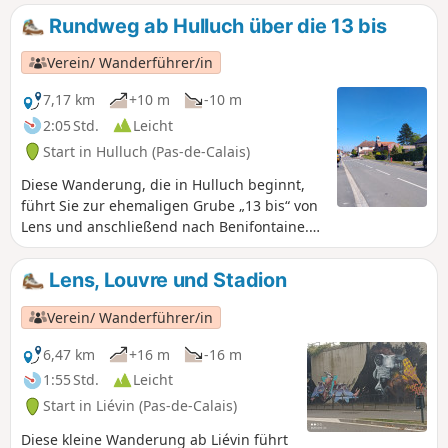
Abschnitte im Unterholz genießen.
Rundweg ab Hulluch über die 13 bis
Verein/ Wanderführer/in
7,17 km
+10 m
-10 m
2:05 Std.
Leicht
Start in Hulluch (Pas-de-Calais)
Diese Wanderung, die in Hulluch beginnt,
führt Sie zur ehemaligen Grube „13 bis“ von
Lens und anschließend nach Benifontaine.
Ein bisschen Geschichte: Hulluch ist eine
Gemeinde im Bergbaugebiet, das zum
Lens, Louvre und Stadion
UNESCO-Weltkulturerbe gehört.
Verein/ Wanderführer/in
6,47 km
+16 m
-16 m
1:55 Std.
Leicht
Start in Liévin (Pas-de-Calais)
Diese kleine Wanderung ab Liévin führt