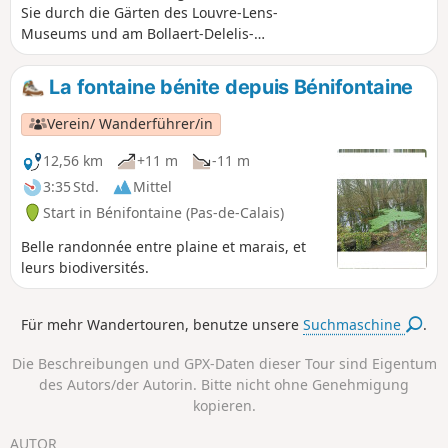
Sie durch die Gärten des Louvre-Lens-
Museums und am Bollaert-Delelis-
Stadion vorbei. Sie durchqueren den
Skatepark, bevor Sie auf gut
La fontaine bénite depuis Bénifontaine
begehbaren Wegen zum öffentlichen
Park Jean Perrin gelangen.
Verein/ Wanderführer/in
12,56 km
+11 m
-11 m
3:35 Std.
Mittel
Start in Bénifontaine (Pas-de-Calais)
Belle randonnée entre plaine et marais, et
leurs biodiversités.
Für mehr Wandertouren, benutze unsere
Suchmaschine
.
Die Beschreibungen und GPX-Daten dieser Tour sind Eigentum
des Autors/der Autorin. Bitte nicht ohne Genehmigung
kopieren.
AUTOR