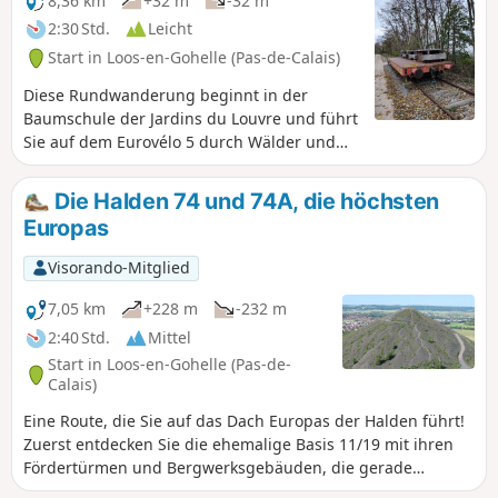
8,36 km
+32 m
-32 m
2:30 Std.
Leicht
Start in Loos-en-Gohelle (Pas-de-Calais)
Diese Rundwanderung beginnt in der
Baumschule der Jardins du Louvre und führt
Sie auf dem Eurovélo 5 durch Wälder und
Städte bis zur Kirche Saint-Auguste, wo Sie
umkehren.
Die Halden 74 und 74A, die höchsten
Europas
Visorando-Mitglied
7,05 km
+228 m
-232 m
2:40 Std.
Mittel
Start in Loos-en-Gohelle (Pas-de-
Calais)
Eine Route, die Sie auf das Dach Europas der Halden führt!
Zuerst entdecken Sie die ehemalige Basis 11/19 mit ihren
Fördertürmen und Bergwerksgebäuden, die gerade
umgebaut werden. Sie werden auch einige angenehme