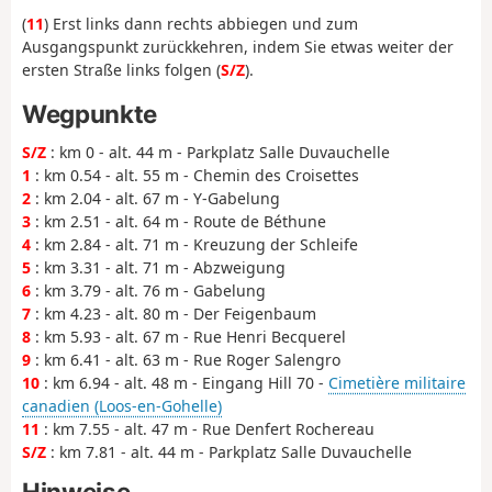
(
11
) Erst links dann rechts abbiegen und zum
Ausgangspunkt zurückkehren, indem Sie etwas weiter der
ersten Straße links folgen (
S/Z
).
Wegpunkte
S/Z
: km 0 - alt. 44 m - Parkplatz Salle Duvauchelle
1
: km 0.54 - alt. 55 m - Chemin des Croisettes
2
: km 2.04 - alt. 67 m - Y-Gabelung
3
: km 2.51 - alt. 64 m - Route de Béthune
4
: km 2.84 - alt. 71 m - Kreuzung der Schleife
5
: km 3.31 - alt. 71 m - Abzweigung
6
: km 3.79 - alt. 76 m - Gabelung
7
: km 4.23 - alt. 80 m - Der Feigenbaum
8
: km 5.93 - alt. 67 m - Rue Henri Becquerel
9
: km 6.41 - alt. 63 m - Rue Roger Salengro
10
: km 6.94 - alt. 48 m - Eingang Hill 70 -
Cimetière militaire
canadien (Loos-en-Gohelle)
11
: km 7.55 - alt. 47 m - Rue Denfert Rochereau
S/Z
: km 7.81 - alt. 44 m - Parkplatz Salle Duvauchelle
Hinweise