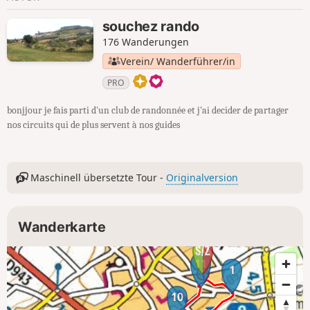
souchez rando
176 Wanderungen
Verein/ Wanderführer/in
PRO
bonjjour je fais parti d'un club de randonnée et j'ai decider de partager
nos circuits qui de plus servent à nos guides
Maschinell übersetzte Tour -
Originalversion
Wanderkarte
11
1
10