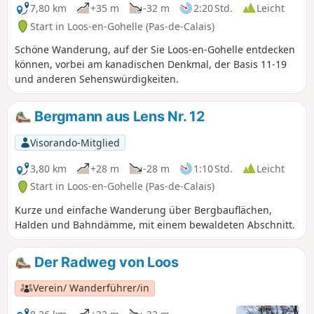
7,80 km
+35 m
-32 m
2:20 Std.
Leicht
Start in Loos-en-Gohelle (Pas-de-Calais)
Schöne Wanderung, auf der Sie Loos-en-Gohelle entdecken
können, vorbei am kanadischen Denkmal, der Basis 11-19
und anderen Sehenswürdigkeiten.
Bergmann aus Lens Nr. 12
Visorando-Mitglied
3,80 km
+28 m
-28 m
1:10 Std.
Leicht
Start in Loos-en-Gohelle (Pas-de-Calais)
Kurze und einfache Wanderung über Bergbauflächen,
Halden und Bahndämme, mit einem bewaldeten Abschnitt.
Der Radweg von Loos
Verein/ Wanderführer/in