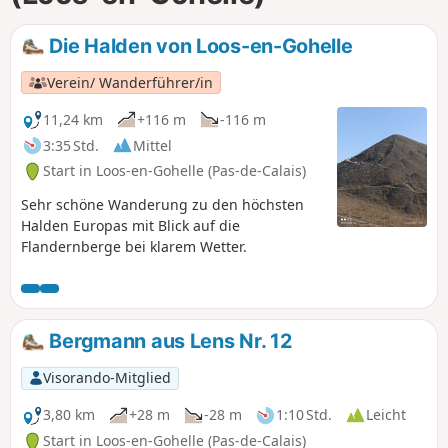
Die Halden von Loos-en-Gohelle
Verein/ Wanderführer/in
11,24 km
+116 m
-116 m
3:35 Std.
Mittel
Start in Loos-en-Gohelle (Pas-de-Calais)
Sehr schöne Wanderung zu den höchsten
Halden Europas mit Blick auf die
Flandernberge bei klarem Wetter.
Bergmann aus Lens Nr. 12
Visorando-Mitglied
3,80 km
+28 m
-28 m
1:10 Std.
Leicht
Start in Loos-en-Gohelle (Pas-de-Calais)