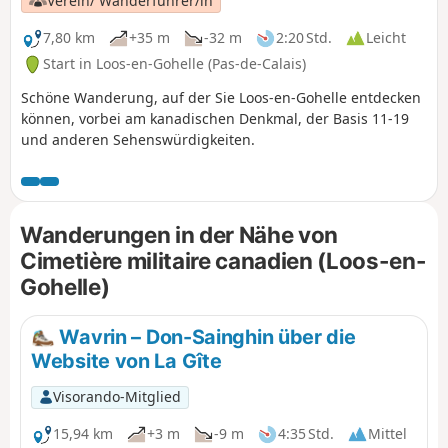
Verein/ Wanderführer/in
7,80 km
+35 m
-32 m
2:20 Std.
Leicht
Start in Loos-en-Gohelle (Pas-de-Calais)
Schöne Wanderung, auf der Sie Loos-en-Gohelle entdecken
können, vorbei am kanadischen Denkmal, der Basis 11-19
und anderen Sehenswürdigkeiten.
Wanderungen in der Nähe von
Cimetière militaire canadien (Loos-en-
Gohelle)
Wavrin – Don-Sainghin über die
Website von La Gîte
Visorando-Mitglied
15,94 km
+3 m
-9 m
4:35 Std.
Mittel