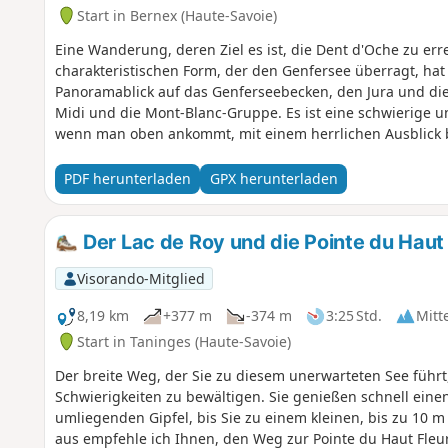
Start in Bernex (Haute-Savoie)
Eine Wanderung, deren Ziel es ist, die Dent d'Oche zu err
charakteristischen Form, der den Genfersee überragt, hat
Panoramablick auf das Genferseebecken, den Jura und die
Midi und die Mont-Blanc-Gruppe. Es ist eine schwierige u
wenn man oben ankommt, mit einem herrlichen Ausblick 
PDF herunterladen
GPX herunterladen
Der Lac de Roy und die Pointe du Haut
Visorando-Mitglied
8,19 km
+377 m
-374 m
3:25 Std.
Mitt
Start in Taninges (Haute-Savoie)
Der breite Weg, der Sie zu diesem unerwarteten See führ
Schwierigkeiten zu bewältigen. Sie genießen schnell eine
umliegenden Gipfel, bis Sie zu einem kleinen, bis zu 10 
aus empfehle ich Ihnen, den Weg zur Pointe du Haut Fleur