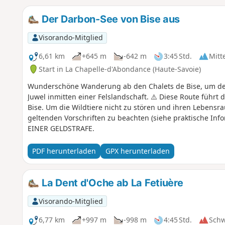
Der Darbon-See von Bise aus
Visorando-Mitglied
6,61 km
+645 m
-642 m
3:45 Std.
Mitt
Start in La Chapelle-d'Abondance (Haute-Savoie)
Wunderschöne Wanderung ab den Chalets de Bise, um den
Juwel inmitten einer Felslandschaft. ⚠️ Diese Route führt
Bise. Um die Wildtiere nicht zu stören und ihren Lebensrau
geltenden Vorschriften zu beachten (siehe praktische In
EINER GELDSTRAFE.
PDF herunterladen
GPX herunterladen
La Dent d'Oche ab La Fetiuère
Visorando-Mitglied
6,77 km
+997 m
-998 m
4:45 Std.
Sch