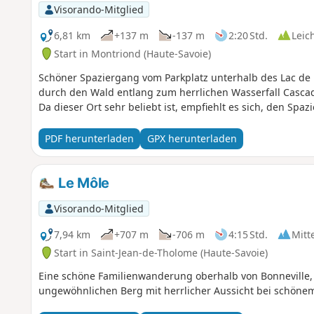
Visorando-Mitglied
6,81 km
+137 m
-137 m
2:20 Std.
Leic
Start in Montriond (Haute-Savoie)
Schöner Spaziergang vom Parkplatz unterhalb des Lac de
durch den Wald entlang zum herrlichen Wasserfall Casca
Da dieser Ort sehr beliebt ist, empfiehlt es sich, den Sp
PDF herunterladen
GPX herunterladen
Le Môle
Visorando-Mitglied
7,94 km
+707 m
-706 m
4:15 Std.
Mitt
Start in Saint-Jean-de-Tholome (Haute-Savoie)
Eine schöne Familienwanderung oberhalb von Bonneville,
ungewöhnlichen Berg mit herrlicher Aussicht bei schönem