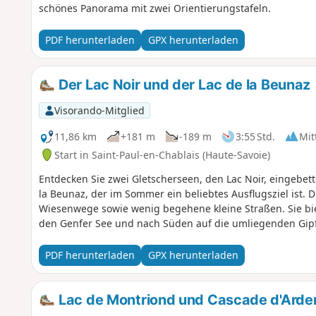
schönes Panorama mit zwei Orientierungstafeln.
PDF herunterladen
GPX herunterladen
Der Lac Noir und der Lac de la Beunaz
Visorando-Mitglied
11,86 km
+181 m
-189 m
3:55 Std.
Mit
Start in Saint-Paul-en-Chablais (Haute-Savoie)
Entdecken Sie zwei Gletscherseen, den Lac Noir, eingebet
la Beunaz, der im Sommer ein beliebtes Ausflugsziel ist.
Wiesenwege sowie wenig begehene kleine Straßen. Sie bie
den Genfer See und nach Süden auf die umliegenden Gipf
PDF herunterladen
GPX herunterladen
Lac de Montriond und Cascade d'Arde