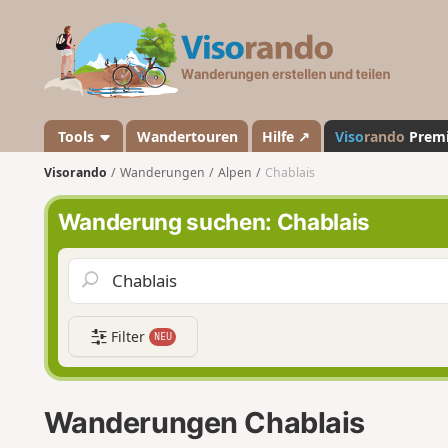
V
i
s
o
r
a
Tools
Wandertouren
Hilfe ↗
Viso
rando
Prem
n
Visorando
Wanderungen
Alpen
Chablais
d
o
Wanderung suchen: Chablais
Filter
NEU
Wanderungen Chablais