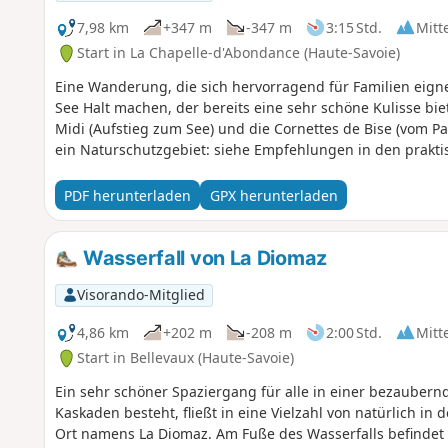
7,98 km
+347 m
-347 m
3:15 Std.
Mitt
Start in La Chapelle-d'Abondance (Haute-Savoie)
Eine Wanderung, die sich hervorragend für Familien eig
See Halt machen, der bereits eine sehr schöne Kulisse bie
Midi (Aufstieg zum See) und die Cornettes de Bise (vom Pa
ein Naturschutzgebiet: siehe Empfehlungen in den prakti
PDF herunterladen
GPX herunterladen
Wasserfall von La Diomaz
Visorando-Mitglied
4,86 km
+202 m
-208 m
2:00 Std.
Mitt
Start in Bellevaux (Haute-Savoie)
Ein sehr schöner Spaziergang für alle in einer bezauber
Kaskaden besteht, fließt in eine Vielzahl von natürlich i
Ort namens La Diomaz. Am Fuße des Wasserfalls befindet s