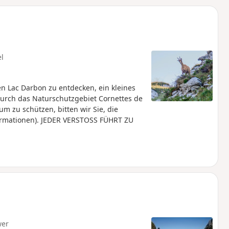
u
n
m
el
 Lac Darbon zu entdecken, ein kleines
 durch das Naturschutzgebiet Cornettes de
m zu schützen, bitten wir Sie, die
formationen). JEDER VERSTOSS FÜHRT ZU
wer