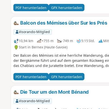
PDF herunterladen
GPX herunterladen
Balcon des Mémises über Sur les Prés
Visorando-Mitglied
10,94 km
+755 m
-749 m
5:15 Std.
Mit
Start in Bernex (Haute-Savoie)
Der Balcon des Mémises ist eine herrliche Wanderung, 
der Bergkämme führt und auf dem gesamten Rückweg eine
das Chablais und die Jurakette bietet. Eine Wanderung, die
PDF herunterladen
GPX herunterladen
Die Tour um den Mont Bénand
Visorando-Mitglied