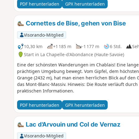
PDF herunterladen
GPX herunterladen
Cornettes de Bise, gehen von Bise
Visorando-Mitglied
10,30 km
+1 185 m
-1 177 m
6 Std.
Se
Start in La Chapelle-d'Abondance (Haute-Savoie)
Eine der schönsten Wanderungen im Chablais! Eine lange 
prächtigen Umgebung bewegt. Vom Gipfel, dem höchste
Grange (2432 m), hat man einen herrlichen Blick auf den G
das Mont-Blanc-Massiv. Hinweis: Die Route verläuft durc
praktischen Informationen.
PDF herunterladen
GPX herunterladen
Lac d'Arvouin und Col de Vernaz
Visorando-Mitglied