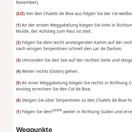
November).
(
S/Z
) Von den Chalets de Bise aus folgen Sie der rot-weiß
(
1
) An der ersten Weggabelung biegen Sie links in Richtung
Mulde, der Aufstieg zum Pass ist steil.
(
2
) Folgen Sie dem leicht ansteigenden Kamm auf der rech
nach einigen Serpentinen schnell den Lac de Darbon.
(
3
) Umrunden Sie den See auf der rechten Seite und steige
(
4
) Weiter rechts (Osten) gehen.
(
5
) An einer Weggabelung biegen Sie rechts in Richtung Co
Anstieg erreichen Sie den Col de Bise.
(
6
) Steigen Sie über Serpentinen zu den Chalets de Bise h
GR®®
(
1
) Folgen Sie dem
weiter in Richtung Süden und errei
Wegpunkte