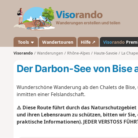
V
i
s
o
r
a
Tools
Wandertouren
Hilfe ↗
Viso
rando
Prem
n
Visorando
Wanderungen
Rhône-Alpes
Haute-Savoie
La Chape
d
o
Der Darbon-See von Bise 
Wunderschöne Wanderung ab den Chalets de Bise, u
inmitten einer Felslandschaft.
⚠️
Diese Route führt durch das Naturschutzgebiet C
und ihren Lebensraum zu schützen, bitten wir Sie, 
praktische Informationen). JEDER
VERSTOSS FÜHRT