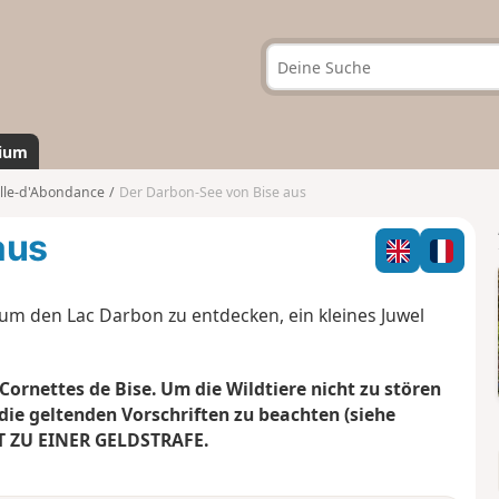
ium
lle-d'Abondance
Der Darbon-See von Bise aus
aus
m den Lac Darbon zu entdecken, ein kleines Juwel
ornettes de Bise. Um die Wildtiere nicht zu stören
die geltenden Vorschriften zu beachten (
siehe
 ZU EINER GELDSTRAFE.