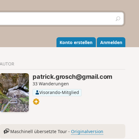
S
u
c
h
e
Konto erstellen
Anmelden
n
AUTOR
patrick.grosch@gmail.com
33 Wanderungen
Visorando-Mitglied
Maschinell übersetzte Tour -
Originalversion