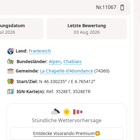
Nr.
11067
tungsdatum
Letzte Bewertung
Jul 2026
03 Aug 2026
Land:
Frankreich
Bundesländer:
Alpen
,
Chablais
Gemeinde:
La Chapelle-d'Abondance
(74360)
Start/Ziel:
N 46.330235° / E 6.765412°
IGN-Karte(n):
Ref. 3528ET, 3528ETR
Stündliche Wettervorhersage
Entdecke Visorando Premium