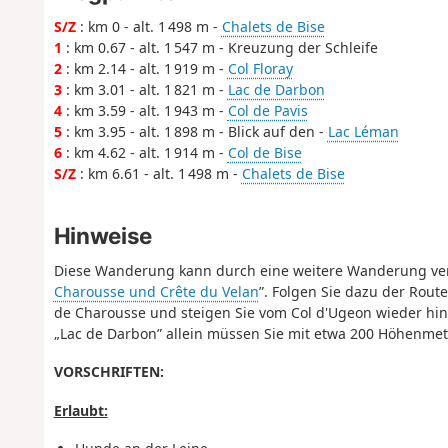
S/Z
: km 0 - alt. 1 498 m -
Chalets de Bise
1
: km 0.67 - alt. 1 547 m - Kreuzung der Schleife
2
: km 2.14 - alt. 1 919 m -
Col Floray
3
: km 3.01 - alt. 1 821 m -
Lac de Darbon
4
: km 3.59 - alt. 1 943 m -
Col de Pavis
5
: km 3.95 - alt. 1 898 m - Blick auf den -
Lac Léman
6
: km 4.62 - alt. 1 914 m -
Col de Bise
S/Z
: km 6.61 - alt. 1 498 m -
Chalets de Bise
Hinweise
Diese Wanderung kann durch eine weitere Wanderung verl
Charousse und Crête du Velan
”. Folgen Sie dazu der Route
de Charousse und steigen Sie vom Col d'Ugeon wieder hin
„Lac de Darbon” allein müssen Sie mit etwa 200 Höhenmet
VORSCHRIFTEN:
Erlaubt: