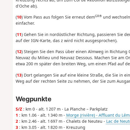
d'Oche ab).
GR®
(
10
) Vom Pass aus folgen Sie erneut dem
und wechseln 
einfacher.
(
11
) Gehen Sie in nordöstlicher Richtung, passieren Sie 
auf der IGN-Karte, das z wird nicht ausgesprochen).
(
12
) Steigen Sie den Pass über einen Almweg in Richtung 
Neuvaz du Milieu und Neuvaz Dessous. Machen Sie am Ort 
etwa 200 m später den breiten Weg, um einen Pfad auf der
(
13
) Dort gelangen Sie auf eine kleine Straße, die Sie in e
Weg auf der rechten Seite zu nehmen, der Sie zum Ausga
Wegpunkte
S/Z
: km 0 - alt. 1 207 m - La Planche – Parkplatz
1
: km 1.06 - alt. 1 340 m -
Morge (rivière) - Affluant du Lé
2
: km 2.46 - alt. 1 697 m - Chalets de Neuteu -
Lac de Neut
3
: km 3.05 - alt. 1 820 m - Kreuzung