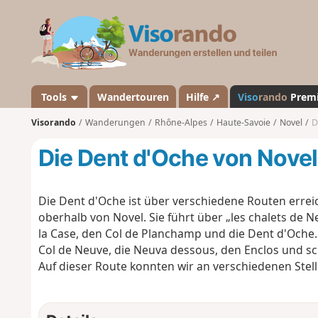
V
i
s
o
r
a
Tools
Wandertouren
Hilfe ↗
Viso
rando
Prem
n
Visorando
Wanderungen
Rhône-Alpes
Haute-Savoie
Novel
D
d
o
Die Dent d'Oche von Novel
Die Dent d'Oche ist über verschiedene Routen errei
oberhalb von Novel. Sie führt über „les chalets de N
la Case, den Col de Planchamp und die Dent d'Oche.
Col de Neuve, die Neuva dessous, den Enclos und sch
Auf dieser Route konnten wir an verschiedenen Stell