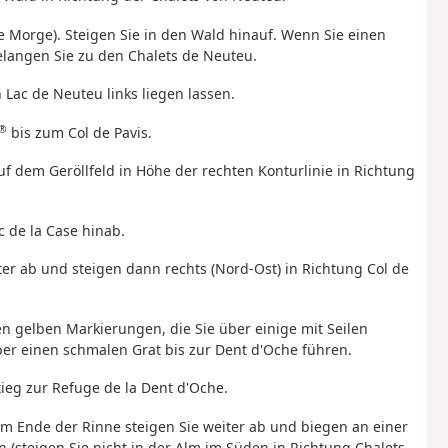
 Morge). Steigen Sie in den Wald hinauf. Wenn Sie einen
gelangen Sie zu den Chalets de Neuteu.
 Lac de Neuteu links liegen lassen.
®
bis zum Col de Pavis.
uf dem Geröllfeld in Höhe der rechten Konturlinie in Richtung
c de la Case hinab.
ter ab und steigen dann rechts (Nord-Ost) in Richtung Col de
en gelben Markierungen, die Sie über einige mit Seilen
ber einen schmalen Grat bis zur Dent d'Oche führen.
ieg zur Refuge de la Dent d'Oche.
 Am Ende der Rinne steigen Sie weiter ab und biegen an einer
 (steigen Sie nicht in der Alm im Süden in Richtung Chalets