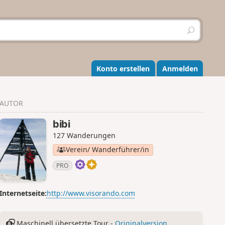
S
u
c
h
e
Konto erstellen
Anmelden
n
AUTOR
bibi
127 Wanderungen
Verein/ Wanderführer/in
PRO
Internetseite:
http://www.visorando.com
Maschinell übersetzte Tour -
Originalversion