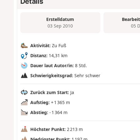
Details
Erstelldatum
Bearbei
03 Sep 2010
05 
Aktivität:
Zu Fuß
Distanz:
14,31 km
Dauer laut Autor/in:
8 Std.
Schwierigkeitsgrad:
Sehr schwer
Zurück zum Start:
Ja
Aufstieg:
+ 1 365 m
Abstieg:
- 1 364 m
Höchster Punkt:
2 213 m
Niedrigster Punkt:
1 197 m