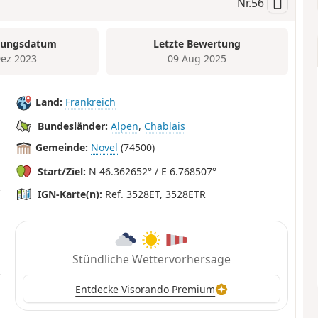
Nr.
56
tungsdatum
Letzte Bewertung
Dez 2023
09 Aug 2025
Land:
Frankreich
Bundesländer:
Alpen
,
Chablais
Gemeinde:
Novel
(74500)
Start/Ziel:
N 46.362652° / E 6.768507°
IGN-Karte(n):
Ref. 3528ET, 3528ETR
Stündliche Wettervorhersage
Entdecke Visorando Premium