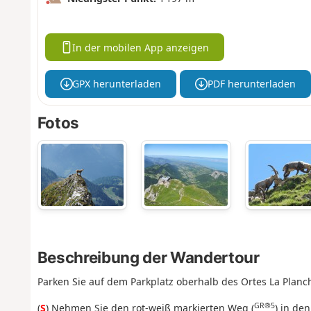
In der mobilen App anzeigen
GPX herunterladen
PDF herunterladen
Fotos
Beschreibung der Wandertour
Parken Sie auf dem Parkplatz oberhalb des Ortes La Planc
GR®5
(
S
) Nehmen Sie den rot-weiß markierten Weg (
) in de