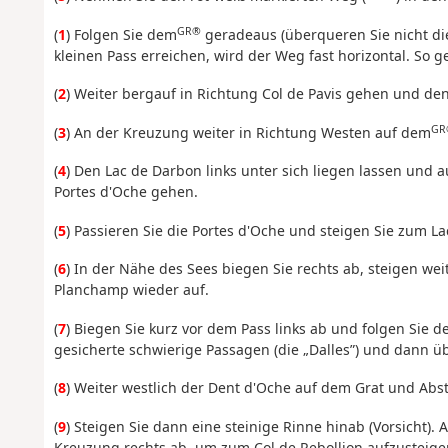
GR®
(
1
) Folgen Sie dem
geradeaus (überqueren Sie nicht die
kleinen Pass erreichen, wird der Weg fast horizontal. So 
(
2
) Weiter bergauf in Richtung Col de Pavis gehen und den
GR
(
3
) An der Kreuzung weiter in Richtung Westen auf dem
(
4
) Den Lac de Darbon links unter sich liegen lassen und a
Portes d'Oche gehen.
(
5
) Passieren Sie die Portes d'Oche und steigen Sie zum La
(
6
) In der Nähe des Sees biegen Sie rechts ab, steigen wei
Planchamp wieder auf.
(
7
) Biegen Sie kurz vor dem Pass links ab und folgen Sie d
gesicherte schwierige Passagen (die „Dalles”) und dann ü
(
8
) Weiter westlich der Dent d'Oche auf dem Grat und Abst
(
9
) Steigen Sie dann eine steinige Rinne hinab (Vorsicht).
Kreuzung rechts ab, um zum Col de Rebollion aufzusteigen