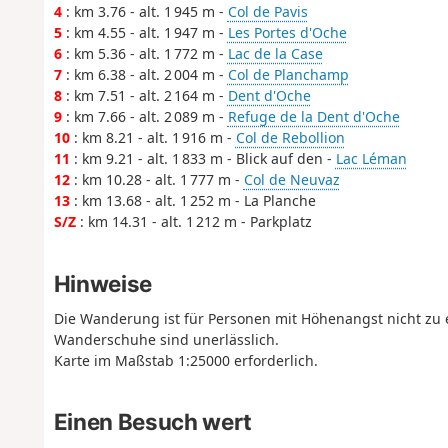
4
: km 3.76 - alt. 1 945 m -
Col de Pavis
5
: km 4.55 - alt. 1 947 m -
Les Portes d'Oche
6
: km 5.36 - alt. 1 772 m -
Lac de la Case
7
: km 6.38 - alt. 2 004 m -
Col de Planchamp
8
: km 7.51 - alt. 2 164 m -
Dent d'Oche
9
: km 7.66 - alt. 2 089 m -
Refuge de la Dent d'Oche
10
: km 8.21 - alt. 1 916 m -
Col de Rebollion
11
: km 9.21 - alt. 1 833 m - Blick auf den -
Lac Léman
12
: km 10.28 - alt. 1 777 m -
Col de Neuvaz
13
: km 13.68 - alt. 1 252 m - La Planche
S/Z
: km 14.31 - alt. 1 212 m - Parkplatz
Hinweise
Die Wanderung ist für Personen mit Höhenangst nicht zu
Wanderschuhe sind unerlässlich.
Karte im Maßstab 1:25000 erforderlich.
Einen Besuch wert