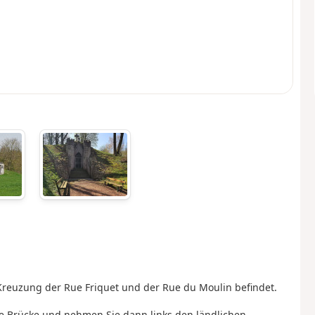
 Kreuzung der Rue Friquet und der Rue du Moulin befindet.
die Brücke und nehmen Sie dann links den ländlichen