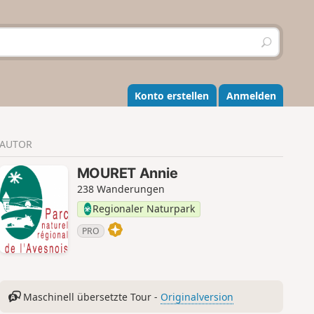
S
u
c
h
e
Konto erstellen
Anmelden
n
AUTOR
MOURET Annie
238 Wanderungen
Regionaler Naturpark
PRO
Maschinell übersetzte Tour -
Originalversion