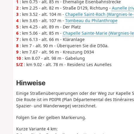
1
: km 0.75 - alt. 85 m - Ehemalige Eisenbahnstrecke
2
: km 2.25 - alt. 82 m - Straße D129, Richtung -
Aunelle (ri
3
: km 3.52 - alt. 104 m -
Chapelle Saint-Roch (Wargnies-le
4
: km 3.65 - alt. 107 m -
Tombeau du Philanthrope
5
: km 4.25 - alt. 89 m - Der Platz
6
: km 5.06 - alt. 85 m -
Chapelle Sainte-Marie (Wargnies-l
7
: km 6.13 - alt. 66 m - Kläranlage
8
: km 7 - alt. 90 m - Überqueren Sie die D50a.
9
: km 7.67 - alt. 96 m - Kreuzung D934
10
: km 8.07 - alt. 98 m - Gabelung
S/Z
: km 9.02 - alt. 78 m - Residenz Les Aunelles
Hinweise
Einige Straßenüberquerungen oder der Weg zur Kapelle Sa
Die Route ist im PDIPR (Plan Départemental des Itinérair
Spazier- und Wanderwege) verzeichnet.
Folgen Sie der gelben Markierung.
Kurze Variante 4 km: