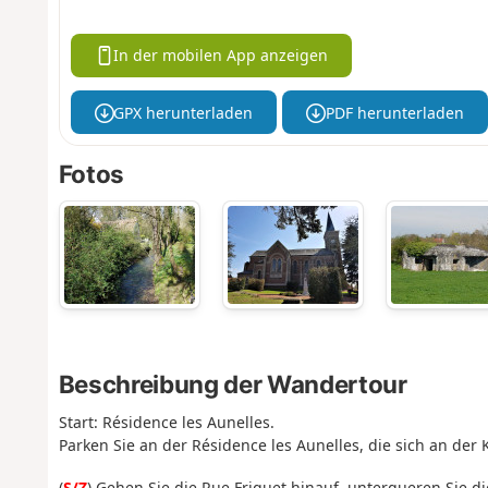
In der mobilen App anzeigen
GPX herunterladen
PDF herunterladen
Fotos
Beschreibung der Wandertour
Start: Résidence les Aunelles.
Parken Sie an der Résidence les Aunelles, die sich an der
(
S/Z
) Gehen Sie die Rue Friquet hinauf, unterqueren Sie 