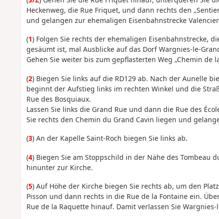
Heckenweg, die Rue Friquet, und dann rechts den „Sentier
und gelangen zur ehemaligen Eisenbahnstrecke Valenci
(
1
) Folgen Sie rechts der ehemaligen Eisenbahnstrecke,
gesäumt ist, mal Ausblicke auf das Dorf Wargnies-le-Grand
Gehen Sie weiter bis zum gepflasterten Weg „Chemin de la
(
2
) Biegen Sie links auf die RD129 ab. Nach der Aunelle bi
beginnt der Aufstieg links im rechten Winkel und die Str
Rue des Bosquiaux.
Lassen Sie links die Grand Rue und dann die Rue des Écol
Sie rechts den Chemin du Grand Cavin liegen und gelange
(
3
) An der Kapelle Saint-Roch biegen Sie links ab.
(
4
) Biegen Sie am Stoppschild in der Nähe des Tombeau du
hinunter zur Kirche.
(
5
) Auf Höhe der Kirche biegen Sie rechts ab, um den Plat
Pisson und dann rechts in die Rue de la Fontaine ein. Übe
Rue de la Raquette hinauf. Damit verlassen Sie Wargnies-