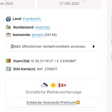
ov 2024
27 Okt 2025
Land:
Frankreich
Bundesland:
Avesnois
Gemeinde:
Jenlain
(59144)
Mit öffentlichen Verkehrsmitteln anreisen
Start/Ziel:
N 50.311912° / E 3.634384°
IGN-Karte(n):
Ref. 2706OT
Stündliche Wettervorhersage
Entdecke Visorando Premium