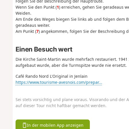
Folgen Sie der Beschreibung der Hauptroute.
Wenn Sie den Punkt (
1
) erreichen, gehen Sie geradeaus w
Weiden.
Am Ende des Weges biegen Sie links ab und folgen dem Ba
geradeaus weiter.
Am Punkt (
7
) angekommen, folgen Sie der Beschreibung de
Einen Besuch wert
Die Kirche Saint-Martin wurde mehrfach restauriert. 1941 
aufgebaut wurde, aber die Turmspitze wurde nie ersetzt.
Café Rando Nord L'Original in Jenlain
https://www.tourisme-avesnois.com/prepar...
Sei stets vorsichtig und plane voraus. Visorando und der A
auf dieser Tour nicht haftbar gemacht werden.
In der mobilen App anzeigen