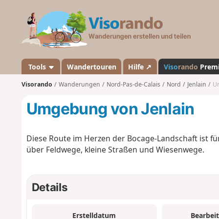
V
i
s
o
r
a
Tools
Wandertouren
Hilfe ↗
Viso
rando
Prem
n
Visorando
Wanderungen
Nord-Pas-de-Calais
Nord
Jenlain
Um
d
o
Umgebung von Jenlain
Diese Route im Herzen der Bocage-Landschaft ist fü
über Feldwege, kleine Straßen und Wiesenwege.
Details
Erstelldatum
Bearbei