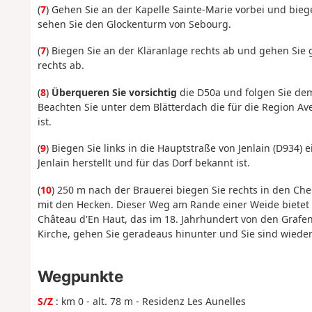
(
7
) Gehen Sie an der Kapelle Sainte-Marie vorbei und bieg
sehen Sie den Glockenturm von Sebourg.
(
7
) Biegen Sie an der Kläranlage rechts ab und gehen Sie
rechts ab.
(
8
)
Überqueren Sie vorsichtig
die D50a und folgen Sie dem
Beachten Sie unter dem Blätterdach die für die Region A
ist.
(
9
) Biegen Sie links in die Hauptstraße von Jenlain (D934)
Jenlain herstellt und für das Dorf bekannt ist.
(
10
) 250 m nach der Brauerei biegen Sie rechts in den Che
mit den Hecken. Dieser Weg am Rande einer Weide bietet 
Château d'En Haut, das im 18. Jahrhundert von den Grafe
Kirche, gehen Sie geradeaus hinunter und Sie sind wiede
Wegpunkte
S/Z
: km 0 - alt. 78 m - Residenz Les Aunelles