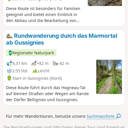
Diese Route ist besonders für Familien
geeignet und bietet einen Einblick in
den Abbau und die Bearbeitung von
Stein.
Rundwanderung durch das Marmortal
ab Gussignies
Regionaler Naturpark
9,37 km
+82 m
-82 m
2:55 Std.
Leicht
Start in Gussignies (Nord)
Diese Route führt durch das Hogneau-Tal
auf kleinen Straßen oder Wegen am Rande
der Dörfer Bellignies und Gussignies.
Für mehr Wandertouren, benutze unsere
Suchmaschine
.
Die Beschreibungen und GPX-Daten dieser Tour sind Eigentum