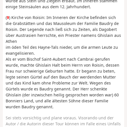
wurde aus Stein und Ziegeln erbaut. Im Inneren stammen
einige Steinsäulen aus dem 12. Jahrhundert.
(
9
) Kirche von Roisin: Im Inneren der Kirche befinden sich
die Grabstätten und das Mausoleum der Familie Baudry de
Roisin. Der Legende nach ließ sich zu Zeiten, als Dagobert
über Austrasien herrschte, ein Priester namens Ghislain aus
Athen
im öden Teil des Hayne-Tals nieder, um die armen Leute zu
evangelisieren.
Als er vom Bischof Saint-Aubert nach Cambrai gerufen
wurde, machte Ghislain Halt beim Herrn von Roisin, dessen
Frau nur schwierige Geburten hatte. Er begann zu beten,
legte seinen Gürtel auf den Bauch der werdenden Mutter
und das Kind kam ohne Probleme zur Welt. Wegen des
Gürtels wurde es Baudry genannt. Der Herr schenkte
Ghislain (der inzwischen heilig gesprochen worden war) 60
Bonniers Land, und alle ältesten Söhne dieser Familie
wurden Baudry genannt.
Sei stets vorsichtig und plane voraus. Visorando und der
Autor / die Autorin dieser Tour können im Falle eines Unfalls