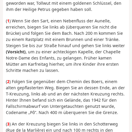
geworden war, Tollwut mit einem goldenen Schlüssel, den
ihm der Heilige Petrus gegeben haben soll.
(
1
) Wenn Sie den Sart, einen Nebenfluss der Aunelle,
erreichen, biegen Sie links ab (überqueren Sie nicht die
Brücke) und folgen Sie dem Bach. Nach 200 m kommen Sie
zu einem Rastplatz mit einem Brunnen und einer Tränke.
Steigen Sie bis zur Straße hinauf und gehen Sie links weiter
(Vorsicht)
, um zu einer achteckigen Kapelle, der Chapelle
Notre-Dame des Enfants, zu gelangen. Früher kamen
Mütter am Karfreitag hierher, um ihre Kinder ihre ersten
Schritte machen zu lassen.
(
2
) Folgen Sie gegenüber dem Chemin des Boers, einem
alten gepflasterten Weg. Biegen Sie an dessen Ende, an der
T-Kreuzung, links ab und an der nächsten Kreuzung rechts.
Hinter Ihnen befand sich ein Gelände, das 1942 für den
Fallschirmabwurf von Untergetauchten genutzt wurde,
Codename „Pô”. Nach 400 m überqueren Sie die Grenze.
(
3
) An der Kreuzung biegen Sie links in den Schotterweg
(Rue de la Marlière) ein und nach 100 m rechts in den