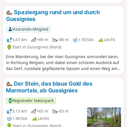
belgischen Naturpark Hauts-Pays und
vereint die malerischsten Abschnitte durch
Spaziergang rund um und durch
versteckte Gassen, gewundene Pfade,
Gussignies
bemerkenswerte Dorfkerne, Wege inmitten
der Bocage-Landschaft und alte
Visorando-Mitglied
Eisenbahnstrecken.
5,67 km
+89 m
-88 m
1:50 Std.
Leicht
Start in Gussignies (Nord)
Eine Wanderung, bei der man Gussignies umrunden kann,
in Richtung Belgien, und dabei einen schönen Ausblick auf
das Dorf, rustikale gepflasterte Gassen und einen Weg am
Wasser genießen kann.
Der Stein, das blaue Gold des
Marmortals, ab Gussignies
Regionaler Naturpark
5,13 km
+65 m
-63 m
1:40 Std.
Leicht
Start in Gussignies (Nord)