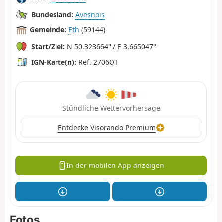
Bundesland:
Avesnois
Gemeinde:
Eth
(59144)
Start/Ziel:
N 50.323664° / E 3.665047°
IGN-Karte(n):
Ref. 2706OT
Stündliche Wettervorhersage
Entdecke Visorando Premium
In der mobilen App anzeigen
Fotos