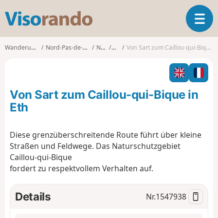
V
T
i
o
s
g
o
Wanderungen
Nord-Pas-de-Calais
Nord
Eth
Von Sart zum Caillou-qui-Bique in Eth
g
r
l
a
e
n
n
d
Von Sart zum Caillou-qui-Bique in
a
o
v
Eth
i
g
Diese grenzüberschreitende Route führt über kleine
a
Straßen und Feldwege. Das Naturschutzgebiet
t
i
Caillou-qui-Bique
o
fordert zu respektvollem Verhalten auf.
n
Details
Nr.
1547938