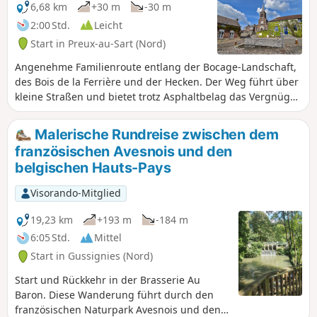
6,68 km
+30 m
-30 m
2:00 Std.
Leicht
Start in Preux-au-Sart (Nord)
Angenehme Familienroute entlang der Bocage-Landschaft,
des Bois de la Ferrière und der Hecken. Der Weg führt über
kleine Straßen und bietet trotz Asphaltbelag das Vergnügen
einer Wanderung auf dem Land.
Malerische Rundreise zwischen dem
französischen Avesnois und den
belgischen Hauts-Pays
Visorando-Mitglied
19,23 km
+193 m
-184 m
6:05 Std.
Mittel
Start in Gussignies (Nord)
Start und Rückkehr in der Brasserie Au
Baron. Diese Wanderung führt durch den
französischen Naturpark Avesnois und den