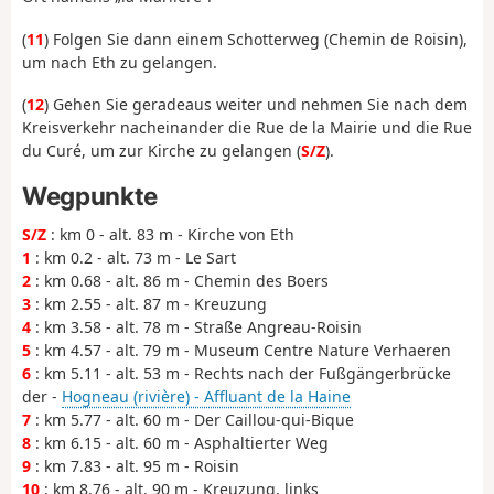
(
11
) Folgen Sie dann einem Schotterweg (Chemin de Roisin),
um nach Eth zu gelangen.
(
12
) Gehen Sie geradeaus weiter und nehmen Sie nach dem
Kreisverkehr nacheinander die Rue de la Mairie und die Rue
du Curé, um zur Kirche zu gelangen (
S/Z
).
Wegpunkte
S/Z
: km 0 - alt. 83 m - Kirche von Eth
1
: km 0.2 - alt. 73 m - Le Sart
2
: km 0.68 - alt. 86 m - Chemin des Boers
3
: km 2.55 - alt. 87 m - Kreuzung
4
: km 3.58 - alt. 78 m - Straße Angreau-Roisin
5
: km 4.57 - alt. 79 m - Museum Centre Nature Verhaeren
6
: km 5.11 - alt. 53 m - Rechts nach der Fußgängerbrücke
der -
Hogneau (rivière) - Affluant de la Haine
7
: km 5.77 - alt. 60 m - Der Caillou-qui-Bique
8
: km 6.15 - alt. 60 m - Asphaltierter Weg
9
: km 7.83 - alt. 95 m - Roisin
10
: km 8.76 - alt. 90 m - Kreuzung, links