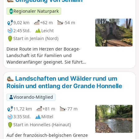
Regionaler Naturpark
9,02 km
+62 m
-54 m
2:45 Std.
Leicht
Start in Jenlain (Nord)
Diese Route im Herzen der Bocage-
Landschaft ist für Familien und
Wanderanfänger geeignet. Sie führt
über Feldwege, kleine Straßen und
Wiesenwege.
Landschaften und Wälder rund um
Roisin und entlang der Grande Honnelle
Visorando-Mitglied
11,72 km
+81 m
-77 m
3:35 Std.
Mittel
Start in Honnelles (Hainaut)
Auf der französisch-belgischen Grenze