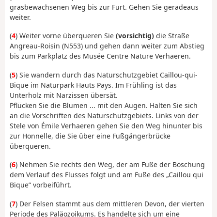
grasbewachsenen Weg bis zur Furt. Gehen Sie geradeaus
weiter.
(
4
) Weiter vorne überqueren Sie
(vorsichtig)
die Straße
Angreau-Roisin (N553) und gehen dann weiter zum Abstieg
bis zum Parkplatz des Musée Centre Nature Verhaeren.
(
5
) Sie wandern durch das Naturschutzgebiet Caillou-qui-
Bique im Naturpark Hauts Pays. Im Frühling ist das
Unterholz mit Narzissen übersät.
Pflücken Sie die Blumen ... mit den Augen. Halten Sie sich
an die Vorschriften des Naturschutzgebiets. Links von der
Stele von Émile Verhaeren gehen Sie den Weg hinunter bis
zur Honnelle, die Sie über eine Fußgängerbrücke
überqueren.
(
6
) Nehmen Sie rechts den Weg, der am Fuße der Böschung
dem Verlauf des Flusses folgt und am Fuße des „Caillou qui
Bique” vorbeiführt.
(
7
) Der Felsen stammt aus dem mittleren Devon, der vierten
Periode des Paläozoikums. Es handelte sich um eine