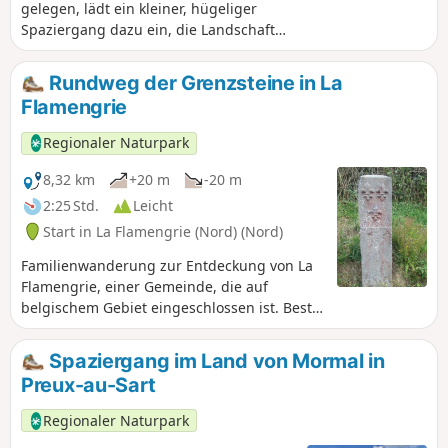
gelegen, lädt ein kleiner, hügeliger
Spaziergang dazu ein, die Landschaft
und Wälder rund um Roisin zu
entdecken. Ein Teil der Strecke folgt
Rundweg der Grenzsteine in La
dem Lauf der Grande Honnelle, einem
Flamengrie
charmanten Bach. Die Strecke führt
auch am berühmten „Caillou qui Bique”
Regionaler Naturpark
vorbei.
8,32 km
+20 m
-20 m
2:25 Std.
Leicht
Start in La Flamengrie (Nord) (Nord)
Familienwanderung zur Entdeckung von La
Flamengrie, einer Gemeinde, die auf
belgischem Gebiet eingeschlossen ist. Beste
Jahreszeit: April bis September.
Spaziergang im Land von Mormal in
Preux-au-Sart
Regionaler Naturpark