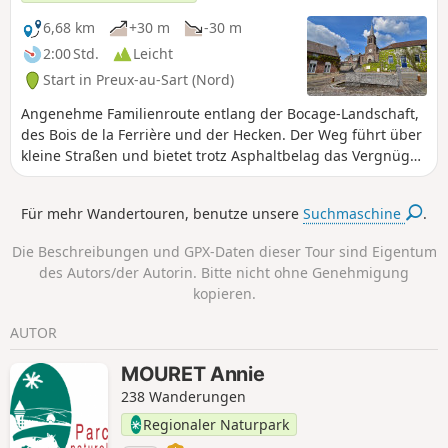
6,68 km
+30 m
-30 m
2:00 Std.
Leicht
Start in Preux-au-Sart (Nord)
Angenehme Familienroute entlang der Bocage-Landschaft,
des Bois de la Ferrière und der Hecken. Der Weg führt über
kleine Straßen und bietet trotz Asphaltbelag das Vergnügen
einer Wanderung auf dem Land.
Für mehr Wandertouren, benutze unsere
Suchmaschine
.
Die Beschreibungen und GPX-Daten dieser Tour sind Eigentum
des Autors/der Autorin. Bitte nicht ohne Genehmigung
kopieren.
AUTOR
MOURET Annie
238 Wanderungen
Regionaler Naturpark