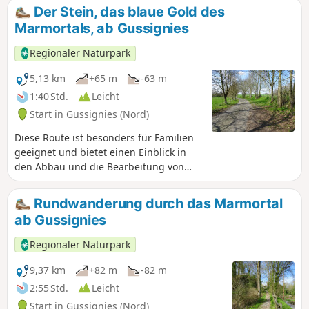
Der Stein, das blaue Gold des
Marmortals, ab Gussignies
Regionaler Naturpark
5,13 km
+65 m
-63 m
1:40 Std.
Leicht
Start in Gussignies (Nord)
Diese Route ist besonders für Familien
geeignet und bietet einen Einblick in
den Abbau und die Bearbeitung von
Stein.
Rundwanderung durch das Marmortal
ab Gussignies
Regionaler Naturpark
9,37 km
+82 m
-82 m
2:55 Std.
Leicht
Start in Gussignies (Nord)