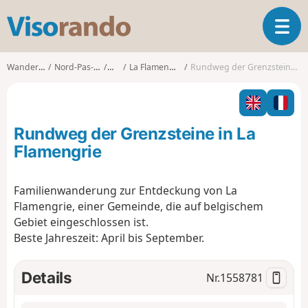
V
T
i
o
s
g
o
Wanderungen
Nord-Pas-de-Calais
Nord
La Flamengrie (Nord)
Rundweg der Grenzsteine in La Flamengrie
g
r
l
a
e
n
n
d
Rundweg der Grenzsteine in La
a
o
v
Flamengrie
i
g
Familienwanderung zur Entdeckung von La
a
Flamengrie, einer Gemeinde, die auf belgischem
t
i
Gebiet eingeschlossen ist.
o
Beste Jahreszeit: April bis September.
n
Details
Nr.
1558781