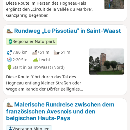
Diese Route im Herzen des Hogneau-Tals
ergänzt den „Circuit de la Vallée du Marbre“.
Ganzjährig begehbar.
Rundweg „Le Pissotiau“ in Saint-Waast
Regionaler Naturpark
7,80 km
+51 m
-51 m
2:20 Std.
Leicht
Start in Saint-Waast (Nord)
Diese Route führt durch das Tal des
Hogneau entlang kleiner Straßen oder
Wege am Rande der Dörfer Bellignies
und Gussignies.
Malerische Rundreise zwischen dem
französischen Avesnois und den
belgischen Hauts-Pays
Visorando-Mitglied