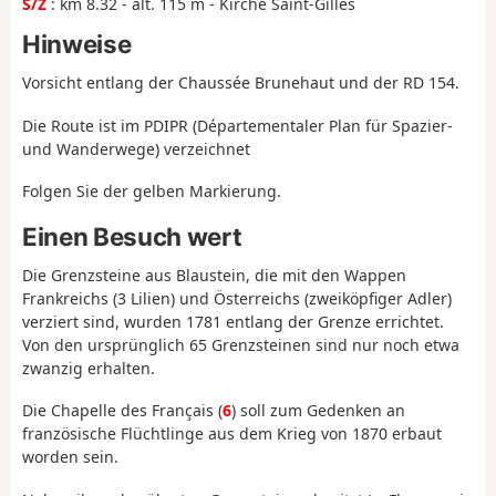
S/Z
: km 8.32 - alt. 115 m - Kirche Saint-Gilles
Hinweise
Vorsicht entlang der Chaussée Brunehaut und der RD 154.
Die Route ist im PDIPR (Départementaler Plan für Spazier-
und Wanderwege) verzeichnet
Folgen Sie der gelben Markierung.
Einen Besuch wert
Die Grenzsteine aus Blaustein, die mit den Wappen
Frankreichs (3 Lilien) und Österreichs (zweiköpfiger Adler)
verziert sind, wurden 1781 entlang der Grenze errichtet.
Von den ursprünglich 65 Grenzsteinen sind nur noch etwa
zwanzig erhalten.
Die Chapelle des Français (
6
) soll zum Gedenken an
französische Flüchtlinge aus dem Krieg von 1870 erbaut
worden sein.