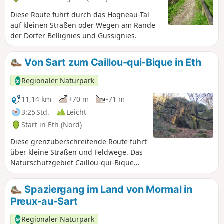
Diese Route führt durch das Hogneau-Tal
auf kleinen Straßen oder Wegen am Rande
der Dörfer Bellignies und Gussignies.
Von Sart zum Caillou-qui-Bique in Eth
Regionaler Naturpark
11,14 km
+70 m
-71 m
3:25 Std.
Leicht
Start in Eth (Nord)
Diese grenzüberschreitende Route führt
über kleine Straßen und Feldwege. Das
Naturschutzgebiet Caillou-qui-Bique
fordert zu respektvollem Verhalten auf.
Spaziergang im Land von Mormal in
Preux-au-Sart
Regionaler Naturpark