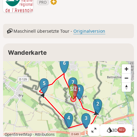
PRO
Maschinell übersetzte Tour -
Originalversion
Wanderkarte
6
7
5
1
2
4
3
3D
NEU
K
OpenStreetMap -
Attributions