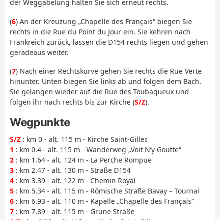
der Weggabelung halten Sie sich erneut rechts.
(
6
) An der Kreuzung „Chapelle des Français“ biegen Sie
rechts in die Rue du Point du Jour ein. Sie kehren nach
Frankreich zurück, lassen die D154 rechts liegen und gehen
geradeaus weiter.
(
7
) Nach einer Rechtskurve gehen Sie rechts die Rue Verte
hinunter. Unten biegen Sie links ab und folgen dem Bach.
Sie gelangen wieder auf die Rue des Toubaqueux und
folgen ihr nach rechts bis zur Kirche (
S/Z
).
Wegpunkte
S/Z
: km 0 - alt. 115 m - Kirche Saint-Gilles
1
: km 0.4 - alt. 115 m - Wanderweg „Voit N’y Goutte“
2
: km 1.64 - alt. 124 m - La Perche Rompue
3
: km 2.47 - alt. 130 m - Straße D154
4
: km 3.39 - alt. 122 m - Chemin Royal
5
: km 5.34 - alt. 115 m - Römische Straße Bavay – Tournai
6
: km 6.93 - alt. 110 m - Kapelle „Chapelle des Français“
7
: km 7.89 - alt. 115 m - Grüne Straße