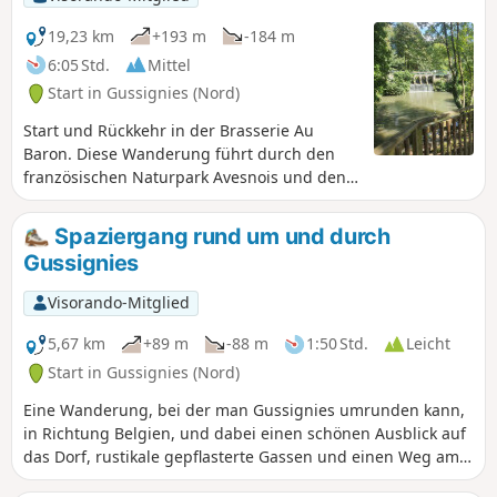
19,23 km
+193 m
-184 m
6:05 Std.
Mittel
Start in Gussignies (Nord)
Start und Rückkehr in der Brasserie Au
Baron. Diese Wanderung führt durch den
französischen Naturpark Avesnois und den
belgischen Naturpark Hauts-Pays und
vereint die malerischsten Abschnitte durch
Spaziergang rund um und durch
versteckte Gassen, gewundene Pfade,
Gussignies
bemerkenswerte Dorfkerne, Wege inmitten
der Bocage-Landschaft und alte
Visorando-Mitglied
Eisenbahnstrecken.
5,67 km
+89 m
-88 m
1:50 Std.
Leicht
Start in Gussignies (Nord)
Eine Wanderung, bei der man Gussignies umrunden kann,
in Richtung Belgien, und dabei einen schönen Ausblick auf
das Dorf, rustikale gepflasterte Gassen und einen Weg am
Wasser genießen kann.