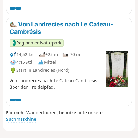
dem Fahrrad von Hautmont nach Etreux.
Von Landrecies nach Le Cateau-
Cambrésis
Regionaler Naturpark
14,52 km
+25 m
-70 m
4:15 Std.
Mittel
Start in Landrecies (Nord)
Von Landrecies nach Le Cateau-Cambrésis
über den Treidelpfad.
Für mehr Wandertouren, benutze bitte unsere
Suchmaschine
.