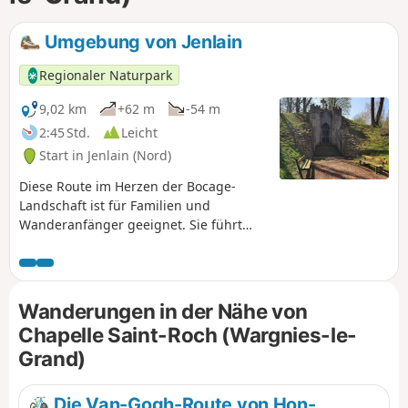
Umgebung von Jenlain
Regionaler Naturpark
9,02 km
+62 m
-54 m
2:45 Std.
Leicht
Start in Jenlain (Nord)
Diese Route im Herzen der Bocage-
Landschaft ist für Familien und
Wanderanfänger geeignet. Sie führt
über Feldwege, kleine Straßen und
Wiesenwege.
Wanderungen in der Nähe von
Chapelle Saint-Roch (Wargnies-le-
Grand)
Die Van-Gogh-Route von Hon-