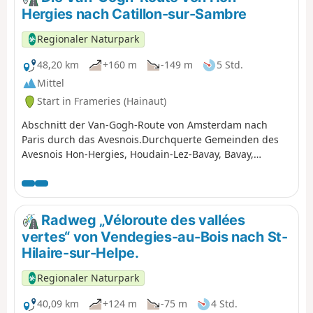
Hergies nach Catillon-sur-Sambre
Regionaler Naturpark
48,20 km
+160 m
-149 m
5 Std.
Mittel
Start in Frameries (Hainaut)
Abschnitt der Van-Gogh-Route von Amsterdam nach
Paris durch das Avesnois.Durchquerte Gemeinden des
Avesnois Hon-Hergies, Houdain-Lez-Bavay, Bavay,
Mecquignies, Obies, Locquignol, Landrecies, Ors,
Catillon-sur-Sambre.
Radweg „Véloroute des vallées
vertes“ von Vendegies-au-Bois nach St-
Hilaire-sur-Helpe.
Regionaler Naturpark
40,09 km
+124 m
-75 m
4 Std.