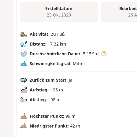
Erstelldatum
Bearbei
23 Okt 2020
26 
Aktivität:
Zu Fuß
Distanz:
17,32 km
Durchschnittliche Dauer:
5:15 Std.
Schwierigkeitsgrad:
Mittel
Zurück zum Start:
Ja
Aufstieg:
+ 96 m
Abstieg:
- 98 m
Höchster Punkt:
99 m
Niedrigster Punkt:
42 m