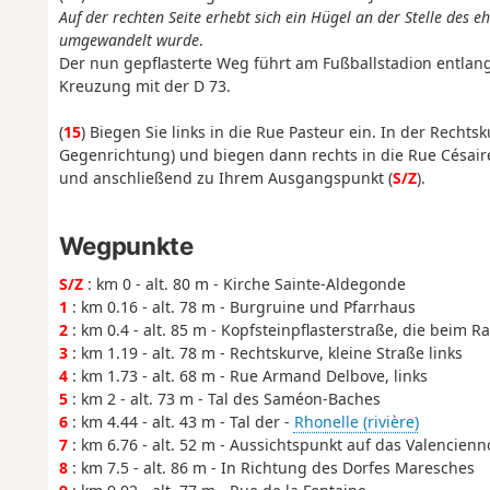
Auf der rechten Seite erhebt sich ein Hügel an der Stelle des
umgewandelt wurde
.
Der nun gepflasterte Weg führt am Fußballstadion entlang.
Kreuzung mit der D 73.
(
15
) Biegen Sie links in die Rue Pasteur ein. In der Recht
Gegenrichtung) und biegen dann rechts in die Rue Césaire
und anschließend zu Ihrem Ausgangspunkt (
S/Z
).
Wegpunkte
S/Z
: km 0 - alt. 80 m - Kirche Sainte-Aldegonde
1
: km 0.16 - alt. 78 m - Burgruine und Pfarrhaus
2
: km 0.4 - alt. 85 m - Kopfsteinpflasterstraße, die beim
3
: km 1.19 - alt. 78 m - Rechtskurve, kleine Straße links
4
: km 1.73 - alt. 68 m - Rue Armand Delbove, links
5
: km 2 - alt. 73 m - Tal des Saméon-Baches
6
: km 4.44 - alt. 43 m - Tal der -
Rhonelle (rivière)
7
: km 6.76 - alt. 52 m - Aussichtspunkt auf das Valencien
8
: km 7.5 - alt. 86 m - In Richtung des Dorfes Maresches