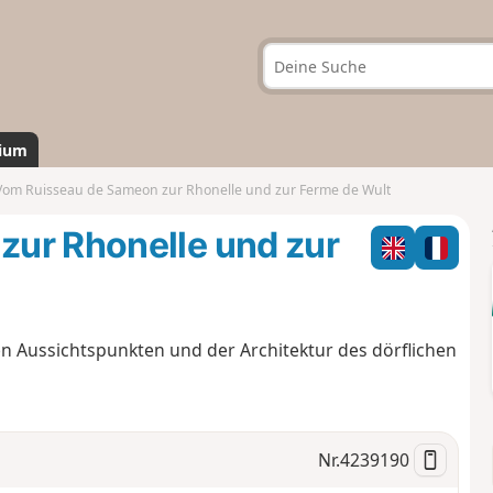
ium
Vom Ruisseau de Sameon zur Rhonelle und zur Ferme de Wult
ur Rhonelle und zur
n Aussichtspunkten und der Architektur des dörflichen
Nr.
4239190