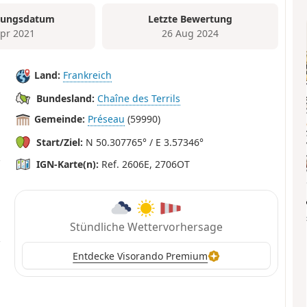
tungsdatum
Letzte Bewertung
Apr 2021
26 Aug 2024
Land:
Frankreich
Bundesland:
Chaîne des Terrils
Gemeinde:
Préseau
(59990)
Start/Ziel:
N 50.307765° / E 3.57346°
IGN-Karte(n):
Ref. 2606E, 2706OT
Stündliche Wettervorhersage
Entdecke Visorando Premium