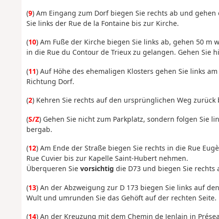
(
9
) Am Eingang zum Dorf biegen Sie rechts ab und gehen d
Sie links der Rue de la Fontaine bis zur Kirche.
(
10
) Am Fuße der Kirche biegen Sie links ab, gehen 50 m 
in die Rue du Contour de Trieux zu gelangen. Gehen Sie h
(
11
) Auf Höhe des ehemaligen Klosters gehen Sie links a
Richtung Dorf.
(
2
) Kehren Sie rechts auf den ursprünglichen Weg zurück 
(
S/Z
) Gehen Sie nicht zum Parkplatz, sondern folgen Sie l
bergab.
(
12
) Am Ende der Straße biegen Sie rechts in die Rue Eugè
Rue Cuvier bis zur Kapelle Saint-Hubert nehmen.
Überqueren Sie
vorsichtig
die D73 und biegen Sie rechts 
(
13
) An der Abzweigung zur D 173 biegen Sie links auf d
Wult und umrunden Sie das Gehöft auf der rechten Seite.
(
14
) An der Kreuzung mit dem Chemin de Jenlain in Préseau