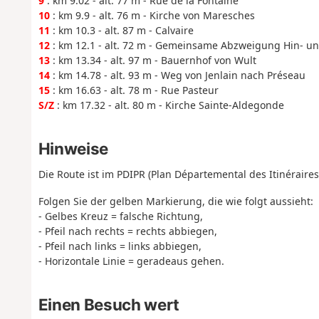
9
: km 9.02 - alt. 77 m - Rue de la Fontaine
10
: km 9.9 - alt. 76 m - Kirche von Maresches
11
: km 10.3 - alt. 87 m - Calvaire
12
: km 12.1 - alt. 72 m - Gemeinsame Abzweigung Hin- un
13
: km 13.34 - alt. 97 m - Bauernhof von Wult
14
: km 14.78 - alt. 93 m - Weg von Jenlain nach Préseau
15
: km 16.63 - alt. 78 m - Rue Pasteur
S/Z
: km 17.32 - alt. 80 m - Kirche Sainte-Aldegonde
Hinweise
Die Route ist im PDIPR (Plan Départemental des Itinérair
Folgen Sie der gelben Markierung, die wie folgt aussieht:
- Gelbes Kreuz = falsche Richtung,
- Pfeil nach rechts = rechts abbiegen,
- Pfeil nach links = links abbiegen,
- Horizontale Linie = geradeaus gehen.
Einen Besuch wert