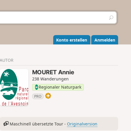
S
u
c
h
e
Konto erstellen
Anmelden
n
AUTOR
MOURET Annie
238 Wanderungen
Regionaler Naturpark
PRO
Maschinell übersetzte Tour -
Originalversion