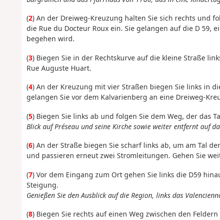
(
2
) An der Dreiweg-Kreuzung halten Sie sich rechts und f
die Rue du Docteur Roux ein. Sie gelangen auf die D 59, e
begehen wird.
(
3
) Biegen Sie in der Rechtskurve auf die kleine Straße l
Rue Auguste Huart.
(
4
) An der Kreuzung mit vier Straßen biegen Sie links in
gelangen Sie vor dem Kalvarienberg an eine Dreiweg-Kre
(
5
) Biegen Sie links ab und folgen Sie dem Weg, der das 
Blick auf Préseau und seine Kirche sowie weiter entfernt auf da
(
6
) An der Straße biegen Sie scharf links ab, um am Tal de
und passieren erneut zwei Stromleitungen. Gehen Sie weit
(
7
) Vor dem Eingang zum Ort gehen Sie links die D59 hinau
Steigung.
Genießen Sie den Ausblick auf die Region, links das Valencienn
(
8
) Biegen Sie rechts auf einen Weg zwischen den Feldern