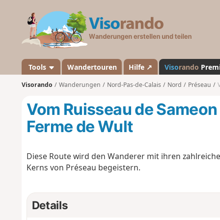
V
i
s
o
r
a
Tools
Wandertouren
Hilfe ↗
Viso
rando
Prem
n
Visorando
Wanderungen
Nord-Pas-de-Calais
Nord
Préseau
d
o
Vom Ruisseau de Sameon z
Ferme de Wult
Diese Route wird den Wanderer mit ihren zahlreiche
Kerns von Préseau begeistern.
Details