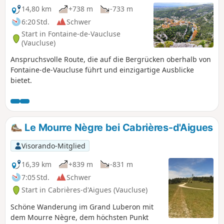
14,80 km
+738 m
-733 m
6:20 Std.
Schwer
Start in Fontaine-de-Vaucluse
(Vaucluse)
Anspruchsvolle Route, die auf die Bergrücken oberhalb von
Fontaine-de-Vaucluse führt und einzigartige Ausblicke
bietet.
Le Mourre Nègre bei Cabrières-d'Aigues
Visorando-Mitglied
16,39 km
+839 m
-831 m
7:05 Std.
Schwer
Start in Cabrières-d'Aigues (Vaucluse)
Schöne Wanderung im Grand Luberon mit
dem Mourre Nègre, dem höchsten Punkt