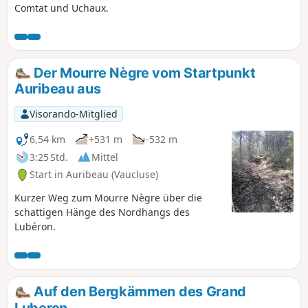
Comtat und Uchaux.
Der Mourre Nègre vom Startpunkt
Auribeau aus
Visorando-Mitglied
6,54 km
+531 m
-532 m
3:25 Std.
Mittel
Start in Auribeau (Vaucluse)
Kurzer Weg zum Mourre Nègre über die
schattigen Hänge des Nordhangs des
Lubéron.
Auf den Bergkämmen des Grand