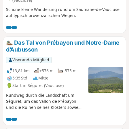
(Vaucluse)
Schöne kleine Wanderung rund um Saumane-de-Vaucluse
auf typisch provenzalischen Wegen.
Das Tal von Prébayon und Notre-Dame
d'Aubusson
Visorando-Mitglied
13,81 km
+576 m
-575 m
5:35 Std.
Mittel
Start in Séguret (Vaucluse)
Rundweg durch die Landschaft um
Séguret, um das Vallon de Prébayon
und die Ruinen seines Klosters sowie
die Kapelle Notre-Dame d'Aubusson zu
entdecken.