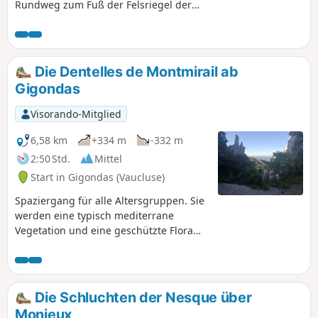
Rundweg zum Fuß der Felsriegel der
Dentelles de Montmirail in der
Provence. In der Ferne sieht man den
Mont Ventoux.
Die Dentelles de Montmirail ab
Gigondas
Visorando-Mitglied
6,58 km
+334 m
-332 m
2:50 Std.
Mittel
Start in Gigondas (Vaucluse)
Spaziergang für alle Altersgruppen. Sie
werden eine typisch mediterrane
Vegetation und eine geschützte Flora
und Fauna vorfinden. Ziehen Sie gute
Wanderschuhe an und nehmen Sie
Wasser mit. Respektieren Sie die Natur
(nehmen Sie Ihren Müll mit) und die
Die Schluchten der Nesque über
Stille. Es ist strengstens verboten, Feuer
Monieux