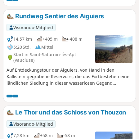
und Baume de l'Eau.
Rundweg Sentier des Aiguiers
Visorando-Mitglied
14,57 km
+405 m
-408 m
5:20 Std.
Mittel
Start in Saint-Saturnin-lès-Apt
(Vaucluse)
Auf Entdeckungstour der Aiguiers, von Hand in den
Kalkstein gegrabene Reservoirs, die das Fortbestehen einer
ländlichen Siedlung in dieser wasserlosen Gegend
ermöglicht haben.
Le Thor und das Schloss von Thouzon
Visorando-Mitglied
7,28 km
+58 m
-58 m