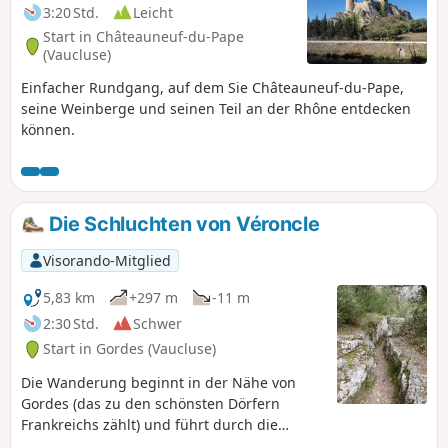
3:20 Std.
Leicht
Start in Châteauneuf-du-Pape
(Vaucluse)
Einfacher Rundgang, auf dem Sie Châteauneuf-du-Pape,
seine Weinberge und seinen Teil an der Rhône entdecken
können.
Die Schluchten von Véroncle
Visorando-Mitglied
5,83 km
+297 m
-11 m
2:30 Std.
Schwer
Start in Gordes (Vaucluse)
Die Wanderung beginnt in der Nähe von
Gordes (das zu den schönsten Dörfern
Frankreichs zählt) und führt durch die
Schluchten von Véroncle bis nach Murs mit