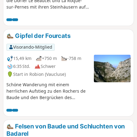
die Dörfer Le Beaucet und La Roque-
sur-Pernes mit ihren Steinhäusern auf
schönen Wegen und Pfaden entdecken.
Gipfel der Fourcats
Visorando-Mitglied
15,49 km
+750 m
-758 m
6:35 Std.
Schwer
Start in Robion (Vaucluse)
Schöne Wanderung mit einem
herrlichen Aufstieg zu den Rochers de
Baude und den Bergrücken des
Luberon.
Felsen von Baude und Schluchten von
Badarel