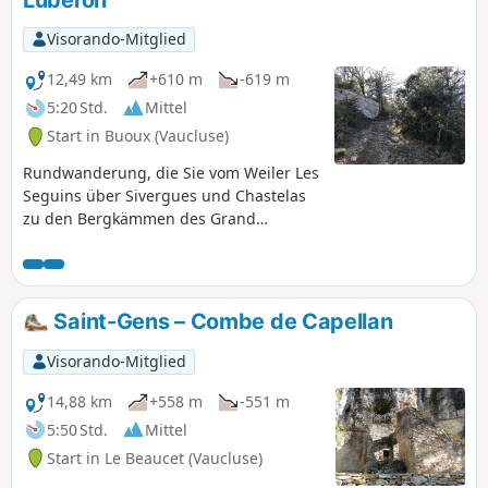
Luberon
Visorando-Mitglied
12,49 km
+610 m
-619 m
5:20 Std.
Mittel
Start in Buoux (Vaucluse)
Rundwanderung, die Sie vom Weiler Les
Seguins über Sivergues und Chastelas
zu den Bergkämmen des Grand
Luberon führt.
Saint-Gens – Combe de Capellan
Visorando-Mitglied
14,88 km
+558 m
-551 m
5:50 Std.
Mittel
Start in Le Beaucet (Vaucluse)