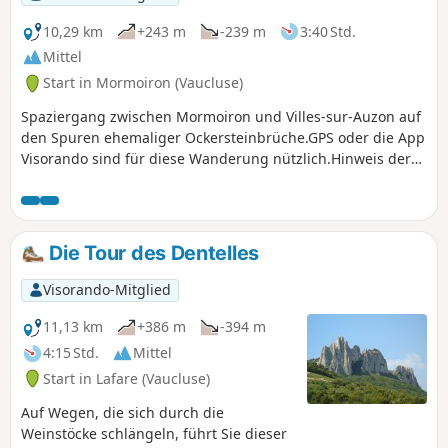
10,29 km
+243 m
-239 m
3:40 Std.
Mittel
Start in Mormoiron (Vaucluse)
Spaziergang zwischen Mormoiron und Villes-sur-Auzon auf
den Spuren ehemaliger Ockersteinbrüche.GPS oder die App
Visorando sind für diese Wanderung nützlich.Hinweis der
Moderation: Sie betreten eine majestätische Stätte. Bitte
respektieren Sie diesen sensiblen Naturraum und
entnehmen Sie keine Proben aus den Schluchten.
Die Tour des Dentelles
Visorando-Mitglied
11,13 km
+386 m
-394 m
4:15 Std.
Mittel
Start in Lafare (Vaucluse)
Auf Wegen, die sich durch die
Weinstöcke schlängeln, führt Sie dieser