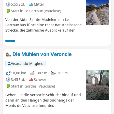
5:55 Std.
Mittel
Start in Le Barroux (Vaucluse)
Von der Abtei Sainte-Madeleine in Le
Barroux aus führt eine recht naturbelassene
Strecke, die zahlreiche Ausblicke auf den
Mont Ventoux, die Dentelles de Montmirail
und die umliegenden Ebenen bietet.
Die Mühlen von Veroncle
Visorando-Mitglied
10,00 km
+302 m
-303 m
3:45 Std.
Schwer
Start in Gordes (Vaucluse)
Gehen Sie die Veroncle-Schlucht hinauf und
dann an den Hängen des Südhangs der
Monts de Vaucluse hinunter.