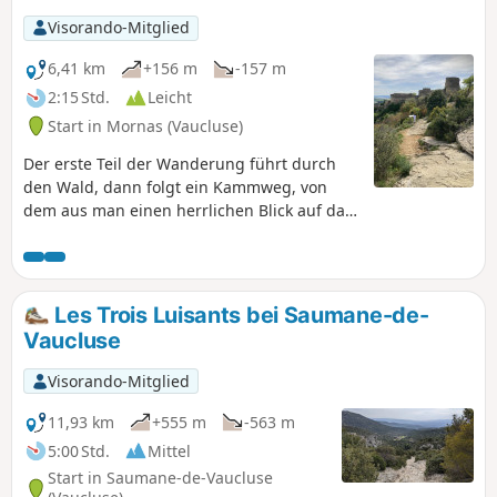
Visorando-Mitglied
6,41 km
+156 m
-157 m
2:15 Std.
Leicht
Start in Mornas (Vaucluse)
Der erste Teil der Wanderung führt durch
den Wald, dann folgt ein Kammweg, von
dem aus man einen herrlichen Blick auf das
Rhonetal hat. Am Ende der Tour kommt man
oberhalb der Festung an.
Les Trois Luisants bei Saumane-de-
Vaucluse
Visorando-Mitglied
11,93 km
+555 m
-563 m
5:00 Std.
Mittel
Start in Saumane-de-Vaucluse