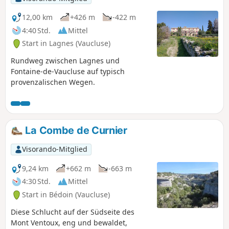
12,00 km
+426 m
-422 m
4:40 Std.
Mittel
Start in Lagnes (Vaucluse)
Rundweg zwischen Lagnes und
Fontaine-de-Vaucluse auf typisch
provenzalischen Wegen.
La Combe de Curnier
Visorando-Mitglied
9,24 km
+662 m
-663 m
4:30 Std.
Mittel
Start in Bédoin (Vaucluse)
Diese Schlucht auf der Südseite des
Mont Ventoux, eng und bewaldet,