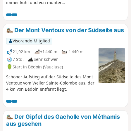
immer kühl und von munter
plätscherndem Wasser verschlungen,
mündet in ein weites Panorama.
Der Mont Ventoux von der Südseite aus
Visorando-Mitglied
21,92 km
+1 440 m
-1 440 m
7 Std.
Sehr schwer
Start in Bédoin (Vaucluse)
Schöner Aufstieg auf der Südseite des Mont
Ventoux vom Weiler Sainte-Colombe aus, der
4 km von Bédoin entfernt liegt.
Der Gipfel des Gacholle von Méthamis
aus gesehen