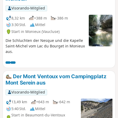
zu machen, Blumen zu pflücken oder zu
zelten. Folgen Sie nur den in der
Visorando-Mitglied
Beschreibung erwähnten
Beschilerungen. Lesen Sie die
8,32 km
+388 m
-386 m
nützlichen Informationen.
3:30 Std.
Mittel
Start in Monieux (Vaucluse)
Die Schluchten der Nesque und die Kapelle
Saint-Michel vom Lac du Bourget in Monieux
aus.
Der Mont Ventoux vom Campingplatz
Mont Serein aus
Visorando-Mitglied
13,49 km
+643 m
-642 m
5:40 Std.
Mittel
Start in Beaumont-du-Ventoux