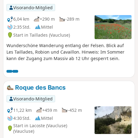
Visorando-Mitglied
6,04 km
+290 m
-289 m
2:35 Std.
Mittel
Start in Taillades (Vaucluse)
Wunderschöne Wanderung entlang der Felsen. Blick auf
Les Taillades, Robion und Cavaillon. Hinweis: Im Sommer
kann der Zugang zum Massiv ab 12 Uhr gesperrt sein.
Roque des Bancs
Visorando-Mitglied
11,22 km
+459 m
-452 m
4:30 Std.
Mittel
Start in Lacoste (Vaucluse)
(Vaucluse)