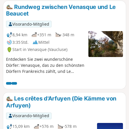
Rundweg zwischen Venasque und Le
Beaucet
Visorando-Mitglied
8,94 km
+351 m
-348 m
3:35 Std.
Mittel
Start in Venasque (Vaucluse)
Entdecken Sie zwei wunderschöne
Dörfer: Venasque, das zu den schönsten
Dörfern Frankreichs zählt, und Le
Beaucet, ein hochgelegenes Dorf, eine
ehemalige Festungsstadt, die sich im
Schutz ihrer Burgruine schmiegt.
Les crêtes d'Arfuyen (Die Kämme von
Arfuyen)
Visorando-Mitglied
15,09 km
+576 m
-578 m