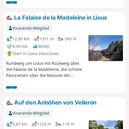
La Falaise de la Madeleine in Lioux
Visorando-Mitglied
12,90 km
+351 m
-345 m
4:40 Std.
Mittel
Start in Lioux (Vaucluse)
Rundweg um Lioux mit Rückweg über
die Falaise de la Madeleine, die schöne
Panoramen über die Massive der
Vaucluse bietet.
Auf den Anhöhen von Velleron
Visorando-Mitglied
5,67 km
+120 m
-118 m