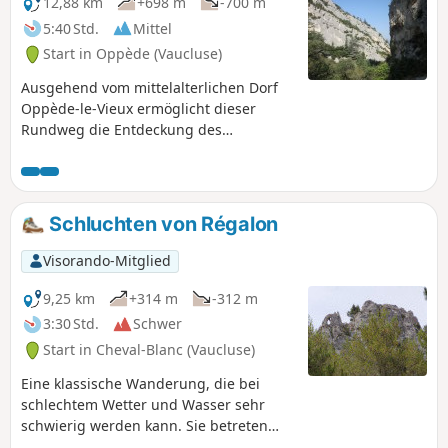
12,88 km
+698 m
-700 m
5:40 Std.
Mittel
Start in Oppède (Vaucluse)
Ausgehend vom mittelalterlichen Dorf
Oppède-le-Vieux ermöglicht dieser
Rundweg die Entdeckung des
naturbelassenen Tals von Combrès und
herrliche Ausblicke auf die umliegende
Ebene.
Schluchten von Régalon
Visorando-Mitglied
9,25 km
+314 m
-312 m
3:30 Std.
Schwer
Start in Cheval-Blanc (Vaucluse)
Eine klassische Wanderung, die bei
schlechtem Wetter und Wasser sehr
schwierig werden kann. Sie betreten
das staatliche Naturschutzgebiet und