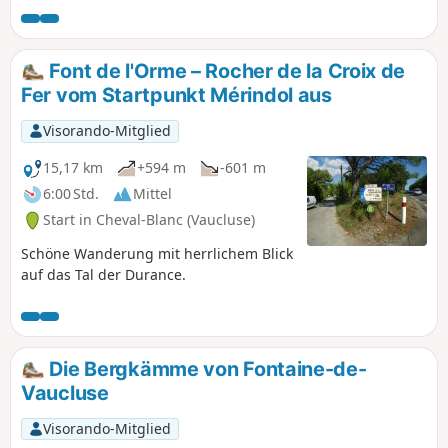
seiner Burg. Eine sehr schöne, sportliche
Wanderung in den Schluchten von Véroncle,
bei der Sie entlang des Weges mehrere
Font de l'Orme – Rocher de la Croix de
Mühlenruinen aus verschiedenen Epochen
Fer vom Startpunkt Mérindol aus
entdecken können. Einige Leitern und Seile
sowie eine obligatorische Passage durch
Visorando-Mitglied
den alten Schornstein einer Mühle. Planen
Sie für diese Wanderung 4 Stunden ein und
15,17 km
+594 m
-601 m
nicht 2,5 Stunden, wie angegeben. Nicht mit
6:00 Std.
Mittel
Hunden, bei Regen oder nach Regen sowie
Start in Cheval-Blanc (Vaucluse)
bei zu großer Hitze unternehmen. Lesen Sie
die Bewertungen.
Schöne Wanderung mit herrlichem Blick
auf das Tal der Durance.
Die Bergkämme von Fontaine-de-
Vaucluse
Visorando-Mitglied