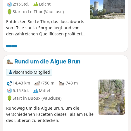
2:15 Std.
Leicht
Start in Le Thor (Vaucluse)
Entdecken Sie Le Thor, das flussabwärts
von L'Isle-sur-la-Sorgue liegt und von
den zahlreichen Quellflüssen profitiert,
die aus der Quelle von Fontaine-de-
Vaucluse entspringen.Auf einer der
wenigen Anhöhen der Ebene des
Comtat Venaissin, etwas abseits der
Rund um die Aigue Brun
Stadt, thront das Château de Thouzon
und in seinem unteren Teil befinden
Visorando-Mitglied
sich die gleichnamigen Höhlen.
14,43 km
+750 m
-748 m
6:15 Std.
Mittel
Start in Buoux (Vaucluse)
Rundweg um die Aigue Brun, um die
verschiedenen Facetten dieses Tals am Fuße
des Luberon zu entdecken.