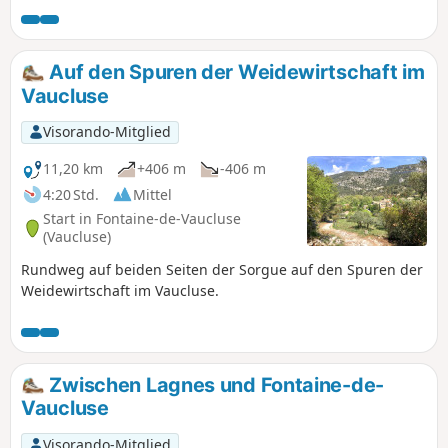
geologische Nationalreservat Luberon.
Dieser Ort ist äußerst empfindlich und
an einigen Stellen schwer zugänglich.
Auf den Spuren der Weidewirtschaft im
Bitte respektieren Sie diesen Ort. (siehe
Vaucluse
praktische Informationen). 𝐅𝐞𝐫𝐦𝐞𝐭𝐮𝐫𝐞
𝐭𝐞𝐦𝐩𝐨𝐫𝐚𝐢𝐫𝐞 𝐝𝐞𝐬 𝐆𝐨𝐫𝐠𝐞𝐬 𝐝𝐮 𝐑𝐞́𝐠𝐚𝐥𝐨𝐧.
Visorando-Mitglied
Aufgrund von Steinschlag ist der
Zugang zu den Gorges du Régalon aus
11,20 km
+406 m
-406 m
Sicherheitsgründen bis auf Weiteres
4:20 Std.
Mittel
gesperrt. In Kürze wird ein Gutachten
Start in Fontaine-de-Vaucluse
erstellt, um die Lage zu
(Vaucluse)
beurteilen.𝐅𝐞𝐫𝐦𝐞𝐭𝐮𝐫𝐞 𝐭𝐞𝐦𝐩𝐨𝐫𝐚𝐢𝐫𝐞 𝐝𝐞𝐬
Rundweg auf beiden Seiten der Sorgue auf den Spuren der
𝐆𝐨𝐫𝐠𝐞𝐬 𝐝e 𝐑𝐞́𝐠𝐚𝐥𝐨𝐧
Weidewirtschaft im Vaucluse.
Zwischen Lagnes und Fontaine-de-
Vaucluse
Visorando-Mitglied