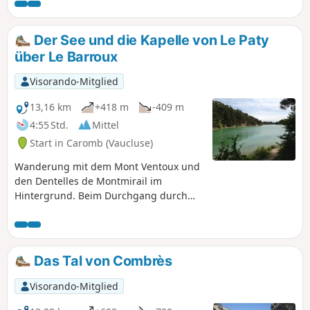
Der See und die Kapelle von Le Paty
über Le Barroux
Visorando-Mitglied
13,16 km
+418 m
-409 m
4:55 Std.
Mittel
Start in Caromb (Vaucluse)
Wanderung mit dem Mont Ventoux und
den Dentelles de Montmirail im
Hintergrund. Beim Durchgang durch
das Dorf Le Barroux können Sie das
Schloss und die schöne Aussicht auf das
Tal bewundern. Der weitere Weg führt
am Lac du Paty und der gleichnamigen
Das Tal von Combrès
Kapelle vorbei.
Visorando-Mitglied