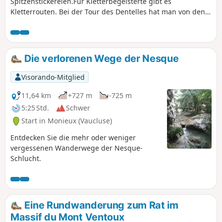
Spitzenstickereien.Für Kletterbegeisterte gibt es
Kletterrouten. Bei der Tour des Dentelles hat man von den
Höhen aus einen Blick auf die Weite der Weinberge.
Die verlorenen Wege der Nesque
Visorando-Mitglied
11,64 km
+727 m
-725 m
5:25 Std.
Schwer
Start in Monieux (Vaucluse)
Entdecken Sie die mehr oder weniger
vergessenen Wanderwege der Nesque-
Schlucht.
Eine Rundwanderung zum Rat im
Massif du Mont Ventoux