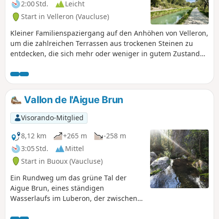
2:00 Std.
Leicht
Start in Velleron (Vaucluse)
Kleiner Familienspaziergang auf den Anhöhen von Velleron,
um die zahlreichen Terrassen aus trockenen Steinen zu
entdecken, die sich mehr oder weniger in gutem Zustand
befinden.
Vallon de l'Aigue Brun
Visorando-Mitglied
8,12 km
+265 m
-258 m
3:05 Std.
Mittel
Start in Buoux (Vaucluse)
Ein Rundweg um das grüne Tal der
Aigue Brun, eines ständigen
Wasserlaufs im Luberon, der zwischen
imposanten Felsen eingebettet ist. Auf
dem Rückweg geht es durch Sivergues