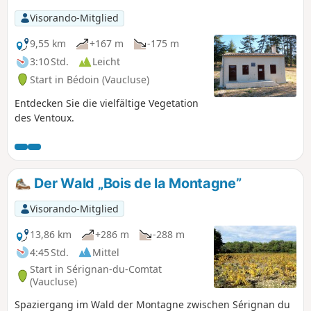
Visorando-Mitglied
9,55 km
+167 m
-175 m
3:10 Std.
Leicht
Start in Bédoin (Vaucluse)
Entdecken Sie die vielfältige Vegetation
des Ventoux.
Der Wald „Bois de la Montagne”
Visorando-Mitglied
13,86 km
+286 m
-288 m
4:45 Std.
Mittel
Start in Sérignan-du-Comtat
(Vaucluse)
Spaziergang im Wald der Montagne zwischen Sérignan du