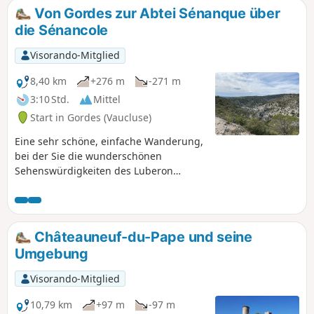
Von Gordes zur Abtei Sénanque über
die Sénancole
Visorando-Mitglied
8,40 km
+276 m
-271 m
3:10 Std.
Mittel
Start in Gordes (Vaucluse)
Eine sehr schöne, einfache Wanderung,
bei der Sie die wunderschönen
Sehenswürdigkeiten des Luberon
entdecken können, darunter das Dorf
Gordes, das Dorf Les Bories und die
Abtei Sénanque.
Châteauneuf-du-Pape und seine
Umgebung
Visorando-Mitglied
10,79 km
+97 m
-97 m