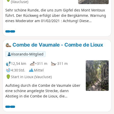
(Vaucluse)
Sehr schöne Runde, die uns zum Gipfel des Mont Ventoux
führt. Der Rückweg erfolgt über die Bergkämme. Warnung
eines Moderator am 01/02/2021 : Achtung! Diese
Wanderung ist im Winter schwierig.
Combe de Vaumale - Combe de Lioux
Visorando-Mitglied
12,54 km
+311 m
-311 m
4:30 Std.
Mittel
Start in Lioux (Vaucluse)
Aufstieg durch die Combe de Vaumale über
eine schöne angelegte Strecke, dann
Abstieg in die Combe de Lioux, die
naturbelassener und weniger mineralisch
ist.