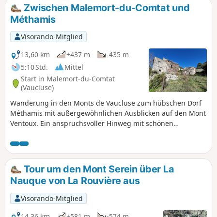
Zwischen Malemort-du-Comtat und
Méthamis
Visorando-Mitglied
13,60 km
+437 m
-435 m
5:10 Std.
Mittel
Start in Malemort-du-Comtat
(Vaucluse)
Wanderung in den Monts de Vaucluse zum hübschen Dorf
Méthamis mit außergewöhnlichen Ausblicken auf den Mont
Ventoux. Ein anspruchsvoller Hinweg mit schönen
Aufstiegen und ein ganz sanfter Rückweg zum
Ausgangspunkt in der Gemeinde Malemort-du-Comtat.
Tour um den Mont Serein über La
Nauque von La Rouvière aus
Visorando-Mitglied
14,36 km
+581 m
-574 m