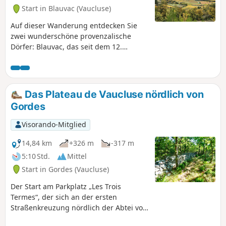
Start in Blauvac (Vaucluse)
Auf dieser Wanderung entdecken Sie
zwei wunderschöne provenzalische
Dörfer: Blauvac, das seit dem 12.
Jahrhundert auf einem Kalksteingrat
thront und einen herrlichen Blick auf
den Mont Ventoux im Norden und die
Monts de Vaucluse im Süden bietet, und
Das Plateau de Vaucluse nördlich von
Méthamis, ein historisches Dorf, das auf
Gordes
einem Felsvorsprung am Ausgang der
Gorges de la Nesque erbaut wurde, wo
Visorando-Mitglied
bei archäologischen Ausgrabungen
Spuren neolithischer Behausungen
14,84 km
+326 m
-317 m
entdeckt wurden. Aufdem Weg vom
5:10 Std.
Mittel
Gipfel des Gacholle hinunter nach
Start in Gordes (Vaucluse)
Méthamissäumen Überreste von
Trockenmauerunterständen,
Der Start am Parkplatz „Les Trois
Hirtenunterkünften und Schafweiden
Termes“, der sich an der ersten
den Weg. Informationstafeln
Straßenkreuzung nördlich der Abtei von
informieren Sie über das harte Leben
Sénanque befindet, bietet diese