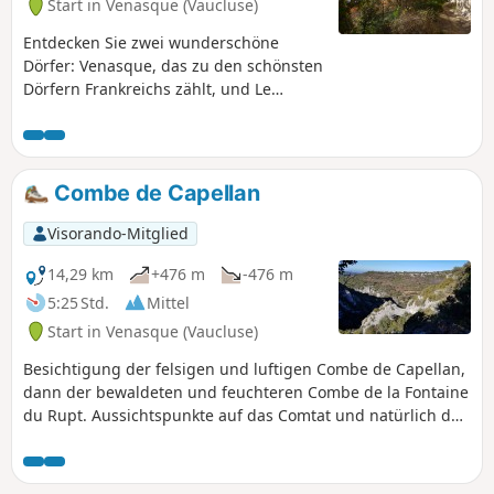
Start in Venasque (Vaucluse)
Entdecken Sie zwei wunderschöne
Dörfer: Venasque, das zu den schönsten
Dörfern Frankreichs zählt, und Le
Beaucet, ein hochgelegenes Dorf, eine
ehemalige Festungsstadt, die sich im
Schutz ihrer Burgruine schmiegt.
Combe de Capellan
Visorando-Mitglied
14,29 km
+476 m
-476 m
5:25 Std.
Mittel
Start in Venasque (Vaucluse)
Besichtigung der felsigen und luftigen Combe de Capellan,
dann der bewaldeten und feuchteren Combe de la Fontaine
du Rupt. Aussichtspunkte auf das Comtat und natürlich den
unvermeidlichen Ventoux. Am Ende besteht die Möglichkeit,
das mittelalterliche Dorf Venasque zu besuchen.