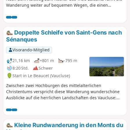
Wanderung weiter auf bequemen Wegen, die einen
schönen Blick auf das Plateau du Vaucluse bieten.
Doppelte Schleife von Saint-Gens nach
Sénanques
Visorando-Mitglied
21,16 km
+801 m
-795 m
8:20 Std.
Schwer
Start in Le Beaucet (Vaucluse)
Zwischen zwei Hochburgen des mittelalterlichen
Christentums verspricht diese Wanderung wunderschöne
Ausblicke auf die herrlichen Landschaften des Vaucluse:
Dentelles de Montmirail, Mont Ventoux und das Rhonetal.
Die dichte Vegetation spendet im Sommer Schatten.
Aufgrund ihrer Länge und ihres Höhenunterschieds ist sie
nur für ergehene und motivierte Wanderer geeignet. Bei
Kleine Rundwanderung in den Monts du
Regen oder drohendem Gewitter sollte man auf diese