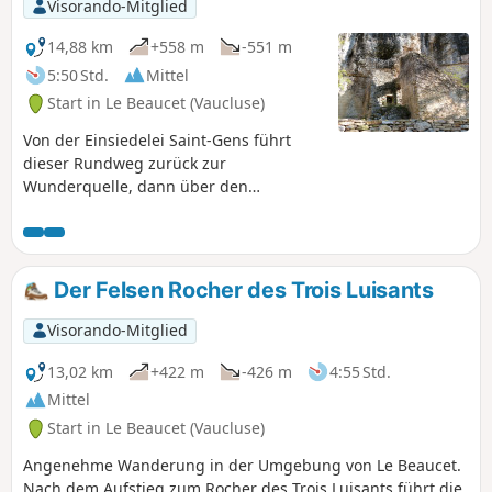
Visorando-Mitglied
14,88 km
+558 m
-551 m
5:50 Std.
Mittel
Start in Le Beaucet (Vaucluse)
Von der Einsiedelei Saint-Gens führt
dieser Rundweg zurück zur
Wunderquelle, dann über den
historischen Weg „Mur de la Peste”
(Pestmauer) über das Plateau und
zurück durch die Combe de Capellan
und die Steineichenwälder der Monts
Der Felsen Rocher des Trois Luisants
de Vaucluse.
Visorando-Mitglied
13,02 km
+422 m
-426 m
4:55 Std.
Mittel
Start in Le Beaucet (Vaucluse)
Angenehme Wanderung in der Umgebung von Le Beaucet.
Nach dem Aufstieg zum Rocher des Trois Luisants führt die