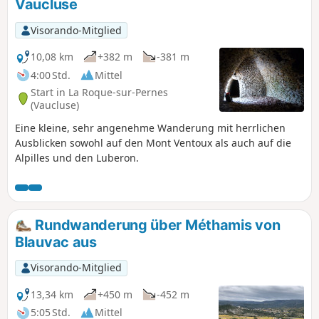
Vaucluse
Wanderung verzichten.
Visorando-Mitglied
10,08 km
+382 m
-381 m
4:00 Std.
Mittel
Start in La Roque-sur-Pernes
(Vaucluse)
Eine kleine, sehr angenehme Wanderung mit herrlichen
Ausblicken sowohl auf den Mont Ventoux als auch auf die
Alpilles und den Luberon.
Rundwanderung über Méthamis von
Blauvac aus
Visorando-Mitglied
13,34 km
+450 m
-452 m
5:05 Std.
Mittel