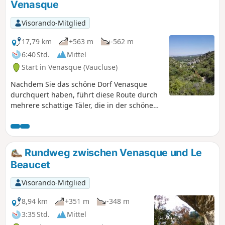
Venasque
Visorando-Mitglied
17,79 km
+563 m
-562 m
6:40 Std.
Mittel
Start in Venasque (Vaucluse)
Nachdem Sie das schöne Dorf Venasque
durchquert haben, führt diese Route durch
mehrere schattige Täler, die in der schönen
Jahreszeit sehr angenehm sind. Im Mai
können Sie einige Kirschen von den
verlassenen Bäumen am Wegesrand
pflücken.
Rundweg zwischen Venasque und Le
Beaucet
Visorando-Mitglied
8,94 km
+351 m
-348 m
3:35 Std.
Mittel