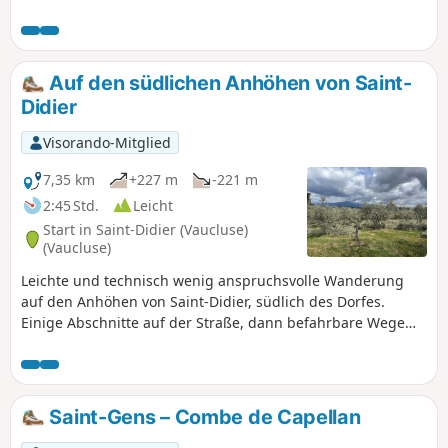
verschiedenen Oratorien folgen, die das
Dorf säumen.
Auf den südlichen Anhöhen von Saint-
Didier
Visorando-Mitglied
7,35 km
+227 m
-221 m
2:45 Std.
Leicht
Start in Saint-Didier (Vaucluse)
(Vaucluse)
Leichte und technisch wenig anspruchsvolle Wanderung
auf den Anhöhen von Saint-Didier, südlich des Dorfes.
Einige Abschnitte auf der Straße, dann befahrbare Wege
und schließlich Pfade. Die Wanderung ist zu jeder
Jahreszeit möglich, bei Regen ist jedoch Vorsicht vor
Schlamm geboten.
Saint-Gens – Combe de Capellan