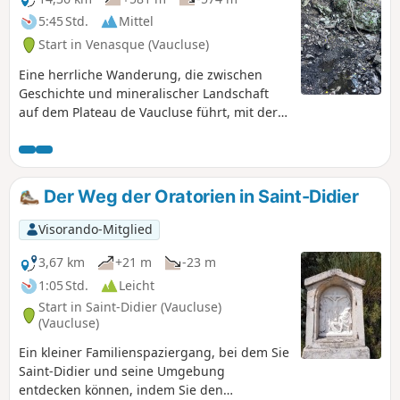
5:45 Std.
Mittel
Start in Venasque (Vaucluse)
Eine herrliche Wanderung, die zwischen
Geschichte und mineralischer Landschaft
auf dem Plateau de Vaucluse führt, mit der
Besonderheit, den Aufstieg zum Tour de
Guet de Ribastié mit seinem 360°-Panorama
über die Ebene des südlichen Ventoux zu
machen. Schöne Ausblicke auf den Ventoux
Der Weg der Oratorien in Saint-Didier
und die Dörfer von Venasque, dann Aufstieg
zum Mont Serein.
Visorando-Mitglied
3,67 km
+21 m
-23 m
1:05 Std.
Leicht
Start in Saint-Didier (Vaucluse)
(Vaucluse)
Ein kleiner Familienspaziergang, bei dem Sie
Saint-Didier und seine Umgebung
entdecken können, indem Sie den