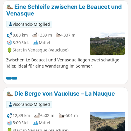
Eine Schleife zwischen Le Beaucet und
Venasque
Visorando-Mitglied
8,88 km
+339 m
-337 m
3:30 Std.
Mittel
Start in Venasque (Vaucluse)
Zwischen Le Beaucet und Venasque liegen zwei schattige
Täler, ideal für eine Wanderung im Sommer.
Die Berge von Vaucluse – La Nauque
Visorando-Mitglied
12,39 km
+502 m
-501 m
5:00 Std.
Mittel
Start in Venasque (Vaucluse)